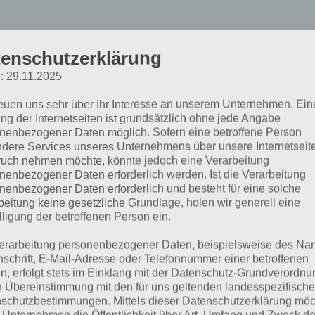
enschutzerklärung
: 29.11.2025
reuen uns sehr über Ihr Interesse an unserem Unternehmen. Ein
ng der Internetseiten ist grundsätzlich ohne jede Angabe
nenbezogener Daten möglich. Sofern eine betroffene Person
dere Services unseres Unternehmens über unsere Internetseite
 Bilder 1 Wort Lösung Täg
uch nehmen möchte, könnte jedoch eine Verarbeitung
nenbezogener Daten erforderlich werden. Ist die Verarbeitung
nenbezogener Daten erforderlich und besteht für eine solche
ätsel Ostern
beitung keine gesetzliche Grundlage, holen wir generell eine
lligung der betroffenen Person ein.
it du schnell zur entsprechenden 4 Bilder 1 Wort Lösung 
erarbeitung personenbezogener Daten, beispielsweise des Na
nschrift, E-Mail-Adresse oder Telefonnummer einer betroffenen
ingen kannst, haben wir hier die entsprechende Übersicht
n, erfolgt stets im Einklang mit der Datenschutz-Grundverordnu
n Übereinstimmung mit den für uns geltenden landesspezifisch
dex]
schutzbestimmungen. Mittels dieser Datenschutzerklärung mö