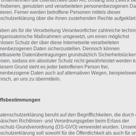
 Unternehmen die Öffentlichkeit über Art, Umfang und Zweck de
 Osterhase ist auf dem Weg, denn Osternzeit ist auch bei 
rhobenen, genutzten und verarbeiteten personenbezogenen Da
mieren. Ferner werden betroffene Personen mittels dieser
ekommen. Damit du auch diesen Monat nicht im Regen st
schutzerklärung über die ihnen zustehenden Rechte aufgeklärt
ilwetter zuschlägt, präsentieren wir für das tägliche Rätse
aben als für die Verarbeitung Verantwortlicher zahlreiche techn
rganisatorische Maßnahmen umgesetzt, um einen möglichst
nlosen Schutz der über diese Internetseite verarbeiteten
nenbezogenen Daten sicherzustellen. Dennoch können
netbasierte Datenübertragungen grundsätzlich Sicherheitslücke
isen, sodass ein absoluter Schutz nicht gewährleistet werden k
iesem Grund steht es jeder betroffenen Person frei,
nenbezogene Daten auch auf alternativen Wegen, beispielswe
onisch, an uns zu übermitteln.
iffsbestimmungen
atenschutzerklärung beruht auf den Begrifflichkeiten, die durch
äischen Richtlinien- und Verordnungsgeber beim Erlass der
Hier findest du die 4 Bilder 1 Wort Lösung für Ostern für de
schutz-Grundverordnung (DS-GVO) verwendet wurden. Unser
schutzerklärung soll sowohl für die Öffentlichkeit als auch für u
Monat April 2020