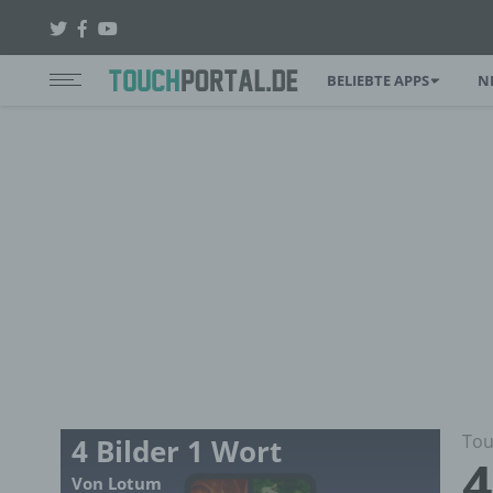
BELIEBTE APPS
N
Tou
4 Bilder 1 Wort
4
Von Lotum