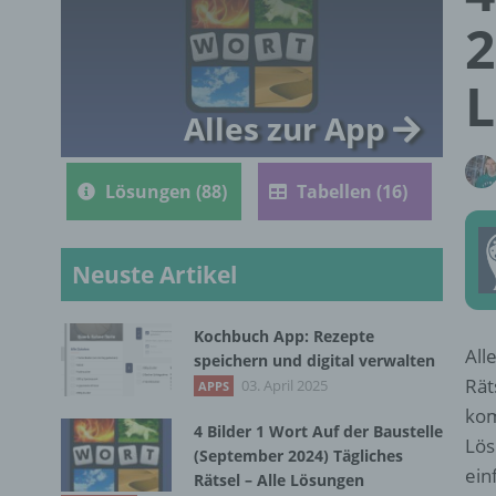
2
Alles zur App
Lösungen (88)
Tabellen (16)
Neuste Artikel
Kochbuch App: Rezepte
All
speichern und digital verwalten
Rät
03. April 2025
APPS
kom
4 Bilder 1 Wort Auf der Baustelle
Lös
(September 2024) Tägliches
ein
Rätsel – Alle Lösungen