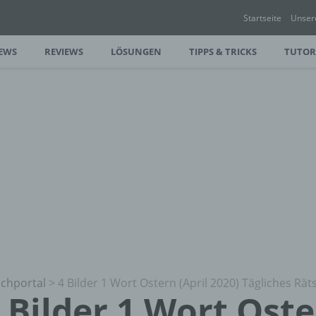
Startseite
Unser
EWS
REVIEWS
LÖSUNGEN
TIPPS & TRICKS
TUTOR
chportal
>
4 Bilder 1 Wort Ostern (April 2020) Tägliches Rät
 Bilder 1 Wort Oste