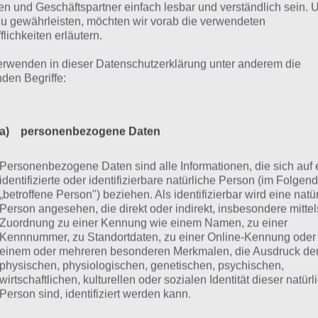
n und Geschäftspartner einfach lesbar und verständlich sein.
zu gewährleisten, möchten wir vorab die verwendeten
flichkeiten erläutern.
sungen für Ostern – 1. April 2020
erwenden in dieser Datenschutzerklärung unter anderem die
020
nden Begriffe:
r die Lösungen für 4 Bilder 1 Wort Ostern vom 1. April 202
a) personenbezogene Daten
gliches Rätsel Ostern
4 Bilder 1 Wort Lösung
Personenbezogene Daten sind alle Informationen, die sich auf 
identifizierte oder identifizierbare natürliche Person (im Folgen
4.20
Zur Lösung
„betroffene Person") beziehen. Als identifizierbar wird eine natü
Person angesehen, die direkt oder indirekt, insbesondere mittel
4.20
Zur Lösung
Zuordnung zu einer Kennung wie einem Namen, zu einer
Kennnummer, zu Standortdaten, zu einer Online-Kennung oder
4.20
Zur Lösung
einem oder mehreren besonderen Merkmalen, die Ausdruck de
physischen, physiologischen, genetischen, psychischen,
4.20
Zur Lösung
wirtschaftlichen, kulturellen oder sozialen Identität dieser natür
Person sind, identifiziert werden kann.
4.20
Zur Lösung