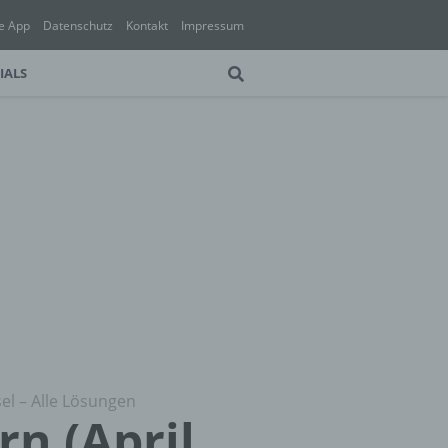
e App
Datenschutz
Kontakt
Impressum
IALS
sel – Alle Lösungen
rn (April