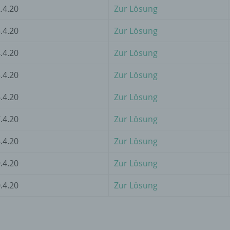
d) Einschränkung der Verarbeitung
.4.20
Zur Lösung
Einschränkung der Verarbeitung ist die Markierung gespeichert
.4.20
Zur Lösung
personenbezogener Daten mit dem Ziel, ihre künftige Verarbeit
einzuschränken.
.4.20
Zur Lösung
.4.20
Zur Lösung
e) Profiling
.4.20
Zur Lösung
Profiling ist jede Art der automatisierten Verarbeitung
.4.20
Zur Lösung
personenbezogener Daten, die darin besteht, dass diese
personenbezogenen Daten verwendet werden, um bestimmte
persönliche Aspekte, die sich auf eine natürliche Person bezie
.4.20
Zur Lösung
zu bewerten, insbesondere, um Aspekte bezüglich Arbeitsleistu
wirtschaftlicher Lage, Gesundheit, persönlicher Vorlieben, Inter
.4.20
Zur Lösung
Zuverlässigkeit, Verhalten, Aufenthaltsort oder Ortswechsel die
natürlichen Person zu analysieren oder vorherzusagen.
.4.20
Zur Lösung
f) Pseudonymisierung