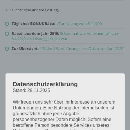
Du suchst eine andere Lösung?
Tägliches BONUS Rätsel:
Zur Lösung vom 8.4.2020
Rätsel aus dem Jahr 2019:
Schau mal, was vor einem Jahr, am
8.4.2019, als Lösung gesucht war
Zur Übersicht
:
4 Bilder 1 Wort Lösungen zu Ostern im April 2020
!
Datenschutzerklärung
Stand: 29.11.2025
Wir freuen uns sehr über Ihr Interesse an unserem
Unternehmen. Eine Nutzung der Internetseiten ist
grundsätzlich ohne jede Angabe
personenbezogener Daten möglich. Sofern eine
betroffene Person besondere Services unseres