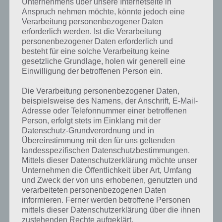
Unternehmens über unsere Internetseite in
Anspruch nehmen möchte, könnte jedoch eine
Verarbeitung personenbezogener Daten
erforderlich werden. Ist die Verarbeitung
personenbezogener Daten erforderlich und
besteht für eine solche Verarbeitung keine
gesetzliche Grundlage, holen wir generell eine
Einwilligung der betroffenen Person ein.
Die Verarbeitung personenbezogener Daten,
beispielsweise des Namens, der Anschrift, E-Mail-
Adresse oder Telefonnummer einer betroffenen
Person, erfolgt stets im Einklang mit der
Kurze Begriffserklärung zur Lösung Funk
Datenschutz-Grundverordnung und in
Übereinstimmung mit den für uns geltenden
Funk ist die Lösung für das tägliche Rätsel am 8.4.2020 in 4 Bilder 1
landesspezifischen Datenschutzbestimmungen.
Wort, doch welche Bedeutung hat dieses eigentlich und was gibt es
Mittels dieser Datenschutzerklärung möchte unser
dazu zu wissen? Passt das Wort auch zu Ostern? Zu bestimmten
Unternehmen die Öffentlichkeit über Art, Umfang
Lösungen präsentieren wir daher auch immer eine kurze
und Zweck der von uns erhobenen, genutzten und
Begriffserklärung!
verarbeiteten personenbezogenen Daten
informieren. Ferner werden betroffene Personen
Funk wird oftmals als Kurzform für Funktechnik bezeichnet, womit
mittels dieser Datenschutzerklärung über die ihnen
Informationen drahtlos über Funkwellen, genauer Radiowellen,
zustehenden Rechte aufgeklärt.