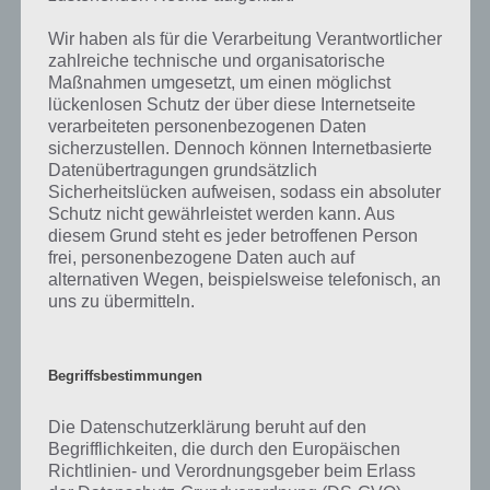
übertragen werden. Funktechnik ist also eine Methode, um mittels
Wir haben als für die Verarbeitung Verantwortlicher
elektromagnetischer Wellen Signale drahtlos zu übertragen. Diese
zahlreiche technische und organisatorische
Wellen befindet sich im Radiofrequenzbereich, werden also
Maßnahmen umgesetzt, um einen möglichst
Radiowellen bezeichnet. Das Radiowellen existieren, hatte Maxwell
lückenlosen Schutz der über diese Internetseite
1864 vorhergesagt und wenige Jahrzehnte später durch Heinrich
verarbeiteten personenbezogenen Daten
Hertz in einem Experiment bestätigt. Mittels Radiowellen
sicherzustellen. Dennoch können Internetbasierte
Sprachnachrichten zu verschicken wurde 1900 erreicht. Es erfolgte
Datenübertragungen grundsätzlich
sechs Jahre später gar die erste Rundfunkübertragung zum
Sicherheitslücken aufweisen, sodass ein absoluter
Weihnachtsfest, wobei nur innerhalb von 500 Metern diese abrufbar
Schutz nicht gewährleistet werden kann. Aus
waren.
diesem Grund steht es jeder betroffenen Person
frei, personenbezogene Daten auch auf
alternativen Wegen, beispielsweise telefonisch, an
Die Funktechnik hat sich in den letzten Jahrzehnten stets verbessert,
uns zu übermitteln.
neue Protokolle wie UMTS, Bluetooth oder IEEE kamen hinzu.
Trotzdem wird der Begriff Funk noch bei vielen Begriffen verwendet.
So sprechen wir auch heute noch von Rundfunk, Mobilfunk oder
Hörfunk.
Begriffsbestimmungen
Funktechnik kommt bei zahlreichen Anwendungen zum Einsatz,
Die Datenschutzerklärung beruht auf den
unter anderem bei Funkfernsteuerungen, dem Richtfunk oder der
Begrifflichkeiten, die durch den Europäischen
Telemetrie.
Richtlinien- und Verordnungsgeber beim Erlass