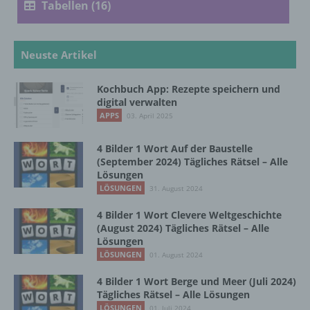
Tabellen (16)
Verarbeitung ist jeder mit oder ohne Hilfe
automatisierter Verfahren ausgeführte
Vorgang oder jede solche Vorgangsreihe im
Zusammenhang mit personenbezogenen
Neuste Artikel
Daten wie das Erheben, das Erfassen, die
Organisation, das Ordnen, die Speicherung,
Kochbuch App: Rezepte speichern und
die Anpassung oder Veränderung, das
digital verwalten
Auslesen, das Abfragen, die Verwendung,
APPS
03. April 2025
die Offenlegung durch Übermittlung,
Verbreitung oder eine andere Form der
4 Bilder 1 Wort Auf der Baustelle
Bereitstellung, den Abgleich oder die
(September 2024) Tägliches Rätsel – Alle
Verknüpfung, die Einschränkung, das
Lösungen
Löschen oder die Vernichtung.
LÖSUNGEN
31. August 2024
4 Bilder 1 Wort Clevere Weltgeschichte
d) Einschränkung der Verarbeitung
(August 2024) Tägliches Rätsel – Alle
Lösungen
LÖSUNGEN
Einschränkung der Verarbeitung ist die
01. August 2024
Markierung gespeicherter
4 Bilder 1 Wort Berge und Meer (Juli 2024)
personenbezogener Daten mit dem Ziel, ihre
Tägliches Rätsel – Alle Lösungen
künftige Verarbeitung einzuschränken.
LÖSUNGEN
01. Juli 2024