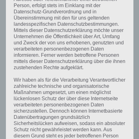
Person, erfolgt stets im Einklang mit der
Datenschutz-Grundverordnung und in
Übereinstimmung mit den für uns geltenden
landesspezifischen Datenschutzbestimmungen.
Mittels dieser Datenschutzerklärung möchte unser
Unternehmen die Öffentlichkeit über Art, Umfang
und Zweck der von uns erhobenen, genutzten und
verarbeiteten personenbezogenen Daten
informieren. Ferner werden betroffene Personen
mittels dieser Datenschutzerklärung über die ihnen
zustehenden Rechte aufgeklärt.
Kurze Begriffserklärung zur Lösung Korb
Wir haben als für die Verarbeitung Verantwortlicher
zahlreiche technische und organisatorische
Korb ist die Lösung für das tägliche Rätsel am 3.4.2020 in 4 Bilder 1
Maßnahmen umgesetzt, um einen möglichst
Wort, doch welche Bedeutung hat dieses eigentlich und was gibt es
lückenlosen Schutz der über diese Internetseite
verarbeiteten personenbezogenen Daten
dazu zu wissen? Passt das Wort auch zu Ostern? Zu bestimmten
sicherzustellen. Dennoch können Internetbasierte
Lösungen präsentieren wir daher auch immer eine kurze
Datenübertragungen grundsätzlich
Begriffserklärung!
Sicherheitslücken aufweisen, sodass ein absoluter
Schutz nicht gewährleistet werden kann. Aus
Zu Korb haben wir zunächst keine weiteren Informationen parat!
diesem Grund steht es jeder betroffenen Person