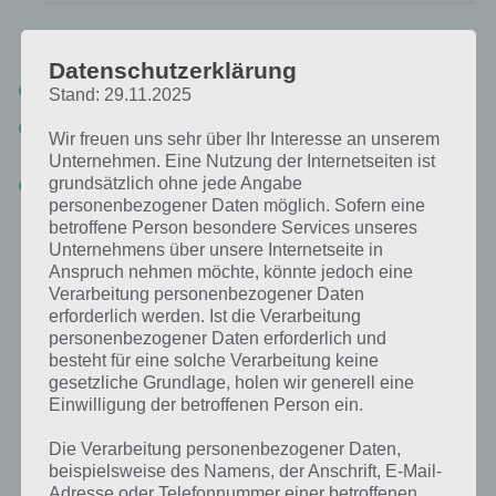
Du suchst eine andere Lösung?
Datenschutzerklärung
Tägliches BONUS Rätsel:
Zur Lösung vom 3.4.2020
Stand: 29.11.2025
Rätsel aus dem Jahr 2019:
Schau mal, was vor einem Jahr, am
Wir freuen uns sehr über Ihr Interesse an unserem
3.4.2019, als Lösung gesucht war
Unternehmen. Eine Nutzung der Internetseiten ist
grundsätzlich ohne jede Angabe
Zur Übersicht
:
4 Bilder 1 Wort Lösungen zu Ostern im April 2020
!
personenbezogener Daten möglich. Sofern eine
betroffene Person besondere Services unseres
Unternehmens über unsere Internetseite in
Anspruch nehmen möchte, könnte jedoch eine
Verarbeitung personenbezogener Daten
erforderlich werden. Ist die Verarbeitung
personenbezogener Daten erforderlich und
besteht für eine solche Verarbeitung keine
gesetzliche Grundlage, holen wir generell eine
Einwilligung der betroffenen Person ein.
Die Verarbeitung personenbezogener Daten,
beispielsweise des Namens, der Anschrift, E-Mail-
Adresse oder Telefonnummer einer betroffenen