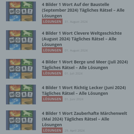
4 Bilder 1 Wort Auf der Baustelle
(September 2024) Tägliches Rätsel – Alle
Betroffene Person ist jede identifizierte oder
Lösungen
identifizierbare natürliche Person, deren
LÖSUNGEN
31. August 2024
personenbezogene Daten von dem für die
Verarbeitung Verantwortlichen verarbeitet
4 Bilder 1 Wort Clevere Weltgeschichte
werden.
(August 2024) Tägliches Rätsel – Alle
Lösungen
LÖSUNGEN
01. August 2024
c) Verarbeitung
4 Bilder 1 Wort Berge und Meer (Juli 2024)
Tägliches Rätsel – Alle Lösungen
Verarbeitung ist jeder mit oder ohne Hilfe
LÖSUNGEN
01. Juli 2024
automatisierter Verfahren ausgeführte
Vorgang oder jede solche Vorgangsreihe im
4 Bilder 1 Wort Richtig Lecker (Juni 2024)
Zusammenhang mit personenbezogenen
Tägliches Rätsel – Alle Lösungen
Daten wie das Erheben, das Erfassen, die
LÖSUNGEN
01. Juni 2024
Organisation, das Ordnen, die Speicherung,
die Anpassung oder Veränderung, das
Auslesen, das Abfragen, die Verwendung,
4 Bilder 1 Wort Zauberhafte Märchenwelt
die Offenlegung durch Übermittlung,
(Mai 2024) Tägliches Rätsel – Alle
Lösungen
Verbreitung oder eine andere Form der
Bereitstellung, den Abgleich oder die
LÖSUNGEN
29. April 2024