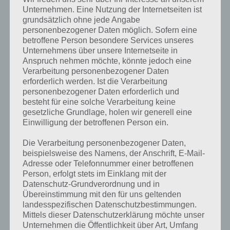
Unternehmen. Eine Nutzung der Internetseiten ist
grundsätzlich ohne jede Angabe
Suchen:
personenbezogener Daten möglich. Sofern eine
betroffene Person besondere Services unseres
Bild 1
Rotes Kreuz
Fußabdruck im Sand
Zug
Unternehmens über unsere Internetseite in
Anspruch nehmen möchte, könnte jedoch eine
Bild 2
Frau zerbricht was
Hand mit Farben
Ski
Verarbeitung personenbezogener Daten
erforderlich werden. Ist die Verarbeitung
Bild 3
Roter Knopf
Zähne
personenbezogener Daten erforderlich und
Bild 4
Abriss eines Gebäude
100% Qualitiy
Hamburg-A
besteht für eine solche Verarbeitung keine
gesetzliche Grundlage, holen wir generell eine
Lösung
Abbruch
Abdruck
Abfahrt
Einwilligung der betroffenen Person ein.
1 bis 10 von 2.025 Einträgen
Zurück
Weiter
Die Verarbeitung personenbezogener Daten,
beispielsweise des Namens, der Anschrift, E-Mail-
Adresse oder Telefonnummer einer betroffenen
Person, erfolgt stets im Einklang mit der
Datenschutz-Grundverordnung und in
Übereinstimmung mit den für uns geltenden
landesspezifischen Datenschutzbestimmungen.
Mittels dieser Datenschutzerklärung möchte unser
Unternehmen die Öffentlichkeit über Art, Umfang