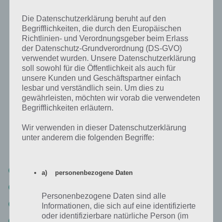
Suche über Buchstaben
Gib die Buchstaben ein, die dir zur Verfügung
Die Datenschutzerklärung beruht auf den
stehen sowie die Anzahl der Buchstaben des
Begrifflichkeiten, die durch den Europäischen
Lösungsworts
Richtlinien- und Verordnungsgeber beim Erlass
der Datenschutz-Grundverordnung (DS-GVO)
Zur 4 Bilder 1 Wort Lösungssuche
verwendet wurden. Unsere Datenschutzerklärung
soll sowohl für die Öffentlichkeit als auch für
unsere Kunden und Geschäftspartner einfach
Auflistung der 4 Bilder 1 Wort Lösung
lesbar und verständlich sein. Um dies zu
nach Level
gewährleisten, möchten wir vorab die verwendeten
Begrifflichkeiten erläutern.
Aufgrund der Tatsache, dass die Level bei 4 Bilder 1 Wort in
unterschiedlicher Reihenfolge auftauchen, macht es Stand 2016
Wir verwenden in dieser Datenschutzerklärung
keinen Sinn mehr die Level seperat durchzugehen. Trotzdem wollen
unter anderem die folgenden Begriffe:
wir euch das nicht vorenthalten. Hier die Lösungen nach Level:
Lösung Level 1 bis 203:
Schaue in unseren
1. Teil zur Lösung
!
a) personenbezogene Daten
Lösung Level 204 bis 347:
Schaue in unseren
2. Teil zur Lösung
!
Personenbezogene Daten sind alle
Lösung Level 348 bis 523:
Schaue in unseren
3. Teil zur Lösung
!
Informationen, die sich auf eine identifizierte
oder identifizierbare natürliche Person (im
Lösung Level 524 bis 725:
Schaue in unseren
4. Teil zur Lösung
!