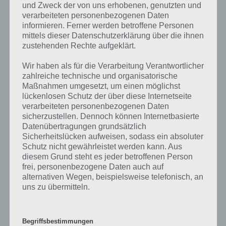
und Zweck der von uns erhobenen, genutzten und
verarbeiteten personenbezogenen Daten
informieren. Ferner werden betroffene Personen
mittels dieser Datenschutzerklärung über die ihnen
zustehenden Rechte aufgeklärt.
Wir haben als für die Verarbeitung Verantwortlicher
zahlreiche technische und organisatorische
Maßnahmen umgesetzt, um einen möglichst
lückenlosen Schutz der über diese Internetseite
verarbeiteten personenbezogenen Daten
sicherzustellen. Dennoch können Internetbasierte
Datenübertragungen grundsätzlich
Sicherheitslücken aufweisen, sodass ein absoluter
Schutz nicht gewährleistet werden kann. Aus
diesem Grund steht es jeder betroffenen Person
Häufig gestellte Fragen
frei, personenbezogene Daten auch auf
alternativen Wegen, beispielsweise telefonisch, an
Wirf einen Blick auf die Level, die häufig gestellt
uns zu übermitteln.
worden sind
Zur 4 Bilder 1 Wort FAQ
Begriffsbestimmungen