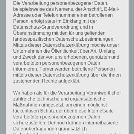
Die Verarbeitung personenbezogener Daten,
beispielsweise des Namens, der Anschrift, E-Mail-
Adresse oder Telefonnummer einer betroffenen
Person, erfolgt stets im Einklang mit der
Datenschutz-Grundverordnung und in
Übereinstimmung mit den für uns geltenden
landesspezifischen Datenschutzbestimmungen.
Mittels dieser Datenschutzerklärung möchte unser
Unternehmen die Öffentlichkeit über Art, Umfang
und Zweck der von uns erhobenen, genutzten und
verarbeiteten personenbezogenen Daten
informieren. Ferner werden betroffene Personen
mittels dieser Datenschutzerklärung über die ihnen
zustehenden Rechte aufgeklärt.
Wir haben als für die Verarbeitung Verantwortlicher
Einträge anzeigen
zahlreiche technische und organisatorische
Maßnahmen umgesetzt, um einen möglichst
Suchen:
lückenlosen Schutz der über diese Internetseite
verarbeiteten personenbezogenen Daten
Bild 1
Straße, Streifen
Mann im Anzug
Mann
sicherzustellen. Dennoch können Internetbasierte
Datenübertragungen grundsätzlich
Bild 2
Körper, Herz
Frau im Kleid, Akten
Fra