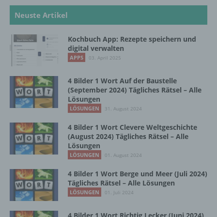
Neuste Artikel
b) betroffene Person
Kochbuch App: Rezepte speichern und
Betroffene Person ist jede identifizierte oder
digital verwalten
identifizierbare natürliche Person, deren
APPS
03. April 2025
personenbezogene Daten von dem für die
Verarbeitung Verantwortlichen verarbeitet
4 Bilder 1 Wort Auf der Baustelle
werden.
(September 2024) Tägliches Rätsel – Alle
Lösungen
LÖSUNGEN
31. August 2024
c) Verarbeitung
4 Bilder 1 Wort Clevere Weltgeschichte
(August 2024) Tägliches Rätsel – Alle
Verarbeitung ist jeder mit oder ohne Hilfe
Lösungen
automatisierter Verfahren ausgeführte
LÖSUNGEN
01. August 2024
Vorgang oder jede solche Vorgangsreihe im
Zusammenhang mit personenbezogenen
4 Bilder 1 Wort Berge und Meer (Juli 2024)
Daten wie das Erheben, das Erfassen, die
Tägliches Rätsel – Alle Lösungen
Organisation, das Ordnen, die Speicherung,
LÖSUNGEN
01. Juli 2024
die Anpassung oder Veränderung, das
Auslesen, das Abfragen, die Verwendung,
4 Bilder 1 Wort Richtig Lecker (Juni 2024)