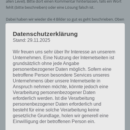
allen Level). Bitte dort einen Kommentar hinterlassen, falls ein Wort
fehlt (bitte beschreiben) oder eine Lösung falsch ist.
Dabei haben wir wieder die 4 Bilder so gut es geht beschrieben. Oben
rechts findet ihr wieder unsere Suche, womit ihr die Schlagworte
eingeben könnt und euch so mögliche Antworten vorgegeben
Datenschutzerklärung
werden. Sollte nicht das passende dabei sein, so tragt andere
Stand: 29.11.2025
Schlagworte ein, die eines oder mehrere Bilder beschreiben. Du
kannst auch mehrere Schlagworte eingeben.
Wir freuen uns sehr über Ihr Interesse an unserem
Unternehmen. Eine Nutzung der Internetseiten ist
grundsätzlich ohne jede Angabe
Hinweis: Auf Smartphones unbedingt im Querformat ansehen! Du
personenbezogener Daten möglich. Sofern eine
findest die Lösung nicht?
Zurück zu Touchportal.de
und schreibe
betroffene Person besondere Services unseres
einen Kommentar mit den Bildern, die du siehst!
Unternehmens über unsere Internetseite in
Anspruch nehmen möchte, könnte jedoch eine
Verarbeitung personenbezogener Daten
erforderlich werden. Ist die Verarbeitung
personenbezogener Daten erforderlich und
besteht für eine solche Verarbeitung keine
gesetzliche Grundlage, holen wir generell eine
Einwilligung der betroffenen Person ein.