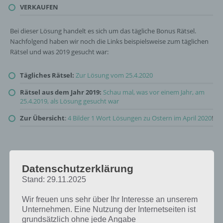
VERKAUFEN
Bei dieser Lösung handelt es sich um das tägliche Bonus Rätsel.
Nachfolgend haben wir noch die Links beispielsweise zum täglichen
Rätsel und was 2019 gesucht war:
Tägliches Rätsel:
Zur Lösung vom 25.4.2020
Rätsel aus dem Jahr 2019:
Schau mal, was vor einem Jahr, am
25.4.2019, als Lösung gesucht war
Zur Übersicht
:
4 Bilder 1 Wort Lösungen zu Ostern im April 2020
!
Datenschutzerklärung
Stand: 29.11.2025
Wir freuen uns sehr über Ihr Interesse an unserem
Unternehmen. Eine Nutzung der Internetseiten ist
grundsätzlich ohne jede Angabe