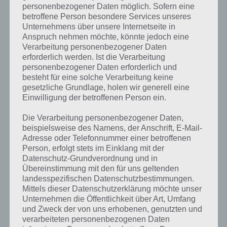
personenbezogener Daten möglich. Sofern eine
betroffene Person besondere Services unseres
Unternehmens über unsere Internetseite in
Anspruch nehmen möchte, könnte jedoch eine
Verarbeitung personenbezogener Daten
erforderlich werden. Ist die Verarbeitung
personenbezogener Daten erforderlich und
besteht für eine solche Verarbeitung keine
gesetzliche Grundlage, holen wir generell eine
Einwilligung der betroffenen Person ein.
Die Verarbeitung personenbezogener Daten,
beispielsweise des Namens, der Anschrift, E-Mail-
Adresse oder Telefonnummer einer betroffenen
Person, erfolgt stets im Einklang mit der
Datenschutz-Grundverordnung und in
Kurze Begriffserklärung zur Lösung
Übereinstimmung mit den für uns geltenden
Verkaufen
landesspezifischen Datenschutzbestimmungen.
Mittels dieser Datenschutzerklärung möchte unser
Verkaufen ist die Lösung für das tägliche Bonus Rätsel am 25.4.2020
Unternehmen die Öffentlichkeit über Art, Umfang
und Zweck der von uns erhobenen, genutzten und
in 4 Bilder 1 Wort, doch welche Bedeutung hat dieses eigentlich und
verarbeiteten personenbezogenen Daten
was gibt es dazu zu wissen? Passt das Wort auch zu Ostern? Zu