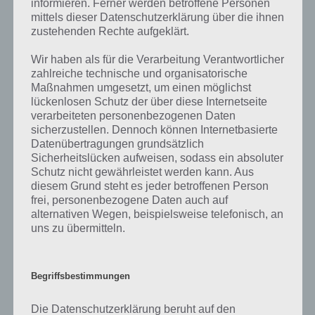
informieren. Ferner werden betroffene Personen
bestimmten Lösungen präsentieren wir daher auch immer eine
mittels dieser Datenschutzerklärung über die ihnen
kurze Begriffserklärung!
zustehenden Rechte aufgeklärt.
Verkaufen ist in unserer heutigen Welt mit Marktwirtschaft,
Wir haben als für die Verarbeitung Verantwortlicher
Kapitalismus und Warenkreislauf unvermeidbar. Überall wo verkauft
zahlreiche technische und organisatorische
wird, wird auch gekauft. Angebot und Nachfrage bestimmen den
Maßnahmen umgesetzt, um einen möglichst
Preis. Es sind einige Begrifflichkeiten, die in diesem Zusammenhang
lückenlosen Schutz der über diese Internetseite
immer wieder fallen. Verkaufen hat hierbei das Ziel, dass etwas, was
verarbeiteten personenbezogenen Daten
sich im Eigentum befindet, an jemand anderes gegen eine Bezahlung
sicherzustellen. Dennoch können Internetbasierte
verkauft wird. Die Bezahlung kann in Form von Sachanlagen oder
Datenübertragungen grundsätzlich
Geld erfolgen. Dabei kann man als geschickter Verkäufer etwas über
Sicherheitslücken aufweisen, sodass ein absoluter
den eigentlichen Wert, also überteuert, verkaufen. Man kann aber
Schutz nicht gewährleistet werden kann. Aus
auch etwas sehr günstig verkaufen. In der Wirtschaft wird hierbei
diesem Grund steht es jeder betroffenen Person
zwischen den Preisführern und den Qualitätsführern unterschieden.
frei, personenbezogene Daten auch auf
alternativen Wegen, beispielsweise telefonisch, an
uns zu übermitteln.
Verkaufen kann auch im Sinne von verkäuflich gemeint sein. So kann
sich eine Ware, beispielsweise ein neues Produkt gut verkaufen oder
es lässt sich vielleicht auch nur schwer verkaufen. Wenn sich etwas
Begriffsbestimmungen
gut verkauft, dann sagen wir gerne etwas verkauft sich wie
geschnitten Brot. Schließlich ist Brot ein Grundnahrungsmittel und
daher bei fast allen Menschen weit oben auf der Einkaufsliste.
Die Datenschutzerklärung beruht auf den