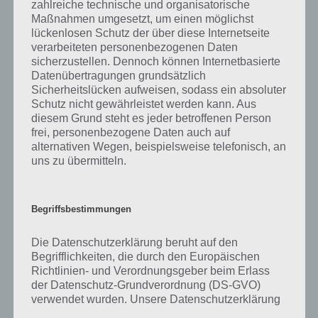
Als Bleistift bezeichnet man ein Schreibgerät mit einer Mine aus
zahlreiche technische und organisatorische
Graphit, üblicherweise ummantelt von einem Holzstab. Ursprünglich
Maßnahmen umgesetzt, um einen möglichst
wurden die Minen oder Spitzen des Bleistifts aus Blei gefertigt, woher
lückenlosen Schutz der über diese Internetseite
das Schreibgerät seinen Namen erlangte.
verarbeiteten personenbezogenen Daten
sicherzustellen. Dennoch können Internetbasierte
Datenübertragungen grundsätzlich
In den modernen Bleistiften findet sich eine Mine aus einem
Sicherheitslücken aufweisen, sodass ein absoluter
Gemisch aus Graphit und Ton. Der Schaft des Stiftes wird in der Regel
Schutz nicht gewährleistet werden kann. Aus
aus Holz gefertigt. Es gibt aber auch Modelle mit einem festen Schaft
diesem Grund steht es jeder betroffenen Person
aus Plastik oder Modelle, bei welchem dünne Minen durch das
frei, personenbezogene Daten auch auf
Drücken eines Knopfes am Ende des Stiftes stückweise aus der
alternativen Wegen, beispielsweise telefonisch, an
Spitze geschoben werden. Diese Druckbleistifte haben meist einen
uns zu übermitteln.
Mantel aus Kunststoff oder Metall.
Die Abgabe der Farbe auf den Schreibuntergrund gelingt aufgrund
Begriffsbestimmungen
der geschichteten Kristallstruktur des Kerns. Zwischen den einzelnen
Schichten der Mine bestehen nur schwache Kräfte, weshalb sich
Die Datenschutzerklärung beruht auf den
diese bei der Reibung auf einer Oberfläche voneinander lösen und
Begrifflichkeiten, die durch den Europäischen
als grau-schwarze Farbe beispielsweise auf dem Papier oder Holz
Richtlinien- und Verordnungsgeber beim Erlass
hinterbleiben.
der Datenschutz-Grundverordnung (DS-GVO)
verwendet wurden. Unsere Datenschutzerklärung
Der Bleistift wird hauptsächlich für Zeichnungen und technische und
soll sowohl für die Öffentlichkeit als auch für