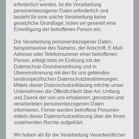
erforderlich werden. Ist die Verarbeitung
personenbezogener Daten erforderlich und
besteht für eine solche Verarbeitung keine
gesetzliche Grundlage, holen wir generell eine
Einwilligung der betroffenen Person ein.
Die Verarbeitung personenbezogener Daten,
beispielsweise des Namens, der Anschrift, E-Mail-
Adresse oder Telefonnummer einer betroffenen
Person, erfolgt stets im Einklang mit der
Datenschutz-Grundverordnung und in
Übereinstimmung mit den für uns geltenden
Kurze Begriffserklärung zur Lösung
landesspezifischen Datenschutzbestimmungen.
Mittels dieser Datenschutzerklärung möchte unser
Bleistift
Unternehmen die Öffentlichkeit über Art, Umfang
und Zweck der von uns erhobenen, genutzten und
Bleistift ist die Lösung für das tägliche Rätsel am 23.4.2020 in 4 Bilder
verarbeiteten personenbezogenen Daten
1 Wort, doch welche Bedeutung hat dieses eigentlich und was gibt es
informieren. Ferner werden betroffene Personen
dazu zu wissen? Passt das Wort auch zu Ostern? Zu bestimmten
mittels dieser Datenschutzerklärung über die ihnen
Lösungen präsentieren wir daher auch immer eine kurze
zustehenden Rechte aufgeklärt.
Begriffserklärung!
Wir haben als für die Verarbeitung Verantwortlicher