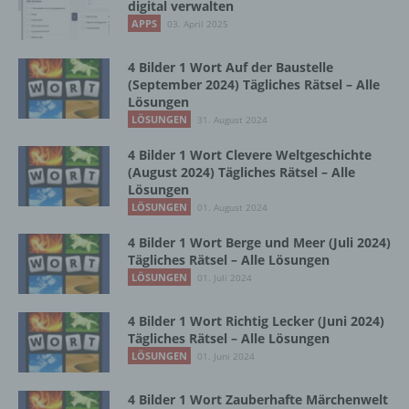
Vorgang oder jede solche Vorgangsreihe im
digital verwalten
Zusammenhang mit personenbezogenen
APPS
03. April 2025
Daten wie das Erheben, das Erfassen, die
Organisation, das Ordnen, die Speicherung,
4 Bilder 1 Wort Auf der Baustelle
die Anpassung oder Veränderung, das
(September 2024) Tägliches Rätsel – Alle
Auslesen, das Abfragen, die Verwendung,
Lösungen
die Offenlegung durch Übermittlung,
LÖSUNGEN
31. August 2024
Verbreitung oder eine andere Form der
Bereitstellung, den Abgleich oder die
4 Bilder 1 Wort Clevere Weltgeschichte
Verknüpfung, die Einschränkung, das
(August 2024) Tägliches Rätsel – Alle
Löschen oder die Vernichtung.
Lösungen
LÖSUNGEN
01. August 2024
4 Bilder 1 Wort Berge und Meer (Juli 2024)
d) Einschränkung der Verarbeitung
Tägliches Rätsel – Alle Lösungen
LÖSUNGEN
01. Juli 2024
Einschränkung der Verarbeitung ist die
Markierung gespeicherter
4 Bilder 1 Wort Richtig Lecker (Juni 2024)
personenbezogener Daten mit dem Ziel, ihre
Tägliches Rätsel – Alle Lösungen
künftige Verarbeitung einzuschränken.
LÖSUNGEN
01. Juni 2024
4 Bilder 1 Wort Zauberhafte Märchenwelt