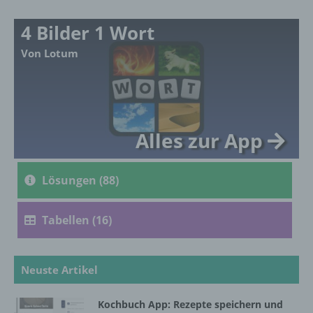
mehreren besonderen Merkmalen, die
Ausdruck der physischen, physiologischen,
4 Bilder 1 Wort
genetischen, psychischen, wirtschaftlichen,
kulturellen oder sozialen Identität dieser
Von Lotum
natürlichen Person sind, identifiziert werden
kann.
b) betroffene Person
Alles zur App
Betroffene Person ist jede identifizierte oder
identifizierbare natürliche Person, deren
Lösungen (88)
personenbezogene Daten von dem für die
Verarbeitung Verantwortlichen verarbeitet
werden.
Tabellen (16)
c) Verarbeitung
Neuste Artikel
Verarbeitung ist jeder mit oder ohne Hilfe
automatisierter Verfahren ausgeführte
Kochbuch App: Rezepte speichern und