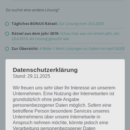
Du suchst eine andere Lösung?
Tägliches BONUS Rätsel:
Zur Lösung vom 23.4.2020
Rätsel aus dem Jahr 2019:
Schau mal, was vor einem Jahr, am
23.4.2019, als Lösung gesucht war
Zur Übersicht
:
4 Bilder 1 Wort Lösungen zu Ostern im April 2020
!
Datenschutzerklärung
Stand: 29.11.2025
Wir freuen uns sehr über Ihr Interesse an unserem
Unternehmen. Eine Nutzung der Internetseiten ist
grundsätzlich ohne jede Angabe
personenbezogener Daten möglich. Sofern eine
betroffene Person besondere Services unseres
Unternehmens über unsere Internetseite in
Anspruch nehmen möchte, könnte jedoch eine
Verarbeitung personenbezogener Daten