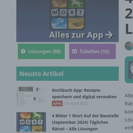
2
Alles zur App
Lösungen (88)
Tabellen (16)
Neuste Artikel
Kochbuch App: Rezepte
All
speichern und digital verwalten
Rät
03. April 2025
APPS
kom
4 Bilder 1 Wort Auf der Baustelle
Lös
(September 2024) Tägliches
ein
Rätsel – Alle Lösungen