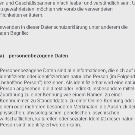
ier findest du die 4 Bilder 1 Wort Lösung für Kroatien für d
n und Geschäftspartner einfach lesbar und verständlich sein.
Monat Juli 2020
zu gewährleisten, möchten wir vorab die verwendeten
flichkeiten erläutern.
erwenden in dieser Datenschutzerklärung unter anderem die
sungen für Kroatien – 1. Juli 2020
nden Begriffe:
020
a) personenbezogene Daten
r die Lösungen für 4 Bilder 1 Wort Kroatien vom 1. Juli 202
Personenbezogene Daten sind alle Informationen, die sich auf 
identifizierte oder identifizierbare natürliche Person (im Folgen
gliches Rätsel Kroatien
4 Bilder 1 Wort Lösung
„betroffene Person") beziehen. Als identifizierbar wird eine natü
Person angesehen, die direkt oder indirekt, insbesondere mittel
7.20
Zur Lösung
Zuordnung zu einer Kennung wie einem Namen, zu einer
Kennnummer, zu Standortdaten, zu einer Online-Kennung oder
einem oder mehreren besonderen Merkmalen, die Ausdruck de
7.20
Zur Lösung
physischen, physiologischen, genetischen, psychischen,
wirtschaftlichen, kulturellen oder sozialen Identität dieser natür
7.20
Zur Lösung
Person sind, identifiziert werden kann.
7.20
Zur Lösung