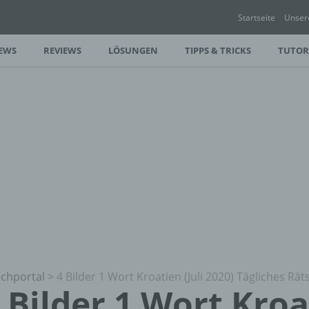
Startseite
Unser
EWS
REVIEWS
LÖSUNGEN
TIPPS & TRICKS
TUTOR
chportal
>
4 Bilder 1 Wort Kroatien (Juli 2020) Tägliches Rät
 Bilder 1 Wort Kroat