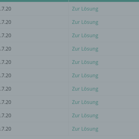
d) Einschränkung der Verarbeitung
.7.20
Zur Lösung
Einschränkung der Verarbeitung ist die Markierung gespeichert
.7.20
Zur Lösung
personenbezogener Daten mit dem Ziel, ihre künftige Verarbeit
einzuschränken.
.7.20
Zur Lösung
.7.20
Zur Lösung
e) Profiling
.7.20
Zur Lösung
Profiling ist jede Art der automatisierten Verarbeitung
personenbezogener Daten, die darin besteht, dass diese
.7.20
Zur Lösung
personenbezogenen Daten verwendet werden, um bestimmte
persönliche Aspekte, die sich auf eine natürliche Person bezie
.7.20
Zur Lösung
zu bewerten, insbesondere, um Aspekte bezüglich Arbeitsleistu
wirtschaftlicher Lage, Gesundheit, persönlicher Vorlieben, Inter
.7.20
Zur Lösung
Zuverlässigkeit, Verhalten, Aufenthaltsort oder Ortswechsel die
natürlichen Person zu analysieren oder vorherzusagen.
.7.20
Zur Lösung
.7.20
Zur Lösung
f) Pseudonymisierung