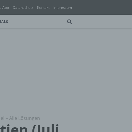
e App
Datenschutz
Kontakt
Impressum
IALS
sel – Alle Lösungen
ien (Juli