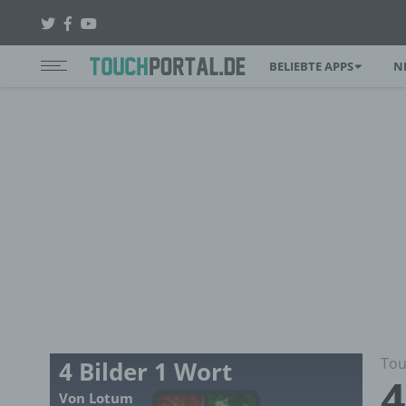
BELIEBTE APPS
N
Tou
4 Bilder 1 Wort
4
Von Lotum