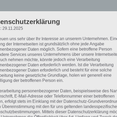
enschutzerklärung
: 29.11.2025
reuen uns sehr über Ihr Interesse an unserem Unternehmen. Ein
ng der Internetseiten ist grundsätzlich ohne jede Angabe
nenbezogener Daten möglich. Sofern eine betroffene Person
dere Services unseres Unternehmens über unsere Internetseite
 Bilder 1 Wort Lösung Täg
uch nehmen möchte, könnte jedoch eine Verarbeitung
nenbezogener Daten erforderlich werden. Ist die Verarbeitung
nenbezogener Daten erforderlich und besteht für eine solche
ätsel Kroatien
beitung keine gesetzliche Grundlage, holen wir generell eine
lligung der betroffenen Person ein.
it du schnell zur entsprechenden 4 Bilder 1 Wort Lösung 
erarbeitung personenbezogener Daten, beispielsweise des Na
nschrift, E-Mail-Adresse oder Telefonnummer einer betroffenen
ingen kannst, haben wir hier die entsprechende Übersicht
n, erfolgt stets im Einklang mit der Datenschutz-Grundverordnu
n Übereinstimmung mit den für uns geltenden landesspezifisch
dex]
schutzbestimmungen. Mittels dieser Datenschutzerklärung mö