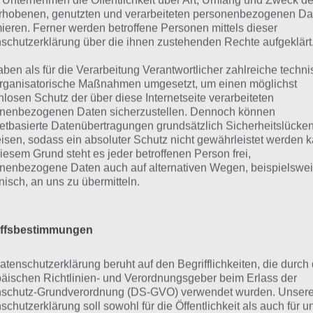
 Unternehmen die Öffentlichkeit über Art, Umfang und Zweck de
 4 Bilder 1 Wort musst du anhand von Bildern die entspr
rhobenen, genutzten und verarbeiteten personenbezogenen Da
mieren. Ferner werden betroffene Personen mittels dieser
ausbekommen. Dies ist teilweise gar nicht so einfach und 
schutzerklärung über die ihnen zustehenden Rechte aufgeklärt
wer. Aus diesem Grund präsentieren wir für das tägliche 
i 2020 lautet das Paket Kroatien, die Wörter sind also im B
aben als für die Verarbeitung Verantwortlicher zahlreiche techn
rganisatorische Maßnahmen umgesetzt, um einen möglichst
esiedelt.
nlosen Schutz der über diese Internetseite verarbeiteten
nenbezogenen Daten sicherzustellen. Dennoch können
netbasierte Datenübertragungen grundsätzlich Sicherheitslücke
isen, sodass ein absoluter Schutz nicht gewährleistet werden k
iesem Grund steht es jeder betroffenen Person frei,
nenbezogene Daten auch auf alternativen Wegen, beispielswe
onisch, an uns zu übermitteln.
iffsbestimmungen
atenschutzerklärung beruht auf den Begrifflichkeiten, die durch
äischen Richtlinien- und Verordnungsgeber beim Erlass der
schutz-Grundverordnung (DS-GVO) verwendet wurden. Unser
schutzerklärung soll sowohl für die Öffentlichkeit als auch für u