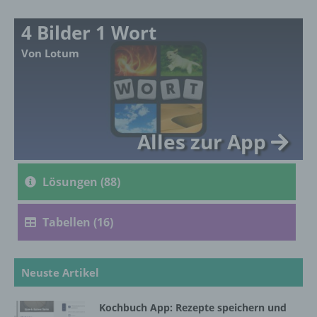
mehreren besonderen Merkmalen, die
Ausdruck der physischen, physiologischen,
4 Bilder 1 Wort
genetischen, psychischen, wirtschaftlichen,
kulturellen oder sozialen Identität dieser
Von Lotum
natürlichen Person sind, identifiziert werden
kann.
b) betroffene Person
Alles zur App
Betroffene Person ist jede identifizierte oder
identifizierbare natürliche Person, deren
Lösungen (88)
personenbezogene Daten von dem für die
Verarbeitung Verantwortlichen verarbeitet
werden.
Tabellen (16)
c) Verarbeitung
Neuste Artikel
Verarbeitung ist jeder mit oder ohne Hilfe
automatisierter Verfahren ausgeführte
Kochbuch App: Rezepte speichern und