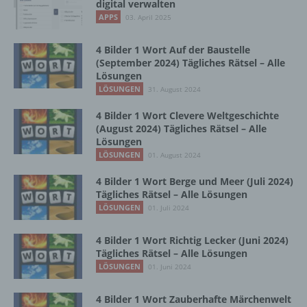
digital verwalten
Vorgang oder jede solche Vorgangsreihe im
Zusammenhang mit personenbezogenen
APPS
03. April 2025
Daten wie das Erheben, das Erfassen, die
Organisation, das Ordnen, die Speicherung,
4 Bilder 1 Wort Auf der Baustelle
die Anpassung oder Veränderung, das
(September 2024) Tägliches Rätsel – Alle
Auslesen, das Abfragen, die Verwendung,
Lösungen
die Offenlegung durch Übermittlung,
LÖSUNGEN
31. August 2024
Verbreitung oder eine andere Form der
Bereitstellung, den Abgleich oder die
4 Bilder 1 Wort Clevere Weltgeschichte
Verknüpfung, die Einschränkung, das
(August 2024) Tägliches Rätsel – Alle
Löschen oder die Vernichtung.
Lösungen
LÖSUNGEN
01. August 2024
4 Bilder 1 Wort Berge und Meer (Juli 2024)
d) Einschränkung der Verarbeitung
Tägliches Rätsel – Alle Lösungen
LÖSUNGEN
01. Juli 2024
Einschränkung der Verarbeitung ist die
Markierung gespeicherter
4 Bilder 1 Wort Richtig Lecker (Juni 2024)
personenbezogener Daten mit dem Ziel, ihre
Tägliches Rätsel – Alle Lösungen
künftige Verarbeitung einzuschränken.
LÖSUNGEN
01. Juni 2024
4 Bilder 1 Wort Zauberhafte Märchenwelt
e) Profiling