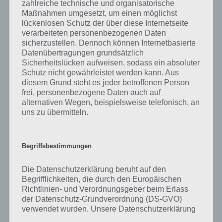
Bei einer Ruine handelt es sich um ein altes und zumindest teilweise
zahlreiche technische und organisatorische
verfallenes Bauwerk, welches sich selbst überlassen wird. Dabei
Maßnahmen umgesetzt, um einen möglichst
verfällt die Bausubstanz und das Gebäude verliert nach und nach
lückenlosen Schutz der über diese Internetseite
seinen ursprünglichen Charakter.
verarbeiteten personenbezogenen Daten
sicherzustellen. Dennoch können Internetbasierte
Ruinen können auf mehrere Arten und Weisen entstehen. Es gibt
Datenübertragungen grundsätzlich
zum Beispiel Bauruinen, bei denen es sich um Häuser handelt, deren
Sicherheitslücken aufweisen, sodass ein absoluter
Bau abgebrochen wurde. Diese Häuser stehen meistens im Stadium
Schutz nicht gewährleistet werden kann. Aus
diesem Grund steht es jeder betroffenen Person
des Rohbaus und werden anschließend sich selbst überlassen.
frei, personenbezogene Daten auch auf
alternativen Wegen, beispielsweise telefonisch, an
Auch Kriege verursachen viele Ruinen. Sobald ein Haus von einer
uns zu übermitteln.
Rakete oder ähnlichem getroffen und beschädigt wurde, wird es in
der Regel unbewohnbar. Da es sich oftmals nicht lohnt, das Haus
wieder aufzubauen, bleibt es in diesem zerstörten Zustand erhalten.
Begriffsbestimmungen
Burgen und Schlössern sind die wohl bekanntesten Ruinen. Die
Die Datenschutzerklärung beruht auf den
meisten dieser Bauwerke wurden vor mehreren hundert Jahren
Begrifflichkeiten, die durch den Europäischen
gebaut und haben anschließend für lange Zeit als Zuhause der
Richtlinien- und Verordnungsgeber beim Erlass
Burgbewohner gedient. Irgendwann wurden viele von ihnen
der Datenschutz-Grundverordnung (DS-GVO)
verlassen oder bei Kriegen teilweise zerstört. Ein Wiederaufbau lohnt
verwendet wurden. Unsere Datenschutzerklärung
sich nicht, daher stehen vereinzelt die Ruinen alter Burgen und
soll sowohl für die Öffentlichkeit als auch für