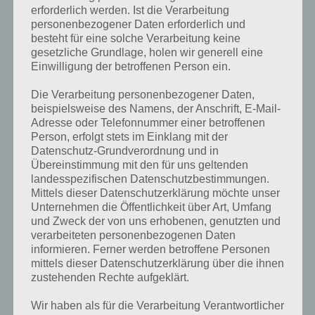
erforderlich werden. Ist die Verarbeitung
personenbezogener Daten erforderlich und
besteht für eine solche Verarbeitung keine
gesetzliche Grundlage, holen wir generell eine
Einwilligung der betroffenen Person ein.
Die Verarbeitung personenbezogener Daten,
beispielsweise des Namens, der Anschrift, E-Mail-
Adresse oder Telefonnummer einer betroffenen
Person, erfolgt stets im Einklang mit der
Datenschutz-Grundverordnung und in
Übereinstimmung mit den für uns geltenden
Kurze Begriffserklärung zur Lösung
landesspezifischen Datenschutzbestimmungen.
Mittels dieser Datenschutzerklärung möchte unser
Ruine
Unternehmen die Öffentlichkeit über Art, Umfang
und Zweck der von uns erhobenen, genutzten und
Ruine ist die Lösung für das tägliche Rätsel am 28.7.2020 in 4 Bilder 1
verarbeiteten personenbezogenen Daten
Wort, doch welche Bedeutung hat dieses eigentlich und was gibt es
informieren. Ferner werden betroffene Personen
dazu zu wissen? Passt das Wort auch zu Kroatien? Zu bestimmten
mittels dieser Datenschutzerklärung über die ihnen
Lösungen präsentieren wir daher auch immer eine kurze
zustehenden Rechte aufgeklärt.
Begriffserklärung!
Wir haben als für die Verarbeitung Verantwortlicher