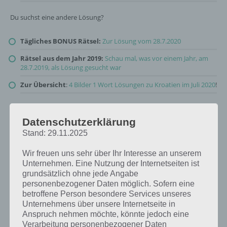
Du suchst eine andere Lösung?
Tägliches BONUS Rätsel:
Zur Lösung vom 28.7.2020
Rätsel aus dem Jahr 2019:
Schau mal, was vor einem Jahr, am
28.7.2019, als Lösung gesucht war
Zur Übersicht
:
4 Bilder 1 Wort Lösungen zu Kroatien im Juli 2020
!
Datenschutzerklärung
Stand: 29.11.2025
Wir freuen uns sehr über Ihr Interesse an unserem
Unternehmen. Eine Nutzung der Internetseiten ist
grundsätzlich ohne jede Angabe
personenbezogener Daten möglich. Sofern eine
betroffene Person besondere Services unseres
Unternehmens über unsere Internetseite in
Anspruch nehmen möchte, könnte jedoch eine
Verarbeitung personenbezogener Daten