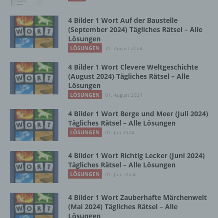
b) betroffene Person
4 Bilder 1 Wort Auf der Baustelle
Betroffene Person ist jede identifizierte oder
(September 2024) Tägliches Rätsel – Alle
identifizierbare natürliche Person, deren
Lösungen
personenbezogene Daten von dem für die
LÖSUNGEN
31. August 2024
Verarbeitung Verantwortlichen verarbeitet
werden.
4 Bilder 1 Wort Clevere Weltgeschichte
(August 2024) Tägliches Rätsel – Alle
Lösungen
LÖSUNGEN
01. August 2024
c) Verarbeitung
4 Bilder 1 Wort Berge und Meer (Juli 2024)
Verarbeitung ist jeder mit oder ohne Hilfe
Tägliches Rätsel – Alle Lösungen
automatisierter Verfahren ausgeführte
LÖSUNGEN
01. Juli 2024
Vorgang oder jede solche Vorgangsreihe im
Zusammenhang mit personenbezogenen
4 Bilder 1 Wort Richtig Lecker (Juni 2024)
Daten wie das Erheben, das Erfassen, die
Tägliches Rätsel – Alle Lösungen
Organisation, das Ordnen, die Speicherung,
LÖSUNGEN
01. Juni 2024
die Anpassung oder Veränderung, das
Auslesen, das Abfragen, die Verwendung,
4 Bilder 1 Wort Zauberhafte Märchenwelt
die Offenlegung durch Übermittlung,
(Mai 2024) Tägliches Rätsel – Alle
Verbreitung oder eine andere Form der
Lösungen
Bereitstellung, den Abgleich oder die