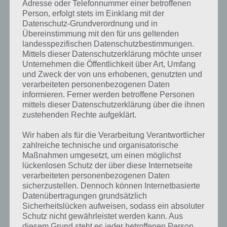
Adresse oder Telefonnummer einer betroffenen
Person, erfolgt stets im Einklang mit der
Datenschutz-Grundverordnung und in
Übereinstimmung mit den für uns geltenden
landesspezifischen Datenschutzbestimmungen.
Mittels dieser Datenschutzerklärung möchte unser
Unternehmen die Öffentlichkeit über Art, Umfang
und Zweck der von uns erhobenen, genutzten und
verarbeiteten personenbezogenen Daten
informieren. Ferner werden betroffene Personen
mittels dieser Datenschutzerklärung über die ihnen
zustehenden Rechte aufgeklärt.
Kurze Begriffserklärung zur Lösung
Wir haben als für die Verarbeitung Verantwortlicher
Lampe
zahlreiche technische und organisatorische
Maßnahmen umgesetzt, um einen möglichst
Lampe ist die Lösung für das tägliche Rätsel am 25.7.2020 in 4 Bilder
lückenlosen Schutz der über diese Internetseite
1 Wort, doch welche Bedeutung hat dieses eigentlich und was gibt es
verarbeiteten personenbezogenen Daten
dazu zu wissen? Passt das Wort auch zu Kroatien? Zu bestimmten
sicherzustellen. Dennoch können Internetbasierte
Lösungen präsentieren wir daher auch immer eine kurze
Datenübertragungen grundsätzlich
Sicherheitslücken aufweisen, sodass ein absoluter
Begriffserklärung!
Schutz nicht gewährleistet werden kann. Aus
diesem Grund steht es jeder betroffenen Person