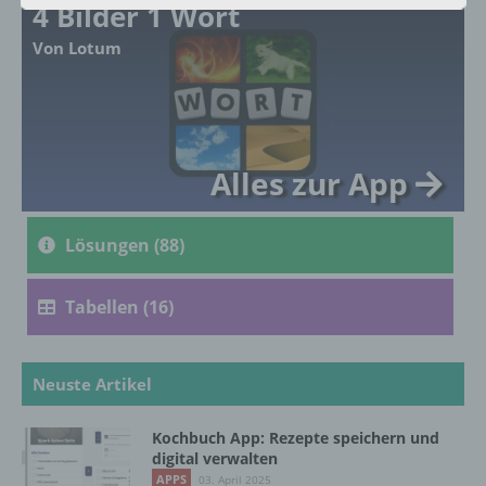
4 Bilder 1 Wort
a) personenbezogene Daten
Von Lotum
Personenbezogene Daten sind alle
Informationen, die sich auf eine identifizierte
oder identifizierbare natürliche Person (im
Folgenden „betroffene Person") beziehen.
Alles zur App
Als identifizierbar wird eine natürliche
Person angesehen, die direkt oder indirekt,
insbesondere mittels Zuordnung zu einer
Kennung wie einem Namen, zu einer
Lösungen (88)
Kennnummer, zu Standortdaten, zu einer
Online-Kennung oder zu einem oder
Tabellen (16)
mehreren besonderen Merkmalen, die
Ausdruck der physischen, physiologischen,
genetischen, psychischen, wirtschaftlichen,
kulturellen oder sozialen Identität dieser
Neuste Artikel
natürlichen Person sind, identifiziert werden
kann.
Kochbuch App: Rezepte speichern und
digital verwalten
APPS
03. April 2025