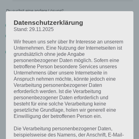
Du suchst eine andere Lösung?
Datenschutzerklärung
Tägliches BONUS Rätsel:
Zur Lösung vom 25.7.2020
Stand: 29.11.2025
Rätsel aus dem Jahr 2019:
Schau mal, was vor einem Jahr, am
25.7.2019, als Lösung gesucht war
Wir freuen uns sehr über Ihr Interesse an unserem
Unternehmen. Eine Nutzung der Internetseiten ist
Zur Übersicht
:
4 Bilder 1 Wort Lösungen zu Kroatien im Juli 2020
!
grundsätzlich ohne jede Angabe
personenbezogener Daten möglich. Sofern eine
betroffene Person besondere Services unseres
Unternehmens über unsere Internetseite in
Anspruch nehmen möchte, könnte jedoch eine
Verarbeitung personenbezogener Daten
erforderlich werden. Ist die Verarbeitung
personenbezogener Daten erforderlich und
besteht für eine solche Verarbeitung keine
gesetzliche Grundlage, holen wir generell eine
Einwilligung der betroffenen Person ein.
Die Verarbeitung personenbezogener Daten,
beispielsweise des Namens, der Anschrift, E-Mail-