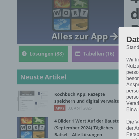
d
R
Alles zur App
Dat
Stand
Lösungen (88)
Tabellen (16)
Wir f
Nutzu
perso
Neuste Artikel
beson
Anspr
perso
Kochbuch App: Rezepte
perso
Die
speichern und digital verwalten
Verar
1 W
03. April 2025
APPS
Einwi
4 Bilder 1 Wort Auf der Baustelle
Die V
(September 2024) Tägliches
der A
Rätsel – Alle Lösungen
Perso