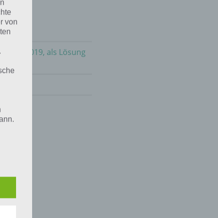
en
chte
r von
ten
m 29.7.2019, als Lösung
.
ische
2020
!
n
ann.
ise
 den