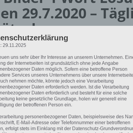
en 29.7.2020 – Tägl
ätsel
enschutzerklärung
Paul Stelzer
: 29.11.2025
01.07.2020
reuen uns sehr über Ihr Interesse an unserem Unternehmen. Ein
App Empfehlung: IQ Test App
ng der Internetseiten ist grundsätzlich ohne jede Angabe
Mit zahlreichen Aufgaben zum Knobeln und Üben
nenbezogener Daten möglich. Sofern eine betroffene Person
dere Services unseres Unternehmens über unsere Internetseite
JETZT KOSTENLOS HERUNTERLADEN
uch nehmen möchte, könnte jedoch eine Verarbeitung
nenbezogener Daten erforderlich werden. Ist die Verarbeitung
nenbezogener Daten erforderlich und besteht für eine solche
 Lösung für das tägliche Rätsel vom 29.7.2020 zu Kroatien i
beitung keine gesetzliche Grundlage, holen wir generell eine
ort. Wenn du dort aktuell feststeckst, hier die Lösung für 
lligung der betroffenen Person ein.
erarbeitung personenbezogener Daten, beispielsweise des Na
HIRSCH
nschrift, E-Mail-Adresse oder Telefonnummer einer betroffenen
n, erfolgt stets im Einklang mit der Datenschutz-Grundverordnu