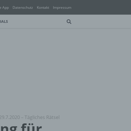
e App
Datenschutz
Kontakt
Impressum
IALS
29.7.2020 – Tägliches Rätsel
ung für