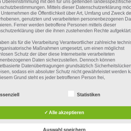
n Übereinstimmung mit den für uns geltenden landesspezifisch
suchst eine andere Lösung?
schutzbestimmungen. Mittels dieser Datenschutzerklärung mö
 Unternehmen die Öffentlichkeit über Art, Umfang und Zweck de
Tägliches BONUS Rätsel:
Zur Lösung vom 29.7.2020
rhobenen, genutzten und verarbeiteten personenbezogenen Da
mieren. Ferner werden betroffene Personen mittels dieser
Rätsel aus dem Jahr 2019:
Schau mal, was vor einem Jahr, a
schutzerklärung über die ihnen zustehenden Rechte aufgeklärt
gesucht war
aben als für die Verarbeitung Verantwortlicher zahlreiche techn
rganisatorische Maßnahmen umgesetzt, um einen möglichst
Zur Übersicht
:
4 Bilder 1 Wort Lösungen zu Kroatien im Juli 
nlosen Schutz der über diese Internetseite verarbeiteten
nenbezogenen Daten sicherzustellen. Dennoch können
netbasierte Datenübertragungen grundsätzlich Sicherheitslücke
isen, sodass ein absoluter Schutz nicht gewährleistet werden k
iesem Grund steht es jeder betroffenen Person frei,
nenbezogene Daten auch auf alternativen Wegen, beispielswe
onisch, an uns zu übermitteln.
ssenziell
Statistiken
iffsbestimmungen
✓ Alle akzeptieren
atenschutzerklärung beruht auf den Begrifflichkeiten, die durch
äischen Richtlinien- und Verordnungsgeber beim Erlass der
Auswahl speichern