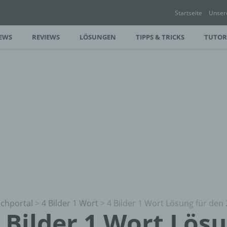
Startseite
Unser
EWS
REVIEWS
LÖSUNGEN
TIPPS & TRICKS
TUTOR
chportal
>
4 Bilder 1 Wort
>
4 Bilder 1 Wort Lösung für den 
 Bilder 1 Wort Lös