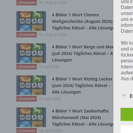
und i
31. August 2024
Du 
LÖSUNGEN
Daten
unser
4 Bilder 1 Wort Clevere
uns e
Weltgeschichte (August 2024)
infor
Tägliches Rätsel – Alle Lösungen
Daten
01. August 2024
LÖSUNGEN
Wir h
4 Bilder 1 Wort Berge und Meer
und o
(Juli 2024) Tägliches Rätsel – Alle
lücke
Lösungen
perso
01. Juli 2024
Inter
LÖSUNGEN
aufwe
4 Bilder 1 Wort Richtig Lecker
Aus d
perso
(Juni 2024) Tägliches Rätsel –
telef
Alle Lösungen
E
01. Juni 2024
LÖSUNGEN
4 Bilder 1 Wort Zauberhafte
Begr
Märchenwelt (Mai 2024)
Tägliches Rätsel – Alle Lösungen
Die D
29. April 2024
LÖSUNGEN
Europ