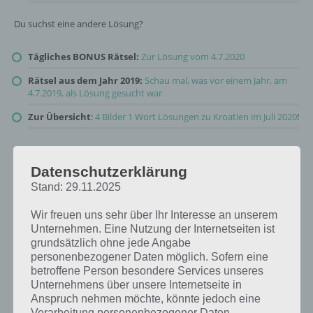
Du suchst eine andere Lösung?
Tägliches BONUS Rätsel:
Zur Lösung vom 4.7.2020
Rätsel aus dem Jahr 2019:
Schau mal, was vor einem Jahr, am
4.7.2019, als Lösung gesucht war
Zur Übersicht
:
4 Bilder 1 Wort Lösungen zu Kroatien im Juli 2020
!
Datenschutzerklärung
Stand: 29.11.2025
Wir freuen uns sehr über Ihr Interesse an unserem
Unternehmen. Eine Nutzung der Internetseiten ist
grundsätzlich ohne jede Angabe
personenbezogener Daten möglich. Sofern eine
betroffene Person besondere Services unseres
Unternehmens über unsere Internetseite in
Anspruch nehmen möchte, könnte jedoch eine
Verarbeitung personenbezogener Daten