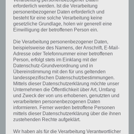
erforderlich werden. Ist die Verarbeitung
personenbezogener Daten erforderlich und
besteht für eine solche Verarbeitung keine
gesetzliche Grundlage, holen wir generell eine
Einwilligung der betroffenen Person ein.
Die Verarbeitung personenbezogener Daten,
beispielsweise des Namens, der Anschrift, E-Mail-
Adresse oder Telefonnummer einer betroffenen
Person, erfolgt stets im Einklang mit der
Datenschutz-Grundverordnung und in
Übereinstimmung mit den für uns geltenden
Kurze Begriffserklärung zur Lösung Rock
landesspezifischen Datenschutzbestimmungen.
Mittels dieser Datenschutzerklärung möchte unser
Rock ist die Lösung für das tägliche Rätsel am 4.7.2020 in 4 Bilder 1
Unternehmen die Öffentlichkeit über Art, Umfang
Wort, doch welche Bedeutung hat dieses eigentlich und was gibt es
und Zweck der von uns erhobenen, genutzten und
dazu zu wissen? Passt das Wort auch zu Kroatien? Zu bestimmten
verarbeiteten personenbezogenen Daten
Lösungen präsentieren wir daher auch immer eine kurze
informieren. Ferner werden betroffene Personen
Begriffserklärung!
mittels dieser Datenschutzerklärung über die ihnen
zustehenden Rechte aufgeklärt.
Wenn von Rock die Rede ist, dann kann die unterschiedliche
Wir haben als für die Verarbeitung Verantwortlicher
Bedeutungen haben. So handelt es sich bei einem Rock