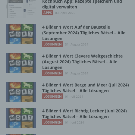
Kochbuch App: Rezepte speichern und
Vorgang oder jede solche Vorgangsreihe im
digital verwalten
Zusammenhang mit personenbezogenen
APPS
03. April 2025
Daten wie das Erheben, das Erfassen, die
Organisation, das Ordnen, die Speicherung,
4 Bilder 1 Wort Auf der Baustelle
die Anpassung oder Veränderung, das
(September 2024) Tägliches Rätsel – Alle
Auslesen, das Abfragen, die Verwendung,
Lösungen
die Offenlegung durch Übermittlung,
LÖSUNGEN
31. August 2024
Verbreitung oder eine andere Form der
Bereitstellung, den Abgleich oder die
4 Bilder 1 Wort Clevere Weltgeschichte
Verknüpfung, die Einschränkung, das
(August 2024) Tägliches Rätsel – Alle
Löschen oder die Vernichtung.
Lösungen
LÖSUNGEN
01. August 2024
d) Einschränkung der Verarbeitung
4 Bilder 1 Wort Berge und Meer (Juli 2024)
Tägliches Rätsel – Alle Lösungen
LÖSUNGEN
01. Juli 2024
Einschränkung der Verarbeitung ist die
Markierung gespeicherter
personenbezogener Daten mit dem Ziel, ihre
4 Bilder 1 Wort Richtig Lecker (Juni 2024)
Tägliches Rätsel – Alle Lösungen
künftige Verarbeitung einzuschränken.
LÖSUNGEN
01. Juni 2024