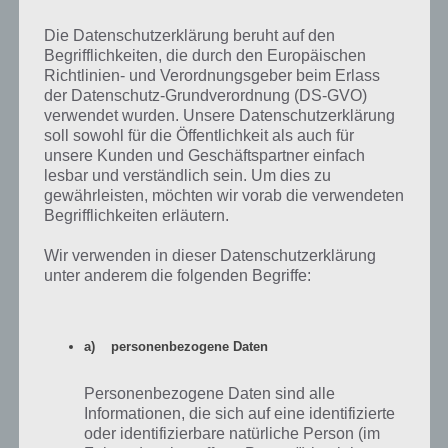
Die Datenschutzerklärung beruht auf den
Begrifflichkeiten, die durch den Europäischen
Argentinien Lösung – 16. Mai 2017 bis 31. Mai
Richtlinien- und Verordnungsgeber beim Erlass
2017
der Datenschutz-Grundverordnung (DS-GVO)
verwendet wurden. Unsere Datenschutzerklärung
soll sowohl für die Öffentlichkeit als auch für
Die nachfolgende Tabelle präsentiert die Lösung des täglichen
unsere Kunden und Geschäftspartner einfach
Rätsels 4 Bilder 1 Wort Argentinien vom 16. Mai 2017 bis 31. Mai
lesbar und verständlich sein. Um dies zu
2017. Auch hier bleibt das Prinzip gleich: Anhand der Bilder musst du
gewährleisten, möchten wir vorab die verwendeten
die passende Antwort herausfinden. Falls du hier jedoch
Begrifflichkeiten erläutern.
Schwierigkeiten hast, findest du nachfolgend die Lösung.
Wir verwenden in dieser Datenschutzerklärung
Tägliches Rätsel Argentinien
4 Bilder 1 Wort Lösung
unter anderem die folgenden Begriffe:
16.5.17
Lösung anzeigen
a) personenbezogene Daten
17.5.17
Lösung anzeigen
18.5.17
Lösung anzeigen
Personenbezogene Daten sind alle
Informationen, die sich auf eine identifizierte
19.5.17
Lösung anzeigen
oder identifizierbare natürliche Person (im