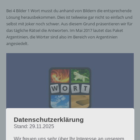
Bei 4 Bilder 1 Wort musst du anhand von Bildern die entsprechende
Lösung herausbekommen. Dies ist teilweise gar nicht so einfach und
selbst mit Joker noch schwer. Aus diesem Grund präsentieren wir für
das tägliche Rätsel die Antworten. Im Mai 2017 lautet das Paket
Argentinien, die Wörter sind also im Bereich von Argentinien
angesiedelt.
Datenschutzerklärung
Stand: 29.11.2025
Hier findest du die 4 Bilder 1 Wort Lösung für
Argentinien für den Monat Mai 2017
Wir freuen uns sehr über Ihr Interesse an unserem