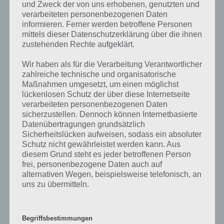
und Zweck der von uns erhobenen, genutzten und
5.5.17
Fußball
verarbeiteten personenbezogenen Daten
informieren. Ferner werden betroffene Personen
6.5.17
Lösung anzeigen
mittels dieser Datenschutzerklärung über die ihnen
zustehenden Rechte aufgeklärt.
7.5.17
Lösung anzeigen
Wir haben als für die Verarbeitung Verantwortlicher
8.5.17
Lösung anzeigen
zahlreiche technische und organisatorische
Maßnahmen umgesetzt, um einen möglichst
9.5.17
Lösung anzeigen
lückenlosen Schutz der über diese Internetseite
verarbeiteten personenbezogenen Daten
10.5.17
Lösung anzeigen
sicherzustellen. Dennoch können Internetbasierte
Datenübertragungen grundsätzlich
11.5.17
Lösung anzeigen
Sicherheitslücken aufweisen, sodass ein absoluter
Schutz nicht gewährleistet werden kann. Aus
12.5.17
Lösung anzeigen
diesem Grund steht es jeder betroffenen Person
frei, personenbezogene Daten auch auf
13.5.17
Lösung anzeigen
alternativen Wegen, beispielsweise telefonisch, an
uns zu übermitteln.
14.5.17
Lösung anzeigen
15.5.17
Lösung anzeigen
Begriffsbestimmungen