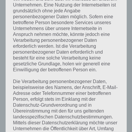
Unternehmen. Eine Nutzung der Internetseiten ist
grundsätzlich ohne jede Angabe
personenbezogener Daten möglich. Sofern eine
Lösungen für Argentinien – 1. Mai 2017 bis
betroffene Person besondere Services unseres
15. Mai 2017
Unternehmens über unsere Internetseite in
Anspruch nehmen möchte, könnte jedoch eine
Verarbeitung personenbezogener Daten
Hier die Lösungen für 4 Bilder 1 Wort Argentinien vom 1. Mai 2017
erforderlich werden. Ist die Verarbeitung
bis 15. Mai 2017. Die Lösungen sollten bei jedem Spieler gleich sein.
personenbezogener Daten erforderlich und
Wenn du mit 4 Bilder 1 Wort erst begonnen hast, ist die Lösung für
besteht für eine solche Verarbeitung keine
das erste tägliche Rätsel “Herz”. Spielst du täglich die App, dann wirst
gesetzliche Grundlage, holen wir generell eine
du nachfolgend stets die korrekte Lösung für Argentinien finden.
Einwilligung der betroffenen Person ein.
Tägliches Rätsel Argentinien
4 Bilder 1 Wort Lösung
Die Verarbeitung personenbezogener Daten,
beispielsweise des Namens, der Anschrift, E-Mail-
1.5.17
Tango
Adresse oder Telefonnummer einer betroffenen
Person, erfolgt stets im Einklang mit der
2.5.17
Teuer
Datenschutz-Grundverordnung und in
Übereinstimmung mit den für uns geltenden
3.5.17
Frei
landesspezifischen Datenschutzbestimmungen.
Mittels dieser Datenschutzerklärung möchte unser
4.5.17
Tierarzt
Unternehmen die Öffentlichkeit über Art, Umfang