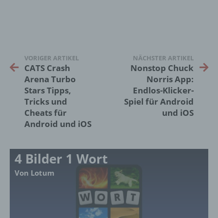
Verantwortlicher oder für die Verarbeitung
Verantwortlicher ist die natürliche oder
juristische Person, Behörde, Einrichtung
oder andere Stelle, die allein oder
gemeinsam mit anderen über die Zwecke
und Mittel der Verarbeitung von
VORIGER ARTIKEL
NÄCHSTER ARTIKEL
CATS Crash
Nonstop Chuck
personenbezogenen Daten entscheidet.
Sind die Zwecke und Mittel dieser
Arena Turbo
Norris App:
Verarbeitung durch das Unionsrecht oder
Stars Tipps,
Endlos-Klicker-
das Recht der Mitgliedstaaten vorgegeben,
Tricks und
Spiel für Android
so kann der Verantwortliche
Cheats für
und iOS
beziehungsweise können die bestimmten
Android und iOS
Kriterien seiner Benennung nach dem
Unionsrecht oder dem Recht der
Mitgliedstaaten vorgesehen werden.
4 Bilder 1 Wort
Von Lotum
h) Auftragsverarbeiter
Auftragsverarbeiter ist eine natürliche oder
juristische Person, Behörde, Einrichtung