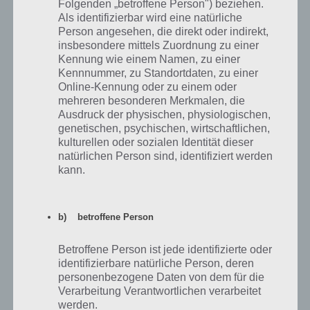
Folgenden „betroffene Person") beziehen.
20.5.17
Lösung anzeigen
Als identifizierbar wird eine natürliche
Person angesehen, die direkt oder indirekt,
21.5.17
Lösung anzeigen
insbesondere mittels Zuordnung zu einer
Kennung wie einem Namen, zu einer
22.5.17
Lösung anzeigen
Kennnummer, zu Standortdaten, zu einer
Online-Kennung oder zu einem oder
23.5.17
Lösung anzeigen
mehreren besonderen Merkmalen, die
Ausdruck der physischen, physiologischen,
24.5.17
Lösung anzeigen
genetischen, psychischen, wirtschaftlichen,
kulturellen oder sozialen Identität dieser
25.5.17
Lösung anzeigen
natürlichen Person sind, identifiziert werden
kann.
26.5.17
Lösung anzeigen
27.5.17
Lösung anzeigen
b) betroffene Person
28.5.17
Lösung anzeigen
Betroffene Person ist jede identifizierte oder
29.5.17
Lösung anzeigen
identifizierbare natürliche Person, deren
personenbezogene Daten von dem für die
30.5.17
Lösung anzeigen
Verarbeitung Verantwortlichen verarbeitet
werden.
31.5.17
Lösung anzeigen