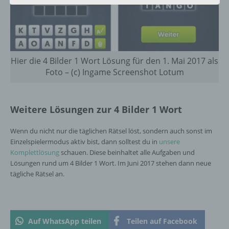
Einschränkung der Verarbeitung ist die
Markierung gespeicherter
personenbezogener Daten mit dem Ziel, ihre
künftige Verarbeitung einzuschränken.
Hier die 4 Bilder 1 Wort Lösung für den 1. Mai 2017 als
Foto – (c) Ingame Screenshot Lotum
e) Profiling
Profiling ist jede Art der automatisierten
Verarbeitung personenbezogener Daten, die
Weitere Lösungen zur 4 Bilder 1 Wort
darin besteht, dass diese
personenbezogenen Daten verwendet
Wenn du nicht nur die täglichen Rätsel löst, sondern auch sonst im
werden, um bestimmte persönliche Aspekte,
Einzelspielermodus aktiv bist, dann solltest du in
unsere
die sich auf eine natürliche Person beziehen,
Komplettlösung
schauen. Diese beinhaltet alle Aufgaben und
zu bewerten, insbesondere, um Aspekte
Lösungen rund um 4 Bilder 1 Wort. Im Juni 2017 stehen dann neue
bezüglich Arbeitsleistung, wirtschaftlicher
tägliche Rätsel an.
Lage, Gesundheit, persönlicher Vorlieben,
Interessen, Zuverlässigkeit, Verhalten,
Aufenthaltsort oder Ortswechsel dieser
natürlichen Person zu analysieren oder
vorherzusagen.
Auf WhatsApp teilen
Teilen auf Facebook