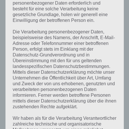
personenbezogener Daten erforderlich und
besteht für eine solche Verarbeitung keine
gesetzliche Grundlage, holen wir generell eine
Einwilligung der betroffenen Person ein.
Die Verarbeitung personenbezogener Daten,
Kurze Begriffserklärung zur Lösung
beispielsweise des Namens, der Anschrift, E-Mail-
Backen
Adresse oder Telefonnummer einer betroffenen
Person, erfolgt stets im Einklang mit der
Datenschutz-Grundverordnung und in
Backen ist die Lösung für das tägliche Rätsel am 21. Mai 2017 in 4
Übereinstimmung mit den für uns geltenden
Bilder 1 Wort, doch welche Bedeutung hat dieses eigentlich?
landesspezifischen Datenschutzbestimmungen.
Mittels dieser Datenschutzerklärung möchte unser
Ich glaube Backen kennt nun wirklich jeder, ob man es auch super
Unternehmen die Öffentlichkeit über Art, Umfang
beherrscht sei mal dahingestellt. Tausende, wenn nicht gar Millionen
und Zweck der von uns erhobenen, genutzten und
Backrezepte gibt es weltweit. Doch wie definiert man Backen
verarbeiteten personenbezogenen Daten
eigentlich genau? Bei Backen handelt es sich um eine Gar- und
informieren. Ferner werden betroffene Personen
Lockerungstechnik, einem Begriff aus der Küche.
mittels dieser Datenschutzerklärung über die ihnen
zustehenden Rechte aufgeklärt.
Aber Backen kommt nicht nur in der Küche vor, wusstest du, dass
Backen auch ein Begriff im Computer-Jargon ist? Hierbei wird defekte
Wir haben als für die Verarbeitung Verantwortlicher
Hardware wie bspw. eine Grafikkarte durch Backen im Backofen
zahlreiche technische und organisatorische
wieder funktionstüchtig gemacht. Dies sollten aber natürlich nur