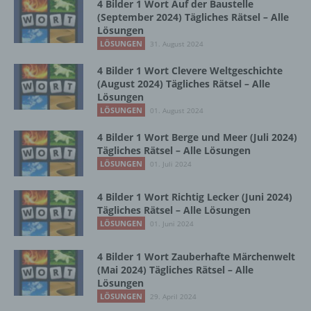
Zusammenhang mit personenbezogenen
4 Bilder 1 Wort Auf der Baustelle
Daten wie das Erheben, das Erfassen, die
(September 2024) Tägliches Rätsel – Alle
Organisation, das Ordnen, die Speicherung,
Lösungen
die Anpassung oder Veränderung, das
LÖSUNGEN
31. August 2024
Auslesen, das Abfragen, die Verwendung,
4 Bilder 1 Wort Clevere Weltgeschichte
die Offenlegung durch Übermittlung,
(August 2024) Tägliches Rätsel – Alle
Verbreitung oder eine andere Form der
Lösungen
Bereitstellung, den Abgleich oder die
LÖSUNGEN
01. August 2024
Verknüpfung, die Einschränkung, das
Löschen oder die Vernichtung.
4 Bilder 1 Wort Berge und Meer (Juli 2024)
Tägliches Rätsel – Alle Lösungen
LÖSUNGEN
01. Juli 2024
d) Einschränkung der Verarbeitung
4 Bilder 1 Wort Richtig Lecker (Juni 2024)
Einschränkung der Verarbeitung ist die
Tägliches Rätsel – Alle Lösungen
Markierung gespeicherter
LÖSUNGEN
01. Juni 2024
personenbezogener Daten mit dem Ziel, ihre
künftige Verarbeitung einzuschränken.
4 Bilder 1 Wort Zauberhafte Märchenwelt
(Mai 2024) Tägliches Rätsel – Alle
Lösungen
e) Profiling
LÖSUNGEN
29. April 2024