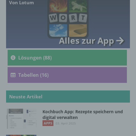
Von Lotum
genetischen, psychischen, wirtschaftlichen,
kulturellen oder sozialen Identität dieser
natürlichen Person sind, identifiziert werden
kann.
Alles zur App
b) betroffene Person
Lösungen (88)
Betroffene Person ist jede identifizierte oder
identifizierbare natürliche Person, deren
personenbezogene Daten von dem für die
Tabellen (16)
Verarbeitung Verantwortlichen verarbeitet
werden.
Neuste Artikel
c) Verarbeitung
Kochbuch App: Rezepte speichern und
digital verwalten
Verarbeitung ist jeder mit oder ohne Hilfe
APPS
03. April 2025
automatisierter Verfahren ausgeführte
Vorgang oder jede solche Vorgangsreihe im