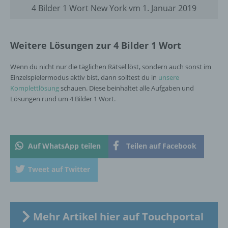
bezüglich Arbeitsleistung, wirtschaftlicher
4 Bilder 1 Wort New York vm 1. Januar 2019
Lage, Gesundheit, persönlicher Vorlieben,
Interessen, Zuverlässigkeit, Verhalten,
Aufenthaltsort oder Ortswechsel dieser
Weitere Lösungen zur 4 Bilder 1 Wort
natürlichen Person zu analysieren oder
vorherzusagen.
Wenn du nicht nur die täglichen Rätsel löst, sondern auch sonst im
Einzelspielermodus aktiv bist, dann solltest du in
unsere
Komplettlösung
schauen. Diese beinhaltet alle Aufgaben und
f) Pseudonymisierung
Lösungen rund um 4 Bilder 1 Wort.
Pseudonymisierung ist die Verarbeitung
personenbezogener Daten in einer Weise,
auf welche die personenbezogenen Daten
ohne Hinzuziehung zusätzlicher
Auf WhatsApp teilen
Teilen auf Facebook
Informationen nicht mehr einer spezifischen
betroffenen Person zugeordnet werden
Tweet auf Twitter
können, sofern diese zusätzlichen
Informationen gesondert aufbewahrt werden
und technischen und organisatorischen
Maßnahmen unterliegen, die gewährleisten,
Mehr Artikel hier auf Touchportal
dass die personenbezogenen Daten nicht
einer identifizierten oder identifizierbaren