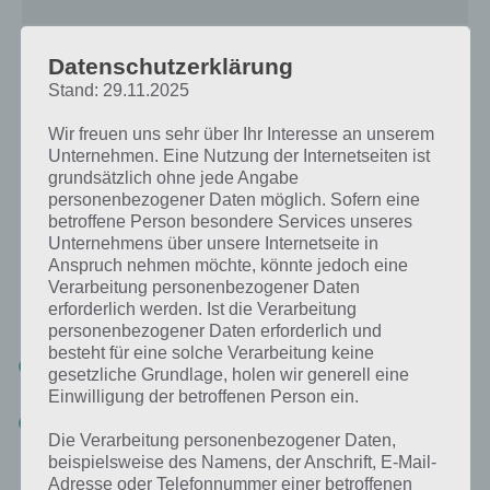
Datenschutzerklärung
Lösungen für New York – 1. Januar 2019 bis
Stand: 29.11.2025
10. Januar 2019
Wir freuen uns sehr über Ihr Interesse an unserem
Hier die Lösungen für 4 Bilder 1 Wort New York vom 1. Januar 2019
Unternehmen. Eine Nutzung der Internetseiten ist
bis 10. Januar 2019. Wenn du mit 4 Bilder 1 Wort erst begonnen hast,
grundsätzlich ohne jede Angabe
ist die Lösung für das erste tägliche Rätsel “Herz”. Spielst du täglich
personenbezogener Daten möglich. Sofern eine
betroffene Person besondere Services unseres
die App, dann wirst du nachfolgend stets die korrekte Lösung für
Unternehmens über unsere Internetseite in
New York finden. Diese ist bei allen Spielern identisch, sodass du
Anspruch nehmen möchte, könnte jedoch eine
immer die passende 4 Bilder 1 Wort Lösung findest! Im übrigen
Verarbeitung personenbezogener Daten
bieten wir auch eine umfangreiche Lösung für alle weiteren Level in 4
erforderlich werden. Ist die Verarbeitung
Bilder 1 Wort an:
personenbezogener Daten erforderlich und
besteht für eine solche Verarbeitung keine
Finde die 4 Bilder 1 Wort Lösung über die Eingabe der
gesetzliche Grundlage, holen wir generell eine
Buchstaben:
Jetzt Buchstaben eingeben und Lösung finden
!
Einwilligung der betroffenen Person ein.
Finde die 4 Bilder 1 Wort Lösung, indem du die Bilder
Die Verarbeitung personenbezogener Daten,
beschreibst
:
Jetzt Bilder beschreiben und Lösung finden!
beispielsweise des Namens, der Anschrift, E-Mail-
Adresse oder Telefonnummer einer betroffenen