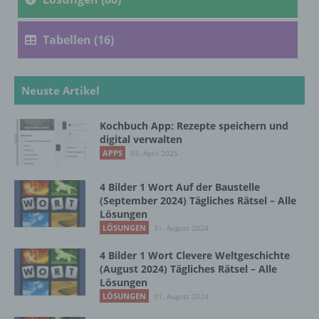
personenbezogene Daten erhalten, gelten
jedoch nicht als Empfänger.
Tabellen (16)
j) Dritter
Neuste Artikel
Dritter ist eine natürliche oder juristische
Person, Behörde, Einrichtung oder andere
Kochbuch App: Rezepte speichern und
Stelle außer der betroffenen Person, dem
digital verwalten
Verantwortlichen, dem Auftragsverarbeiter
APPS
03. April 2025
und den Personen, die unter der
unmittelbaren Verantwortung des
4 Bilder 1 Wort Auf der Baustelle
Verantwortlichen oder des
(September 2024) Tägliches Rätsel – Alle
Auftragsverarbeiters befugt sind, die
Lösungen
personenbezogenen Daten zu verarbeiten.
LÖSUNGEN
31. August 2024
4 Bilder 1 Wort Clevere Weltgeschichte
(August 2024) Tägliches Rätsel – Alle
k) Einwilligung
Lösungen
LÖSUNGEN
01. August 2024
Einwilligung ist jede von der betroffenen
Person freiwillig für den bestimmten Fall in