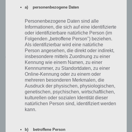
19.1.19
Zur Lösung
a) personenbezogene Daten
20.1.19
Zur Lösung
Personenbezogene Daten sind alle
Informationen, die sich auf eine identifizierte
oder identifizierbare natürliche Person (im
Folgenden „betroffene Person") beziehen.
Als identifizierbar wird eine natürliche
New York Lösung – 21. Januar 2019 bis 31.
Person angesehen, die direkt oder indirekt,
Januar 2019
insbesondere mittels Zuordnung zu einer
Kennung wie einem Namen, zu einer
Die nachfolgende Tabelle präsentiert die Lösung des täglichen
Kennnummer, zu Standortdaten, zu einer
Rätsels 4 Bilder 1 Wort New York vom 21. Januar 2019 bis 31. Januar
Online-Kennung oder zu einem oder
2019. Auch hier bleibt das Prinzip gleich: Anhand der Bilder musst du
mehreren besonderen Merkmalen, die
die passende Antwort herausfinden. Falls du hier jedoch
Ausdruck der physischen, physiologischen,
Schwierigkeiten hast, findest du nachfolgend die Lösung.
genetischen, psychischen, wirtschaftlichen,
kulturellen oder sozialen Identität dieser
natürlichen Person sind, identifiziert werden
Tägliches Rätsel New York
4 Bilder 1 Wort Lösung
kann.
21.1.19
Zur Lösung
22.1.19
Zur Lösung
b) betroffene Person