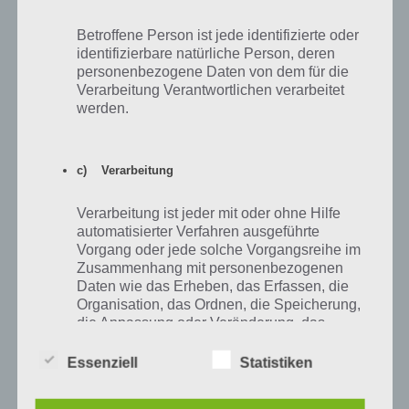
23.1.19
Zur Lösung
Betroffene Person ist jede identifizierte oder
identifizierbare natürliche Person, deren
24.1.19
Zur Lösung
personenbezogene Daten von dem für die
Verarbeitung Verantwortlichen verarbeitet
25.1.19
Zur Lösung
werden.
26.1.19
Zur Lösung
27.1.19
Zur Lösung
c) Verarbeitung
28.1.19
Zur Lösung
Verarbeitung ist jeder mit oder ohne Hilfe
automatisierter Verfahren ausgeführte
29.1.19
Zur Lösung
Vorgang oder jede solche Vorgangsreihe im
Zusammenhang mit personenbezogenen
30.1.19
Zur Lösung
Daten wie das Erheben, das Erfassen, die
Organisation, das Ordnen, die Speicherung,
31.1.19
Zur Lösung
die Anpassung oder Veränderung, das
Auslesen, das Abfragen, die Verwendung,
die Offenlegung durch Übermittlung,
Essenziell
Statistiken
Verbreitung oder eine andere Form der
Bereitstellung, den Abgleich oder die
Lösung für den 1. Januar 2019 als Bild