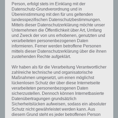
Tägliches Rätsel New York
4 Bilder 1 Wort Lösung
Person, erfolgt stets im Einklang mit der
Datenschutz-Grundverordnung und in
1.1.19
Zur Lösung
Übereinstimmung mit den für uns geltenden
landesspezifischen Datenschutzbestimmungen.
2.1.19
Zur Lösung
Mittels dieser Datenschutzerklärung möchte unser
Unternehmen die Öffentlichkeit über Art, Umfang
3.1.19
Zur Lösung
und Zweck der von uns erhobenen, genutzten und
verarbeiteten personenbezogenen Daten
4.1.19
Zur Lösung
informieren. Ferner werden betroffene Personen
mittels dieser Datenschutzerklärung über die ihnen
5.1.19
Zur Lösung
zustehenden Rechte aufgeklärt.
6.1.19
Zur Lösung
Wir haben als für die Verarbeitung Verantwortlicher
zahlreiche technische und organisatorische
7.1.19
Zur Lösung
Maßnahmen umgesetzt, um einen möglichst
lückenlosen Schutz der über diese Internetseite
8.1.19
Zur Lösung
verarbeiteten personenbezogenen Daten
sicherzustellen. Dennoch können Internetbasierte
9.1.19
Zur Lösung
Datenübertragungen grundsätzlich
Sicherheitslücken aufweisen, sodass ein absoluter
10.1.19
Zur Lösung
Schutz nicht gewährleistet werden kann. Aus
diesem Grund steht es jeder betroffenen Person