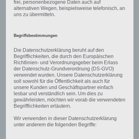
frei, personenbezogene Daten auch auf
alternativen Wegen, beispielsweise telefonisch, an
uns zu übermitteln.
11. Januar 2019 bis 20. Januar 2019
Tägliches Rätsel New York
4 Bilder 1 Wort Lösung
Begriffsbestimmungen
11.1.19
Zur Lösung
Die Datenschutzerklärung beruht auf den
Begrifflichkeiten, die durch den Europäischen
12.1.19
Zur Lösung
Richtlinien- und Verordnungsgeber beim Erlass
der Datenschutz-Grundverordnung (DS-GVO)
13.1.19
Zur Lösung
verwendet wurden. Unsere Datenschutzerklärung
soll sowohl für die Öffentlichkeit als auch für
14.1.19
Zur Lösung
unsere Kunden und Geschäftspartner einfach
lesbar und verständlich sein. Um dies zu
15.1.19
Zur Lösung
gewährleisten, möchten wir vorab die verwendeten
Begrifflichkeiten erläutern.
16.1.19
Zur Lösung
Wir verwenden in dieser Datenschutzerklärung
17.1.19
Zur Lösung
unter anderem die folgenden Begriffe:
18.1.19
Zur Lösung