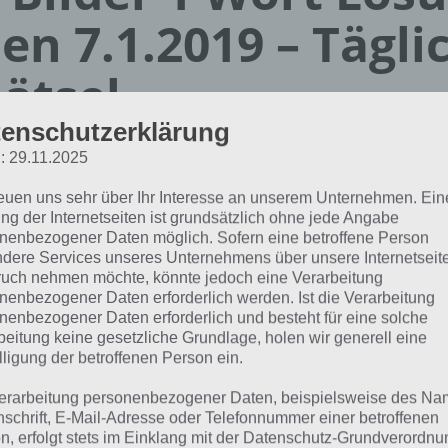
en 7.1.2019 – Tägli
ätsel
enschutzerklärung
Paul Stelzer
: 29.11.2025
21.08.2020
reuen uns sehr über Ihr Interesse an unserem Unternehmen. Ein
App Empfehlung: IQ Test App
ng der Internetseiten ist grundsätzlich ohne jede Angabe
Mit zahlreichen Aufgaben zum Knobeln und Üben
nenbezogener Daten möglich. Sofern eine betroffene Person
JETZT KOSTENLOS HERUNTERLADEN
dere Services unseres Unternehmens über unsere Internetseite
uch nehmen möchte, könnte jedoch eine Verarbeitung
nenbezogener Daten erforderlich werden. Ist die Verarbeitung
nenbezogener Daten erforderlich und besteht für eine solche
 Lösung für das tägliche Rätsel vom 7.1.2019 zu New York
beitung keine gesetzliche Grundlage, holen wir generell eine
der 1 Wort. Wenn du dort aktuell feststeckst, hier die Lösun
lligung der betroffenen Person ein.
erarbeitung personenbezogener Daten, beispielsweise des Na
FALL
nschrift, E-Mail-Adresse oder Telefonnummer einer betroffenen
n, erfolgt stets im Einklang mit der Datenschutz-Grundverordnu