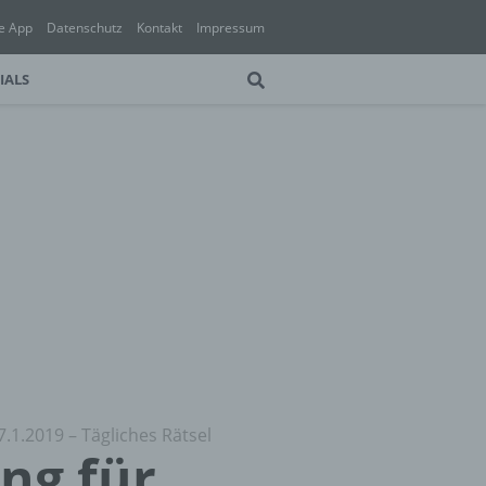
e App
Datenschutz
Kontakt
Impressum
IALS
7.1.2019 – Tägliches Rätsel
ung für