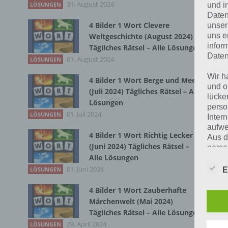
31. August 2024
Zur
LÖSUNGEN
und i
Daten
4 Bilder 1 Wort Clevere
unser
Kur
uns e
Weltgeschichte (August 2024)
infor
Tägliches Rätsel – Alle Lösungen
Fal
Daten
01. August 2024
LÖSUNGEN
Bed
Wir h
zu 
4 Bilder 1 Wort Berge und Meer
und o
(Juli 2024) Tägliches Rätsel – Alle
kur
lücke
Lösungen
perso
01. Juli 2024
LÖSUNGEN
Spr
Inter
aufwe
Abs
4 Bilder 1 Wort Richtig Lecker
Aus d
der
(Juni 2024) Tägliches Rätsel –
perso
Alle Lösungen
telef
Mei
01. Juni 2024
E
LÖSUNGEN
Bau
Ber
4 Bilder 1 Wort Zauberhafte
Begr
von
Märchenwelt (Mai 2024)
Tägliches Rätsel – Alle Lösungen
wel
Die D
29. April 2024
LÖSUNGEN
Europ