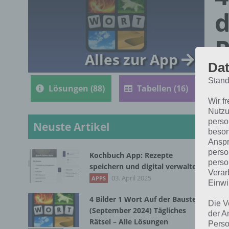
d
R
Alles zur App
Dat
Stand
Lösungen (88)
Tabellen (16)
Wir f
Nutzu
perso
Neuste Artikel
beson
Anspr
perso
Kochbuch App: Rezepte
perso
Die
speichern und digital verwalten
Verar
Bil
03. April 2025
APPS
Einwi
4 Bilder 1 Wort Auf der Baustelle
Die V
(September 2024) Tägliches
der A
Rätsel – Alle Lösungen
Perso