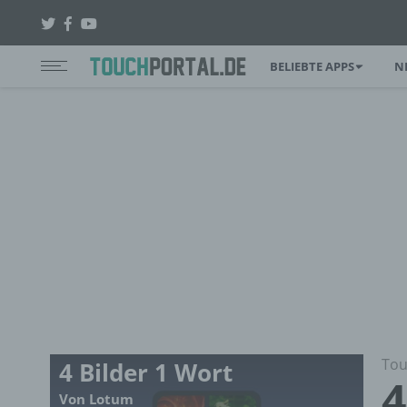
BELIEBTE APPS
N
Tou
4 Bilder 1 Wort
4
Von Lotum