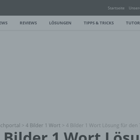
Startseite
Unser
EWS
REVIEWS
LÖSUNGEN
TIPPS & TRICKS
TUTOR
chportal
>
4 Bilder 1 Wort
>
4 Bilder 1 Wort Lösung für den 
 Bilder 1 Wort Lös