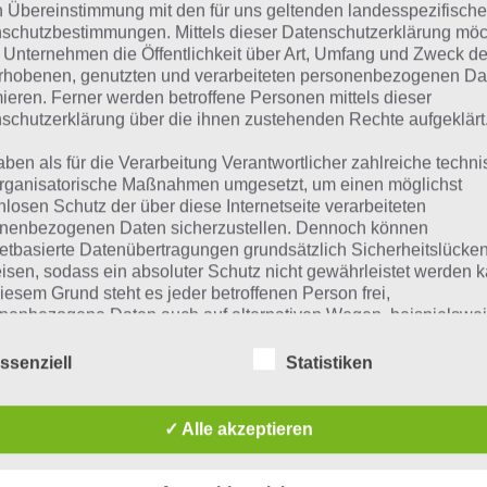
 Übersicht der
4 Bilder 1 Wort Lösungen zu New York im 
n Übereinstimmung mit den für uns geltenden landesspezifisch
schutzbestimmungen. Mittels dieser Datenschutzerklärung mö
 Unternehmen die Öffentlichkeit über Art, Umfang und Zweck de
ze Begriffserklärung zur Lösung Fall
rhobenen, genutzten und verarbeiteten personenbezogenen Da
mieren. Ferner werden betroffene Personen mittels dieser
l ist die Lösung für das tägliche Rätsel am 7.1.2019 in 4 Bi
schutzerklärung über die ihnen zustehenden Rechte aufgeklärt
eutung hat dieses eigentlich und was gibt es dazu zu wiss
aben als für die Verarbeitung Verantwortlicher zahlreiche techn
New York? Zu bestimmten Lösungen präsentieren wir dah
rganisatorische Maßnahmen umgesetzt, um einen möglichst
ze Begriffserklärung!
nlosen Schutz der über diese Internetseite verarbeiteten
nenbezogenen Daten sicherzustellen. Dennoch können
echen wir von Fall, so gibt es mehrere Bedeutungen. Un
netbasierte Datenübertragungen grundsätzlich Sicherheitslücke
isen, sodass ein absoluter Schutz nicht gewährleistet werden k
turz bedeuten, also ein Sturz aus entsprechender Höhe.
iesem Grund steht es jeder betroffenen Person frei,
 Fall nur aus geringer Höhe ist, ist es bei einem Absturz a
nenbezogene Daten auch auf alternativen Wegen, beispielswe
onisch, an uns zu übermitteln.
st immer handelt es sich hierbei um Unfälle, beispielswe
ssenziell
Statistiken
werken oder Gerüsten, wenn sich ein Fallschirm nicht öf
gesteigen oder Bergwandern. Welche Folgen ein solcher F
iffsbestimmungen
 zahlreichen Faktoren ab. Neben der Höhe kommt es auch
✓ Alle akzeptieren
chem Körperteil man zuerst landet, wie weich oder hart die
atenschutzerklärung beruht auf den Begrifflichkeiten, die durch
äischen Richtlinien- und Verordnungsgeber beim Erlass der