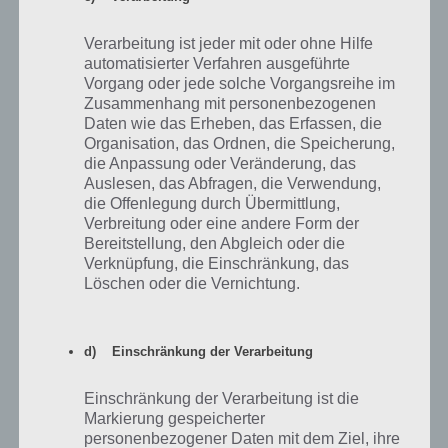
Verarbeitung ist jeder mit oder ohne Hilfe
automatisierter Verfahren ausgeführte
Vorgang oder jede solche Vorgangsreihe im
Zusammenhang mit personenbezogenen
Daten wie das Erheben, das Erfassen, die
Organisation, das Ordnen, die Speicherung,
die Anpassung oder Veränderung, das
Auslesen, das Abfragen, die Verwendung,
die Offenlegung durch Übermittlung,
Verbreitung oder eine andere Form der
Bereitstellung, den Abgleich oder die
Verknüpfung, die Einschränkung, das
Löschen oder die Vernichtung.
100 Floors – Level 87 – Lösung
Oh ein Bär steht vor der Tür von Level 87 – Was ist jetzt tun? Schüttel
d) Einschränkung der Verarbeitung
dein Smartphone bzw. Tablet mal kräftig durch. Nun sollte der Bär
aufgewacht sein. Mit einem Klick auf den Bären bewegt dieser sich
Einschränkung der Verarbeitung ist die
zur Seite und du kommst an den Schalter für den Fahrstuhl. Lass
Markierung gespeicherter
den Bär nun wieder einschlafen und klicke nun auf den Schalter vom
personenbezogener Daten mit dem Ziel, ihre