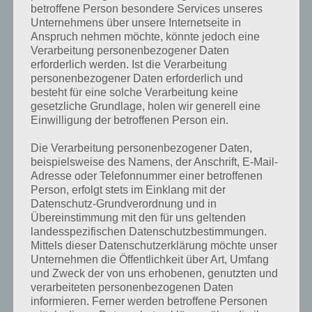
betroffene Person besondere Services unseres
Die Reihenfolge ist nun folgende: Alle Knöpfe gleichzeitig drücken,
Unternehmens über unsere Internetseite in
dann nur den roten Knopf, nun die beiden blauen Knöpfe
Anspruch nehmen möchte, könnte jedoch eine
gleichzeitig drücken und als letztes nochmal alle drei Knöpfe
Verarbeitung personenbezogener Daten
gleichzeitig gedrückt.
erforderlich werden. Ist die Verarbeitung
personenbezogener Daten erforderlich und
Hier Level 84 nochmal als Video, wie gesagt ist es sehr frustriend,
besteht für eine solche Verarbeitung keine
also einfach öfters probieren. Irgendwann klappt auch Level 84. Ich
gesetzliche Grundlage, holen wir generell eine
brauchte mindestens 10 Versuche bis es am nde endlich geklappt
Einwilligung der betroffenen Person ein.
hat.
Die Verarbeitung personenbezogener Daten,
beispielsweise des Namens, der Anschrift, E-Mail-
Adresse oder Telefonnummer einer betroffenen
Person, erfolgt stets im Einklang mit der
Datenschutz-Grundverordnung und in
Übereinstimmung mit den für uns geltenden
landesspezifischen Datenschutzbestimmungen.
Mittels dieser Datenschutzerklärung möchte unser
Unternehmen die Öffentlichkeit über Art, Umfang
und Zweck der von uns erhobenen, genutzten und
verarbeiteten personenbezogenen Daten
informieren. Ferner werden betroffene Personen