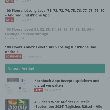
APPS
16. Juni 2012
Erfassung von allgemeinen Daten und Informationen
100 Floors: Lösung Level 71, 72, 73, 74, 75, 76, 77, 78, 79, 80
– Android und iPhone App
Die Internetseite erfasst mit jedem Aufruf der
APPS
16. Juni 2012
Internetseite durch eine betroffene Person oder ein
100 Floors: Level 81, 82, 83, 84, 85, 86, 87, 88, 89, 90 –
automatisiertes System eine Reihe von
Lösung und Walkthrough
allgemeinen Daten und Informationen. Diese
Aktueller Artikel
allgemeinen Daten und Informationen werden in
den Logfiles des Servers gespeichert. Erfasst
100 Floors Annex: Level 1 bis 5 Lösung für iPhone und
werden können die (1) verwendeten Browsertypen
Android
und Versionen, (2) das vom zugreifenden System
LÖSUNGEN
01. August 2012
verwendete Betriebssystem, (3) die Internetseite,
von welcher ein zugreifendes System auf unsere
Neuste Artikel
Internetseite gelangt (sogenannte Referrer), (4) die
Unterwebseiten, welche über ein zugreifendes
System auf unserer Internetseite angesteuert
Kochbuch App: Rezepte speichern und
werden, (5) das Datum und die Uhrzeit eines
digital verwalten
Zugriffs auf die Internetseite, (6) eine Internet-
APPS
03. April 2025
Protokoll-Adresse (IP-Adresse), (7) der Internet-
Service-Provider des zugreifenden Systems und
4 Bilder 1 Wort Auf der Baustelle
(8) sonstige ähnliche Daten und Informationen, die
(September 2024) Tägliches Rätsel – Alle
der Gefahrenabwehr im Falle von Angriffen auf