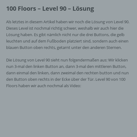
Stelle außer der betroffenen Person, dem
100 Floors – Level 90 – Lösung
Verantwortlichen, dem Auftragsverarbeiter
und den Personen, die unter der
unmittelbaren Verantwortung des
Als letztes in diesem Artikel haben wir noch die Lösung von Level 90.
Verantwortlichen oder des
Dieses Level ist nochmal richtig schwer, weshalb wir auch hier die
Auftragsverarbeiters befugt sind, die
Lösung haben. Es gibt nämlich nicht nur die drei Buttons, die gelb
personenbezogenen Daten zu verarbeiten.
leuchten und auf dem Fußboden platziert sind, sondern auch einen
blauen Button oben rechts, getarnt unter den anderen Sternen.
k) Einwilligung
Die Lösung von Level 90 sieht nun folgendermaßen aus: Wir klicken
nun 3-mal den linken Button an, dann 3-mal den mittleren Button,
dann einmal den linken, dann zweimal den rechten button und nun
Einwilligung ist jede von der betroffenen
Person freiwillig für den bestimmten Fall in
den Button oben rechts in der Ecke über der Tür. Level 90 von 100
informierter Weise und unmissverständlich
Floors haben wir auch nochmal als Video:
abgegebene Willensbekundung in Form
einer Erklärung oder einer sonstigen
eindeutigen bestätigenden Handlung, mit der
die betroffene Person zu verstehen gibt, dass
sie mit der Verarbeitung der sie betreffenden
personenbezogenen Daten einverstanden
ist.