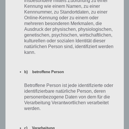
insbesondere mittels Zuordnung zu einer
Kennung wie einem Namen, zu einer
Kennnummer, zu Standortdaten, zu einer
Online-Kennung oder zu einem oder
100 Floors – Level 86 – Lösung
mehreren besonderen Merkmalen, die
Ausdruck der physischen, physiologischen,
Level 86 von 100 Floors ist wieder etwas knifflig. Du musst die Zahlen
genetischen, psychischen, wirtschaftlichen,
von links nach rechts drehen und jedesmal die Uhrzeit einstellen.
kulturellen oder sozialen Identität dieser
Also du drehst die 11. Nun musst du den Zeiger auf die 11 stellen. Als
natürlichen Person sind, identifiziert werden
nächstes die 5 gedreht. Nun den Zeiger auf 5 Uhr stellen. Und so
kann.
weiter. Bei der 12 sollte die Tür dann automatisch aufgehen.
Dabei sei gesagt, dass du die Zahl sofort treffen musst und nicht
b) betroffene Person
nochmal korrigieren. Dies war mein Fehler, weshalb die Tür erst nicht
aufging. Vor allem gleich zu Beginn bei der 11 tritt der Fehler häufig
Betroffene Person ist jede identifizierte oder
auf. Hier die Lösung von Level 86 nochmal als Video:
identifizierbare natürliche Person, deren
personenbezogene Daten von dem für die
Verarbeitung Verantwortlichen verarbeitet
werden.
c) Verarbeitung