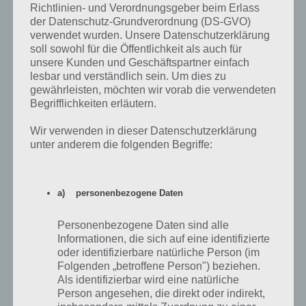
Richtlinien- und Verordnungsgeber beim Erlass
Wenn das Ausmachen der Kerze in Level 85 von 100 Floors also nicht
der Datenschutz-Grundverordnung (DS-GVO)
funktioniert, einfach nochmal ohne Messer probieren. Hier die
verwendet wurden. Unsere Datenschutzerklärung
Lösung nochmal in Videoform:
soll sowohl für die Öffentlichkeit als auch für
unsere Kunden und Geschäftspartner einfach
lesbar und verständlich sein. Um dies zu
gewährleisten, möchten wir vorab die verwendeten
Begrifflichkeiten erläutern.
Wir verwenden in dieser Datenschutzerklärung
unter anderem die folgenden Begriffe:
a) personenbezogene Daten
Personenbezogene Daten sind alle
Informationen, die sich auf eine identifizierte
oder identifizierbare natürliche Person (im
Folgenden „betroffene Person") beziehen.
Als identifizierbar wird eine natürliche
Person angesehen, die direkt oder indirekt,