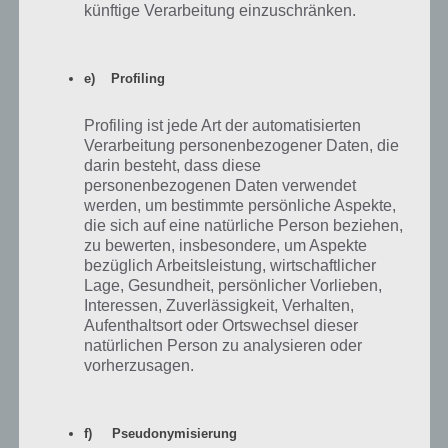
Fahrstuhl. Die Tür von Level 87 öffnet sich. Hier nochmal die Lösung
künftige Verarbeitung einzuschränken.
zu diesem Level als Video:
e) Profiling
Profiling ist jede Art der automatisierten
Verarbeitung personenbezogener Daten, die
darin besteht, dass diese
personenbezogenen Daten verwendet
werden, um bestimmte persönliche Aspekte,
die sich auf eine natürliche Person beziehen,
zu bewerten, insbesondere, um Aspekte
bezüglich Arbeitsleistung, wirtschaftlicher
Lage, Gesundheit, persönlicher Vorlieben,
Interessen, Zuverlässigkeit, Verhalten,
Aufenthaltsort oder Ortswechsel dieser
natürlichen Person zu analysieren oder
vorherzusagen.
f) Pseudonymisierung