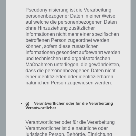
100 Floors – Level 88 – Lösung
Pseudonymisierung ist die Verarbeitung
personenbezogener Daten in einer Weise,
In Level 88 von 100 Floors musst du lediglich die Hüte an die richtige
auf welche die personenbezogenen Daten
ohne Hinzuziehung zusätzlicher
Stelle platzieren, damit die Kugel das Ziel erreicht. Dazu musst du
Informationen nicht mehr einer spezifischen
den Hut oben rechts einmal umdrehen. Den Hut oben links musst
betroffenen Person zugeordnet werden
du nach unten ziehen, damit der Wind von der Klimaanlage die Kugel
können, sofern diese zusätzlichen
nicht aus der Bahn wirft. Den mittleren Hut auf der rechten Seite
Informationen gesondert aufbewahrt werden
musst du nun noch etwas nach links ziehen.
und technischen und organisatorischen
Maßnahmen unterliegen, die gewährleisten,
Die Lösung von Level 88 geht nun so, dass du die Kugel in den Hut
dass die personenbezogenen Daten nicht
oben rechts reinlegst. Hast du alles richtig gemacht, sollte die Kugel
einer identifizierten oder identifizierbaren
das Ziel erreichen und die Tür geht auf. Hier die Lösung nochmal als
natürlichen Person zugewiesen werden.
Video:
g) Verantwortlicher oder für die Verarbeitung
Verantwortlicher
Verantwortlicher oder für die Verarbeitung
Verantwortlicher ist die natürliche oder
juristische Person, Behörde, Einrichtung