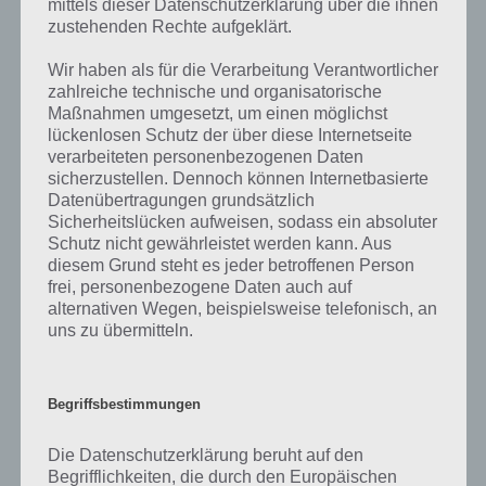
mittels dieser Datenschutzerklärung über die ihnen
zustehenden Rechte aufgeklärt.
Wir haben als für die Verarbeitung Verantwortlicher
zahlreiche technische und organisatorische
Maßnahmen umgesetzt, um einen möglichst
lückenlosen Schutz der über diese Internetseite
verarbeiteten personenbezogenen Daten
sicherzustellen. Dennoch können Internetbasierte
100 Floors – Level 85 – Lösung
Datenübertragungen grundsätzlich
Sicherheitslücken aufweisen, sodass ein absoluter
Schutz nicht gewährleistet werden kann. Aus
Auch die Lösung von Level 85 ist wieder etwas einfacher. Über der
diesem Grund steht es jeder betroffenen Person
Tür siehst du den Code. Du musst nun also erst Kerze 2, dann Kerze
frei, personenbezogene Daten auch auf
1 und dann Kerze 3 anzünden.
alternativen Wegen, beispielsweise telefonisch, an
uns zu übermitteln.
Nun müssen Kerze 3 und 1 wieder ausgelöscht werden. Hier gab es
auf Android Probleme bzw. funktionierte nicht mit dem Wasser. Wer
also 100 Floors spielt, braucht kein Messer zu nehmen, um die
Begriffsbestimmungen
Kerzen wieder auszulöschen. Nun zünden wir Kerze 1 an und
sogleich wieder aus. Abschließend noch Kerze 2 ausgelöscht und die
Die Datenschutzerklärung beruht auf den
Tür von Level 85 öffnet sich
Begrifflichkeiten, die durch den Europäischen