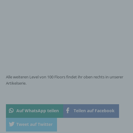
Name und Anschrift des für die Verarbeitung
Verantwortlichen
Verantwortlicher im Sinne der Datenschutz-
Grundverordnung, sonstiger in den Mitgliedstaaten
der Europäischen Union geltenden
Datenschutzgesetze und anderer Bestimmungen
mit datenschutzrechtlichem Charakter ist die:
InnoMobile GmbH
Alle weiteren Level von 100 Floors findet ihr oben rechts in unserer
Schlehenweg 20
Artikelserie.
18069 Lambrechtshagen
DE
Auf WhatsApp teilen
Teilen auf Facebook
Cookies / SessionStorage / LocalStorage
Tweet auf Twitter