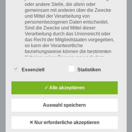
oder andere Stelle, die allein oder
gemeinsam mit anderen über die Zwecke
und Mittel der Verarbeitung von
personenbezogenen Daten entscheidet.
Sind die Zwecke und Mittel dieser
Verarbeitung durch das Unionsrecht oder
das Recht der Mitgliedstaaten vorgegeben,
so kann der Verantwortliche
beziehungsweise können die bestimmten
Kriterien seiner Benennung nach dem
Unionsrecht oder dem Recht der
Mitgliedstaaten vorgesehen werden.
Essenziell
Statistiken
100 Floors – Level 89 – Lösung
✓ Alle akzeptieren
h) Auftragsverarbeiter
Ein interessantes Level-Design erwartet uns auch in Level 89. Du
musst die Buttons auf der Tür in der richtigen Reihenfolge anklicken.
Auftragsverarbeiter ist eine natürliche oder
Auswahl speichern
Wir beginnen beim Pfeil, also bei “Se” oben in der Mitte. Nun klicken
juristische Person, Behörde, Einrichtung
oder andere Stelle, die personenbezogene
wir die weiteren Buttons in folgender Reihenfolge an: “Si” – “Ni” – “Fi”
Daten im Auftrag des Verantwortlichen
– “Fo”
✕ Nur erforderliche akzeptieren
verarbeitet.