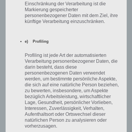
Einschränkung der Verarbeitung ist die
Markierung gespeicherter
personenbezogener Daten mit dem Ziel, ihre
künftige Verarbeitung einzuschränken.
100 Floors – Level 8 – Lösung
100 Floors hat auch immer etwas mit logischem Denken zu tun. So
e) Profiling
auch in Level 8. Was isst oder besser gesagt frisst ein Affe? Richtig
eine Banane. Suche im Obsthaufen auf der rechten Seite nach der
Profiling ist jede Art der automatisierten
Banane. Nachdem du diese gefunden hast, kannst du diese
Verarbeitung personenbezogener Daten, die
antippen. Damit landet diese im Inventar. Gib dem Affen nun die
darin besteht, dass diese
Banane und die Tür öffnet sich.
personenbezogenen Daten verwendet
werden, um bestimmte persönliche Aspekte,
die sich auf eine natürliche Person beziehen,
zu bewerten, insbesondere, um Aspekte
bezüglich Arbeitsleistung, wirtschaftlicher
Lage, Gesundheit, persönlicher Vorlieben,
Interessen, Zuverlässigkeit, Verhalten,
Aufenthaltsort oder Ortswechsel dieser
natürlichen Person zu analysieren oder
vorherzusagen.