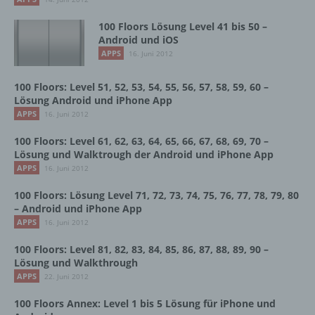
Zeichenfolge, durch welche Internetseiten und
Server dem konkreten Internetbrowser zugeordnet
100 Floors Lösung Level 41 bis 50 –
werden können, in dem das Cookie gespeichert
Android und iOS
wurde. Dies ermöglicht es den besuchten
APPS
16. Juni 2012
Internetseiten und Servern, den individuellen
Browser der betroffenen Person von anderen
100 Floors: Level 51, 52, 53, 54, 55, 56, 57, 58, 59, 60 –
Internetbrowsern, die andere Cookies enthalten,
Lösung Android und iPhone App
zu unterscheiden. Ein bestimmter Internetbrowser
APPS
16. Juni 2012
kann über die eindeutige Cookie-ID wiedererkannt
und identifiziert werden.
100 Floors: Level 61, 62, 63, 64, 65, 66, 67, 68, 69, 70 –
Lösung und Walktrough der Android und iPhone App
Durch den Einsatz von Cookies kann den Nutzern
APPS
16. Juni 2012
dieser Internetseite nutzerfreundlichere Services
bereitstellen, die ohne die Cookie-Setzung nicht
100 Floors: Lösung Level 71, 72, 73, 74, 75, 76, 77, 78, 79, 80
möglich wären.
– Android und iPhone App
APPS
16. Juni 2012
Mittels eines Cookies können die Informationen
und Angebote auf unserer Internetseite im Sinne
100 Floors: Level 81, 82, 83, 84, 85, 86, 87, 88, 89, 90 –
des Benutzers optimiert werden. Cookies
Lösung und Walkthrough
ermöglichen uns, wie bereits erwähnt, die
APPS
22. Juni 2012
Benutzer unserer Internetseite wiederzuerkennen.
Zweck dieser Wiedererkennung ist es, den
100 Floors Annex: Level 1 bis 5 Lösung für iPhone und
Nutzern die Verwendung unserer Internetseite zu