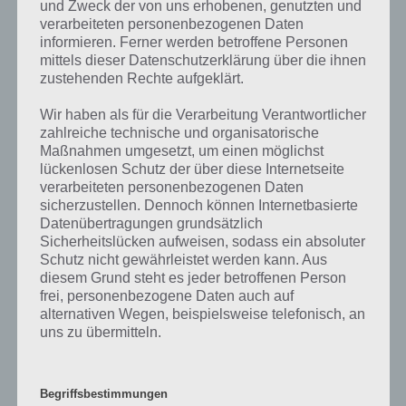
und Zweck der von uns erhobenen, genutzten und
verarbeiteten personenbezogenen Daten
informieren. Ferner werden betroffene Personen
100 Floors – Level 5 – Lösung
mittels dieser Datenschutzerklärung über die ihnen
zustehenden Rechte aufgeklärt.
Da steht eine Leiter vor dem Fahrstuhl. Was kann man also tun,
damit man Level 5 passieren kann? Richtig, die Leiter muss weg. Die
Wir haben als für die Verarbeitung Verantwortlicher
Frage ist natürlich nur wie. Indem man das Smartphone bzw. Tablet
zahlreiche technische und organisatorische
nach vorne neigt, fällt die Leiter nach vorne um und das Level ist frei
Maßnahmen umgesetzt, um einen möglichst
und ihr könnt ins nächste Level vorrücken.
lückenlosen Schutz der über diese Internetseite
verarbeiteten personenbezogenen Daten
sicherzustellen. Dennoch können Internetbasierte
Datenübertragungen grundsätzlich
Sicherheitslücken aufweisen, sodass ein absoluter
Schutz nicht gewährleistet werden kann. Aus
diesem Grund steht es jeder betroffenen Person
frei, personenbezogene Daten auch auf
alternativen Wegen, beispielsweise telefonisch, an
uns zu übermitteln.
Begriffsbestimmungen