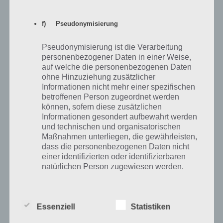
f) Pseudonymisierung
Pseudonymisierung ist die Verarbeitung
personenbezogener Daten in einer Weise,
auf welche die personenbezogenen Daten
ohne Hinzuziehung zusätzlicher
Informationen nicht mehr einer spezifischen
betroffenen Person zugeordnet werden
können, sofern diese zusätzlichen
100 Floors – Level 9 – Lösung
Informationen gesondert aufbewahrt werden
und technischen und organisatorischen
Maßnahmen unterliegen, die gewährleisten,
Ebenfalls ein einfaches Level ist Level 9 von 100 Floors. Am Rahmen
dass die personenbezogenen Daten nicht
der Tür befinden sich Schrauben, wobei diese unterschiedliche
einer identifizierten oder identifizierbaren
Ränder und Farben haben. Im gleichen Design musst du auch die
natürlichen Person zugewiesen werden.
Kreise auf der Tür einstellen. Also oben links Schraube und Rand
schwarz, oben rechts Schraube und Rand weiß, unten links der Rand
Schwarz und die Schreibe weiß und unten rechts der Rand weiß und
g) Verantwortlicher oder für die Verarbeitung
die Schraube schwarz. Die Tür öffnet sich nun automatisch.
Essenziell
Statistiken
Verantwortlicher