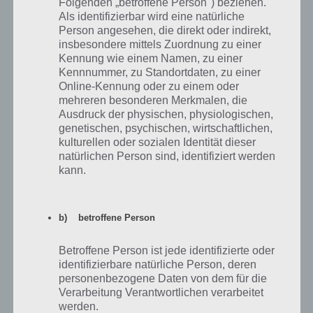
Folgenden „betroffene Person") beziehen.
Als identifizierbar wird eine natürliche
Person angesehen, die direkt oder indirekt,
insbesondere mittels Zuordnung zu einer
Kennung wie einem Namen, zu einer
Kennnummer, zu Standortdaten, zu einer
Online-Kennung oder zu einem oder
mehreren besonderen Merkmalen, die
Ausdruck der physischen, physiologischen,
genetischen, psychischen, wirtschaftlichen,
kulturellen oder sozialen Identität dieser
natürlichen Person sind, identifiziert werden
kann.
b) betroffene Person
Betroffene Person ist jede identifizierte oder
identifizierbare natürliche Person, deren
100 Floors – Level 7 – Lösung
personenbezogene Daten von dem für die
Verarbeitung Verantwortlichen verarbeitet
Um ein simples Level handelt es sich auch bei Level 7 von 100 Floors.
werden.