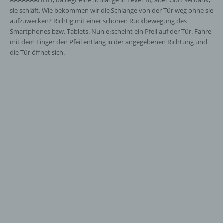
AAAAAAAHHH, da liegt eine Schlange in Level 10, aber Gott sei dank,
oder andere Stelle, die personenbezogene
sie schläft. Wie bekommen wir die Schlange von der Tür weg ohne sie
Daten im Auftrag des Verantwortlichen
aufzuwecken? Richtig mit einer schönen Rückbewegung des
verarbeitet.
Smartphones bzw. Tablets. Nun erscheint ein Pfeil auf der Tür. Fahre
mit dem Finger den Pfeil entlang in der angegebenen Richtung und
die Tür öffnet sich.
i) Empfänger
Empfänger ist eine natürliche oder juristische
Person, Behörde, Einrichtung oder andere
Stelle, der personenbezogene Daten
offengelegt werden, unabhängig davon, ob
es sich bei ihr um einen Dritten handelt oder
nicht. Behörden, die im Rahmen eines
bestimmten Untersuchungsauftrags nach
dem Unionsrecht oder dem Recht der
Mitgliedstaaten möglicherweise
personenbezogene Daten erhalten, gelten
jedoch nicht als Empfänger.
j) Dritter