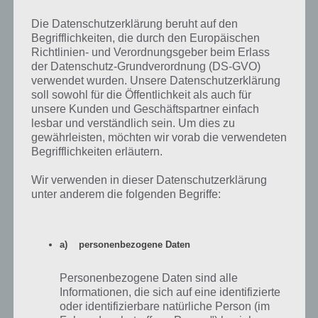
Die Datenschutzerklärung beruht auf den
Begrifflichkeiten, die durch den Europäischen
Richtlinien- und Verordnungsgeber beim Erlass
der Datenschutz-Grundverordnung (DS-GVO)
verwendet wurden. Unsere Datenschutzerklärung
soll sowohl für die Öffentlichkeit als auch für
unsere Kunden und Geschäftspartner einfach
lesbar und verständlich sein. Um dies zu
gewährleisten, möchten wir vorab die verwendeten
100 Floors – Level 6 – Lösung
Begrifflichkeiten erläutern.
In Level 6 kann man verschiedene Buttons anklicken, die dann
Wir verwenden in dieser Datenschutzerklärung
leuchten. Doch selbst wenn man die drei aktiviert hat, öffnet sich die
unter anderem die folgenden Begriffe:
Tür nicht. Der Grund ist einfach: Hinter der rechten Pflanze hat sich
noch einer versteckt. Schiebe die Pflanze also nach rechts zur Seite.
Falls sich dieser nicht aktivieren lassen sollte, dann müsst ihr die
a) personenbezogene Daten
Pflanze noch weiter nach rechts verschieben. Wenn die Pfalnze weit
genug rechts ist, dann lässt sich auch der Button aktivieren und die
Tür öffnet sich.
Personenbezogene Daten sind alle
Informationen, die sich auf eine identifizierte
oder identifizierbare natürliche Person (im