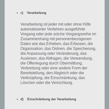
von oben links nach unten durch. Hast du alle Tasten richtig
angeklickt, sollte sich die Tür von Level 58 öffnen.
c) Verarbeitung
Falls du trotzdem nicht weiterkommen solltest, haben wir die
Lösung zu Level 58 von 100 Floors auch nochmal in Videoform für
Verarbeitung ist jeder mit oder ohne Hilfe
dich:
automatisierter Verfahren ausgeführte
Vorgang oder jede solche Vorgangsreihe im
Zusammenhang mit personenbezogenen
Daten wie das Erheben, das Erfassen, die
Organisation, das Ordnen, die Speicherung,
die Anpassung oder Veränderung, das
Auslesen, das Abfragen, die Verwendung,
die Offenlegung durch Übermittlung,
Verbreitung oder eine andere Form der
Bereitstellung, den Abgleich oder die
Verknüpfung, die Einschränkung, das
Löschen oder die Vernichtung.
d) Einschränkung der Verarbeitung
100 Floors: Level 59 – Lösung und