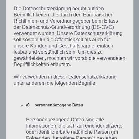
Diagonalen dazu gehören.
Die Datenschutzerklärung beruht auf den
Begrifflichkeiten, die durch den Europäischen
Wenn du die Zahlen richtig eingetragen hast, sollte sich die Tür von
Richtlinien- und Verordnungsgeber beim Erlass
Level 56 öffnen. Trotzdem haben wir hier die Lösung von Level 56
der Datenschutz-Grundverordnung (DS-GVO)
von 100 Floors nochmals als Video für euch:
verwendet wurden. Unsere Datenschutzerklärung
soll sowohl für die Öffentlichkeit als auch für
unsere Kunden und Geschäftspartner einfach
lesbar und verständlich sein. Um dies zu
gewährleisten, möchten wir vorab die verwendeten
Begrifflichkeiten erläutern.
Wir verwenden in dieser Datenschutzerklärung
unter anderem die folgenden Begriffe:
a) personenbezogene Daten
Personenbezogene Daten sind alle
Informationen, die sich auf eine identifizierte
oder identifizierbare natürliche Person (im
100 Floors: Level 57 – Lösung und
Folgenden „betroffene Person") beziehen.