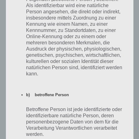
Walktrough
Als identifizierbar wird eine natürliche
Person angesehen, die direkt oder indirekt,
insbesondere mittels Zuordnung zu einer
Auch Level 57 von 100 Floors sollte nicht allzu schwer sein, weshalb
Kennung wie einem Namen, zu einer
wir auch hier die Lösung von Level 57 nur in Textform für euch
Kennnummer, zu Standortdaten, zu einer
haben. Drücke einfach auf den roten Knopf, sodass der Kran nach
Online-Kennung oder zu einem oder
rechts fährt. Wenn du auf höhe der Kugel bist, stoppe und ziehe den
mehreren besonderen Merkmalen, die
Enterhaken nach unten an die Kugel. Nun betätigst du wieder den
Ausdruck der physischen, physiologischen,
roten Button und fährst bis zur Tür.
genetischen, psychischen, wirtschaftlichen,
kulturellen oder sozialen Identität dieser
Nun tippst du, um Level 57 abzuschließen, auf die Kugel mehrmals
natürlichen Person sind, identifiziert werden
bis die Tür zu Bruch geht. Nun kannst du Level 54 verlassen.
kann.
100 Floors: Level 58 – Lösung und
b) betroffene Person
Walktrough
Betroffene Person ist jede identifizierte oder
Etwas schwieriger, aber nur auf den ersten Blick, ist Level 58 von 100
identifizierbare natürliche Person, deren
Floors. Hier muss man die weißen Klaviertasten in der richtigen
personenbezogene Daten von dem für die
Reihenfolge drücken. Dabei ist Taste links die niedrigste Frequenz
Verarbeitung Verantwortlichen verarbeitet
(niedrigste Zahl) und rechts die höchste. Nun arbeitest du das ganze
werden.