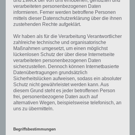
und Zweck der von uns erhobenen, genutzten und
verarbeiteten personenbezogenen Daten
informieren. Ferner werden betroffene Personen
mittels dieser Datenschutzerklärung über die ihnen
zustehenden Rechte aufgeklärt.
Wir haben als für die Verarbeitung Verantwortlicher
zahlreiche technische und organisatorische
Maßnahmen umgesetzt, um einen möglichst
lückenlosen Schutz der über diese Internetseite
verarbeiteten personenbezogenen Daten
sicherzustellen. Dennoch können Internetbasierte
Datenübertragungen grundsätzlich
Sicherheitslücken aufweisen, sodass ein absoluter
100 Floors: Level 56 – Lösung und
Schutz nicht gewährleistet werden kann. Aus
diesem Grund steht es jeder betroffenen Person
Walktrough
frei, personenbezogene Daten auch auf
alternativen Wegen, beispielsweise telefonisch, an
Ist dir Minesweeper ein Begriff? Das Spiel gab und gibt es auf
uns zu übermitteln.
eigentlich fast allen Windows Rechnern im Spiele Ordner. Die Zahlen
geben dort an, wieviele Bomben in der Umgebung liegen. Wir haben
nun die Aufgabe einzutragen, wieviele Bomben in der Umgebung
Begriffsbestimmungen
liegen. Denke daran, dass auch oben rechts bzw. alle anderen