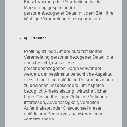
Einschränkung der Verarbeitung ist die
Walktrough
Markierung gespeicherter
personenbezogener Daten mit dem Ziel, ihre
Um ein sehr interessantes Level bei 100 Floors handelt es sich bei
künftige Verarbeitung einzuschränken.
Level 59. Als erstes musst du den Stein aufnehmen und damit das
Glas oben links zerschlagen, wodurch nun das Sonnenlicht in den
Raum scheint. Nun musst du den Spiegel auf das Holz leiten, damit
e) Profiling
sich dieser entzündet. Du musst etwas warten.
Profiling ist jede Art der automatisierten
Zum Schluss nimmst du noch das einzelne Holz ganz rechts auf. Die
Verarbeitung personenbezogener Daten, die
Lösung zu Level 59 lautet nun, dass du mit dem entzündeten Holz
darin besteht, dass diese
den Hebel vom Eis befreist und damit die Tür öffnen kannst.
personenbezogenen Daten verwendet
werden, um bestimmte persönliche Aspekte,
die sich auf eine natürliche Person beziehen,
100 Floors: Level 60 – Lösung und
zu bewerten, insbesondere, um Aspekte
Walktrough
bezüglich Arbeitsleistung, wirtschaftlicher
Lage, Gesundheit, persönlicher Vorlieben,
Interessen, Zuverlässigkeit, Verhalten,
Level 60 von 100 Floors ist ziemlich trickreich. Als erstes müssen die
Aufenthaltsort oder Ortswechsel dieser
Fackeln an der Wand entzündet werden. Dafür hast das brennende
natürlichen Person zu analysieren oder
Holz im Inventar. Wähle dieses aus und entzünde damit die Fackeln.
vorherzusagen.
Dadurch sollten sich die Augen öffnen.