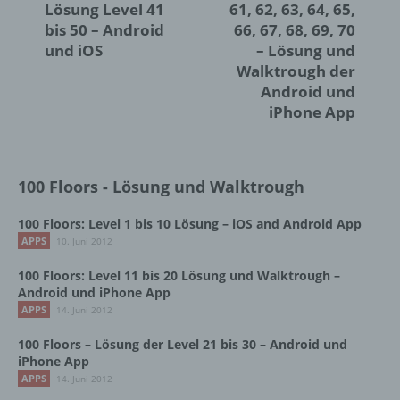
Lösung Level 41
61, 62, 63, 64, 65,
Dritter ist eine natürliche oder juristische
bis 50 – Android
66, 67, 68, 69, 70
Person, Behörde, Einrichtung oder andere
und iOS
– Lösung und
Stelle außer der betroffenen Person, dem
Walktrough der
Verantwortlichen, dem Auftragsverarbeiter
und den Personen, die unter der
Android und
unmittelbaren Verantwortung des
iPhone App
Verantwortlichen oder des
Auftragsverarbeiters befugt sind, die
personenbezogenen Daten zu verarbeiten.
100 Floors - Lösung und Walktrough
k) Einwilligung
100 Floors: Level 1 bis 10 Lösung – iOS and Android App
APPS
10. Juni 2012
Einwilligung ist jede von der betroffenen
100 Floors: Level 11 bis 20 Lösung und Walktrough –
Person freiwillig für den bestimmten Fall in
Android und iPhone App
informierter Weise und unmissverständlich
APPS
14. Juni 2012
abgegebene Willensbekundung in Form
einer Erklärung oder einer sonstigen
100 Floors – Lösung der Level 21 bis 30 – Android und
eindeutigen bestätigenden Handlung, mit der
iPhone App
die betroffene Person zu verstehen gibt, dass
APPS
14. Juni 2012
sie mit der Verarbeitung der sie betreffenden