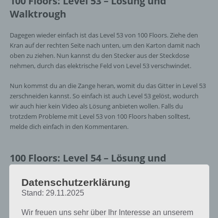
100 Floors: Level 53 – Lösung und
Walktrough
Dagegen wieder einfach ist das Level 53 von 100 Floors. Ziehe den
Kran auf der rechten Seite nach unten, um den Karton damit nach
oben zu ziehen. Nun kannst du den Stecker aus der Steckdose
nehmen, durch das elektrische Feld von Level 53 verschwindet.
Nun kommst du an die Zange heran, womit du das Gitter in Level 53
zerschneiden kannst. So einfach ist auch Level 53 gelöst, wodurch
wir auch hier kein Video als Lösung anbieten wollen. Falls du
trotzdem Probleme mit Level 53 von 100 Floors haben solltest,
melde dich einfach in den Kommentaren.
100 Floors: Level 54 – Lösung und
Walktrough
Datenschutzerklärung
Erneut einen Code muss man in Level 54 von 100 Floors eingeben.
Stand: 29.11.2025
Dazu findet man an der Wand die Hinweise, die man zur Eingabe des
Wir freuen uns sehr über Ihr Interesse an unserem
Codes benötigt.