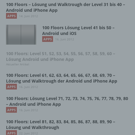
personenbezogenen Daten einverstanden
100 Floors – Lösung und Walktrough der Level 31 bis 40 –
ist.
Android und iPhone App
APPS
14. Juni 2012
100 Floors Lösung Level 41 bis 50 –
Name und Anschrift des für die Verarbeitung
Android und iOS
Verantwortlichen
APPS
16. Juni 2012
Verantwortlicher im Sinne der Datenschutz-
100 Floors: Level 51, 52, 53, 54, 55, 56, 57, 58, 59, 60 –
Grundverordnung, sonstiger in den Mitgliedstaaten
Lösung Android und iPhone App
der Europäischen Union geltenden
Aktueller Artikel
Datenschutzgesetze und anderer Bestimmungen
mit datenschutzrechtlichem Charakter ist die:
100 Floors: Level 61, 62, 63, 64, 65, 66, 67, 68, 69, 70 –
Lösung und Walktrough der Android und iPhone App
InnoMobile GmbH
APPS
16. Juni 2012
Schlehenweg 20
100 Floors: Lösung Level 71, 72, 73, 74, 75, 76, 77, 78, 79, 80
– Android und iPhone App
18069 Lambrechtshagen
APPS
16. Juni 2012
DE
100 Floors: Level 81, 82, 83, 84, 85, 86, 87, 88, 89, 90 –
Lösung und Walkthrough
APPS
22. Juni 2012