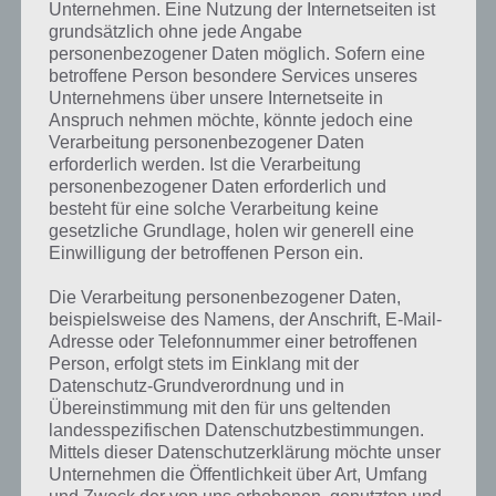
Unternehmen. Eine Nutzung der Internetseiten ist
grundsätzlich ohne jede Angabe
Der Code von Level 54 lautet 03150405. Wer sich jetzt fragt, wie man
personenbezogener Daten möglich. Sofern eine
auf diese Lösung von Level 54 kommen soll, dem sei folgendes
betroffene Person besondere Services unseres
gesagt. Unten rechts siehst du A=01 ist eine Chiffre und das Level
Unternehmens über unsere Internetseite in
fragt dich nach der Lösung von dem “C-O-D-E”. Dabei entspricht
Anspruch nehmen möchte, könnte jedoch eine
C=03, O=15, D=04 und E=05.
Verarbeitung personenbezogener Daten
erforderlich werden. Ist die Verarbeitung
personenbezogener Daten erforderlich und
100 Floors: Level 55 – Lösung und
besteht für eine solche Verarbeitung keine
Walktrough
gesetzliche Grundlage, holen wir generell eine
Einwilligung der betroffenen Person ein.
Herausfordern ist vor allem Level 55, vor allem wenn man nicht
Die Verarbeitung personenbezogener Daten,
bemerkt, dass man hier die Bewegungssteuerung des Smartphones
beispielsweise des Namens, der Anschrift, E-Mail-
bzw. Tablets nutzen muss. Es gilt das Tablet zu neigen, damit die
Adresse oder Telefonnummer einer betroffenen
andere Hälfte der Tetris Elemente sichtbar werden. Diese müssen
Person, erfolgt stets im Einklang mit der
nun so gesetzt werden, sodass das Bild perfekt passt. Das ist die
Datenschutz-Grundverordnung und in
Lösung von Level 55. Da dieses so schwer erklärbar ist, haben wir
Übereinstimmung mit den für uns geltenden
natürlich noch ein Video zur Lösung von Level 55 für 100 Floors für
landesspezifischen Datenschutzbestimmungen.
euch:
Mittels dieser Datenschutzerklärung möchte unser
Unternehmen die Öffentlichkeit über Art, Umfang