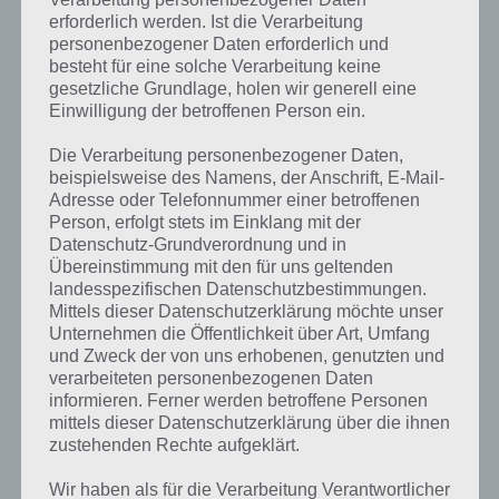
Radoll Blaster 2 lösen. Die Lösungen und Walkthrough Videos zu den
erforderlich werden. Ist die Verarbeitung
einzelnen Levels wird es schon bald hier geben.
personenbezogener Daten erforderlich und
besteht für eine solche Verarbeitung keine
gesetzliche Grundlage, holen wir generell eine
Hier vorarb schonmal das Tutorial zu Ragdoll Blaster 2:
Einwilligung der betroffenen Person ein.
Die Verarbeitung personenbezogener Daten,
beispielsweise des Namens, der Anschrift, E-Mail-
Adresse oder Telefonnummer einer betroffenen
Person, erfolgt stets im Einklang mit der
Datenschutz-Grundverordnung und in
Übereinstimmung mit den für uns geltenden
landesspezifischen Datenschutzbestimmungen.
Mittels dieser Datenschutzerklärung möchte unser
Unternehmen die Öffentlichkeit über Art, Umfang
und Zweck der von uns erhobenen, genutzten und
verarbeiteten personenbezogenen Daten
informieren. Ferner werden betroffene Personen
mittels dieser Datenschutzerklärung über die ihnen
zustehenden Rechte aufgeklärt.
Wir haben als für die Verarbeitung Verantwortlicher