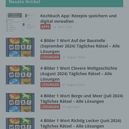
Neuste Artikel
mehreren besonderen Merkmalen, die
Ausdruck der physischen, physiologischen,
genetischen, psychischen, wirtschaftlichen,
Kochbuch App: Rezepte speichern und
kulturellen oder sozialen Identität dieser
digital verwalten
natürlichen Person sind, identifiziert werden
APPS
03. April 2025
kann.
4 Bilder 1 Wort Auf der Baustelle
(September 2024) Tägliches Rätsel – Alle
b) betroffene Person
Lösungen
LÖSUNGEN
31. August 2024
Betroffene Person ist jede identifizierte oder
4 Bilder 1 Wort Clevere Weltgeschichte
identifizierbare natürliche Person, deren
(August 2024) Tägliches Rätsel – Alle
personenbezogene Daten von dem für die
Lösungen
Verarbeitung Verantwortlichen verarbeitet
LÖSUNGEN
01. August 2024
werden.
4 Bilder 1 Wort Berge und Meer (Juli 2024)
Tägliches Rätsel – Alle Lösungen
LÖSUNGEN
c) Verarbeitung
01. Juli 2024
4 Bilder 1 Wort Richtig Lecker (Juni 2024)
Verarbeitung ist jeder mit oder ohne Hilfe
Tägliches Rätsel – Alle Lösungen
automatisierter Verfahren ausgeführte