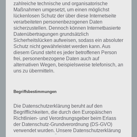
zahlreiche technische und organisatorische
Maßnahmen umgesetzt, um einen möglichst
lückenlosen Schutz der über diese Internetseite
verarbeiteten personenbezogenen Daten
sicherzustellen. Dennoch können Internetbasierte
Datenübertragungen grundsätzlich
Auf WhatsApp teilen
Teilen auf Facebook
Sicherheitslücken aufweisen, sodass ein absoluter
Schutz nicht gewährleistet werden kann. Aus
Tweet auf Twitter
diesem Grund steht es jeder betroffenen Person
frei, personenbezogene Daten auch auf
alternativen Wegen, beispielsweise telefonisch, an
uns zu übermitteln.
Mehr Artikel hier auf Touchportal
Begriffsbestimmungen
Die Datenschutzerklärung beruht auf den
Begrifflichkeiten, die durch den Europäischen
Richtlinien- und Verordnungsgeber beim Erlass
der Datenschutz-Grundverordnung (DS-GVO)
verwendet wurden. Unsere Datenschutzerklärung
soll sowohl für die Öffentlichkeit als auch für