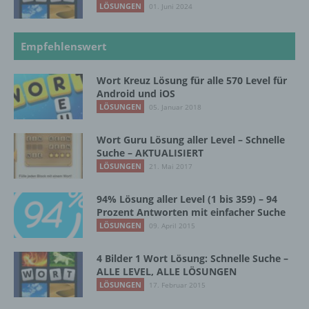
LÖSUNGEN
Vorgang oder jede solche Vorgangsreihe im
01. Juni 2024
Zusammenhang mit personenbezogenen
Daten wie das Erheben, das Erfassen, die
Empfehlenswert
Organisation, das Ordnen, die Speicherung,
die Anpassung oder Veränderung, das
Auslesen, das Abfragen, die Verwendung,
Wort Kreuz Lösung für alle 570 Level für
die Offenlegung durch Übermittlung,
Android und iOS
Verbreitung oder eine andere Form der
LÖSUNGEN
05. Januar 2018
Bereitstellung, den Abgleich oder die
Verknüpfung, die Einschränkung, das
Wort Guru Lösung aller Level – Schnelle
Löschen oder die Vernichtung.
Suche – AKTUALISIERT
LÖSUNGEN
21. Mai 2017
d) Einschränkung der Verarbeitung
94% Lösung aller Level (1 bis 359) – 94
Prozent Antworten mit einfacher Suche
Einschränkung der Verarbeitung ist die
LÖSUNGEN
09. April 2015
Markierung gespeicherter
personenbezogener Daten mit dem Ziel, ihre
4 Bilder 1 Wort Lösung: Schnelle Suche –
künftige Verarbeitung einzuschränken.
ALLE LEVEL, ALLE LÖSUNGEN
LÖSUNGEN
17. Februar 2015