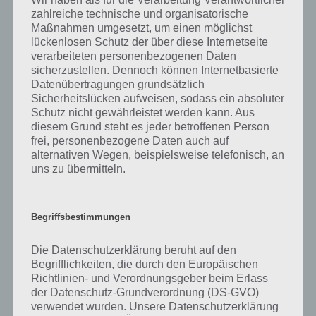
Damit klicken wir erneut den Herd an und es entsteht Wasserdampf.
zahlreiche technische und organisatorische
Auf dem Spiegel sehen wir nun den Code: 4719. Schon ist auch Level
Maßnahmen umgesetzt, um einen möglichst
92 gelöst.
lückenlosen Schutz der über diese Internetseite
verarbeiteten personenbezogenen Daten
sicherzustellen. Dennoch können Internetbasierte
100 Doors of Revenge Level 93 Lösung
Datenübertragungen grundsätzlich
Sicherheitslücken aufweisen, sodass ein absoluter
Schutz nicht gewährleistet werden kann. Aus
Den Hinweis zur Lösung zu Level 93 von 100 Doors of Revenge sehen
diesem Grund steht es jeder betroffenen Person
wir auf der rechten Seite. Dort ist als Hinwes rot-gün-blau zu sehen
frei, personenbezogene Daten auch auf
(man muss die rote Kugel nur kurz zur Seite ziehen. Nun muss man
alternativen Wegen, beispielsweise telefonisch, an
die Kugeln wie folgt einsammeln:
uns zu übermitteln.
Wir gehen auf eine rote Kugel (nun immer den Finger gedrückt
halten) und ziehen über eine grüne und dann über eine blaue. Nun
Begriffsbestimmungen
wieder über eine rote, grüne, blaue und nochmal wiederholen. Nun
legen wir zur Lösung diese Kugeln links neben der Tür ab. Das war
die Lösung zu Level 93.
Die Datenschutzerklärung beruht auf den
Begrifflichkeiten, die durch den Europäischen
Richtlinien- und Verordnungsgeber beim Erlass
der Datenschutz-Grundverordnung (DS-GVO)
100 Doors of Revenge Level 94 Lösung
verwendet wurden. Unsere Datenschutzerklärung