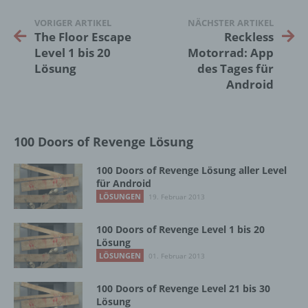
Empfänger ist eine natürliche oder juristische
VORIGER ARTIKEL
NÄCHSTER ARTIKEL
The Floor Escape
Reckless
Person, Behörde, Einrichtung oder andere
Stelle, der personenbezogene Daten
Level 1 bis 20
Motorrad: App
offengelegt werden, unabhängig davon, ob
Lösung
des Tages für
es sich bei ihr um einen Dritten handelt oder
Android
nicht. Behörden, die im Rahmen eines
bestimmten Untersuchungsauftrags nach
dem Unionsrecht oder dem Recht der
Mitgliedstaaten möglicherweise
100 Doors of Revenge Lösung
personenbezogene Daten erhalten, gelten
jedoch nicht als Empfänger.
100 Doors of Revenge Lösung aller Level
für Android
LÖSUNGEN
19. Februar 2013
j) Dritter
100 Doors of Revenge Level 1 bis 20
Dritter ist eine natürliche oder juristische
Lösung
Person, Behörde, Einrichtung oder andere
LÖSUNGEN
01. Februar 2013
Stelle außer der betroffenen Person, dem
Verantwortlichen, dem Auftragsverarbeiter
100 Doors of Revenge Level 21 bis 30
und den Personen, die unter der
Lösung
unmittelbaren Verantwortung des