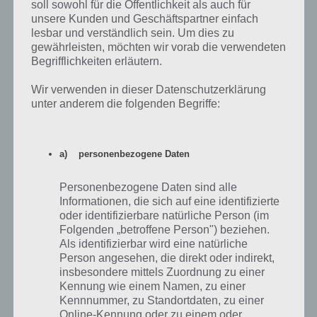
soll sowohl für die Öffentlichkeit als auch für
Auch Level 94 von 100 Doors of Revenge ist nicht allzu schwer.
unsere Kunden und Geschäftspartner einfach
Rechts neben der Tür findet man den Hinweis, dass man die Seiten
lesbar und verständlich sein. Um dies zu
pro Objekt zählen muss. Das Haus hat 6 Flächen. Nun kommt ein
gewährleisten, möchten wir vorab die verwendeten
Bild mit zwei Pyramiden. Jede Pyramide hat 5 Flächen. Also zweimal
Begrifflichkeiten erläutern.
die 5. Und die Kugel hat keine Fläche als 0.
Wir verwenden in dieser Datenschutzerklärung
Die Lösung lautet also 6550, das man in Level 94 von 100 Doors of
unter anderem die folgenden Begriffe:
Revenge eintragen muss.
a) personenbezogene Daten
100 Doors of Revenge Level 95 Lösung
Personenbezogene Daten sind alle
Einfach ist auch Level 95. Hier muss man zur Lösung von 100 Doors
Informationen, die sich auf eine identifizierte
of Revenge lediglich den Zahlencode 73695 eintragen. Dazu bewegt
oder identifizierbare natürliche Person (im
man den Hebel auf der linken Seite zur entsprechenden Zahl.
Folgenden „betroffene Person") beziehen.
Als identifizierbar wird eine natürliche
Also zur 7 schieben, dann loslassen, dann zur 3 und so weiter. Schon
Person angesehen, die direkt oder indirekt,
ist Level 95 gelöst.
insbesondere mittels Zuordnung zu einer
Kennung wie einem Namen, zu einer
Kennnummer, zu Standortdaten, zu einer
100 Doors of Revenge Level 96 Lösung
Online-Kennung oder zu einem oder