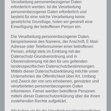
Verarbeitung personenbezogener Daten
erforderlich werden. Ist die Verarbeitung
personenbezogener Daten erforderlich und
besteht für eine solche Verarbeitung keine
gesetzliche Grundlage, holen wir generell eine
Einwilligung der betroffenen Person ein.
Die Verarbeitung personenbezogener Daten,
beispielsweise des Namens, der Anschrift, E-Mail-
Adresse oder Telefonnummer einer betroffenen
100 Doors of Revenge Level 91 Lösung
Person, erfolgt stets im Einklang mit der
Datenschutz-Grundverordnung und in
Übereinstimmung mit den für uns geltenden
landesspezifischen Datenschutzbestimmungen.
100 Doors of Revenge Level 92 Lösung
Mittels dieser Datenschutzerklärung möchte unser
Unternehmen die Öffentlichkeit über Art, Umfang
Weiter geht es mit der Lösung zu Level 92 von 100 Doors of Revenge.
und Zweck der von uns erhobenen, genutzten und
Hier nehmen wir im ersten Schritt den Eimer auf und füllen diesen
verarbeiteten personenbezogenen Daten
rechts beim Wasserhahn mit Wasser. Nun stellen wir den Topf auf
informieren. Ferner werden betroffene Personen
den Herd. Wir schalten den Herd an (auf den Knopf darunter
mittels dieser Datenschutzerklärung über die ihnen
klicken). Nun müssen wir zur Lösung noch die Streichhölzer unten
zustehenden Rechte aufgeklärt.
rechts aufnehmen.
Wir haben als für die Verarbeitung Verantwortlicher