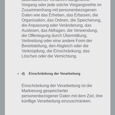
100 Doors of Revenge Level 98 Lösung
Vorgang oder jede solche Vorgangsreihe im
Zusammenhang mit personenbezogenen
Weiter geht es mit der Lösung zu Level 98. Hier tippt man die 3
Daten wie das Erheben, das Erfassen, die
Kugeln links, oben undrechts an. Nun klickt man unten bei der Tür,
Organisation, das Ordnen, die Speicherung,
wo der Strich endet, sodass eine vierte Kugel erscheint. Nun
die Anpassung oder Veränderung, das
nochmal links die Kugel anklicken und die Tür öffnet sich
Auslesen, das Abfragen, die Verwendung,
die Offenlegung durch Übermittlung,
Verbreitung oder eine andere Form der
100 Doors of Revenge Level 99 Lösung
Bereitstellung, den Abgleich oder die
Verknüpfung, die Einschränkung, das
Die Lösung zu Level 99 von 100 Doors of Revenge ist etwas
Löschen oder die Vernichtung.
schwieriger. Hier muss man das Rad anklicken, wodurch der Pfeil an
verschiedene Stellen geht und wieder zurückkommt. Dabei ergibt
sich die Zahl aus der Differenz. Also:
d) Einschränkung der Verarbeitung
Beim 1. mal 10 – 0 = 10
Einschränkung der Verarbeitung ist die
Markierung gespeicherter
Beim 2.mal 25-20-0 = 5
personenbezogener Daten mit dem Ziel, ihre
Beim 3.mal 30-5-0 = 25
künftige Verarbeitung einzuschränken.
Beim 4.mal 35-21-0 = 14