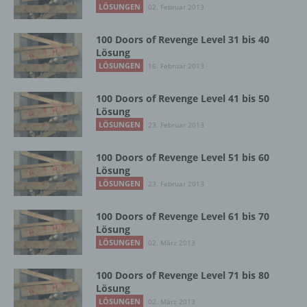
LÖSUNGEN
02. Februar 2013
Verantwortlichen oder des
Auftragsverarbeiters befugt sind, die
100 Doors of Revenge Level 31 bis 40
personenbezogenen Daten zu verarbeiten.
Lösung
LÖSUNGEN
16. Februar 2013
k) Einwilligung
100 Doors of Revenge Level 41 bis 50
Lösung
Einwilligung ist jede von der betroffenen
LÖSUNGEN
23. Februar 2013
Person freiwillig für den bestimmten Fall in
informierter Weise und unmissverständlich
100 Doors of Revenge Level 51 bis 60
abgegebene Willensbekundung in Form
Lösung
einer Erklärung oder einer sonstigen
LÖSUNGEN
23. Februar 2013
eindeutigen bestätigenden Handlung, mit der
die betroffene Person zu verstehen gibt, dass
sie mit der Verarbeitung der sie betreffenden
100 Doors of Revenge Level 61 bis 70
personenbezogenen Daten einverstanden
Lösung
ist.
LÖSUNGEN
02. März 2013
100 Doors of Revenge Level 71 bis 80
Lösung
Name und Anschrift des für die Verarbeitung
Verantwortlichen
LÖSUNGEN
02. März 2013