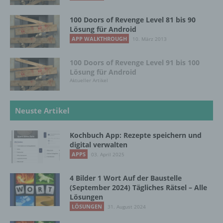
Verantwortlicher im Sinne der Datenschutz-
100 Doors of Revenge Level 81 bis 90
Lösung für Android
Grundverordnung, sonstiger in den Mitgliedstaaten
der Europäischen Union geltenden
APP WALKTHROUGH
10. März 2013
Datenschutzgesetze und anderer Bestimmungen
mit datenschutzrechtlichem Charakter ist die:
100 Doors of Revenge Level 91 bis 100
Lösung für Android
InnoMobile GmbH
Aktueller Artikel
Schlehenweg 20
Neuste Artikel
18069 Lambrechtshagen
Kochbuch App: Rezepte speichern und
DE
digital verwalten
APPS
03. April 2025
Cookies / SessionStorage / LocalStorage
4 Bilder 1 Wort Auf der Baustelle
(September 2024) Tägliches Rätsel – Alle
Die Internetseiten verwenden teilweise so
Lösungen
genannte Cookies, LocalStorage und
LÖSUNGEN
31. August 2024
SessionStorage. Dies dient dazu, unser Angebot