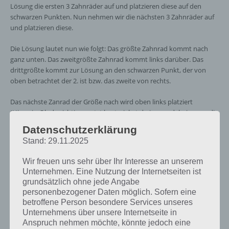
Lösung die ersten 3 Zahnräder auf und platzieren diese auf den
schwarzen Punkten. Nun nehmen wir die nächsten 3 Zahnräder auf
und platzieren diese.
Die Lösung lautet nun wie folgt: Das größte Zahnrad kommt nach
ganz unten. Das zweitgrößte Zahnrad kommt links darüber. Das
drittgrößte kommt zur Lösung an den schwarzen Punkt, der von
oben betrachtet der 2. ist bzw. das zweite von rechts.
Das nächste Zanrad der Größe nach wird oben links platziert
(Hinweis: Ob du richtig gesetzt hast, siehst du immer dabei, wenn die
Zahnräder genau ineinandergreifen). Nun das nächste Zahnrad nach
Datenschutzerklärung
ganz rechts und das kleinste dann mittig an die letzte Position.
Stand: 29.11.2025
Schon ist Level 91 von 100 Doors of Revenge gelöst. Nachfolgend
haben wir nochmal einen Screenshot zur Lösung dieses Levels für
Wir freuen uns sehr über Ihr Interesse an unserem
euch:
Unternehmen. Eine Nutzung der Internetseiten ist
grundsätzlich ohne jede Angabe
personenbezogener Daten möglich. Sofern eine
betroffene Person besondere Services unseres
Unternehmens über unsere Internetseite in
Anspruch nehmen möchte, könnte jedoch eine