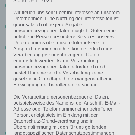
Stand: 29.11.2025
Level 8 Lösung: Einfach die Fliegenklatsche aufnehmen und
damit die Fliegen töten. Mache dies solange bis sich die Tür
Wir freuen uns sehr über Ihr Interesse an unserem
öffnet
Unternehmen. Eine Nutzung der Internetseiten ist
grundsätzlich ohne jede Angabe
The Floor Escape Level 9: Tippe den Teppich an, damit diese in die
personenbezogener Daten möglich. Sofern eine
Luft geht. Nun ziehe zur Lösung die Lupe zum X rechts neben der
betroffene Person besondere Services unseres
Tür auf der karte.
Unternehmens über unsere Internetseite in
The Floor Escape Level 10: Ziehe die Briefe der Farbe nach zum
Anspruch nehmen möchte, könnte jedoch eine
richtigen Briefkasten. Also gelber Brief
Verarbeitung personenbezogener Daten
erforderlich werden. Ist die Verarbeitung
personenbezogener Daten erforderlich und
Das war die Lösung der ersten 10 Level von The Floor Escape. Bis
besteht für eine solche Verarbeitung keine
hierhin war das ganze noch sehr einfach, nun wird der
gesetzliche Grundlage, holen wir generell eine
Schwierigkeitsgrad aber stetig zunehmen.
Einwilligung der betroffenen Person ein.
Die Verarbeitung personenbezogener Daten,
The Floor Escape Level 11 bis 20 Lösung
beispielsweise des Namens, der Anschrift, E-Mail-
Adresse oder Telefonnummer einer betroffenen
Weiter geht es nun mit der Lösung zu Level 11 bis 20 von The Floor
Person, erfolgt stets im Einklang mit der
Escape. Die Lösung dazu haben wir erneut als Liste für euch.
Datenschutz-Grundverordnung und in
Übereinstimmung mit den für uns geltenden
Level 11: Einfach auf die Puzzleteile klicken, damit sich diese
landesspezifischen Datenschutzbestimmungen.