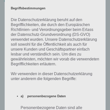
The Floor Escape Level 16 Lösung: Hier tippt man den Globus an,
wodurch nun 8 Elemente gezeigt werden. Diese muss man nun in
Begriffsbestimmungen
der gleichen Reihenfolge anklicken. Nachfolgend haben wir einen
Screenshot, der die Reihenfolge zeigt:
Die Datenschutzerklärung beruht auf den
Begrifflichkeiten, die durch den Europäischen
Richtlinien- und Verordnungsgeber beim Erlass
der Datenschutz-Grundverordnung (DS-GVO)
verwendet wurden. Unsere Datenschutzerklärung
soll sowohl für die Öffentlichkeit als auch für
unsere Kunden und Geschäftspartner einfach
lesbar und verständlich sein. Um dies zu
gewährleisten, möchten wir vorab die verwendeten
Begrifflichkeiten erläutern.
Wir verwenden in dieser Datenschutzerklärung
unter anderem die folgenden Begriffe:
a) personenbezogene Daten
The Floor Escape Level 16 Lösung
Personenbezogene Daten sind alle