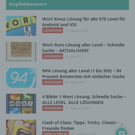
Empfehlenswert
j) Dritter
Wort Kreuz Lösung für alle 570 Level für
Dritter ist eine natürliche oder juristische
Android und iOS
Person, Behörde, Einrichtung oder andere
LÖSUNGEN
05. Januar 2018
Stelle außer der betroffenen Person, dem
Verantwortlichen, dem Auftragsverarbeiter
Wort Guru Lösung aller Level – Schnelle
und den Personen, die unter der
Suche – AKTUALISIERT
unmittelbaren Verantwortung des
LÖSUNGEN
21. Mai 2017
Verantwortlichen oder des
Auftragsverarbeiters befugt sind, die
personenbezogenen Daten zu verarbeiten.
94% Lösung aller Level (1 bis 359) – 94
Prozent Antworten mit einfacher Suche
LÖSUNGEN
09. April 2015
k) Einwilligung
4 Bilder 1 Wort Lösung: Schnelle Suche –
ALLE LEVEL, ALLE LÖSUNGEN
Einwilligung ist jede von der betroffenen
LÖSUNGEN
17. Februar 2015
Person freiwillig für den bestimmten Fall in
informierter Weise und unmissverständlich
Clash of Clans: Tipps, Tricks, Cheats –
abgegebene Willensbekundung in Form
2
Freunde finden
einer Erklärung oder einer sonstigen
TIPPS & TRICKS
06. Februar 2014
eindeutigen bestätigenden Handlung, mit der