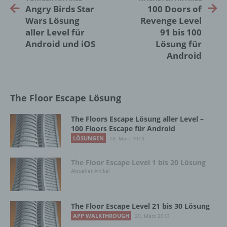
natürlichen Person zu analysieren oder
Angry Birds Star
100 Doors of
vorherzusagen.
Wars Lösung
Revenge Level
aller Level für
91 bis 100
Android und iOS
Lösung für
f) Pseudonymisierung
Android
Pseudonymisierung ist die Verarbeitung
personenbezogener Daten in einer Weise,
auf welche die personenbezogenen Daten
The Floor Escape Lösung
ohne Hinzuziehung zusätzlicher
Informationen nicht mehr einer spezifischen
The Floors Escape Lösung aller Level –
betroffenen Person zugeordnet werden
100 Floors Escape für Android
können, sofern diese zusätzlichen
LÖSUNGEN
18. März 2013
Informationen gesondert aufbewahrt werden
und technischen und organisatorischen
The Floor Escape Level 1 bis 20 Lösung
Maßnahmen unterliegen, die gewährleisten,
Aktueller Artikel
dass die personenbezogenen Daten nicht
einer identifizierten oder identifizierbaren
natürlichen Person zugewiesen werden.
The Floor Escape Level 21 bis 30 Lösung
APP WALKTHROUGH
20. März 2013