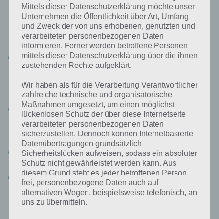
drehen. Dabei unbedingt außen anfangen, dann den Türrahmen
Mittels dieser Datenschutzerklärung möchte unser
und dann die Mitte in der Tür. Am kniffligsten war dabei der Kopf
Unternehmen die Öffentlichkeit über Art, Umfang
des Springers (Pferd). Dieses muss dreimal geklickt werden. Hat
und Zweck der von uns erhobenen, genutzten und
man alle Puzzleteile richtig gedreht, so geht die Tür von Level 11
verarbeiteten personenbezogenen Daten
von The Floor Escape automatisch auf.
informieren. Ferner werden betroffene Personen
mittels dieser Datenschutzerklärung über die ihnen
Level 12: Ziehe die Pflanzen in diesem Level von The Floor Escape
zustehenden Rechte aufgeklärt.
einfach in das entsprechende Kästchen. Also die gelbe Pflanze
nach oben links, die orangene nach unten links, die blaue nach
oben rechts und die lila Pflanze nach unten rechts. Schon ist
Wir haben als für die Verarbeitung Verantwortlicher
Level 12 von The Floor Escape gelöst.
zahlreiche technische und organisatorische
Maßnahmen umgesetzt, um einen möglichst
The Floor Escape Level 13 Lösung: Links ist die 0 auf blauen
lückenlosen Schutz der über diese Internetseite
Grund, rechts die 0 auf gelben Hintergrund. Zähle nun einfach die
verarbeiteten personenbezogenen Daten
Fotos bzw. Pflanzen bei gelb. So kommt man bei blau auf 5 und
sicherzustellen. Dennoch können Internetbasierte
bei gelb auf 6. Tippe die Zahlen so ein.
Datenübertragungen grundsätzlich
Level 14: Tippe einfach die Schmetterlinge die ganze Zeit an,
Sicherheitslücken aufweisen, sodass ein absoluter
sodass diese letztlich durchs Fenster nach draußen fliegen
Schutz nicht gewährleistet werden kann. Aus
diesem Grund steht es jeder betroffenen Person
Level 15: Platziere die Enten nach ihrer Größe. Die Lösung lautet
frei, personenbezogene Daten auch auf
wie folgt: Links die blauen Enten von groß (oben) nach klein
alternativen Wegen, beispielsweise telefonisch, an
unten. Rechts von klein (oben) nach groß (unten). Schon sollte
uns zu übermitteln.
sich die Tür öffnen