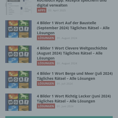
Kochbuch App: Rezepte speichern und
Auftragsverarbeiter ist eine natürliche oder
digital verwalten
juristische Person, Behörde, Einrichtung
APPS
03. April 2025
oder andere Stelle, die personenbezogene
Daten im Auftrag des Verantwortlichen
4 Bilder 1 Wort Auf der Baustelle
verarbeitet.
(September 2024) Tägliches Rätsel – Alle
Lösungen
LÖSUNGEN
31. August 2024
i) Empfänger
4 Bilder 1 Wort Clevere Weltgeschichte
(August 2024) Tägliches Rätsel – Alle
Empfänger ist eine natürliche oder juristische
Lösungen
Person, Behörde, Einrichtung oder andere
LÖSUNGEN
01. August 2024
Stelle, der personenbezogene Daten
offengelegt werden, unabhängig davon, ob
4 Bilder 1 Wort Berge und Meer (Juli 2024)
es sich bei ihr um einen Dritten handelt oder
Tägliches Rätsel – Alle Lösungen
nicht. Behörden, die im Rahmen eines
LÖSUNGEN
01. Juli 2024
bestimmten Untersuchungsauftrags nach
dem Unionsrecht oder dem Recht der
4 Bilder 1 Wort Richtig Lecker (Juni 2024)
Mitgliedstaaten möglicherweise
Tägliches Rätsel – Alle Lösungen
personenbezogene Daten erhalten, gelten
LÖSUNGEN
01. Juni 2024
jedoch nicht als Empfänger.