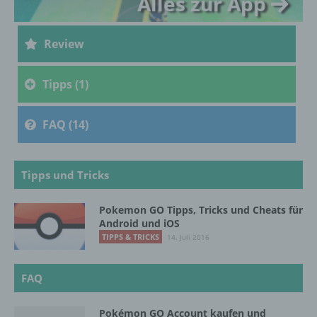
Alles zur App
c) Verarbeitung
Review
Verarbeitung ist jeder mit oder ohne Hilfe
automatisierter Verfahren ausgeführte
Tipps (1)
Vorgang oder jede solche Vorgangsreihe im
Zusammenhang mit personenbezogenen
FAQ (14)
Daten wie das Erheben, das Erfassen, die
Organisation, das Ordnen, die Speicherung,
die Anpassung oder Veränderung, das
Auslesen, das Abfragen, die Verwendung,
Tipps und Tricks
die Offenlegung durch Übermittlung,
Verbreitung oder eine andere Form der
Bereitstellung, den Abgleich oder die
Pokemon GO Tipps, Tricks und Cheats für
Verknüpfung, die Einschränkung, das
Android und iOS
Löschen oder die Vernichtung.
TIPPS & TRICKS
14. Juli 2016
FAQ
d) Einschränkung der Verarbeitung
Pokémon GO Account kaufen und