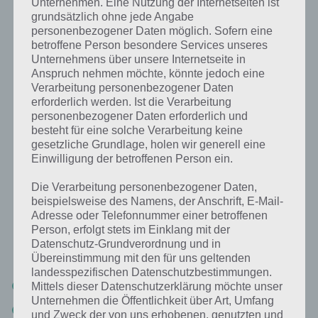
Unternehmen. Eine Nutzung der Internetseiten ist
grundsätzlich ohne jede Angabe
personenbezogener Daten möglich. Sofern eine
betroffene Person besondere Services unseres
Unternehmens über unsere Internetseite in
Anspruch nehmen möchte, könnte jedoch eine
In welches der 3 Pokémon sich Evoli
Verarbeitung personenbezogener Daten
entwickelt ist kompletter Zufall!
erforderlich werden. Ist die Verarbeitung
personenbezogener Daten erforderlich und
In den letzten Tagen gab es mehrere Gerüchte, dass es z.B. mit dem
besteht für eine solche Verarbeitung keine
Team oder der jeweiligen Attacke des zu entwickelnden Evolis
gesetzliche Grundlage, holen wir generell eine
zusammenhängen würde. Durch die Erfahrungen von vielen Usern,
Einwilligung der betroffenen Person ein.
u.A. bei
Reddit
, scheint dies mittlerweile aber eher auszuschließen. Es
lässt sich einfach kein besonderes Muster erkennen.
Die Verarbeitung personenbezogener Daten,
beispielsweise des Namens, der Anschrift, E-Mail-
Adresse oder Telefonnummer einer betroffenen
Trotzdem kann man Evoli wohl als eines der besten Pokémon in pg
Person, erfolgt stets im Einklang mit der
bezeichnen und jeder Trainer kann froh sein, wenn er möglichst
Datenschutz-Grundverordnung und in
vielen Evolis über den Weg läuft. Dies hat gleich mehrere Gründe:
Übereinstimmung mit den für uns geltenden
landesspezifischen Datenschutzbestimmungen.
Die Entwicklungskosten von Evoli liegen bei nur 25 Bonbons.
Mittels dieser Datenschutzerklärung möchte unser
Unternehmen die Öffentlichkeit über Art, Umfang
Der WP-Boost bei der Entwicklung, egal ob in Aquana, Blitza oder
und Zweck der von uns erhobenen, genutzten und