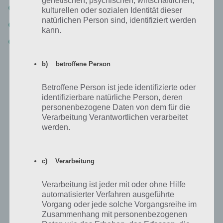
Zapdos für Team Intuition
kulturellen oder sozialen Identität dieser
natürlichen Person sind, identifiziert werden
Arktos für Team Weisheit
kann.
Lavados für Team Wagemut
b) betroffene Person
Über Mewtwo ist zum aktuellen Zeitpunkt noch nichts bekannt.
Betroffene Person ist jede identifizierte oder
identifizierbare natürliche Person, deren
Dieser Artikel dient als erste Übersicht und wird in Zukunft sicherlich
personenbezogene Daten von dem für die
durch noch detaillierte Übersichten ergänzt werden.
Verarbeitung Verantwortlichen verarbeitet
werden.
c) Verarbeitung
Auf WhatsApp teilen
Teilen auf Facebook
Verarbeitung ist jeder mit oder ohne Hilfe
automatisierter Verfahren ausgeführte
Vorgang oder jede solche Vorgangsreihe im
Tweet auf Twitter
Zusammenhang mit personenbezogenen