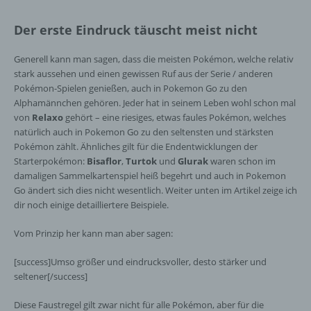
Der erste Eindruck täuscht meist nicht
Generell kann man sagen, dass die meisten Pokémon, welche relativ
stark aussehen und einen gewissen Ruf aus der Serie / anderen
Pokémon-Spielen genießen, auch in Pokemon Go zu den
Alphamännchen gehören. Jeder hat in seinem Leben wohl schon mal
von
Relaxo
gehört – eine riesiges, etwas faules Pokémon, welches
natürlich auch in Pokemon Go zu den seltensten und stärksten
Pokémon zählt. Ähnliches gilt für die Endentwicklungen der
Starterpokémon:
Bisaflor
,
Turtok
und
Glurak
waren schon im
damaligen Sammelkartenspiel heiß begehrt und auch in Pokemon
Go ändert sich dies nicht wesentlich. Weiter unten im Artikel zeige ich
dir noch einige detailliertere Beispiele.
Vom Prinzip her kann man aber sagen:
[success]Umso größer und eindrucksvoller, desto stärker und
seltener[/success]
Diese Faustregel gilt zwar nicht für alle Pokémon, aber für die