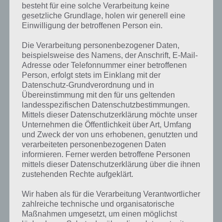
besteht für eine solche Verarbeitung keine
seltensten und stärksten Pokémon
gesetzliche Grundlage, holen wir generell eine
in Erinnerung geblieben sein – und das ist auch in Pokemon Go nicht
Einwilligung der betroffenen Person ein.
anders. Der lieblich aussehende orangene Drache schlüpft nach
aktuellen Informationen wohl nicht aus Eiern, wurde aber des
Die Verarbeitung personenbezogener Daten,
Öfteren in freier Wildbahn aufgefunden.
beispielsweise des Namens, der Anschrift, E-Mail-
Adresse oder Telefonnummer einer betroffenen
Unsere Wertung:
Extrem stark
und
extrem selten
!
Person, erfolgt stets im Einklang mit der
Datenschutz-Grundverordnung und in
Übereinstimmung mit den für uns geltenden
Garados
landesspezifischen Datenschutzbestimmungen.
Mittels dieser Datenschutzerklärung möchte unser
Garados mit
Die Entwicklung des wohl
Unternehmen die Öffentlichkeit über Art, Umfang
“mittlerer” Stärke
schwächsten Pokémon im
und Zweck der von uns erhobenen, genutzten und
Universum (Karpador) ist ebenfalls
verarbeiteten personenbezogenen Daten
nicht zu verachten. In Eiern wurde er wohl noch nicht gefunden,
informieren. Ferner werden betroffene Personen
mittels dieser Datenschutzerklärung über die ihnen
wohl aber in freier Wildbahn und natürlich durch die Entwicklung
zustehenden Rechte aufgeklärt.
von Karpador. Kleiner Negativpunkt: Du brauchst gleich 400
Bonbons um ihn zu entwickeln! Das bedeutet: 101 Karpadore
Wir haben als für die Verarbeitung Verantwortlicher
fangen!
zahlreiche technische und organisatorische
Maßnahmen umgesetzt, um einen möglichst
Unsere Wertung
:
Extrem stark
und
sehr selten
!