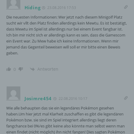
Stelle, der personenbezogene Daten
Hiding
23.08.2016 17:53
offengelegt werden, unabhängig davon, ob
es sich bei ihr um einen Dritten handelt oder
Die neuesten Informationen: Wer jetzt nach diesem Minigolf Platz
nicht. Behörden, die im Rahmen eines
sucht wir vllt den Platz finden allerdings kein Mewtu. Es ist bestätigt,
bestimmten Untersuchungsauftrags nach
dass Mewtu im Spiel ist allerdings nur bei einem Event fangbar ist.
dem Unionsrecht oder dem Recht der
Ich bin mir nicht sIch er allerdings kann es sein, dass die Gamescom
Mitgliedstaaten möglicherweise
ein Event war. Zu Mew habe ich keine Informationen. Wenn mir
personenbezogene Daten erhalten, gelten
jemand das Gegenteil beweisen will soll er mir bitte einen Beweis
jedoch nicht als Empfänger.
geben.
Antworten
0
j) Dritter
Dritter ist eine natürliche oder juristische
Person, Behörde, Einrichtung oder andere
Josimre454
22.08.2016 10:17
Stelle außer der betroffenen Person, dem
Verantwortlichen, dem Auftragsverarbeiter
Wie alle behaupten das sie ein legendäres Pokémon gesehen
und den Personen, die unter der
haben.Um hier jetzt mal Klarheit zuschaffen es gibt die legendären
unmittelbaren Verantwortung des
Pokémon bzw. sie sind im Spiel integriert allerdings liegt deren
Verantwortlichen oder des
fangchance bei 0%/es gibt keine also könnte man selbst wenn man
Auftragsverarbeiters befugt sind, die
einen findet (nicht möglich) ihn nicht fangen! Dies sagten Pokémon