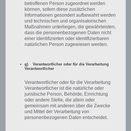
betroffenen Person zugeordnet werden
Ich habe in meiner umgebung onix gefangen nur 200wp aber er ist
können, sofern diese zusätzlichen
gut
Informationen gesondert aufbewahrt werden
und technischen und organisatorischen
Maßnahmen unterliegen, die gewährleisten,
Antworten
0
dass die personenbezogenen Daten nicht
einer identifizierten oder identifizierbaren
natürlichen Person zugewiesen werden.
ThePokeDex
26.08.2016 13:06
g) Verantwortlicher oder für die Verarbeitung
UMS JETZT MAL KLAR ZU STELLEN:
Verantwortlicher
Arktos,Zapdos und Lavados wie auch Mew und Mewtu sind NICHT
IN POKEMON GO FANGBAER DA SIE NOCH NICHT IM SPIEL SIND
Verantwortlicher oder für die Verarbeitung
(sollen aber mit den nächsten Updates kommen : zumindes Mewtu )
Verantwortlicher ist die natürliche oder
ALSO ES GIBT NOCH KEINE LEGENDÄREN POKEMON IM POKEMON
juristische Person, Behörde, Einrichtung
GO !!!!
oder andere Stelle, die allein oder
gemeinsam mit anderen über die Zwecke
Garados kann man nicht aus Eiern bekommen , Kapador schon.
und Mittel der Verarbeitung von
personenbezogenen Daten entscheidet.
Sind die Zwecke und Mittel dieser
Antworten
0
Verarbeitung durch das Unionsrecht oder