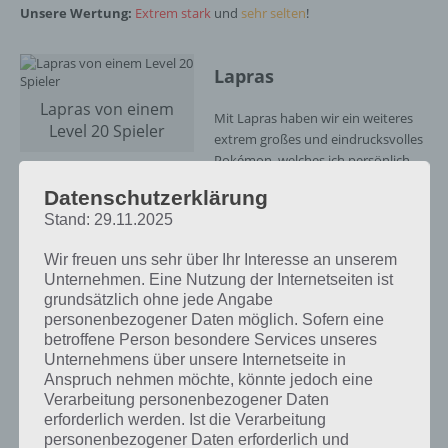
Unsere Wertung:
Extrem stark
und
sehr selten
!
Lapras
Lapras von einem
Mit Lapras haben wir ein weiteres
Level 20 Spieler
extrem großes und eindrucksvolles
Pokémon, welches ich persönlich
schon aus einem 10-km-Ei erhalten habe. In freier Wildbahn habe ich
Datenschutzerklärung
es zwar noch nie gesehen, aber es existiert definitiv und zählt zu
Stand: 29.11.2025
einem der begehrtesten Pokémon in Pokemon Go. Die Kampfstärke
kann auch bei Lapras den ein oder anderen Spieler in Neid erblassen
Wir freuen uns sehr über Ihr Interesse an unserem
lassen.
Unternehmen. Eine Nutzung der Internetseiten ist
grundsätzlich ohne jede Angabe
Unsere Wertung:
Extrem stark
und
sehr selten
!
personenbezogener Daten möglich. Sofern eine
betroffene Person besondere Services unseres
Unternehmens über unsere Internetseite in
Dragoran
Anspruch nehmen möchte, könnte jedoch eine
Verarbeitung personenbezogener Daten
Dragoran mit starkem
erforderlich werden. Ist die Verarbeitung
Auch Dragoran dürfte den meisten
Kampfwert
personenbezogener Daten erforderlich und
Pokémon-Fans als eines der