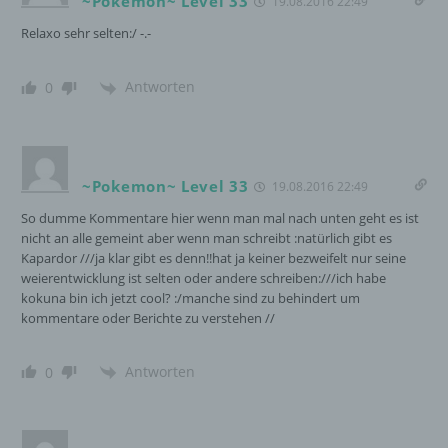
~Pokemon~ Level 33
19.08.2016 22:49
Grundverordnung, sonstiger in den Mitgliedstaaten
der Europäischen Union geltenden
Relaxo sehr selten:/ -.-
Datenschutzgesetze und anderer Bestimmungen
mit datenschutzrechtlichem Charakter ist die:
Antworten
0
InnoMobile GmbH
Schlehenweg 20
18069 Lambrechtshagen
~Pokemon~ Level 33
19.08.2016 22:49
So dumme Kommentare hier wenn man mal nach unten geht es ist
DE
nicht an alle gemeint aber wenn man schreibt :natürlich gibt es
Kapardor ///ja klar gibt es denn!!hat ja keiner bezweifelt nur seine
weierentwicklung ist selten oder andere schreiben:///ich habe
Cookies / SessionStorage / LocalStorage
kokuna bin ich jetzt cool? :/manche sind zu behindert um
kommentare oder Berichte zu verstehen //
Die Internetseiten verwenden teilweise so
genannte Cookies, LocalStorage und
Antworten
0
SessionStorage. Dies dient dazu, unser Angebot
nutzerfreundlicher, effektiver und sicherer zu
machen. Local Storage und SessionStorage ist
eine Technologie, mit welcher ihr Browser Daten