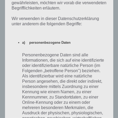
gewährleisten, möchten wir vorab die verwendeten
großen Teilen von Gebiet zu Gebiet unterschiedlich häufig
Begrifflichkeiten erläutern.
vorzukommen, weshalb es schwer ist, die genaue Seltenheit
einzuschätzen. Wie oben schon beschrieben: was stark und
Wir verwenden in dieser Datenschutzerklärung
besonders wirkt, ist es meistens auch! Das gilt natürlich auch für die
unter anderem die folgenden Begriffe:
meisten finalen Entwicklungen. Aktuell besitze ich z.B. ein
Duflor
mit
850er WP. Eine weitere Entwicklung zu
Giflor
könnte ebenfalls ein
extrem starkes Pokémon hervorbringen, aber hier gibt es aktuell
a) personenbezogene Daten
einfach noch zu wenige Daten und Erfahrungsberichte.
Personenbezogene Daten sind alle
Gibt es legendäre Pokémon in Pokemon Go?
Informationen, die sich auf eine identifizierte
oder identifizierbare natürliche Person (im
Folgenden „betroffene Person") beziehen.
Aktuell sind nur Pokémon der 1. Generation in Pokemon Go
Als identifizierbar wird eine natürliche
integriert – jedoch wurden weder
Mewtwo
noch
Arktos, Zapdos
Person angesehen, die direkt oder indirekt,
oder
Lavados
bisher gesichtet. Es ist also anzunehmen, dass es
insbesondere mittels Zuordnung zu einer
aktuell keines der legendären Pokémon im Spiel gibt!
Kennung wie einem Namen, zu einer
Kennnummer, zu Standortdaten, zu einer
Gerüchte und Vermutungen
besagen, dass die 3 legendären
Online-Kennung oder zu einem oder
Vögel für die verschiedenen Teams exklusiv ins Spiel kommen
mehreren besonderen Merkmalen, die
werden. Das bedeutet:
Ausdruck der physischen, physiologischen,
genetischen, psychischen, wirtschaftlichen,