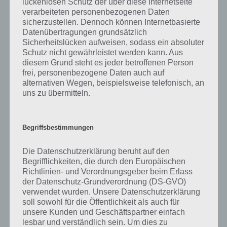
lückenlosen Schutz der über diese Internetseite
verarbeiteten personenbezogenen Daten
sicherzustellen. Dennoch können Internetbasierte
Datenübertragungen grundsätzlich
Sicherheitslücken aufweisen, sodass ein absoluter
Schutz nicht gewährleistet werden kann. Aus
diesem Grund steht es jeder betroffenen Person
Aquana / Blitza / Flamara
frei, personenbezogene Daten auch auf
alternativen Wegen, beispielsweise telefonisch, an
Die Entwicklungsstufen von Evoli sind zwar nicht wirklich selten, sind
uns zu übermitteln.
aber dafür extrem stark und besonders für Anfänger eine gute
Möglichkeit, ein erstes starkes Pokémon zu ergattern. Mit Level 15-
20 kann man schon mal ein 400er Evoli finden und selbiges kann
Begriffsbestimmungen
dann durchaus mehr als 1000 WP erreichen bei der Entwicklung. Da
man nur 25 Bonbons für die Entwicklung braucht und Evoli nun
Die Datenschutzerklärung beruht auf den
nicht besonders selten ist eine gute Möglichkeit um seine eigene
Begrifflichkeiten, die durch den Europäischen
Kollektion zu verstärken!
Richtlinien- und Verordnungsgeber beim Erlass
der Datenschutz-Grundverordnung (DS-GVO)
Unsere Wertung:
stark
und
nicht selten
verwendet wurden. Unsere Datenschutzerklärung
soll sowohl für die Öffentlichkeit als auch für
Natürlich gibt es noch viele weitere starke und seltene Pokémon –
unsere Kunden und Geschäftspartner einfach
als Beispiele kann man hier
Aerdactyl, Onix, Quappo, Arkani,
lesbar und verständlich sein. Um dies zu
Machomei
und viele mehr nennen. Selbige scheinen jedoch zu