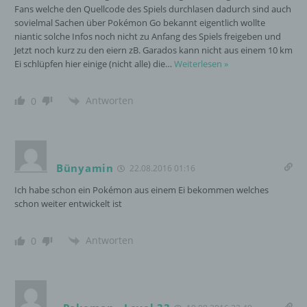
personenbezogenen Daten zu verarbeiten.
Fans welche den Quellcode des Spiels durchlasen dadurch sind auch
sovielmal Sachen über Pokémon Go bekannt eigentlich wollte
niantic solche Infos noch nicht zu Anfang des Spiels freigeben und
k) Einwilligung
Jetzt noch kurz zu den eiern zB. Garados kann nicht aus einem 10 km
Ei schlüpfen hier einige (nicht alle) die
…
Weiterlesen »
Einwilligung ist jede von der betroffenen
Person freiwillig für den bestimmten Fall in
Antworten
0
informierter Weise und unmissverständlich
abgegebene Willensbekundung in Form
einer Erklärung oder einer sonstigen
eindeutigen bestätigenden Handlung, mit der
die betroffene Person zu verstehen gibt, dass
Bünyamin
22.08.2016 01:16
sie mit der Verarbeitung der sie betreffenden
Ich habe schon ein Pokémon aus einem Ei bekommen welches
personenbezogenen Daten einverstanden
schon weiter entwickelt ist
ist.
Antworten
0
Name und Anschrift des für die Verarbeitung
Verantwortlichen
Verantwortlicher im Sinne der Datenschutz-