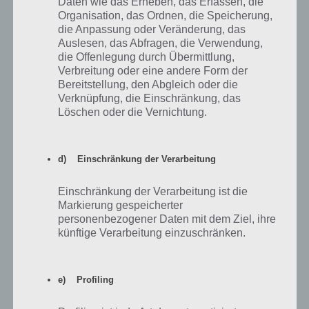
Daten wie das Erheben, das Erfassen, die
Organisation, das Ordnen, die Speicherung,
die Anpassung oder Veränderung, das
Mehr Artikel hier auf Touchportal
Auslesen, das Abfragen, die Verwendung,
die Offenlegung durch Übermittlung,
Verbreitung oder eine andere Form der
Bereitstellung, den Abgleich oder die
Verknüpfung, die Einschränkung, das
Löschen oder die Vernichtung.
d) Einschränkung der Verarbeitung
Einschränkung der Verarbeitung ist die
Markierung gespeicherter
personenbezogener Daten mit dem Ziel, ihre
46
KOMMENTARE
künftige Verarbeitung einzuschränken.
neuste
e) Profiling