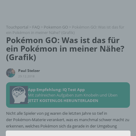
Touchportal
>
FAQ
>
Pokemon GO
>
Pokémon GO: Was ist das für
ein Pokémon in meiner Nähe? (Grafik)
Pokémon GO: Was ist das für
ein Pokémon in meiner Nähe?
(Grafik)
Paul Stelzer
29.12.2018
App Empfehlung: IQ Test App
Mit zahlreichen Aufgaben zum Knobeln und Üben
JETZT KOSTENLOS HERUNTERLADEN
Nicht alle Spieler von pg waren die letzten Jahre so tief in
der Pokémon-Materie verankert, was es manchmal schwer macht zu
erkennen, welches Pokémon sich da gerade in der Umgebung
aufhält.
Jadael
und
NewOppo
haben
auf Reddit dafür eine tolle