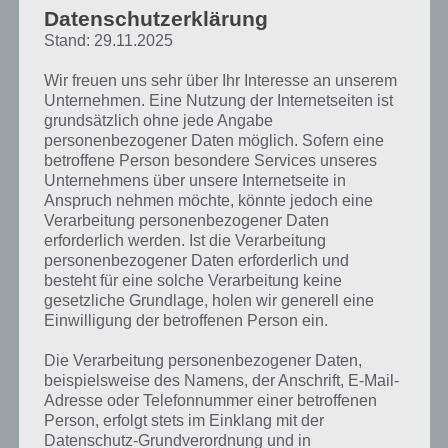
Grafik veröffentlicht
, welche dir zeigt, wie welches Pokémon in
Datenschutzerklärung
“Schattengestalt” – also wenn es noch nicht im Pokédex registriert
Stand: 29.11.2025
ist – aussieht.
Wir freuen uns sehr über Ihr Interesse an unserem
Leider werden hier nur die englischen Namen genutzt, aber selbige
Unternehmen. Eine Nutzung der Internetseiten ist
sind nun ja auch nicht so unbekannt und lassen sich mit Google
grundsätzlich ohne jede Angabe
leicht übersetzen.
personenbezogener Daten möglich. Sofern eine
betroffene Person besondere Services unseres
Unternehmens über unsere Internetseite in
Anspruch nehmen möchte, könnte jedoch eine
Verarbeitung personenbezogener Daten
Wenn du also das nächste mal ein Problem damit hast, ein Pokémon
erforderlich werden. Ist die Verarbeitung
zu identifizieren, wirf einfach kurz einen Blick auf diese Grafik und du
personenbezogener Daten erforderlich und
weißt bescheid! :-)
besteht für eine solche Verarbeitung keine
gesetzliche Grundlage, holen wir generell eine
Einwilligung der betroffenen Person ein.
Die Verarbeitung personenbezogener Daten,
Auf WhatsApp teilen
Teilen auf Facebook
beispielsweise des Namens, der Anschrift, E-Mail-
Adresse oder Telefonnummer einer betroffenen
Tweet auf Twitter
Person, erfolgt stets im Einklang mit der
Datenschutz-Grundverordnung und in