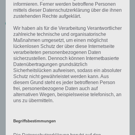
passiert, wenn der Server generell Probleme macht. Hier kann ein
informieren. Ferner werden betroffene Personen
Neustart der App helfen – manchmal behebt es sich aber auch
mittels dieser Datenschutzerklärung über die ihnen
von alleine.
zustehenden Rechte aufgeklärt.
Die
Pokémon in der Nähe werden nicht richtig aktualisiert
.
Wir haben als für die Verarbeitung Verantwortlicher
Wenn du über einen längeren Zeitraum Pokémon in deiner Liste
hast, welche bei 3 Fußspuren sind obwohl du bereits ein großes
zahlreiche technische und organisatorische
Gebiet abgelaufen bist, dann kann ein Neustart des Spiels helfen.
Maßnahmen umgesetzt, um einen möglichst
Teilweise werden die entsprechenden Pokémon nicht aus der
lückenlosen Schutz der über diese Internetseite
Liste entfernt, obwohl du schon viel zu weit von ihnen weg bist,
verarbeiteten personenbezogenen Daten
um sie noch realistisch finden zu können.
sicherzustellen. Dennoch können Internetbasierte
Datenübertragungen grundsätzlich
Hast du noch weitere Bugs / Probleme beobachtet? Lass es uns in
Sicherheitslücken aufweisen, sodass ein absoluter
den Kommentaren wissen!
Schutz nicht gewährleistet werden kann. Aus
diesem Grund steht es jeder betroffenen Person
frei, personenbezogene Daten auch auf
alternativen Wegen, beispielsweise telefonisch, an
uns zu übermitteln.
Auf WhatsApp teilen
Teilen auf Facebook
Begriffsbestimmungen
Tweet auf Twitter