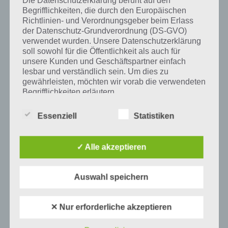
Die Datenschutzerklärung beruht auf den
Begrifflichkeiten, die durch den Europäischen
Richtlinien- und Verordnungsgeber beim Erlass
Mehr Artikel hier auf Touchportal
der Datenschutz-Grundverordnung (DS-GVO)
verwendet wurden. Unsere Datenschutzerklärung
soll sowohl für die Öffentlichkeit als auch für
unsere Kunden und Geschäftspartner einfach
lesbar und verständlich sein. Um dies zu
gewährleisten, möchten wir vorab die verwendeten
Begrifflichkeiten erläutern.
Wir verwenden in dieser Datenschutzerklärung
Essenziell
Statistiken
unter anderem die folgenden Begriffe:
✓ Alle akzeptieren
a) personenbezogene Daten
21
KOMMENTARE
Auswahl speichern
Personenbezogene Daten sind alle
neuste
Informationen, die sich auf eine identifizierte
oder identifizierbare natürliche Person (im
✕ Nur erforderliche akzeptieren
Folgenden „betroffene Person") beziehen.
Als identifizierbar wird eine natürliche