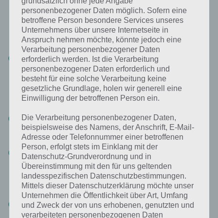
grundsätzlich ohne jede Angabe
personenbezogener Daten möglich. Sofern eine
betroffene Person besondere Services unseres
Unternehmens über unsere Internetseite in
Häufig auftretende Bugs in Pokemon Go
Anspruch nehmen möchte, könnte jedoch eine
Verarbeitung personenbezogener Daten
Nach dem
Fang eines Pokémon
bleibt der Ball einfach liegen
erforderlich werden. Ist die Verarbeitung
und es geht nicht mehr weiter. In diesem Fall muss die App
personenbezogener Daten erforderlich und
neugestartet werden – es erholt sich in der Regel nicht von selbst.
besteht für eine solche Verarbeitung keine
Danach kannst du in deiner Kollektion schauen, ob du das
gesetzliche Grundlage, holen wir generell eine
entsprechende Pokémon gefangen hast…falls es sich aus
Einwilligung der betroffenen Person ein.
dem Pokéball befreit hat, hast du leider Pech gehabt.
Die Verarbeitung personenbezogener Daten,
Die
Pokéstops laden nicht zu Ende
und bleiben weiß. Hierfür
haben wir bereits einen eigenen Artikel mit
Tipps zu dieser
beispielsweise des Namens, der Anschrift, E-Mail-
Problematik
angefertigt.
Adresse oder Telefonnummer einer betroffenen
Person, erfolgt stets im Einklang mit der
Im Kampf in der Arena bleibt das gegnerische Pokémon auf 1 %
Datenschutz-Grundverordnung und in
und stirbt nicht. Auch dies ist eher ein Serverfehler denn ein
Übereinstimmung mit den für uns geltenden
richtiger Bug, denn er tritt meist nur auf, wenn das Spiel generell
landesspezifischen Datenschutzbestimmungen.
etwas unrund läuft. Auch hier hilft manchmal nur der komplette
Mittels dieser Datenschutzerklärung möchte unser
Neustart der App.
Unternehmen die Öffentlichkeit über Art, Umfang
Das
GPS tracked ungenau
und zeigt dich an leicht versetzten
und Zweck der von uns erhobenen, genutzten und
Positionen an. Auch hier ist wieder zu sagen, dass dies nur dann
verarbeiteten personenbezogenen Daten