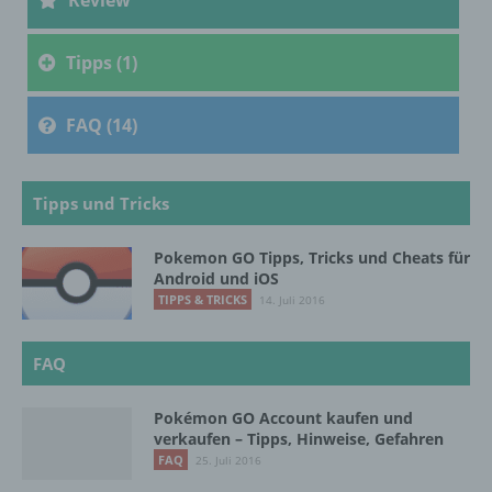
Review
c) Verarbeitung
Tipps (1)
Verarbeitung ist jeder mit oder ohne Hilfe
automatisierter Verfahren ausgeführte
FAQ (14)
Vorgang oder jede solche Vorgangsreihe im
Zusammenhang mit personenbezogenen
Daten wie das Erheben, das Erfassen, die
Organisation, das Ordnen, die Speicherung,
Tipps und Tricks
die Anpassung oder Veränderung, das
Auslesen, das Abfragen, die Verwendung,
die Offenlegung durch Übermittlung,
Pokemon GO Tipps, Tricks und Cheats für
Android und iOS
Verbreitung oder eine andere Form der
Bereitstellung, den Abgleich oder die
TIPPS & TRICKS
14. Juli 2016
Verknüpfung, die Einschränkung, das
Löschen oder die Vernichtung.
FAQ
Pokémon GO Account kaufen und
d) Einschränkung der Verarbeitung
verkaufen – Tipps, Hinweise, Gefahren
FAQ
25. Juli 2016
Einschränkung der Verarbeitung ist die
Markierung gespeicherter