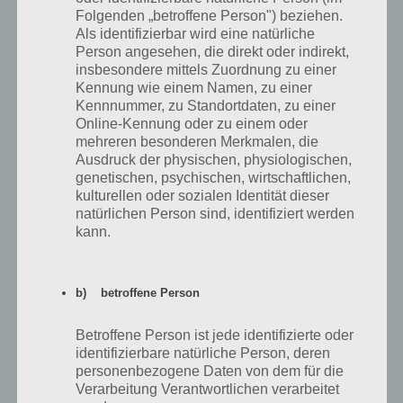
Folgenden „betroffene Person") beziehen.
Als identifizierbar wird eine natürliche
Escape Action Level 10 Lösung
Person angesehen, die direkt oder indirekt,
insbesondere mittels Zuordnung zu einer
Abschließend noch die Escape Action Lösung zu Level 10. Auch hier
Kennung wie einem Namen, zu einer
Kennnummer, zu Standortdaten, zu einer
geht es wieder auf Zeit. Ziel ist es hier alle Hämmer zu kombinieren,
Online-Kennung oder zu einem oder
in dem diese ineinander gezogen werden müssen, wodurch ein
mehreren besonderen Merkmalen, die
großer Hammer entsteht..
Ausdruck der physischen, physiologischen,
genetischen, psychischen, wirtschaftlichen,
Im nächsten Artikel geht es dann mit Level 11 bis 20 weiter.
Zu
kulturellen oder sozialen Identität dieser
unserer Übersicht über die Lösungen zu Escape Action
.
natürlichen Person sind, identifiziert werden
kann.
Auf WhatsApp teilen
Teilen auf Facebook
b) betroffene Person
Tweet auf Twitter
Betroffene Person ist jede identifizierte oder
identifizierbare natürliche Person, deren
personenbezogene Daten von dem für die
Verarbeitung Verantwortlichen verarbeitet