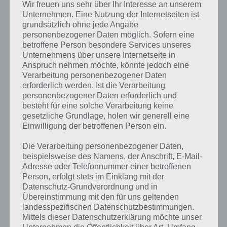
Wischt nun mit eurem Finger von rechts nach links. Ein Gegenständ
Wir freuen uns sehr über Ihr Interesse an unserem
wird sichtbar, den ihr lediglich antippen müsst.
Unternehmen. Eine Nutzung der Internetseiten ist
grundsätzlich ohne jede Angabe
Nun verschiebt sich dieser und erneut antippen, wodurch das
personenbezogener Daten möglich. Sofern eine
Fenster geöffnet wird. Damit ist auch dieses Level gelöst.
betroffene Person besondere Services unseres
Unternehmens über unsere Internetseite in
Anspruch nehmen möchte, könnte jedoch eine
Escape Action Level 4 Lösung
Verarbeitung personenbezogener Daten
erforderlich werden. Ist die Verarbeitung
personenbezogener Daten erforderlich und
Siehst du das Wort unten rechts auf der Tür von Escape Action? Dort
besteht für eine solche Verarbeitung keine
steht “Shake”. Das ist auch gleichbedeutend mit der Lösung. Shake
gesetzliche Grundlage, holen wir generell eine
bedeutet nämlich schütteln und genau das musst du mit deinem
Einwilligung der betroffenen Person ein.
Android Gerät nun ebenfalls machen.
Die Verarbeitung personenbezogener Daten,
Kurz darazf fällt ein roter Knopf herunter, den es nur noch
beispielsweise des Namens, der Anschrift, E-Mail-
anzutippen gilt. Damit ist auch Escape Action Level 4 gelöst.
Adresse oder Telefonnummer einer betroffenen
Person, erfolgt stets im Einklang mit der
Datenschutz-Grundverordnung und in
Übereinstimmung mit den für uns geltenden
Escape Action Level 5 Lösung
landesspezifischen Datenschutzbestimmungen.
Mittels dieser Datenschutzerklärung möchte unser
Alle 5 Level gibt es in Escape Action einen “Challenge Room”. So
Unternehmen die Öffentlichkeit über Art, Umfang