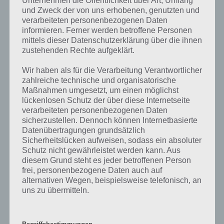
kommt man nur in den nächsten Raum, wenn man das Ziel erreicht
und Zweck der von uns erhobenen, genutzten und
hat. Dabei wird unten ein Countdown angezeigt.
verarbeiteten personenbezogenen Daten
informieren. Ferner werden betroffene Personen
Zur Lösung von Escape Action Level 5 musst du alle Geister
mittels dieser Datenschutzerklärung über die ihnen
innerhalb dieser Zeit zum Kürbis auf der Tür ziehen.
zustehenden Rechte aufgeklärt.
Wir haben als für die Verarbeitung Verantwortlicher
Escape Action Level 6 Lösung
zahlreiche technische und organisatorische
Maßnahmen umgesetzt, um einen möglichst
In Level 6 von Escape Action muss nun erstmals ein Code ermittelt
lückenlosen Schutz der über diese Internetseite
werden. Wie zu sehen spiegelt sich dieser im Wasser. Entsprechend
verarbeiteten personenbezogenen Daten
muss man diesen Code auf die Tür eintippen.
sicherzustellen. Dennoch können Internetbasierte
Datenübertragungen grundsätzlich
Die Lösung lautet: 916. Hinweis: Das Rädchen bewegt sich durch
Sicherheitslücken aufweisen, sodass ein absoluter
Schutz nicht gewährleistet werden kann. Aus
Wischen nach oben.
diesem Grund steht es jeder betroffenen Person
frei, personenbezogene Daten auch auf
alternativen Wegen, beispielsweise telefonisch, an
Escape Action Level 7 Lösung
uns zu übermitteln.
Ebenfalls ganz simpel ist die Lösung zu Level 7: Einmal schütteln bitte
;)
Begriffsbestimmungen