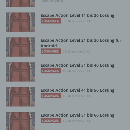
Aktueller Artikel
Escape Action Level 11 bis 20 Lösung
f) Pseudonymisierung
LÖSUNGEN
07. Dezember 2013
Pseudonymisierung ist die Verarbeitung
personenbezogener Daten in einer Weise,
Escape Action Level 21 bis 30 Lösung für
auf welche die personenbezogenen Daten
Android
ohne Hinzuziehung zusätzlicher
LÖSUNGEN
09. Dezember 2013
Informationen nicht mehr einer spezifischen
betroffenen Person zugeordnet werden
Escape Action Level 31 bis 40 Lösung
können, sofern diese zusätzlichen
LÖSUNGEN
10. Dezember 2013
Informationen gesondert aufbewahrt werden
und technischen und organisatorischen
Maßnahmen unterliegen, die gewährleisten,
dass die personenbezogenen Daten nicht
Escape Action Level 41 bis 50 Lösung
einer identifizierten oder identifizierbaren
LÖSUNGEN
15. Dezember 2013
natürlichen Person zugewiesen werden.
Escape Action Level 51 bis 60 Lösung
LÖSUNGEN
g) Verantwortlicher oder für die Verarbeitung
15. Dezember 2013
Verantwortlicher