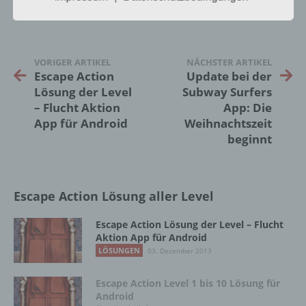
Einschränkung der Verarbeitung ist die
Markierung gespeicherter
personenbezogener Daten mit dem Ziel, ihre
künftige Verarbeitung einzuschränken.
VORIGER ARTIKEL
NÄCHSTER ARTIKEL
Escape Action
Update bei der
Lösung der Level
Subway Surfers
– Flucht Aktion
App: Die
e) Profiling
App für Android
Weihnachtszeit
beginnt
Profiling ist jede Art der automatisierten
Verarbeitung personenbezogener Daten, die
darin besteht, dass diese
personenbezogenen Daten verwendet
werden, um bestimmte persönliche Aspekte,
Escape Action Lösung aller Level
die sich auf eine natürliche Person beziehen,
zu bewerten, insbesondere, um Aspekte
Escape Action Lösung der Level – Flucht
bezüglich Arbeitsleistung, wirtschaftlicher
Aktion App für Android
Lage, Gesundheit, persönlicher Vorlieben,
LÖSUNGEN
03. Dezember 2013
Interessen, Zuverlässigkeit, Verhalten,
Aufenthaltsort oder Ortswechsel dieser
Escape Action Level 1 bis 10 Lösung für
natürlichen Person zu analysieren oder
Android
vorherzusagen.