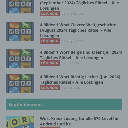
(September 2024) Tägliches Rätsel – Alle
oder andere Stelle, die personenbezogene
Lösungen
Daten im Auftrag des Verantwortlichen
LÖSUNGEN
31. August 2024
verarbeitet.
4 Bilder 1 Wort Clevere Weltgeschichte
(August 2024) Tägliches Rätsel – Alle
Lösungen
i) Empfänger
LÖSUNGEN
01. August 2024
Empfänger ist eine natürliche oder juristische
4 Bilder 1 Wort Berge und Meer (Juli 2024)
Person, Behörde, Einrichtung oder andere
Tägliches Rätsel – Alle Lösungen
Stelle, der personenbezogene Daten
LÖSUNGEN
01. Juli 2024
offengelegt werden, unabhängig davon, ob
es sich bei ihr um einen Dritten handelt oder
4 Bilder 1 Wort Richtig Lecker (Juni 2024)
nicht. Behörden, die im Rahmen eines
Tägliches Rätsel – Alle Lösungen
bestimmten Untersuchungsauftrags nach
LÖSUNGEN
01. Juni 2024
dem Unionsrecht oder dem Recht der
Mitgliedstaaten möglicherweise
personenbezogene Daten erhalten, gelten
Empfehlenswert
jedoch nicht als Empfänger.
Wort Kreuz Lösung für alle 570 Level für
Android und iOS
j) Dritter