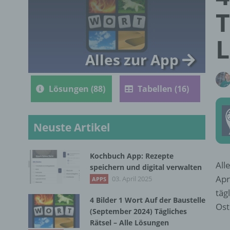
T
L
Alles zur App
Lösungen (88)
Tabellen (16)
Neuste Artikel
Kochbuch App: Rezepte
All
speichern und digital verwalten
Apr
03. April 2025
APPS
täg
4 Bilder 1 Wort Auf der Baustelle
Ost
(September 2024) Tägliches
Rätsel – Alle Lösungen