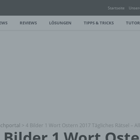
Startseite
Unser
EWS
REVIEWS
LÖSUNGEN
TIPPS & TRICKS
TUTOR
chportal
>
4 Bilder 1 Wort Ostern 2017 Tägliches Rätsel – A
 Bilder 1 Wort Ost