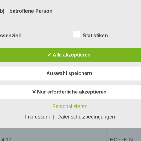
4.17
BERÜHMT
b) betroffene Person
4.17
STADION
Betroffene Person ist jede identifizierte oder identifizierbare
4.17
SCHALE
natürliche Person, deren personenbezogene Daten von dem für
ssenziell
Statistiken
Verarbeitung Verantwortlichen verarbeitet werden.
4.17
FÄRBEN
✓ Alle akzeptieren
4.17
PLANEN
c) Verarbeitung
4.17
KOFFER
Auswahl speichern
Verarbeitung ist jeder mit oder ohne Hilfe automatisierter Verfa
ausgeführte Vorgang oder jede solche Vorgangsreihe im
.4.17
LÖFFEL
Zusammenhang mit personenbezogenen Daten wie das Erheb
✕ Nur erforderliche akzeptieren
das Erfassen, die Organisation, das Ordnen, die Speicherung, 
.4.17
HUT
Anpassung oder Veränderung, das Auslesen, das Abfragen, die
Personalisieren
Verwendung, die Offenlegung durch Übermittlung, Verbreitung 
.4.17
WILD
eine andere Form der Bereitstellung, den Abgleich oder die
Impressum
|
Datenschutzbedingungen
Verknüpfung, die Einschränkung, das Löschen oder die Vernich
.4.17
MESSE
.4.17
HOPPELN