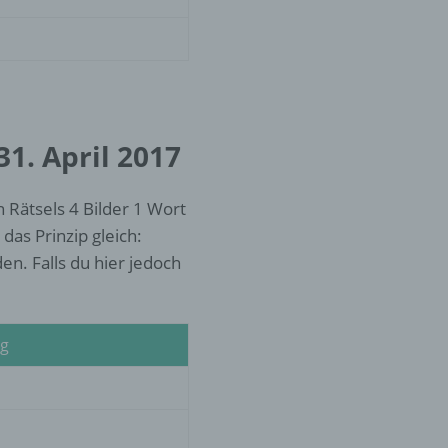
er
ung
31. April 2017
 Rätsels 4 Bilder 1 Wort
das Prinzip gleich:
n. Falls du hier jedoch
hen,
ng,
essen,
ser
ng