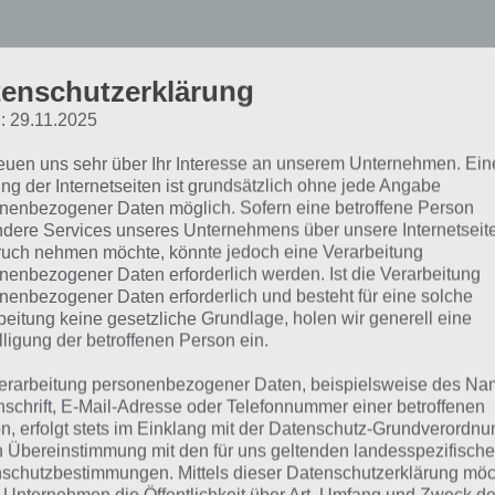
 Bilder 1 Wort Lösung Täg
enschutzerklärung
: 29.11.2025
ätsel Ostern 2017
reuen uns sehr über Ihr Interesse an unserem Unternehmen. Ein
ng der Internetseiten ist grundsätzlich ohne jede Angabe
it du schnell zur entsprechenden 4 Bilder 1 Wort Lösung 
nenbezogener Daten möglich. Sofern eine betroffene Person
dere Services unseres Unternehmens über unsere Internetseite
ingen kannst, haben wir hier eine Übersicht parat:
uch nehmen möchte, könnte jedoch eine Verarbeitung
nenbezogener Daten erforderlich werden. Ist die Verarbeitung
dex]
nenbezogener Daten erforderlich und besteht für eine solche
beitung keine gesetzliche Grundlage, holen wir generell eine
 4 Bilder 1 Wort musst du anhand von Bildern die entspr
lligung der betroffenen Person ein.
ausbekommen. Dies ist teilweise gar nicht so einfach und 
erarbeitung personenbezogener Daten, beispielsweise des Na
wer. Aus diesem Grund präsentieren wir für das tägliche 
nschrift, E-Mail-Adresse oder Telefonnummer einer betroffenen
il lautet das Paket Ostern 2017, die Wörter sind also im B
n, erfolgt stets im Einklang mit der Datenschutz-Grundverordnu
n Übereinstimmung mit den für uns geltenden landesspezifisch
esiedelt. Das Prinzip bleibt gleich.
schutzbestimmungen. Mittels dieser Datenschutzerklärung mö