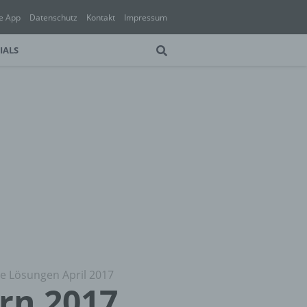
e App
Datenschutz
Kontakt
Impressum
IALS
lle Lösungen April 2017
ern 2017