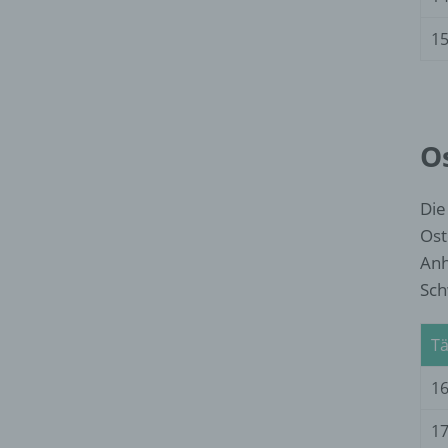
15
Os
Die
Ost
Anh
Sch
Tä
16
17