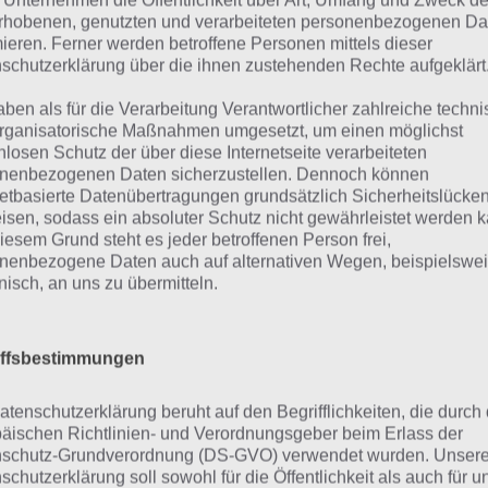
 Unternehmen die Öffentlichkeit über Art, Umfang und Zweck de
rhobenen, genutzten und verarbeiteten personenbezogenen Da
mieren. Ferner werden betroffene Personen mittels dieser
schutzerklärung über die ihnen zustehenden Rechte aufgeklärt
aben als für die Verarbeitung Verantwortlicher zahlreiche techn
rganisatorische Maßnahmen umgesetzt, um einen möglichst
nlosen Schutz der über diese Internetseite verarbeiteten
nenbezogenen Daten sicherzustellen. Dennoch können
netbasierte Datenübertragungen grundsätzlich Sicherheitslücke
isen, sodass ein absoluter Schutz nicht gewährleistet werden k
iesem Grund steht es jeder betroffenen Person frei,
nenbezogene Daten auch auf alternativen Wegen, beispielswe
onisch, an uns zu übermitteln.
r findest du die 4 Bilder 1 Wort Lösung für Ostern 2017 für 
iffsbestimmungen
Monat April 2017
atenschutzerklärung beruht auf den Begrifflichkeiten, die durch
äischen Richtlinien- und Verordnungsgeber beim Erlass der
sungen für Ostern – 1. April bis 
schutz-Grundverordnung (DS-GVO) verwendet wurden. Unser
schutzerklärung soll sowohl für die Öffentlichkeit als auch für u