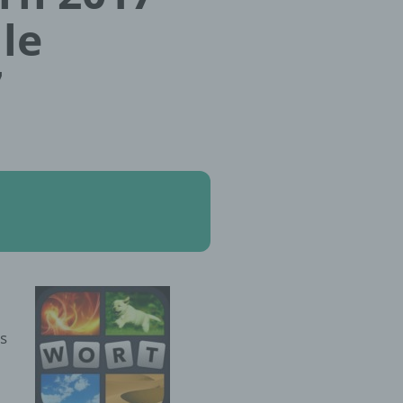
lle
7
s