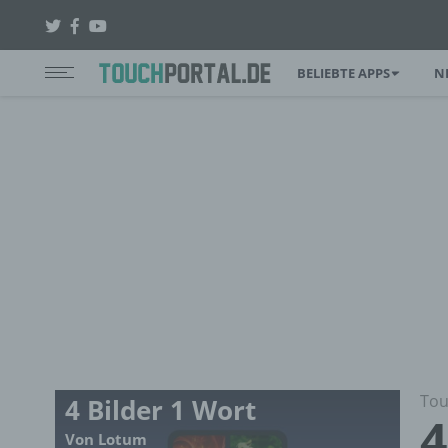
BELIEBTE APPS
N
Tou
4 Bilder 1 Wort
4
Von Lotum