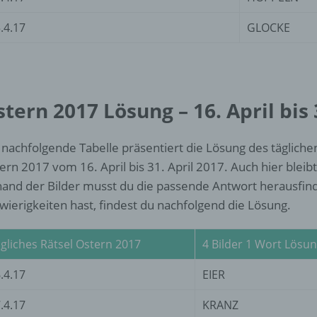
d) Einschränkung der Verarbeitung
.4.17
GLOCKE
Einschränkung der Verarbeitung ist die Markierung gespeichert
personenbezogener Daten mit dem Ziel, ihre künftige Verarbeit
einzuschränken.
tern 2017 Lösung – 16. April bis 
e) Profiling
 nachfolgende Tabelle präsentiert die Lösung des täglichen
Profiling ist jede Art der automatisierten Verarbeitung
personenbezogener Daten, die darin besteht, dass diese
ern 2017 vom 16. April bis 31. April 2017. Auch hier bleibt 
personenbezogenen Daten verwendet werden, um bestimmte
and der Bilder musst du die passende Antwort herausfinde
persönliche Aspekte, die sich auf eine natürliche Person bezie
wierigkeiten hast, findest du nachfolgend die Lösung.
zu bewerten, insbesondere, um Aspekte bezüglich Arbeitsleistu
wirtschaftlicher Lage, Gesundheit, persönlicher Vorlieben, Inter
Zuverlässigkeit, Verhalten, Aufenthaltsort oder Ortswechsel die
gliches Rätsel Ostern 2017
4 Bilder 1 Wort Lösu
natürlichen Person zu analysieren oder vorherzusagen.
.4.17
EIER
f) Pseudonymisierung
.4.17
KRANZ