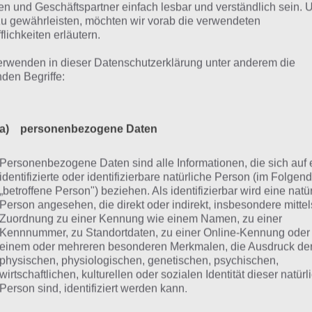
n und Geschäftspartner einfach lesbar und verständlich sein.
r die Lösungen für 4 Bilder 1 Wort Ostern 2017 vom 1. April
zu gewährleisten, möchten wir vorab die verwendeten
ungen sollten bei jedem Spieler gleich sein. Wenn du mit 4
flichkeiten erläutern.
onnen hast, ist die Lösung für das erste tägliche Rätsel “He
erwenden in dieser Datenschutzerklärung unter anderem die
 App, dann wirst du nachfolgend stets die korrekte Lösung
nden Begriffe:
ICHTIG: Tippe auf den Button “Lösung anzeigen”, um dir nur
ösung anzeigen zu lassen. Wir haben uns für diese Variant
a) personenbezogene Daten
icht bereits die Lösungen anderer Tage vorab siehst und so
eht!
Personenbezogene Daten sind alle Informationen, die sich auf 
identifizierte oder identifizierbare natürliche Person (im Folgen
„betroffene Person") beziehen. Als identifizierbar wird eine natü
gliches Rätsel Ostern 2017
4 Bilder 1 W
Person angesehen, die direkt oder indirekt, insbesondere mittel
Zuordnung zu einer Kennung wie einem Namen, zu einer
4.17
HÄSCHEN
Kennnummer, zu Standortdaten, zu einer Online-Kennung oder
einem oder mehreren besonderen Merkmalen, die Ausdruck de
4.17
KORB
physischen, physiologischen, genetischen, psychischen,
wirtschaftlichen, kulturellen oder sozialen Identität dieser natür
Person sind, identifiziert werden kann.
4.17
WOCHE