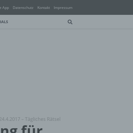
e App
Datenschutz
Kontakt
Impressum
IALS
24.4.2017 – Tägliches Rätsel
ung für