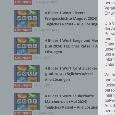
31. August 2024
Zur
LÖSUNGEN
perso
Verar
4 Bilder 1 Wort Clevere
Einwi
Weltgeschichte (August 2024)
Die V
Tägliches Rätsel – Alle Lösungen
der A
01. August 2024
LÖSUNGEN
Perso
und i
4 Bilder 1 Wort Berge und Meer
Daten
(Juli 2024) Tägliches Rätsel – Alle
unser
Lösungen
uns e
01. Juli 2024
LÖSUNGEN
infor
Daten
4 Bilder 1 Wort Richtig Lecker
(Juni 2024) Tägliches Rätsel –
Wir h
Alle Lösungen
und o
lücke
01. Juni 2024
LÖSUNGEN
perso
Inter
4 Bilder 1 Wort Zauberhafte
K
aufwe
Märchenwelt (Mai 2024)
Aus d
Tägliches Rätsel – Alle Lösungen
S
perso
29. April 2024
LÖSUNGEN