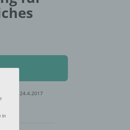
iches
 Wort vom 24.4.2017
e
 in