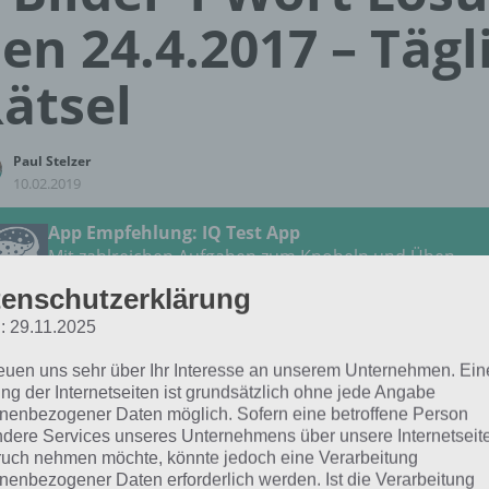
en 24.4.2017 – Tägl
ätsel
Paul Stelzer
10.02.2019
App Empfehlung: IQ Test App
Mit zahlreichen Aufgaben zum Knobeln und Üben
JETZT KOSTENLOS HERUNTERLADEN
enschutzerklärung
: 29.11.2025
 Lösung für das tägliche Rätsel Ostern 2017 in 4 Bilder 1
reuen uns sehr über Ihr Interesse an unserem Unternehmen. Ein
tet:
ng der Internetseiten ist grundsätzlich ohne jede Angabe
nenbezogener Daten möglich. Sofern eine betroffene Person
dere Services unseres Unternehmens über unsere Internetseite
SÜßIGKEIT
uch nehmen möchte, könnte jedoch eine Verarbeitung
nenbezogener Daten erforderlich werden. Ist die Verarbeitung