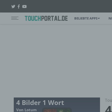
BELIEBTE APPS
N
Tou
4 Bilder 1 Wort
4
Von Lotum