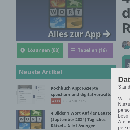
d
R
Alles zur App
Lösungen (88)
Tabellen (16)
Neuste Artikel
Dat
Stand
Kochbuch App: Rezepte
Die
speichern und digital verwalten
Wir f
lau
03. April 2025
APPS
Nutzu
perso
4 Bilder 1 Wort Auf der Baustelle
beson
(September 2024) Tägliches
Anspr
Rätsel – Alle Lösungen
perso