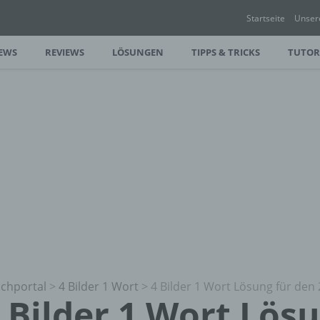
Startseite
Unser
EWS
REVIEWS
LÖSUNGEN
TIPPS & TRICKS
TUTOR
chportal
>
4 Bilder 1 Wort
>
4 Bilder 1 Wort Lösung für den 
 Bilder 1 Wort Lös