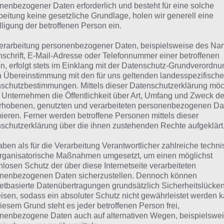
 Übersicht der
4 Bilder 1 Wort Lösungen rund um Ostern
nenbezogener Daten erforderlich und besteht für eine solche
beitung keine gesetzliche Grundlage, holen wir generell eine
lligung der betroffenen Person ein.
erarbeitung personenbezogener Daten, beispielsweise des Na
nschrift, E-Mail-Adresse oder Telefonnummer einer betroffenen
n, erfolgt stets im Einklang mit der Datenschutz-Grundverordnu
n Übereinstimmung mit den für uns geltenden landesspezifisch
schutzbestimmungen. Mittels dieser Datenschutzerklärung mö
 Unternehmen die Öffentlichkeit über Art, Umfang und Zweck de
rhobenen, genutzten und verarbeiteten personenbezogenen Da
mieren. Ferner werden betroffene Personen mittels dieser
schutzerklärung über die ihnen zustehenden Rechte aufgeklärt
aben als für die Verarbeitung Verantwortlicher zahlreiche techn
rganisatorische Maßnahmen umgesetzt, um einen möglichst
nlosen Schutz der über diese Internetseite verarbeiteten
nenbezogenen Daten sicherzustellen. Dennoch können
netbasierte Datenübertragungen grundsätzlich Sicherheitslücke
urze Begriffserklärung z
isen, sodass ein absoluter Schutz nicht gewährleistet werden k
iesem Grund steht es jeder betroffenen Person frei,
üßigkeit
nenbezogene Daten auch auf alternativen Wegen, beispielswe