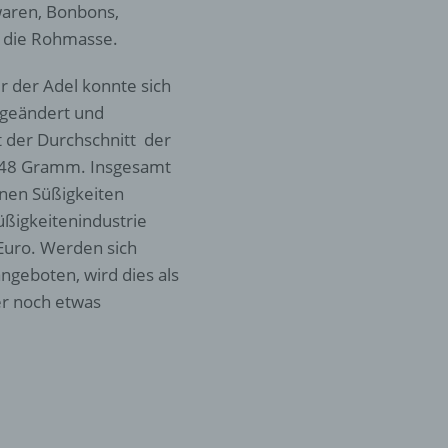
waren, Bonbons,
rliche
 die Rohmasse.
s
 zu
r der Adel konnte sich
r
s geändert und
t der Durchschnitt der
lichen
s 48 Gramm. Insgesamt
nnen Süßigkeiten
üßigkeitenindustrie
Euro. Werden sich
ngeboten, wird dies als
 die
er noch etwas
hren