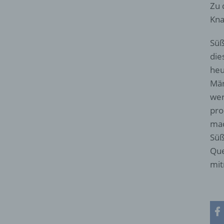
Zu 
Kna
Süß
die
heu
Män
wer
pro
mac
Süß
Que
mit