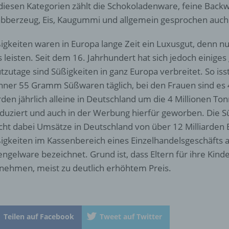
diesen Kategorien zählt die Schokoladenware, feine Back
„betroffene Person") beziehen. Als identifizierbar wird eine natü
bberzeug, Eis, Kaugummi und allgemein gesprochen auch
Person angesehen, die direkt oder indirekt, insbesondere mittel
Zuordnung zu einer Kennung wie einem Namen, zu einer
Kennnummer, zu Standortdaten, zu einer Online-Kennung oder
igkeiten waren in Europa lange Zeit ein Luxusgut, denn nu
einem oder mehreren besonderen Merkmalen, die Ausdruck de
s leisten. Seit dem 16. Jahrhundert hat sich jedoch einige
physischen, physiologischen, genetischen, psychischen,
tzutage sind Süßigkeiten in ganz Europa verbreitet. So iss
wirtschaftlichen, kulturellen oder sozialen Identität dieser natür
Person sind, identifiziert werden kann.
ner 55 Gramm Süßwaren täglich, bei den Frauen sind e
den jährlich alleine in Deutschland um die 4 Millionen To
duziert und auch in der Werbung hierfür geworben. Die S
b) betroffene Person
ht dabei Umsätze in Deutschland von über 12 Milliarden 
igkeiten im Kassenbereich eines Einzelhandelsgeschäfts a
Betroffene Person ist jede identifizierte oder identifizierbare
natürliche Person, deren personenbezogene Daten von dem für
ngelware bezeichnet. Grund ist, dass Eltern für ihre Kind
Verarbeitung Verantwortlichen verarbeitet werden.
nehmen, meist zu deutlich erhöhtem Preis.
c) Verarbeitung
Teilen auf Facebook
Tweet auf Twitter
Verarbeitung ist jeder mit oder ohne Hilfe automatisierter Verfa