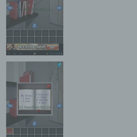
Speicherung dieser Daten zur Absicherung des für
die Verarbeitung Verantwortlichen erforderlich.
Eine Weitergabe dieser Daten an Dritte erfolgt
grundsätzlich nicht, sofern keine gesetzliche
Pflicht zur Weitergabe besteht oder die Weitergabe
der Strafverfolgung dient.
Die Registrierung der betroffenen Person unter
freiwilliger Angabe personenbezogener Daten
dient dem für die Verarbeitung Verantwortlichen
dazu, der betroffenen Person Inhalte oder
Leistungen anzubieten, die aufgrund der Natur der
Sache nur registrierten Benutzern angeboten
werden können. Registrierten Personen steht die
Möglichkeit frei, die bei der Registrierung
angegebenen personenbezogenen Daten
jederzeit abzuändern oder vollständig aus dem
Datenbestand des für die Verarbeitung
Verantwortlichen löschen zu lassen.
Der für die Verarbeitung Verantwortliche erteilt
jeder betroffenen Person jederzeit auf Anfrage