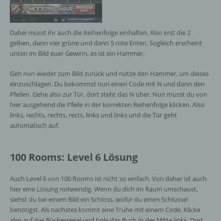
Cookies / SessionStorage / LocalStorage
Dabei müsst ihr auch die Reihenfolge einhalten. Also erst die 2
Die Internetseiten verwenden teilweise so
gelben, dann vier grüne und dann 5 rote Enten. Sogleich erscheint
genannte Cookies, LocalStorage und
unten im Bild euer Gewinn, es ist ein Hammer.
SessionStorage. Dies dient dazu, unser Angebot
nutzerfreundlicher, effektiver und sicherer zu
Geh nun wieder zum Bild zurück und nutze den Hammer, um dieses
machen. Local Storage und SessionStorage ist
einzuschlagen. Du bekommst nun einen Code mit N und dann den
eine Technologie, mit welcher ihr Browser Daten
Pfeilen. Gehe also zur Tür, dort steht das N über. Nun musst du von
auf Ihrem Computer oder mobilen Gerät
hier ausgehend die Pfeile in der korrekten Reihenfolge klicken. Also
abspeichert. Cookies sind Textdateien, welche
links, rechts, rechts, rects, links und links und die Tür geht
über einen Internetbrowser auf einem
automatisch auf.
Computersystem abgelegt und gespeichert
werden. Sie können die Verwendung von Cookies,
LocalStorage und SessionStorage durch
100 Rooms: Level 6 Lösung
entsprechende Einstellung in Ihrem Browser
verhindern.
Auch Level 6 von 100 Rooms ist nicht so einfach. Von daher ist auch
hier eine Lösung notwendig. Wenn du dich im Raum umschaust,
Zahlreiche Internetseiten und Server verwenden
siehst du bei einem Bild ein Schloss, wofür du einen Schlüssel
Cookies. Viele Cookies enthalten eine sogenannte
benötigst. Als nächstes kommt eine Truhe mit einem Code. Klicke
Cookie-ID. Eine Cookie-ID ist eine eindeutige
Kennung des Cookies. Sie besteht aus einer
also auf das Bücherregal und hole das Buch in der Mitte links. Dort