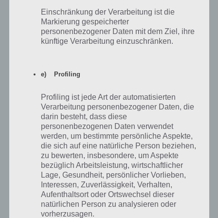
Auch die Idee hinter Level 4 ist relativ gut umgesetzt, 100 Rooms
Einschränkung der Verarbeitung ist die
Markierung gespeicherter
macht auf jedenfall sehr viel Laune. Die Level sind relativ
personenbezogener Daten mit dem Ziel, ihre
unterschiedlich von der Schwierigkeit her. Wenn man aber einmal
künftige Verarbeitung einzuschränken.
den Bogen raus hat, geht das Spiel eigentlich. Hier nun also die
Lösung von Level 4.
Zunächst siehst du eine Axt recht oben über der Tür. Nimm diese auf
e) Profiling
und drehe nach rechts. Dort setzt du die Axt ein und zerhaust das
Holz. Nun brauchst du wieder einen Code. Hier aber erstmal die
Profiling ist jede Art der automatisierten
Screenshots zum ersten Schritt:
Verarbeitung personenbezogener Daten, die
darin besteht, dass diese
personenbezogenen Daten verwendet
werden, um bestimmte persönliche Aspekte,
die sich auf eine natürliche Person beziehen,
zu bewerten, insbesondere, um Aspekte
bezüglich Arbeitsleistung, wirtschaftlicher
Lage, Gesundheit, persönlicher Vorlieben,
Interessen, Zuverlässigkeit, Verhalten,
Aufenthaltsort oder Ortswechsel dieser
natürlichen Person zu analysieren oder
vorherzusagen.