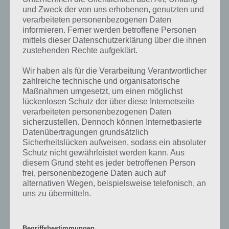
In Level 3 sieht man einen Code, den man eingeben muss auf der
und Zweck der von uns erhobenen, genutzten und
Tür. Nun gilt es herauszufinden, wie dieser lautet. Dazu dreht man
verarbeiteten personenbezogenen Daten
sich nach links und schaut sich den Papierkorb an. Dort findet man
informieren. Ferner werden betroffene Personen
einen Karton. Diese nimmt man auf. Zudem findet sich beim Fenster
mittels dieser Datenschutzerklärung über die ihnen
ein Messer. Nun klickt man den Karton doppelt an und das Messer
zustehenden Rechte aufgeklärt.
einmal und klickt es auf den Karton. Aus diesem holt man eine
Neonröhre raus und kann diese in Level 3 einsetzn, doch dazu
Wir haben als für die Verarbeitung Verantwortlicher
später mehr. Zunächst die Screenshots zu diesem ersten Schritt in
zahlreiche technische und organisatorische
Level 3 als Lösung:
Maßnahmen umgesetzt, um einen möglichst
lückenlosen Schutz der über diese Internetseite
verarbeiteten personenbezogenen Daten
sicherzustellen. Dennoch können Internetbasierte
Datenübertragungen grundsätzlich
Sicherheitslücken aufweisen, sodass ein absoluter
Schutz nicht gewährleistet werden kann. Aus
diesem Grund steht es jeder betroffenen Person
frei, personenbezogene Daten auch auf
alternativen Wegen, beispielsweise telefonisch, an
uns zu übermitteln.
Begriffsbestimmungen