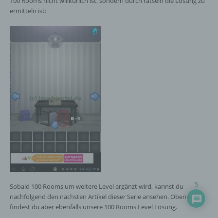
100 Rooms nicht willkürlich ist, sondern durch rätseln die Lösung zu
Adresse) umfasst. Sofern eine betroffene Person
ermitteln ist:
per E-Mail oder über ein Kontaktformular den
Kontakt mit dem für die Verarbeitung
Verantwortlichen aufnimmt, werden die von der
betroffenen Person übermittelten
personenbezogenen Daten automatisch
gespeichert. Solche auf freiwilliger Basis von einer
betroffenen Person an den für die Verarbeitung
Verantwortlichen übermittelten
personenbezogenen Daten werden für Zwecke der
Bearbeitung oder der Kontaktaufnahme zur
betroffenen Person gespeichert. Es erfolgt keine
Weitergabe dieser personenbezogenen Daten an
Dritte.
Kommentarfunktion im Blog auf der Internetseite
5
Sobald 100 Rooms um weitere Level ergänzt wird, kannst du
Wir bieten den Nutzern auf einem Blog, der sich
nachfolgend den nächsten Artikel dieser Serie ansehen. Obene
auf der Internetseite des für die Verarbeitung
findest du aber ebenfalls unsere 100 Rooms Level Lösung.
Verantwortlichen befindet, die Möglichkeit,