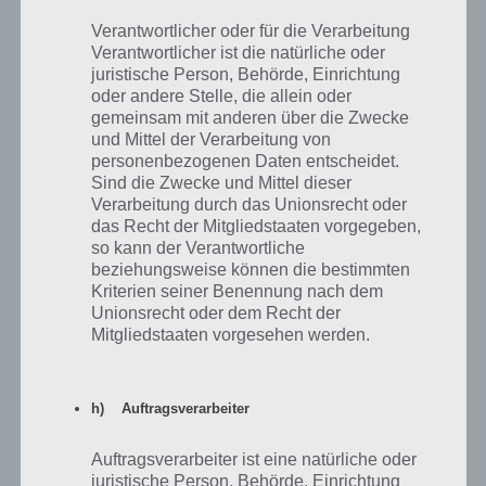
Als nächstes musst du zum Fenster und dort das Kabel aufnehmen.
Verantwortlicher oder für die Verarbeitung
Dieses brauchst du, um den Wassererhitzer anzuschalten. Nun kann
Verantwortlicher ist die natürliche oder
man das Warmwasser aufmachen und sieht erneut einen Code.
juristische Person, Behörde, Einrichtung
Auch hier die Screenshots von Level 4 von 100 Rooms.
oder andere Stelle, die allein oder
gemeinsam mit anderen über die Zwecke
und Mittel der Verarbeitung von
personenbezogenen Daten entscheidet.
Sind die Zwecke und Mittel dieser
Verarbeitung durch das Unionsrecht oder
das Recht der Mitgliedstaaten vorgegeben,
so kann der Verantwortliche
beziehungsweise können die bestimmten
Kriterien seiner Benennung nach dem
Unionsrecht oder dem Recht der
Mitgliedstaaten vorgesehen werden.
h) Auftragsverarbeiter
Auftragsverarbeiter ist eine natürliche oder
juristische Person, Behörde, Einrichtung