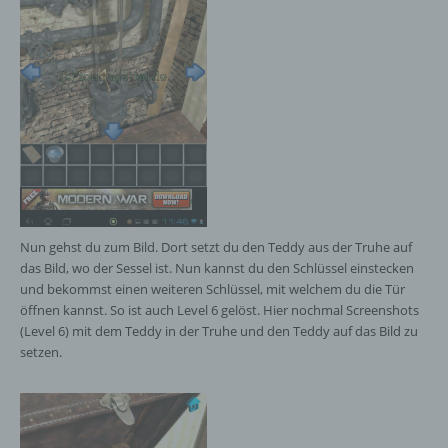
Protokoll-Adresse (IP-Adresse), (7) der Internet-
Service-Provider des zugreifenden Systems und
(8) sonstige ähnliche Daten und Informationen, die
der Gefahrenabwehr im Falle von Angriffen auf
unsere informationstechnologischen Systeme
dienen.
Bei der Nutzung dieser allgemeinen Daten und
Informationen ziehen wird keine Rückschlüsse auf
die betroffene Person. Diese Informationen werden
vielmehr benötigt, um (1) die Inhalte unserer
Internetseite korrekt auszuliefern, (2) die Inhalte
Nun gehst du zum Bild. Dort setzt du den Teddy aus der Truhe auf
unserer Internetseite sowie die Werbung für diese
das Bild, wo der Sessel ist. Nun kannst du den Schlüssel einstecken
zu optimieren, (3) die dauerhafte
Funktionsfähigkeit unserer
und bekommst einen weiteren Schlüssel, mit welchem du die Tür
informationstechnologischen Systeme und der
öffnen kannst. So ist auch Level 6 gelöst. Hier nochmal Screenshots
Technik unserer Internetseite zu gewährleisten
(Level 6) mit dem Teddy in der Truhe und den Teddy auf das Bild zu
sowie (4) um Strafverfolgungsbehörden im Falle
setzen.
eines Cyberangriffes die zur Strafverfolgung
notwendigen Informationen bereitzustellen. Diese
anonym erhobenen Daten und Informationen
werden durch uns daher einerseits statistisch und
ferner mit dem Ziel ausgewertet, den Datenschutz