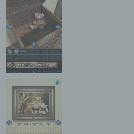
und die Datensicherheit in unserem Unternehmen
zu erhöhen, um letztlich ein optimales
Schutzniveau für die von uns verarbeiteten
personenbezogenen Daten sicherzustellen. Die
anonymen Daten der Server-Logfiles werden
getrennt von allen durch eine betroffene Person
angegebenen personenbezogenen Daten
gespeichert.
Registrierung auf unserer Internetseite
Die betroffene Person hat die Möglichkeit, sich auf
der Internetseite des für die Verarbeitung
Verantwortlichen unter Angabe von
personenbezogenen Daten zu registrieren.
Welche personenbezogenen Daten dabei an den
für die Verarbeitung Verantwortlichen übermittelt
werden, ergibt sich aus der jeweiligen
Eingabemaske, die für die Registrierung
verwendet wird. Die von der betroffenen Person