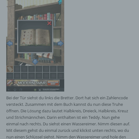
Nutzern die Verwendung unserer Internetseite zu
erleichtern. Der Benutzer einer Internetseite, die
Cookies verwendet, muss beispielsweise nicht bei
jedem Besuch der Internetseite erneut seine
Zugangsdaten eingeben, weil dies von der
Internetseite und dem auf dem Computersystem
des Benutzers abgelegten Cookie übernommen
wird. Ein weiteres Beispiel ist das Cookie eines
Warenkorbes im Online-Shop. Der Online-Shop
merkt sich die Artikel, die ein Kunde in den
virtuellen Warenkorb gelegt hat, über ein Cookie.
Die betroffene Person kann die Setzung von
Cookies durch unsere Internetseite jederzeit
mittels einer entsprechenden Einstellung des
genutzten Internetbrowsers verhindern und damit
Bei der Tür siehst du links die Bretter. Dort hat sich ein Zahlencode
der Setzung von Cookies dauerhaft
versteckt. Zusammen mit dem Buch kannst du nun diese Truhe
widersprechen. Ferner können bereits gesetzte
öffnen. Die Lösung dazu lautet Halbkreis, Dreieck, Halbkreis, Kreuz
Cookies jederzeit über einen Internetbrowser oder
und Strichmännchen. Darin enthalten ist ein Teddy. Nun gehe
andere Softwareprogramme gelöscht werden. Dies
einmal nach rechts. Du siehst einen Wassereimer. Nimm diesen auf.
ist in allen gängigen Internetbrowsern möglich.
Mit diesem gehst du einmal zurück und klickst unten rechts, wo du
Deaktiviert die betroffene Person die Setzung von
nun einen Schlüssel siehst. Nimm den Wassereimer und hole den