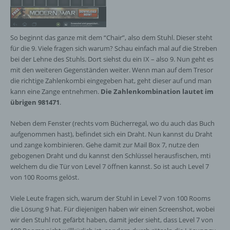
Auskunft darüber, welche personenbezogenen
Daten über die betroffene Person gespeichert sind.
Ferner berichtigt oder löscht der für die
Verarbeitung Verantwortliche personenbezogene
So beginnt das ganze mit dem “Chair”, also dem Stuhl. Dieser steht
Daten auf Wunsch oder Hinweis der betroffenen
für die 9. Viele fragen sich warum? Schau einfach mal auf die Streben
Person, soweit dem keine gesetzlichen
bei der Lehne des Stuhls. Dort siehst du ein IX – also 9. Nun geht es
Aufbewahrungspflichten entgegenstehen. Die
mit den weiteren Gegenständen weiter. Wenn man auf dem Tresor
Gesamtheit der Mitarbeiter des für die Verarbeitung
die richtige Zahlenkombi eingegeben hat, geht dieser auf und man
Verantwortlichen stehen der betroffenen Person in
kann eine Zange entnehmen.
Die Zahlenkombination lautet im
diesem Zusammenhang als Ansprechpartner zur
übrigen 981471
.
Verfügung.
Neben dem Fenster (rechts vom Bücherregal, wo du auch das Buch
aufgenommen hast), befindet sich ein Draht. Nun kannst du Draht
Kontaktmöglichkeit über die Internetseite
und zange kombinieren. Gehe damit zur Mail Box 7, nutze den
gebogenen Draht und du kannst den Schlüssel herausfischen, mti
welchem du die Tür von Level 7 öffnen kannst. So ist auch Level 7
Die Internetseite enthält aufgrund von gesetzlichen
von 100 Rooms gelöst.
Vorschriften Angaben, die eine schnelle
elektronische Kontaktaufnahme zu unserem
Viele Leute fragen sich, warum der Stuhl in Level 7 von 100 Rooms
Unternehmen sowie eine unmittelbare
Kommunikation mit uns ermöglichen, was
die Lösung 9 hat. Für diejenigen haben wir einen Screenshot, wobei
ebenfalls eine allgemeine Adresse der
wir den Stuhl rot gefärbt haben, damit jeder sieht, dass Level 7 von
sogenannten elektronischen Post (E-Mail-