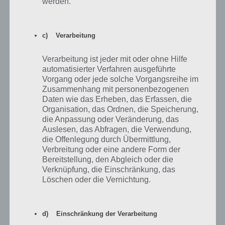
werden.
c) Verarbeitung
Verarbeitung ist jeder mit oder ohne Hilfe
automatisierter Verfahren ausgeführte
Vorgang oder jede solche Vorgangsreihe im
Zusammenhang mit personenbezogenen
Daten wie das Erheben, das Erfassen, die
Organisation, das Ordnen, die Speicherung,
die Anpassung oder Veränderung, das
Auslesen, das Abfragen, die Verwendung,
die Offenlegung durch Übermittlung,
Nachdem wir die Lampe (UV Licht) eingesetzt haben, erkennen wir
Verbreitung oder eine andere Form der
den Code. Dieser lautet 783461. Dies gibt man nun an der Tür ein
Bereitstellung, den Abgleich oder die
und das ist auch die Lösung für Level 3 von 100 Rooms. Die Tür zu
Verknüpfung, die Einschränkung, das
Level 4 öffnet sich nun automatisch, nachdem man den Code
Löschen oder die Vernichtung.
eingegeben hat.
100 Rooms: Level 4 Lösung
d) Einschränkung der Verarbeitung