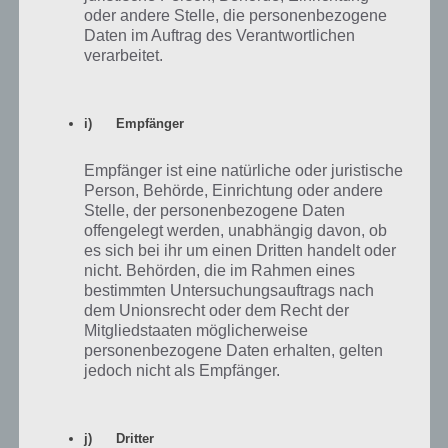
oder andere Stelle, die personenbezogene
Daten im Auftrag des Verantwortlichen
verarbeitet.
i) Empfänger
Empfänger ist eine natürliche oder juristische
Person, Behörde, Einrichtung oder andere
Stelle, der personenbezogene Daten
offengelegt werden, unabhängig davon, ob
es sich bei ihr um einen Dritten handelt oder
nicht. Behörden, die im Rahmen eines
bestimmten Untersuchungsauftrags nach
Der Code lautet also 514796. Diesen muss man jetzt nur noch beim
dem Unionsrecht oder dem Recht der
Safe von Level 4 eingeben und holt sich nun den Schlüssel raus.
Mitgliedstaaten möglicherweise
Damit kann man nun die Tür öffnen und der Weg in Level 5 von 100
personenbezogene Daten erhalten, gelten
Rooms ist frei.
jedoch nicht als Empfänger.
100 Rooms: Level 5 Lösung
j) Dritter