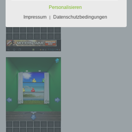
sie mit der Verarbeitung der sie betreffenden
Personalisieren
personenbezogenen Daten einverstanden
ist.
Impressum
Datenschutzbedingungen
|
Name und Anschrift des für die Verarbeitung
Verantwortlichen
Verantwortlicher im Sinne der Datenschutz-
Grundverordnung, sonstiger in den Mitgliedstaaten
der Europäischen Union geltenden
Datenschutzgesetze und anderer Bestimmungen
mit datenschutzrechtlichem Charakter ist die:
InnoMobile GmbH
Schlehenweg 20
18069 Lambrechtshagen
DE