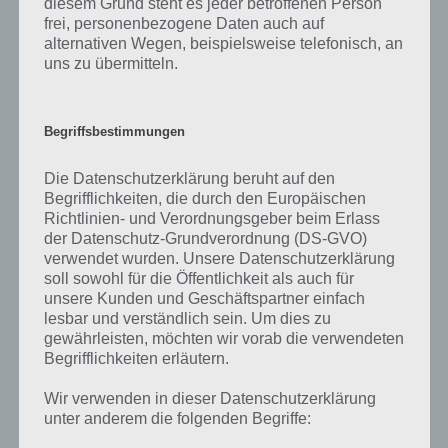
diesem Grund steht es jeder betroffenen Person
frei, personenbezogene Daten auch auf
Auf WhatsApp teilen
Teilen auf Facebook
alternativen Wegen, beispielsweise telefonisch, an
uns zu übermitteln.
Tweet auf Twitter
Begriffsbestimmungen
Nächster Artikel in dieser Serie
Die Datenschutzerklärung beruht auf den
Begrifflichkeiten, die durch den Europäischen
Richtlinien- und Verordnungsgeber beim Erlass
Mehr Artikel hier auf Touchportal
der Datenschutz-Grundverordnung (DS-GVO)
verwendet wurden. Unsere Datenschutzerklärung
soll sowohl für die Öffentlichkeit als auch für
unsere Kunden und Geschäftspartner einfach
lesbar und verständlich sein. Um dies zu
gewährleisten, möchten wir vorab die verwendeten
Begrifflichkeiten erläutern.
Wir verwenden in dieser Datenschutzerklärung
unter anderem die folgenden Begriffe: