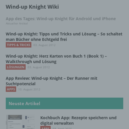
b) betroffene Person
Wind-up Knight Wiki
Betroffene Person ist jede identifizierte oder
App des Tages: Wind-up Knight für Android und iPhone
identifizierbare natürliche Person, deren
Aktueller Artikel
personenbezogene Daten von dem für die
Verarbeitung Verantwortlichen verarbeitet
Wind-up Knight: Tipps und Tricks und Lösung – So schaltet
werden.
man Bücher ohne Echtgeld frei
TIPPS & TRICKS
03. August 2012
Wind-up Knight: Herz Karten von Buch 1 (Book 1) –
c) Verarbeitung
Walkthrough und Lösung
LÖSUNGEN
03. August 2012
Verarbeitung ist jeder mit oder ohne Hilfe
automatisierter Verfahren ausgeführte
App Review: Wind-up Knight – Der Runner mit
Suchtpotenzial
Vorgang oder jede solche Vorgangsreihe im
Zusammenhang mit personenbezogenen
APPS
10. August 2012
Daten wie das Erheben, das Erfassen, die
Organisation, das Ordnen, die Speicherung,
Neuste Artikel
die Anpassung oder Veränderung, das
Auslesen, das Abfragen, die Verwendung,
Kochbuch App: Rezepte speichern und
die Offenlegung durch Übermittlung,
digital verwalten
Verbreitung oder eine andere Form der
APPS
03. April 2025