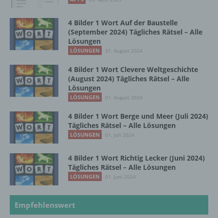
Bereitstellung, den Abgleich oder die
Verknüpfung, die Einschränkung, das
Löschen oder die Vernichtung.
4 Bilder 1 Wort Auf der Baustelle
(September 2024) Tägliches Rätsel – Alle
Lösungen
LÖSUNGEN
31. August 2024
d) Einschränkung der Verarbeitung
4 Bilder 1 Wort Clevere Weltgeschichte
Einschränkung der Verarbeitung ist die
(August 2024) Tägliches Rätsel – Alle
Markierung gespeicherter
Lösungen
personenbezogener Daten mit dem Ziel, ihre
LÖSUNGEN
01. August 2024
künftige Verarbeitung einzuschränken.
4 Bilder 1 Wort Berge und Meer (Juli 2024)
Tägliches Rätsel – Alle Lösungen
LÖSUNGEN
01. Juli 2024
e) Profiling
4 Bilder 1 Wort Richtig Lecker (Juni 2024)
Profiling ist jede Art der automatisierten
Tägliches Rätsel – Alle Lösungen
Verarbeitung personenbezogener Daten, die
LÖSUNGEN
01. Juni 2024
darin besteht, dass diese
personenbezogenen Daten verwendet
werden, um bestimmte persönliche Aspekte,
Empfehlenswert
die sich auf eine natürliche Person beziehen,