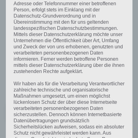
Adresse oder Telefonnummer einer betroffenen
Person, erfolgt stets im Einklang mit der
Datenschutz-Grundverordnung und in
Übereinstimmung mit den für uns geltenden
landesspezifischen Datenschutzbestimmungen.
Mittels dieser Datenschutzerklärung möchte unser
Unternehmen die Öffentlichkeit über Art, Umfang
und Zweck der von uns erhobenen, genutzten und
verarbeiteten personenbezogenen Daten
informieren. Ferner werden betroffene Personen
mittels dieser Datenschutzerklärung über die ihnen
Wind-up Knight für Android und iPhone
zustehenden Rechte aufgeklärt.
herunterladen
Wir haben als für die Verarbeitung Verantwortlicher
Wind-up Knight für Android
zahlreiche technische und organisatorische
Maßnahmen umgesetzt, um einen möglichst
lückenlosen Schutz der über diese Internetseite
verarbeiteten personenbezogenen Daten
Unbekannte App
sicherzustellen. Dennoch können Internetbasierte
Preis:
Kostenlos
Datenübertragungen grundsätzlich
Sicherheitslücken aufweisen, sodass ein absoluter
Schutz nicht gewährleistet werden kann. Aus