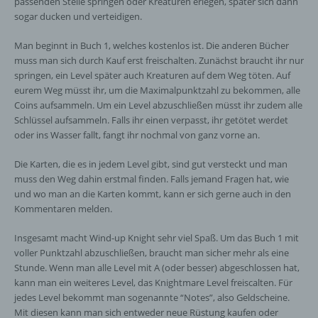
passenden Stelle springen oder Kreaturen erlegen, später sich dann
sogar ducken und verteidigen.
Man beginnt in Buch 1, welches kostenlos ist. Die anderen Bücher
muss man sich durch Kauf erst freischalten. Zunächst braucht ihr nur
springen, ein Level später auch Kreaturen auf dem Weg töten. Auf
eurem Weg müsst ihr, um die Maximalpunktzahl zu bekommen, alle
Coins aufsammeln. Um ein Level abzuschließen müsst ihr zudem alle
Schlüssel aufsammeln. Falls ihr einen verpasst, ihr getötet werdet
oder ins Wasser fallt, fangt ihr nochmal von ganz vorne an.
Die Karten, die es in jedem Level gibt, sind gut versteckt und man
muss den Weg dahin erstmal finden. Falls jemand Fragen hat, wie
und wo man an die Karten kommt, kann er sich gerne auch in den
Kommentaren melden.
Insgesamt macht Wind-up Knight sehr viel Spaß. Um das Buch 1 mit
voller Punktzahl abzuschließen, braucht man sicher mehr als eine
Stunde. Wenn man alle Level mit A (oder besser) abgeschlossen hat,
kann man ein weiteres Level, das Knightmare Level freiscalten. Für
jedes Level bekommt man sogenannte “Notes”, also Geldscheine.
Mit diesen kann man sich entweder neue Rüstung kaufen oder