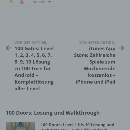
neuste
jedoch nicht als Empfänger.
j) Dritter
Dritter ist eine natürliche oder juristische
VORIGER ARTIKEL
NÄCHSTER ARTIKEL
Person, Behörde, Einrichtung oder andere
100 Gates: Level
iTunes App
Stelle außer der betroffenen Person, dem
1, 2, 3, 4, 5, 6, 7,
Store: Zahlreiche
Verantwortlichen, dem Auftragsverarbeiter
8, 9, 10 Lösung
Spiele zum
und den Personen, die unter der
unmittelbaren Verantwortung des
zu 100 Tore für
Wochenende
Verantwortlichen oder des
Android –
kostenlos –
Auftragsverarbeiters befugt sind, die
Komplettlösung
iPhone und iPad
personenbezogenen Daten zu verarbeiten.
aller Level
k) Einwilligung
100 Doors: Lösung und Walkthrough
Einwilligung ist jede von der betroffenen
Person freiwillig für den bestimmten Fall in
100 Doors: Level 1 bis 10 Lösung und
informierter Weise und unmissverständlich