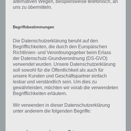
alternativen Wegen, beispielsweise telefonisch, an
uns zu übermitteln.
Begriffsbestimmungen
Die Datenschutzerklärung beruht auf den
Begrifflichkeiten, die durch den Europäischen
Richtlinien- und Verordnungsgeber beim Erlass
der Datenschutz-Grundverordnung (DS-GVO)
verwendet wurden. Unsere Datenschutzerklärung
soll sowohl für die Öffentlichkeit als auch für
unsere Kunden und Geschäftspartner einfach
lesbar und verständlich sein. Um dies zu
100 Doors Level 57
gewährleisten, möchten wir vorab die verwendeten
Begrifflichkeiten erläutern.
Wir verwenden in dieser Datenschutzerklärung
100 Doors: Level 58 Lösung
unter anderem die folgenden Begriffe:
Das bisher wohl einfachste Level in 100 Doors ist das Level 58, weil es
auch das logischte von allen ist. Die Tür steht in Flammen. Gut, dass