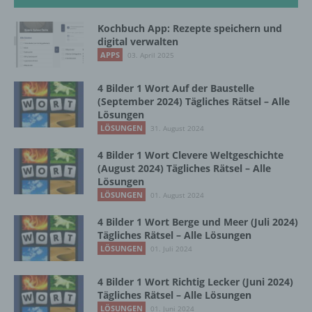
Zahlreiche Internetseiten und Server verwenden
Kochbuch App: Rezepte speichern und
Cookies. Viele Cookies enthalten eine sogenannte
digital verwalten
Cookie-ID. Eine Cookie-ID ist eine eindeutige
APPS
03. April 2025
Kennung des Cookies. Sie besteht aus einer
Zeichenfolge, durch welche Internetseiten und
4 Bilder 1 Wort Auf der Baustelle
Server dem konkreten Internetbrowser zugeordnet
(September 2024) Tägliches Rätsel – Alle
werden können, in dem das Cookie gespeichert
Lösungen
wurde. Dies ermöglicht es den besuchten
LÖSUNGEN
31. August 2024
Internetseiten und Servern, den individuellen
Browser der betroffenen Person von anderen
4 Bilder 1 Wort Clevere Weltgeschichte
Internetbrowsern, die andere Cookies enthalten,
(August 2024) Tägliches Rätsel – Alle
zu unterscheiden. Ein bestimmter Internetbrowser
Lösungen
kann über die eindeutige Cookie-ID wiedererkannt
LÖSUNGEN
01. August 2024
und identifiziert werden.
4 Bilder 1 Wort Berge und Meer (Juli 2024)
Durch den Einsatz von Cookies kann den Nutzern
Tägliches Rätsel – Alle Lösungen
dieser Internetseite nutzerfreundlichere Services
LÖSUNGEN
01. Juli 2024
bereitstellen, die ohne die Cookie-Setzung nicht
möglich wären.
4 Bilder 1 Wort Richtig Lecker (Juni 2024)
Tägliches Rätsel – Alle Lösungen
Mittels eines Cookies können die Informationen
LÖSUNGEN
01. Juni 2024