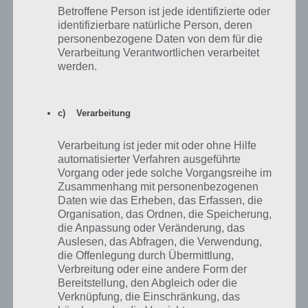
100 Doors: Level 59 Lösung
Betroffene Person ist jede identifizierte oder
identifizierbare natürliche Person, deren
personenbezogene Daten von dem für die
Die aktuelle Lösung
Verarbeitung Verantwortlichen verarbeitet
werden.
Durch ein Update des Spiels 100 Doors hat sich auch die Lösung zu
Level 59 verändert. Natürlich habe wir dank “Marco” nun auch diese
Lösung parat. Ihr müsst zunächst das
blaue Eis oben links einmal
c) Verarbeitung
anklicke
n. Nun klickt ihr das
zusammengeknüllte Papier RECHTS
an
(nicht das Holz). Und in der untersten Zeile nun
fünfmal auf die
Muschel
(also das Item ganz unten links) und das ganze fünfmal.
Verarbeitung ist jeder mit oder ohne Hilfe
Damit sollte auch Level 59 von 100 Doors gelöst sein.
automatisierter Verfahren ausgeführte
Vorgang oder jede solche Vorgangsreihe im
Die Lösung VOR DEM UPDATE
Zusammenhang mit personenbezogenen
Daten wie das Erheben, das Erfassen, die
Organisation, das Ordnen, die Speicherung,
Die Lösung von Level 59 von 100 Doors ist doch schwieriger als
die Anpassung oder Veränderung, das
erwartet. Man findet auf der linken und rechten Seite teils gleiche,
Auslesen, das Abfragen, die Verwendung,
teils unterschiedliche Bilder. Diese kann man in die Mitte der Tür von
die Offenlegung durch Übermittlung,
Level 59 fahren lassen. Wie nun die Lösung von Level 59 ist, haben
Verbreitung oder eine andere Form der
wir nun auch für euch.
Bereitstellung, den Abgleich oder die
Verknüpfung, die Einschränkung, das
Die obersten Icons lässt du in Level 59 von 100 Doors