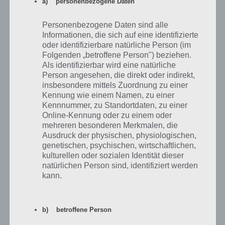
a) personenbezogene Daten
ein Eimer und Wasser nicht weit sind.
Nimm in Level 58 einfach den Eimer auf und klicke nun auf den
Personenbezogene Daten sind alle
Wasserhahn. Nun hast du einen mit Wasser gefüllten Eimer. Nimm
Informationen, die sich auf eine identifizierte
nun den Eimer und klicke auf die Tür. Diese öffnet sich. So einfach
oder identifizierbare natürliche Person (im
und logisch ist die Lösung von Level 58. Hier noch ein Screenshot
Folgenden „betroffene Person") beziehen.
von Level 58 von 100 Doors:
Als identifizierbar wird eine natürliche
Person angesehen, die direkt oder indirekt,
insbesondere mittels Zuordnung zu einer
Kennung wie einem Namen, zu einer
Kennnummer, zu Standortdaten, zu einer
Online-Kennung oder zu einem oder
mehreren besonderen Merkmalen, die
Ausdruck der physischen, physiologischen,
genetischen, psychischen, wirtschaftlichen,
kulturellen oder sozialen Identität dieser
natürlichen Person sind, identifiziert werden
kann.
100 Doors Level 58
b) betroffene Person