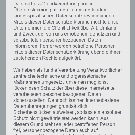
Datenschutz-Grundverordnung und in
Übereinstimmung mit den für uns geltenden
landesspezifischen Datenschutzbestimmungen.
Mittels dieser Datenschutzerklärung möchte unser
100 Doors Level 56
Unternehmen die Öffentlichkeit über Art, Umfang
und Zweck der von uns erhobenen, genutzten und
verarbeiteten personenbezogenen Daten
informieren. Ferner werden betroffene Personen
100 Doors: Level 57 Lösung
mittels dieser Datenschutzerklärung über die ihnen
zustehenden Rechte aufgeklärt.
Level 57 von 100 Doors ist dagegen wieder etwas einfacher. Als
erstes muss man jedoch die 4 Buttons rausziehen. Drücke auf die
Wir haben als für die Verarbeitung Verantwortlicher
Buttons (zwei sind links, zwei rechts) und ziehe diese nun raus.
zahlreiche technische und organisatorische
Maßnahmen umgesetzt, um einen möglichst
lückenlosen Schutz der über diese Internetseite
Als nächstes schaut man zur Lösung von Level 57 über die Tür, wo
verarbeiteten personenbezogenen Daten
man vier Pfeile. Diese sagen uns, in welcher Reihenfolge wir die
sicherzustellen. Dennoch können Internetbasierte
Buttons klicken müssen. Die Lösung von Level 57 von 100 Doors
Datenübertragungen grundsätzlich
lautet demnach: 5397. Hier nochmal ein Screenshot von Level 57 von
Sicherheitslücken aufweisen, sodass ein absoluter
100 Doors:
Schutz nicht gewährleistet werden kann. Aus
diesem Grund steht es jeder betroffenen Person
frei, personenbezogene Daten auch auf