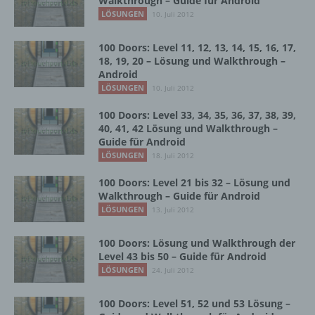
Walkthrough – Guide für Android
abgegebene Willensbekundung in Form
LÖSUNGEN
10. Juli 2012
einer Erklärung oder einer sonstigen
eindeutigen bestätigenden Handlung, mit der
100 Doors: Level 11, 12, 13, 14, 15, 16, 17,
die betroffene Person zu verstehen gibt, dass
18, 19, 20 – Lösung und Walkthrough –
sie mit der Verarbeitung der sie betreffenden
Android
personenbezogenen Daten einverstanden
LÖSUNGEN
10. Juli 2012
ist.
100 Doors: Level 33, 34, 35, 36, 37, 38, 39,
40, 41, 42 Lösung und Walkthrough –
Guide für Android
Name und Anschrift des für die Verarbeitung
LÖSUNGEN
18. Juli 2012
Verantwortlichen
100 Doors: Level 21 bis 32 – Lösung und
Verantwortlicher im Sinne der Datenschutz-
Walkthrough – Guide für Android
Grundverordnung, sonstiger in den Mitgliedstaaten
LÖSUNGEN
13. Juli 2012
der Europäischen Union geltenden
Datenschutzgesetze und anderer Bestimmungen
100 Doors: Lösung und Walkthrough der
mit datenschutzrechtlichem Charakter ist die:
Level 43 bis 50 – Guide für Android
LÖSUNGEN
24. Juli 2012
InnoMobile GmbH
100 Doors: Level 51, 52 und 53 Lösung –
Schlehenweg 20