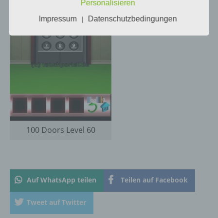
Personalisieren
Impressum
Datenschutzbedingungen
|
g) Verantwortlicher oder für die Verarbeitung
Verantwortlicher
Verantwortlicher oder für die Verarbeitung
Verantwortlicher ist die natürliche oder
juristische Person, Behörde, Einrichtung
oder andere Stelle, die allein oder
gemeinsam mit anderen über die Zwecke
und Mittel der Verarbeitung von
personenbezogenen Daten entscheidet.
Sind die Zwecke und Mittel dieser
100 Doors Level 60
Verarbeitung durch das Unionsrecht oder
das Recht der Mitgliedstaaten vorgegeben,
so kann der Verantwortliche
beziehungsweise können die bestimmten
Kriterien seiner Benennung nach dem
Auf WhatsApp teilen
Teilen auf Facebook
Unionsrecht oder dem Recht der
Mitgliedstaaten vorgesehen werden.
Tweet auf Twitter