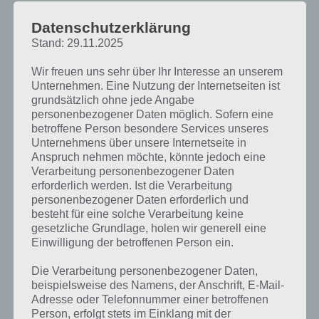
Ziemlich einfach dagegen die Lösung von Level 56 von 100 Doors,
Datenschutzerklärung
weswegen wir hier nicht allzu viel Worte verlassen wollen. In Level 56
Stand: 29.11.2025
muss man Stecker in die Steckdosen anschließen, damit alle 9
Lampen leuchten.
Wir freuen uns sehr über Ihr Interesse an unserem
Unternehmen. Eine Nutzung der Internetseiten ist
Die Lösung: Klickt einfach die äußeren Steckdosen an, sodass der
grundsätzlich ohne jede Angabe
Stecker drinsteckt. Schon geht die Tür von Level 56 auf und das Level
personenbezogener Daten möglich. Sofern eine
ist gelöst. Ein Screenshot zur Lösung von Level 56 haben wir
betroffene Person besondere Services unseres
natürlich auch für euch:
Unternehmens über unsere Internetseite in
Anspruch nehmen möchte, könnte jedoch eine
Verarbeitung personenbezogener Daten
erforderlich werden. Ist die Verarbeitung
personenbezogener Daten erforderlich und
besteht für eine solche Verarbeitung keine
gesetzliche Grundlage, holen wir generell eine
Einwilligung der betroffenen Person ein.
Die Verarbeitung personenbezogener Daten,
beispielsweise des Namens, der Anschrift, E-Mail-
Adresse oder Telefonnummer einer betroffenen
Person, erfolgt stets im Einklang mit der