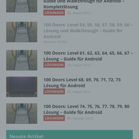
Guide und Walkthrough für Android –
Komplettlösung
18069 Lambrechtshagen
LÖSUNGEN
04. August 2012
DE
100 Doors: Level 54, 55, 56, 57, 58, 59, 60 –
Lösung und Walkthrough – Guide für
Android
Cookies / SessionStorage / LocalStorage
Aktueller Artikel
100 Doors: Level 61, 62, 63, 64, 65, 66, 67 –
Die Internetseiten verwenden teilweise so
Lösung – Guide für Android
genannte Cookies, LocalStorage und
LÖSUNGEN
18. August 2012
SessionStorage. Dies dient dazu, unser Angebot
nutzerfreundlicher, effektiver und sicherer zu
100 Doors Level 68, 69, 70, 71, 72, 73
machen. Local Storage und SessionStorage ist
Lösung für Android
eine Technologie, mit welcher ihr Browser Daten
LÖSUNGEN
22. August 2012
auf Ihrem Computer oder mobilen Gerät
abspeichert. Cookies sind Textdateien, welche
über einen Internetbrowser auf einem
100 Doors: Level 74, 75, 76, 77, 78, 79, 80
Computersystem abgelegt und gespeichert
Lösung – Guide für Android
werden. Sie können die Verwendung von Cookies,
LÖSUNGEN
05. Oktober 2012
LocalStorage und SessionStorage durch
entsprechende Einstellung in Ihrem Browser
Neuste Artikel
verhindern.