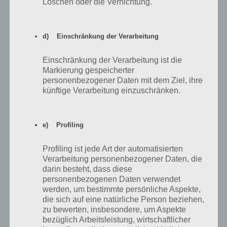
Löschen oder die Vernichtung.
zusammenfahren, genauso wie die zweite Reihe. Diese bleiben nun
in der Mitte. Die Icons der dritten Zeile lässt du nun
zusammenfahren und trennst diese wieder. Das ganze muss dreimal
d) Einschränkung der Verarbeitung
wiederholt werden. Im nachfolgenden Screenshot haben wir auch
nochmal die Lösung von Level 59:
Einschränkung der Verarbeitung ist die
Markierung gespeicherter
personenbezogener Daten mit dem Ziel, ihre
künftige Verarbeitung einzuschränken.
e) Profiling
Profiling ist jede Art der automatisierten
Verarbeitung personenbezogener Daten, die
darin besteht, dass diese
personenbezogenen Daten verwendet
werden, um bestimmte persönliche Aspekte,
die sich auf eine natürliche Person beziehen,
zu bewerten, insbesondere, um Aspekte
bezüglich Arbeitsleistung, wirtschaftlicher
100 Doors Level 59