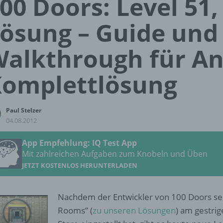
00 Doors: Level 51,
ösung – Guide und
alkthrough für An
omplettlösung
Paul Stelzer
04.08.2012
App Empfehlung: IQ Test App
Mit zahlreichen Aufgaben zum Knobeln und Üben
JETZT KOSTENLOS HERUNTERLADEN
Nachdem der Entwickler von 100 Doors sei
Rooms” (
zu unseren Lösungen
) am gestrig