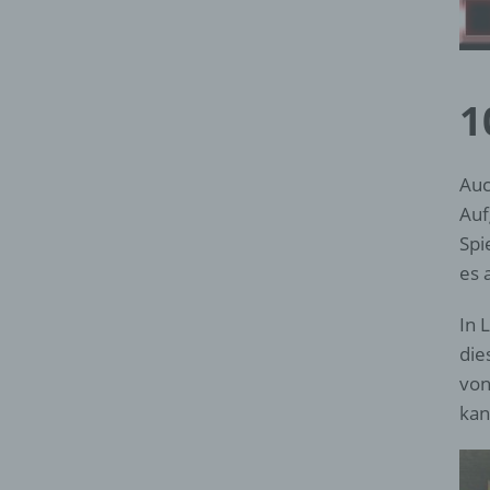
1
Auc
Auf
Spi
es
In 
die
von
kan