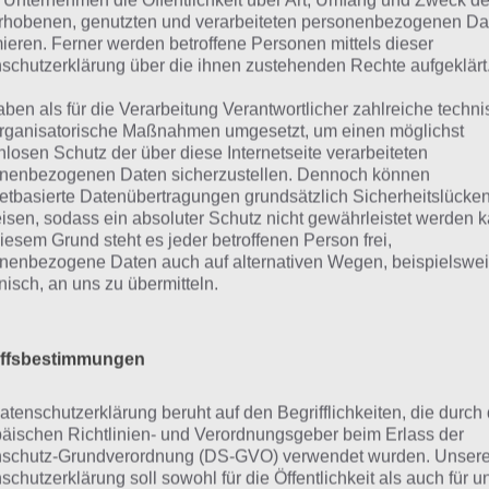
 Unternehmen die Öffentlichkeit über Art, Umfang und Zweck de
s. Nun sieht man drei Zahlenblöcke. Erst die 12, dann 23
rhobenen, genutzten und verarbeiteten personenbezogenen Da
 Lösung von Level 51 von 100 Doors lautet also folgende
mieren. Ferner werden betroffene Personen mittels dieser
schutzerklärung über die ihnen zustehenden Rechte aufgeklärt
 (vom Pfeil aus gesehen) die ersten beiden Buttons recht
hstes den roten Button. Nun Button 2, dann 3 und dann 1
aben als für die Verarbeitung Verantwortlicher zahlreiche techn
ton drücken.
rganisatorische Maßnahmen umgesetzt, um einen möglichst
nlosen Schutz der über diese Internetseite verarbeiteten
nenbezogenen Daten sicherzustellen. Dennoch können
 abschließend die Buttons 1, 2, 3 (in der korrekten Reihe
netbasierte Datenübertragungen grundsätzlich Sicherheitslücke
on wird der Pfeil links grün. Hier haben wir von Level 51 
isen, sodass ein absoluter Schutz nicht gewährleistet werden k
ks der erste Schritt und rechts sobald man alle Buttons in 
iesem Grund steht es jeder betroffenen Person frei,
nenbezogene Daten auch auf alternativen Wegen, beispielswe
henfolge gedrückt hat:
onisch, an uns zu übermitteln.
iffsbestimmungen
atenschutzerklärung beruht auf den Begrifflichkeiten, die durch
äischen Richtlinien- und Verordnungsgeber beim Erlass der
schutz-Grundverordnung (DS-GVO) verwendet wurden. Unser
schutzerklärung soll sowohl für die Öffentlichkeit als auch für u