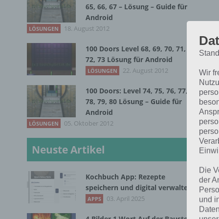
65, 66, 67 – Lösung – Guide für
Android
18. August 2012
LÖSUNGEN
Dat
100 Doors Level 68, 69, 70, 71,
Stand
72, 73 Lösung für Android
22. August 2012
LÖSUNGEN
Wir f
Nutzu
100 Doors: Level 74, 75, 76, 77,
perso
78, 79, 80 Lösung – Guide für
beson
Anspr
Android
perso
05. Oktober 2012
LÖSUNGEN
1
perso
Verar
Neuste Artikel
Einwi
Das
Die V
51.
Kochbuch App: Rezepte
der A
speichern und digital verwalten
hab
Perso
03. April 2025
APPS
und i
Daten
Übe
4 Bilder 1 Wort Auf der Baustelle