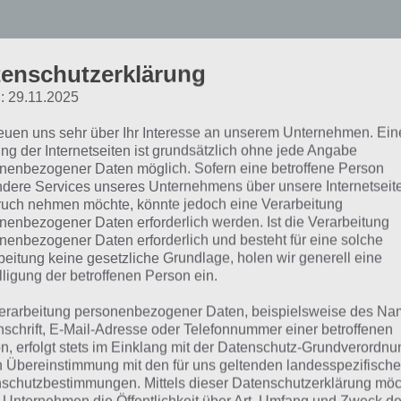
enschutzerklärung
: 29.11.2025
reuen uns sehr über Ihr Interesse an unserem Unternehmen. Ein
ng der Internetseiten ist grundsätzlich ohne jede Angabe
nenbezogener Daten möglich. Sofern eine betroffene Person
dere Services unseres Unternehmens über unsere Internetseite
uch nehmen möchte, könnte jedoch eine Verarbeitung
nenbezogener Daten erforderlich werden. Ist die Verarbeitung
00 Doors: Level 51 Lösung
nenbezogener Daten erforderlich und besteht für eine solche
beitung keine gesetzliche Grundlage, holen wir generell eine
lligung der betroffenen Person ein.
 neue Update bringt zahlreiche neue Level mit sich. Das er
erarbeitung personenbezogener Daten, beispielsweise des Na
 Dieses ist noch relativ einfach und sollte kein Problem da
nschrift, E-Mail-Adresse oder Telefonnummer einer betroffenen
en wir zu Level 51 natürlich auch eine Lösung parat.
n, erfolgt stets im Einklang mit der Datenschutz-Grundverordnu
n Übereinstimmung mit den für uns geltenden landesspezifisch
schutzbestimmungen. Mittels dieser Datenschutzerklärung mö
r der Tür findest du einen Code, welcher von rechts nach