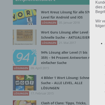
Kunde
dies 
Begrif
Wort Kreuz Lösung für alle 570
Level für Android und iOS
Wir v
05. Januar 2018
LÖSUNGEN
folge
Wort Guru Lösung aller Level –
Schnelle Suche – AKTUALISIERT
21. Mai 2017
1
LÖSUNGEN
94% Lösung aller Level (1 bis
359) – 94 Prozent Antworten mit
Lev
einfacher Suche
nac
09. April 2015
LÖSUNGEN
Far
4 Bilder 1 Wort Lösung: Schnelle
sow
Suche – ALLE LEVEL, ALLE
LÖSUNGEN
Nun
17. Februar 2015
LÖSUNGEN
Lös
Clash of Clans: Tipps, Tricks,