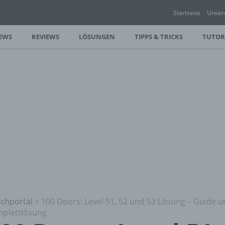
Startseite
Unser
EWS
REVIEWS
LÖSUNGEN
TIPPS & TRICKS
TUTOR
chportal
>
100 Doors: Level 51, 52 und 53 Lösung – Guide 
plettlösung