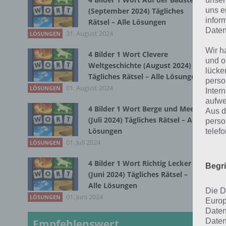
unser
mus
uns e
(September 2024) Tägliches
Die
infor
Rätsel – Alle Lösungen
Daten
man
31. August 2024
LÖSUNGEN
näc
Wir h
4 Bilder 1 Wort Clevere
But
und o
Weltgeschichte (August 2024)
lücke
Tägliches Rätsel – Alle Lösungen
perso
Und
01. August 2024
LÖSUNGEN
Inter
sch
aufwe
4 Bilder 1 Wort Berge und Meer
Lin
Aus d
(Juli 2024) Tägliches Rätsel – Alle
perso
Rei
Lösungen
telef
01. Juli 2024
LÖSUNGEN
4 Bilder 1 Wort Richtig Lecker
Begr
(Juni 2024) Tägliches Rätsel –
Alle Lösungen
Die D
01. Juni 2024
LÖSUNGEN
Europ
Daten
Daten
Empfehlenswert