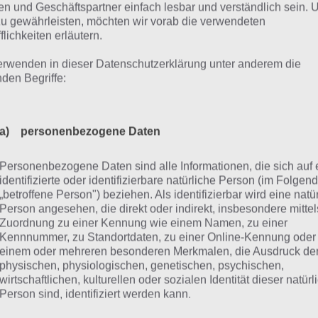
n und Geschäftspartner einfach lesbar und verständlich sein.
zu gewährleisten, möchten wir vorab die verwendeten
flichkeiten erläutern.
erwenden in dieser Datenschutzerklärung unter anderem die
nden Begriffe:
00 Doors: Level 52 Lösung
a) personenbezogene Daten
Personenbezogene Daten sind alle Informationen, die sich auf 
el 52 von 100 Doors wird schon schwieriger und viele sin
identifizierte oder identifizierbare natürliche Person (im Folgen
„betroffene Person") beziehen. Als identifizierbar wird eine natü
h einer Lösung zu Level 52. Dabei sieht man über der Tür
Person angesehen, die direkt oder indirekt, insbesondere mittel
ben: rot, grün, gelb, braun und weiß. Auf der Tür sieht ma
Zuordnung zu einer Kennung wie einem Namen, zu einer
ie Pfeile.
Kennnummer, zu Standortdaten, zu einer Online-Kennung oder
einem oder mehreren besonderen Merkmalen, die Ausdruck de
physischen, physiologischen, genetischen, psychischen,
wirtschaftlichen, kulturellen oder sozialen Identität dieser natür
 muss man die verschiedenen Bilder in der richtigen Reih
Person sind, identifiziert werden kann.
ung ist uns bisher nicht schlüssig, aber so könnt ihr Level