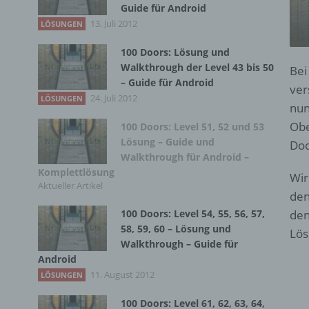
Guide für Android
13. Juli 2012
LÖSUNGEN
100 Doors: Lösung und
Walkthrough der Level 43 bis 50
Bei
– Guide für Android
ver
24. Juli 2012
LÖSUNGEN
nun
Obe
100 Doors: Level 51, 52 und 53
Lösung – Guide und
Doo
Walkthrough für Android –
Komplettlösung
Wir
Aktueller Artikel
den
100 Doors: Level 54, 55, 56, 57,
den
58, 59, 60 – Lösung und
Lös
Walkthrough – Guide für
Android
11. August 2012
LÖSUNGEN
100 Doors: Level 61, 62, 63, 64,