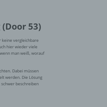
er
ung
 (Door 53)
r keine vergleichbare
ch hier wieder viele
r, wenn man weiß, worauf
hen,
ng,
richten. Dabei müssen
essen,
elt werden. Die Lösung
ser
st schwer beschreiben