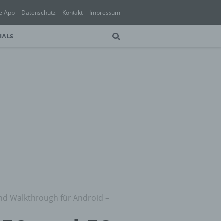
e App
Datenschutz
Kontakt
Impressum
IALS
und Walkthrough für Android –