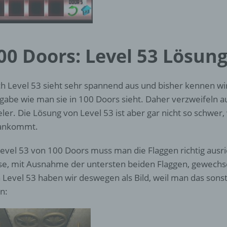
d) Einschränkung der Verarbeitung
Einschränkung der Verarbeitung ist die Markierung gespeichert
personenbezogener Daten mit dem Ziel, ihre künftige Verarbeit
einzuschränken.
00 Doors: Level 53 Lösung
e) Profiling
h Level 53 sieht sehr spannend aus und bisher kennen wi
gabe wie man sie in 100 Doors sieht. Daher verzweifeln au
Profiling ist jede Art der automatisierten Verarbeitung
eler. Die Lösung von Level 53 ist aber gar nicht so schwe
personenbezogener Daten, die darin besteht, dass diese
 ankommt.
personenbezogenen Daten verwendet werden, um bestimmte
persönliche Aspekte, die sich auf eine natürliche Person bezie
zu bewerten, insbesondere, um Aspekte bezüglich Arbeitsleistu
Level 53 von 100 Doors muss man die Flaggen richtig aus
wirtschaftlicher Lage, Gesundheit, persönlicher Vorlieben, Inter
se, mit Ausnahme der untersten beiden Flaggen, gewechs
Zuverlässigkeit, Verhalten, Aufenthaltsort oder Ortswechsel die
 Level 53 haben wir deswegen als Bild, weil man das son
natürlichen Person zu analysieren oder vorherzusagen.
n:
f) Pseudonymisierung