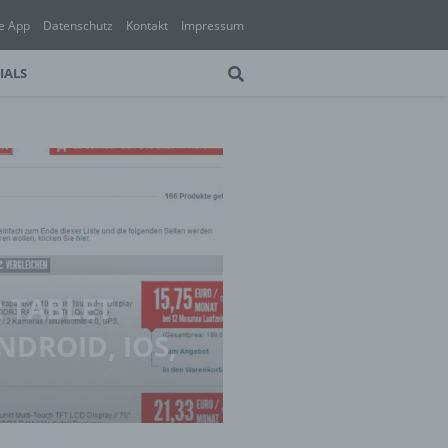
e App
Datenschutz
Kontakt
Impressum
IALS
 TABLET
DROID, IOS,