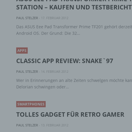
STATION – KAUFEN UND TESTBERICHT
PAUL STELZER
-
17. FEBRUAR 2012
Das ASUS Eee Pad Transformer Prime TF201 gehört derzeit 
Android OS. Der Grund: Die 32…
APPS
CLASSIC APP REVIEW: SNAKE`97
PAUL STELZER
-
14. FEBRUAR 2012
Wer in Erinnerungen an alte Zeiten schwelgen möchte kan
Delorian schwingen oder…
SMARTPHONES
TOLLES GADGET FÜR RETRO GAMER
PAUL STELZER
-
13. FEBRUAR 2012