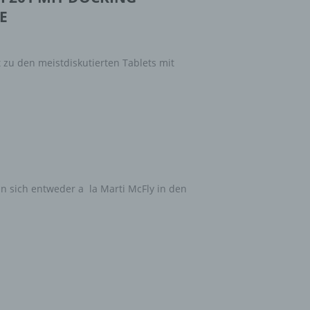
Zuordnung zu einer Kennung wie einem Namen, zu einer
E
Kennnummer, zu Standortdaten, zu einer Online-Kennung oder
einem oder mehreren besonderen Merkmalen, die Ausdruck de
physischen, physiologischen, genetischen, psychischen,
zu den meistdiskutierten Tablets mit
wirtschaftlichen, kulturellen oder sozialen Identität dieser natür
Person sind, identifiziert werden kann.
b) betroffene Person
Betroffene Person ist jede identifizierte oder identifizierbare
natürliche Person, deren personenbezogene Daten von dem für
Verarbeitung Verantwortlichen verarbeitet werden.
n sich entweder a la Marti McFly in den
c) Verarbeitung
Verarbeitung ist jeder mit oder ohne Hilfe automatisierter Verfa
ausgeführte Vorgang oder jede solche Vorgangsreihe im
Zusammenhang mit personenbezogenen Daten wie das Erheb