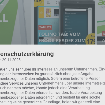
-
LL
TABLETS
TOLINO TAB: VOM
N
EBOOK READER ZUM
A
ALLROUND GERÄT
T
MIT ANDROID
enschutzerklärung
: 29.11.2025
reuen uns sehr über Ihr Interesse an unserem Unternehmen. Ein
ng der Internetseiten ist grundsätzlich ohne jede Angabe
nenbezogener Daten möglich. Sofern eine betroffene Person
EMPFEHLUNGEN 2013 UND
dere Services unseres Unternehmens über unsere Internetseite
U
uch nehmen möchte, könnte jedoch eine Verarbeitung
nenbezogener Daten erforderlich werden. Ist die Verarbeitung
nenbezogener Daten erforderlich und besteht für eine solche
 FEBRUAR 2013
beitung keine gesetzliche Grundlage, holen wir generell eine
 immer beliebter. Mittlerweile bieten