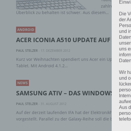
Einwi
zahlreiche Hers
Überblick zu behalten ist schwer. Aus diesem…
Die V
der A
Perso
ANDROID
und i
Daten
ACER ICONIA A510 UPDATE AUF ANDRO
unser
uns e
PAUL STELZER
-
17. DEZEMBER 2012
infor
Kurz vor Weihnachten spendiert uns Acer ein Update auf A
Daten
Tablet. Mit Android 4.1.2…
Wir h
und o
NEWS
lücke
perso
SAMSUNG ATIV – DAS WINDOWS 8 TA
Inter
aufwe
PAUL STELZER
-
31. AUGUST 2012
Aus d
Auf der derzeit laufenden IFA hat der Elektronikherstelle
perso
vorgestellt. Parallel zu der Galaxy-Reihe soll die brandne
telef