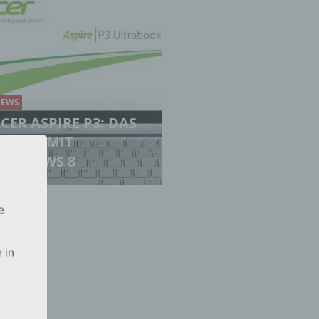
EWS
CER ASPIRE P3: DAS
ABLET MIT
WINDOWS 8
e
 in