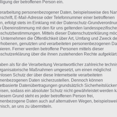
lligung der betroffenen Person ein.
teller Tablets an. Dabei noch den
erarbeitung personenbezogener Daten, beispielsweise des Na
nschrift, E-Mail-Adresse oder Telefonnummer einer betroffenen
n, erfolgt stets im Einklang mit der Datenschutz-Grundverordnu
n Übereinstimmung mit den für uns geltenden landesspezifisch
schutzbestimmungen. Mittels dieser Datenschutzerklärung mö
ID 4.1.2 – DEZEMBER 2012
 Unternehmen die Öffentlichkeit über Art, Umfang und Zweck de
rhobenen, genutzten und verarbeiteten personenbezogenen Da
mieren. Ferner werden betroffene Personen mittels dieser
ndroid 4.1.2. So beim Acer Iconia A510
schutzerklärung über die ihnen zustehenden Rechte aufgeklärt
aben als für die Verarbeitung Verantwortlicher zahlreiche techn
rganisatorische Maßnahmen umgesetzt, um einen möglichst
nlosen Schutz der über diese Internetseite verarbeiteten
nenbezogenen Daten sicherzustellen. Dennoch können
BLET VORGESTELLT
netbasierte Datenübertragungen grundsätzlich Sicherheitslücke
isen, sodass ein absoluter Schutz nicht gewährleistet werden k
iesem Grund steht es jeder betroffenen Person frei,
r Samsung eine neue Tablet-Familie
nenbezogene Daten auch auf alternativen Wegen, beispielswe
ue…
onisch, an uns zu übermitteln.