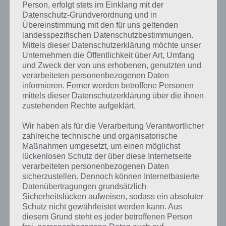
Person, erfolgt stets im Einklang mit der
Datenschutz-Grundverordnung und in
Übereinstimmung mit den für uns geltenden
Auf Rom Updates prüfen (Pro
landesspezifischen Datenschutzbestimmungen.
Mittels dieser Datenschutzerklärung möchte unser
Version)
– Bietet immer das
Unternehmen die Öffentlichkeit über Art, Umfang
aktuellste Update eurer Rom-
und Zweck der von uns erhobenen, genutzten und
verarbeiteten personenbezogenen Daten
Version.
informieren. Ferner werden betroffene Personen
mittels dieser Datenschutzerklärung über die ihnen
zustehenden Rechte aufgeklärt.
Menü: Sicherung und
Wiederhellung
– Sichert hier
Wir haben als für die Verarbeitung Verantwortlicher
zahlreiche technische und organisatorische
euer aktuelles Rom oder holt
Maßnahmen umgesetzt, um einen möglichst
lückenlosen Schutz der über diese Internetseite
euch via Backup euer altes
verarbeiteten personenbezogenen Daten
Rom zurück.
sicherzustellen. Dennoch können Internetbasierte
Datenübertragungen grundsätzlich
Sicherheitslücken aufweisen, sodass ein absoluter
Berechtigungen korrigieren
–
Schutz nicht gewährleistet werden kann. Aus
diesem Grund steht es jeder betroffenen Person
Sollten Probleme mit eurem