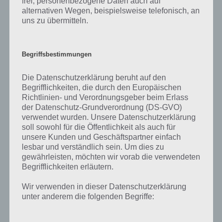
frei, personenbezogene Daten auch auf
Rom auftreten, versucht zuerst
alternativen Wegen, beispielsweise telefonisch, an
uns zu übermitteln.
über das Wiederherstellen von
Berechtigungen die Probleme
Begriffsbestimmungen
auszumerzen.
Die Datenschutzerklärung beruht auf den
SD karte Partitionieren
– Einige
Begrifflichkeiten, die durch den Europäischen
Richtlinien- und Verordnungsgeber beim Erlass
Roms benötigen bestimmte,
der Datenschutz-Grundverordnung (DS-GVO)
verschiedenartige
verwendet wurden. Unsere Datenschutzerklärung
soll sowohl für die Öffentlichkeit als auch für
Speicherplätze auf eurer SD-
unsere Kunden und Geschäftspartner einfach
lesbar und verständlich sein. Um dies zu
Karte. Nehmt diese
gewährleisten, möchten wir vorab die verwendeten
Einstellungen hier vor. Wenn
Begrifflichkeiten erläutern.
euch der Rommanager fragt,
Wir verwenden in dieser Datenschutzerklärung
unter anderem die folgenden Begriffe:
wählt immer die größte
Partitionierung. Sicher ist