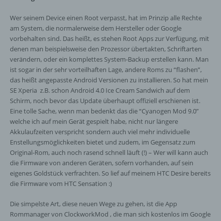
Wer seinem Device einen Root verpasst, hat im Prinzip alle Rechte
am System, die normalerweise dem Hersteller oder Google
vorbehalten sind. Das heißt, es stehen Root Apps zur Verfügung, mit
denen man beispielsweise den Prozessor übertakten, Schriftarten
verändern, oder ein komplettes System-Backup erstellen kann. Man
ist sogar in der sehr vorteilhaften Lage, andere Roms zu “flashen”,
das heißt angepasste Android Versionen zu installieren. So hat mein
SE Xperia z.B. schon Android 4.0 Ice Cream Sandwich auf dem
Schirm, noch bevor das Update überhaupt offiziell erschienen ist.
Eine tolle Sache, wenn man bedenkt das die “Cyanogen Mod 9.0”
welche ich auf mein Gerät gespielt habe, nicht nur längere
Akkulaufzeiten verspricht sondern auch viel mehr individuelle
Enstellungsmöglichkeiten bietet und zudem, im Gegensatz zum
Original-Rom, auch noch rasend schnell läuft (!) – Wer will kann auch
die Firmware von anderen Geräten, sofern vorhanden, auf sein
eigenes Goldstück verfrachten. So lief auf meinem HTC Desire bereits
die Firmware vom HTC Sensation :)
Die simpelste Art, diese neuen Wege zu gehen, ist die App
Rommanager von ClockworkMod , die man sich kostenlos im Google