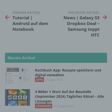
bezüglich Arbeitsleistung, wirtschaftlicher
Lage, Gesundheit, persönlicher Vorlieben,
Interessen, Zuverlässigkeit, Verhalten,
VORIGER ARTIKEL
NÄCHSTER ARTIKEL
Aufenthaltsort oder Ortswechsel dieser
Tutorial |
News | Galaxy S3
natürlichen Person zu analysieren oder
Android auf dem
Dropbox Deal –
vorherzusagen.
Notebook
Samsung toppt
HTC
f) Pseudonymisierung
Pseudonymisierung ist die Verarbeitung
Neuste Artikel
personenbezogener Daten in einer Weise,
auf welche die personenbezogenen Daten
ohne Hinzuziehung zusätzlicher
Kochbuch App: Rezepte speichern und
Informationen nicht mehr einer spezifischen
digital verwalten
betroffenen Person zugeordnet werden
APPS
03. April 2025
können, sofern diese zusätzlichen
Informationen gesondert aufbewahrt werden
4 Bilder 1 Wort Auf der Baustelle
und technischen und organisatorischen
(September 2024) Tägliches Rätsel – Alle
Maßnahmen unterliegen, die gewährleisten,
Lösungen
dass die personenbezogenen Daten nicht
LÖSUNGEN
31. August 2024
einer identifizierten oder identifizierbaren