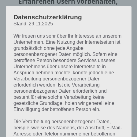
Erfahrenen Usern vorbehalten,
die häufig mit neuen Roms
Datenschutzerklärung
experimentieren.
Stand: 29.11.2025
Wir freuen uns sehr über Ihr Interesse an unserem
Rom von SD Karte installieren
–
Unternehmen. Eine Nutzung der Internetseiten ist
Hier kann eine Rom
grundsätzlich ohne jede Angabe
personenbezogener Daten möglich. Sofern eine
ausgewählt und geflasht
betroffene Person besondere Services unseres
werden, die ihr euch zuvor aus
Unternehmens über unsere Internetseite in
Anspruch nehmen möchte, könnte jedoch eine
dem Netz oder im
Verarbeitung personenbezogener Daten
erforderlich werden. Ist die Verarbeitung
Rommanager geladen habt.
personenbezogener Daten erforderlich und
besteht für eine solche Verarbeitung keine
Rom herunterladen
– Ladet
gesetzliche Grundlage, holen wir generell eine
Einwilligung der betroffenen Person ein.
euch hier Updates und
Die Verarbeitung personenbezogener Daten,
verschiedene Rom Versionen
beispielsweise des Namens, der Anschrift, E-Mail-
für euer Smartphone.
Adresse oder Telefonnummer einer betroffenen