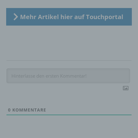
Löschen oder die Vernichtung.
Mehr Artikel hier auf Touchportal
d) Einschränkung der Verarbeitung
Einschränkung der Verarbeitung ist die
Markierung gespeicherter
personenbezogener Daten mit dem Ziel, ihre
künftige Verarbeitung einzuschränken.
e) Profiling
Profiling ist jede Art der automatisierten
Verarbeitung personenbezogener Daten, die
darin besteht, dass diese
0
KOMMENTARE
personenbezogenen Daten verwendet
werden, um bestimmte persönliche Aspekte,
die sich auf eine natürliche Person beziehen,
zu bewerten, insbesondere, um Aspekte