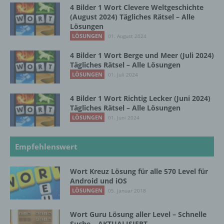
natürlichen Person zugewiesen werden.
4 Bilder 1 Wort Clevere Weltgeschichte
(August 2024) Tägliches Rätsel – Alle
Lösungen
LÖSUNGEN
01. August 2024
g) Verantwortlicher oder für die Verarbeitung
Verantwortlicher
4 Bilder 1 Wort Berge und Meer (Juli 2024)
Tägliches Rätsel – Alle Lösungen
Verantwortlicher oder für die Verarbeitung
LÖSUNGEN
01. Juli 2024
Verantwortlicher ist die natürliche oder
juristische Person, Behörde, Einrichtung
4 Bilder 1 Wort Richtig Lecker (Juni 2024)
oder andere Stelle, die allein oder
Tägliches Rätsel – Alle Lösungen
gemeinsam mit anderen über die Zwecke
LÖSUNGEN
01. Juni 2024
und Mittel der Verarbeitung von
personenbezogenen Daten entscheidet.
Sind die Zwecke und Mittel dieser
Empfehlenswert
Verarbeitung durch das Unionsrecht oder
das Recht der Mitgliedstaaten vorgegeben,
so kann der Verantwortliche
Wort Kreuz Lösung für alle 570 Level für
beziehungsweise können die bestimmten
Android und iOS
Kriterien seiner Benennung nach dem
LÖSUNGEN
05. Januar 2018
Unionsrecht oder dem Recht der
Mitgliedstaaten vorgesehen werden.
Wort Guru Lösung aller Level – Schnelle
Suche – AKTUALISIERT