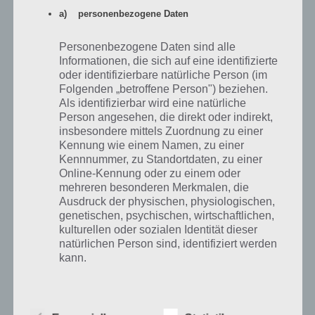
sicher. Wer größere
a) personenbezogene Daten
Partitionen benötigt, kann sich
Personenbezogene Daten sind alle
einmal
diesen Artikel
Informationen, die sich auf eine identifizierte
oder identifizierbare natürliche Person (im
anschauen.
Folgenden „betroffene Person") beziehen.
Als identifizierbar wird eine natürliche
Person angesehen, die direkt oder indirekt,
Flash ClockworkMod Touch
–
insbesondere mittels Zuordnung zu einer
Bietet eine Recovery mit Touch
Kennung wie einem Namen, zu einer
Kennnummer, zu Standortdaten, zu einer
Unterstützung. Achtung: Diese
Online-Kennung oder zu einem oder
mehreren besonderen Merkmalen, die
Funktion wird derzeit nicht von
Ausdruck der physischen, physiologischen,
allen Geräten unterstützt.
genetischen, psychischen, wirtschaftlichen,
kulturellen oder sozialen Identität dieser
natürlichen Person sind, identifiziert werden
Alle Clockword Mod (CWM)
kann.
Recovery-Systeme
– Manche
Geräte schlagen bei der
b) betroffene Person