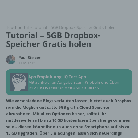
Touchportal
>
Tutorial – 5GB Dropbox-Speicher Gratis holen
Tutorial – 5GB Dropbox-
Speicher Gratis holen
Paul Stelzer
11.05.2012
App Empfehlung: IQ Test App
Mit zahlreichen Aufgaben zum Knobeln und Üben
JETZT KOSTENLOS HERUNTERLADEN
Wie verschiedene Blogs verlauten lassen, bietet euch Dropbox
nun die Möglichkeit satte 5GB gratis Cloud-Speicher
abzusahnen. Mit allen Optionen bisher, solltet ihr
mittlerweile auf bis zu 10 GB kostenlosen Speicher gekommen
sein – diesen könnt ihr nun auch ohne Smartphone auf bis zu
15 GB upgraden.
Über Einladungen lassen sich neuerdings