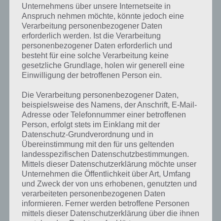
Unternehmens über unsere Internetseite in
stellt es sich eher schwierig dort für 5GB zu knipsen! Voraussetzung
Anspruch nehmen möchte, könnte jedoch eine
ist die aktuellste Version von Dropbox – also bei Bedarf auf der
Verarbeitung personenbezogener Daten
Homepage laden. Wer noch keinen Account besitzt, kann sich
erforderlich werden. Ist die Verarbeitung
unter
diesem Link anmelden
.
personenbezogener Daten erforderlich und
besteht für eine solche Verarbeitung keine
1. Zuerst ladet euch
diese Zip Datei
auf euren Rechner.
gesetzliche Grundlage, holen wir generell eine
Einwilligung der betroffenen Person ein.
2. Nun entpackt ihr Diese lokal in eurem Dropbox Ordner “Kamera-
Uploads”
Die Verarbeitung personenbezogener Daten,
beispielsweise des Namens, der Anschrift, E-Mail-
3. Anschließend speichert ihr Sie auf einen USB Stick oder
Adresse oder Telefonnummer einer betroffenen
Speicherkarte im Verzeichnis DCIM (5GB min).
Person, erfolgt stets im Einklang mit der
Datenschutz-Grundverordnung und in
4. Entfernt nun den USB Stick und steckt ihn anschließend wieder
Übereinstimmung mit den für uns geltenden
ein…
landesspezifischen Datenschutzbestimmungen.
Mittels dieser Datenschutzerklärung möchte unser
Unternehmen die Öffentlichkeit über Art, Umfang
5. Nun poppt ein Fenster für den Dropbox Import auf -> wählt diese
und Zweck der von uns erhobenen, genutzten und
Option!
verarbeiteten personenbezogenen Daten
informieren. Ferner werden betroffene Personen
6. Jetzt heißt es abwarten.
mittels dieser Datenschutzerklärung über die ihnen