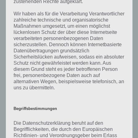
zustehenden Rechte aufgeklärt.
7. Binnen einiger Minuten müsste euch ein Nachrichtenfenster das
Speicher-Upgrade mitteilen.
Wir haben als für die Verarbeitung Verantwortlicher
zahlreiche technische und organisatorische
Sollte der Ordner “Kamera-Uploads” noch nicht existent sein, nutzt
Maßnahmen umgesetzt, um einen möglichst
einfach kurz die Upload Funktion eurer Android App, dieser wird
lückenlosen Schutz der über diese Internetseite
dann erstellt. iOS Nutzer sollten einfach die zunächst eine kleine
verarbeiteten personenbezogenen Daten
Datei via USB-Stick importieren!
sicherzustellen. Dennoch können Internetbasierte
Datenübertragungen grundsätzlich
Sicherheitslücken aufweisen, sodass ein absoluter
Schutz nicht gewährleistet werden kann. Aus
diesem Grund steht es jeder betroffenen Person
Auf WhatsApp teilen
Teilen auf Facebook
frei, personenbezogene Daten auch auf
alternativen Wegen, beispielsweise telefonisch, an
Tweet auf Twitter
uns zu übermitteln.
Begriffsbestimmungen
Mehr Artikel hier auf Touchportal
Die Datenschutzerklärung beruht auf den
Begrifflichkeiten, die durch den Europäischen
Richtlinien- und Verordnungsgeber beim Erlass