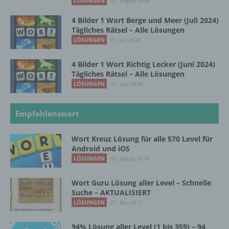
LÖSUNGEN
01. August 2024
Verarbeitung ist jeder mit oder ohne Hilfe
4 Bilder 1 Wort Berge und Meer (Juli 2024)
automatisierter Verfahren ausgeführte
Tägliches Rätsel – Alle Lösungen
Vorgang oder jede solche Vorgangsreihe im
LÖSUNGEN
01. Juli 2024
Zusammenhang mit personenbezogenen
Daten wie das Erheben, das Erfassen, die
Organisation, das Ordnen, die Speicherung,
4 Bilder 1 Wort Richtig Lecker (Juni 2024)
Tägliches Rätsel – Alle Lösungen
die Anpassung oder Veränderung, das
Auslesen, das Abfragen, die Verwendung,
LÖSUNGEN
01. Juni 2024
die Offenlegung durch Übermittlung,
Verbreitung oder eine andere Form der
Empfehlenswert
Bereitstellung, den Abgleich oder die
Verknüpfung, die Einschränkung, das
Löschen oder die Vernichtung.
Wort Kreuz Lösung für alle 570 Level für
Android und iOS
LÖSUNGEN
05. Januar 2018
d) Einschränkung der Verarbeitung
Wort Guru Lösung aller Level – Schnelle
Suche – AKTUALISIERT
Einschränkung der Verarbeitung ist die
LÖSUNGEN
21. Mai 2017
Markierung gespeicherter
personenbezogener Daten mit dem Ziel, ihre
künftige Verarbeitung einzuschränken.
94% Lösung aller Level (1 bis 359) – 94