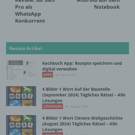
Kennung wie einem Namen, zu einer
Pro als
Notebook
Kennnummer, zu Standortdaten, zu einer
Online-Kennung oder zu einem oder
WhatsApp
mehreren besonderen Merkmalen, die
Konkurrent
Ausdruck der physischen, physiologischen,
genetischen, psychischen, wirtschaftlichen,
kulturellen oder sozialen Identität dieser
natürlichen Person sind, identifiziert werden
Neuste Artikel
kann.
Kochbuch App: Rezepte speichern und
digital verwalten
b) betroffene Person
APPS
03. April 2025
Betroffene Person ist jede identifizierte oder
4 Bilder 1 Wort Auf der Baustelle
identifizierbare natürliche Person, deren
(September 2024) Tägliches Rätsel – Alle
personenbezogene Daten von dem für die
Lösungen
Verarbeitung Verantwortlichen verarbeitet
LÖSUNGEN
31. August 2024
werden.
4 Bilder 1 Wort Clevere Weltgeschichte
(August 2024) Tägliches Rätsel – Alle
c) Verarbeitung
Lösungen