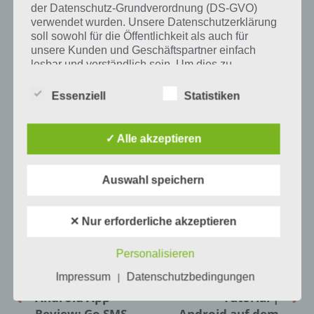
der Datenschutz-Grundverordnung (DS-GVO)
verwendet wurden. Unsere Datenschutzerklärung
soll sowohl für die Öffentlichkeit als auch für
unsere Kunden und Geschäftspartner einfach
lesbar und verständlich sein. Um dies zu
gewährleisten, möchten wir vorab die verwendeten
Begrifflichkeiten erläutern.
Essenziell
Statistiken
Wir verwenden in dieser Datenschutzerklärung
unter anderem die folgenden Begriffe:
✓ Alle akzeptieren
1
KOMMENTAR
Auswahl speichern
a) personenbezogene Daten
neuste
Personenbezogene Daten sind alle
✕ Nur erforderliche akzeptieren
Informationen, die sich auf eine identifizierte
oder identifizierbare natürliche Person (im
Personalisieren
Folgenden „betroffene Person") beziehen.
Als identifizierbar wird eine natürliche
Impressum
Datenschutzbedingungen
|
VORIGER ARTIKEL
NÄCHSTER ARTIKEL
Person angesehen, die direkt oder indirekt,
Android App
Tutorial |
insbesondere mittels Zuordnung zu einer
Review: Go SMS
Android auf dem