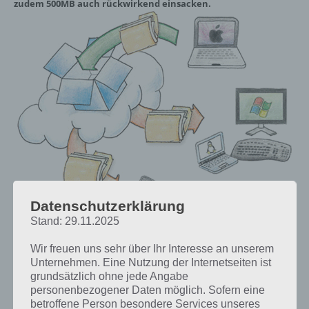
zudem 500MB auch rückwirkend einsacken.
Datenschutzerklärung
Stand: 29.11.2025
Wir freuen uns sehr über Ihr Interesse an unserem
Warum Dropbox? Ganz einfach: Kein anderer Cloud Dienst bietet
Unternehmen. Eine Nutzung der Internetseiten ist
bessere App-Integration ist zudem Windows Explorer bzw. Mac
grundsätzlich ohne jede Angabe
kompatibel. Die ganze funktioniert mittels eines einfachen Tricks in
personenbezogener Daten möglich. Sofern eine
wenigen Schritten – Und das in gerade mal 5 Minuten. Wer möchte
betroffene Person besondere Services unseres
kann auch die Upload Funktion der Android App nutzen, allerdings