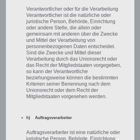
Springfield Clash of Clones geben. Diese gliedert sich natürlich wieder
in mehrere Teile. Entsprechend haben wir die Storyline auch danach
Verantwortlicher oder für die Verarbeitung
gegliedert. Diese ist bei weitem noch nicht vollständig und wird im
Verantwortlicher ist die natürliche oder
Laufe des Tages ergänzt.
juristische Person, Behörde, Einrichtung
oder andere Stelle, die allein oder
gemeinsam mit anderen über die Zwecke
Nachdem ihr das Event heruntergeladen habt, startet das Ganze mit
und Mittel der Verarbeitung von
der Storyline Der Prinz und der Barbarenknabe.
personenbezogenen Daten entscheidet.
Sind die Zwecke und Mittel dieser
Verarbeitung durch das Unionsrecht oder
Der Prinz und der Barbarenknabe – Einstieg
das Recht der Mitgliedstaaten vorgegeben,
ins Event von Simpsons Springfield
so kann der Verantwortliche
beziehungsweise können die bestimmten
Sobald ihr Level 6 in Simspons Springfield erreicht habt, wird auch
Kriterien seiner Benennung nach dem
das Event Clash of Clones gestartet. Dazu nachfolgend die
Unionsrecht oder dem Recht der
mehrteilige Storyline zu Der Prinz und der Barbarenknabe, welches
Mitgliedstaaten vorgesehen werden.
die erste Geschichte in Simpsons Springfield Clash of Clones
darstellt.
h) Auftragsverarbeiter
#
Beschreibung
Personen
Zeit
Auftragsverarbeiter ist eine natürliche oder
Startet automatisch – Belohnung
juristische Person, Behörde, Einrichtung