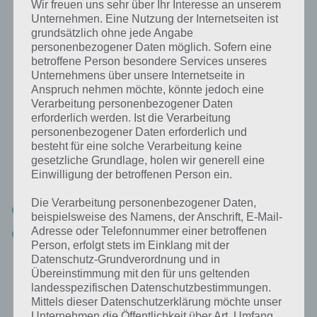
Minuten gehen wir auf die Aufgabe ein (
zum Video
). Wie ihr sehen
Wir freuen uns sehr über Ihr Interesse an unserem
könnt, aktivieren wir den gezinkten 20er oben rechts und dann
Unternehmen. Eine Nutzung der Internetseiten ist
tippen wir NEBEN die Burg auf dem Bildschirm. Schon wird die
grundsätzlich ohne jede Angabe
Aufgabe erfüllt.
personenbezogener Daten möglich. Sofern eine
betroffene Person besondere Services unseres
Unternehmens über unsere Internetseite in
Andere Springfields besuchen und Gebäude
Anspruch nehmen möchte, könnte jedoch eine
Verarbeitung personenbezogener Daten
angreifen
erforderlich werden. Ist die Verarbeitung
personenbezogener Daten erforderlich und
Im Update Simpsons Springfield Clash of Clones müsst ihr andere
besteht für eine solche Verarbeitung keine
Springfields besuchen und deren Gebäude zerstören. Dazu müssen
gesetzliche Grundlage, holen wir generell eine
jedoch zwei Voraussetzungen erfüllt sein:
Einwilligung der betroffenen Person ein.
Die Verarbeitung personenbezogener Daten,
Du hast die Barbaren Burg fertiggestellt
beispielsweise des Namens, der Anschrift, E-Mail-
Adresse oder Telefonnummer einer betroffenen
Dein Freund / Nachbar hat bereits die Barbaren Burg
Person, erfolgt stets im Einklang mit der
Datenschutz-Grundverordnung und in
Nun kannst du außerdem nur die Gebäude antippen und angreifen,
Übereinstimmung mit den für uns geltenden
wo ein Zeichen über dem Gebäude ist. Um schneller passende
landesspezifischen Datenschutzbestimmungen.
Gebäude zu finden, kannst du auch oben rechts auf das Symbol mit
Mittels dieser Datenschutzerklärung möchte unser
dem Schwert tippen und kommst automatisch in eine andere Stadt.
Unternehmen die Öffentlichkeit über Art, Umfang