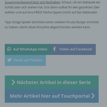
Cookies in dem genutzten Internetbrowser, sind
Zusammenfassend lässt sich festhalten
: Schaut, ob ein Gebäude ein
unter Umständen nicht alle Funktionen unserer
Schild über sich stehen hat. Erst dann solltet ihr den gezinkten 20er
Internetseite vollumfänglich nutzbar.
wählen und auf eine FREIE Fläche tippen (nicht auf das Gebäude)!
Tipp: Einige Spieler berichten einen zweiten Krusty Burger errichtet
Erfassung von allgemeinen Daten und Informationen
zu haben, damit diese Storyline abgeschlossen werden kann.
Die Internetseite erfasst mit jedem Aufruf der
Internetseite durch eine betroffene Person oder ein
automatisiertes System eine Reihe von
Auf WhatsApp teilen
Teilen auf Facebook
allgemeinen Daten und Informationen. Diese
allgemeinen Daten und Informationen werden in
Tweet auf Twitter
den Logfiles des Servers gespeichert. Erfasst
werden können die (1) verwendeten Browsertypen
und Versionen, (2) das vom zugreifenden System
verwendete Betriebssystem, (3) die Internetseite,
von welcher ein zugreifendes System auf unsere
Nächster Artikel in dieser Serie
Internetseite gelangt (sogenannte Referrer), (4) die
Unterwebseiten, welche über ein zugreifendes
System auf unserer Internetseite angesteuert
Mehr Artikel hier auf Touchportal
werden, (5) das Datum und die Uhrzeit eines
Zugriffs auf die Internetseite, (6) eine Internet-