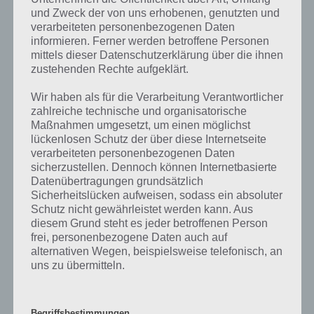
In der Regel finden sich hier Gebäude zum Zerstören. Bei jedem
und Zweck der von uns erhobenen, genutzten und
Freund kann man fünf Gebäude antippen. Danach heißt es bei
verarbeiteten personenbezogenen Daten
diesem 24 Stunden warten.
informieren. Ferner werden betroffene Personen
mittels dieser Datenschutzerklärung über die ihnen
zustehenden Rechte aufgeklärt.
Wir haben als für die Verarbeitung Verantwortlicher
zahlreiche technische und organisatorische
Maßnahmen umgesetzt, um einen möglichst
lückenlosen Schutz der über diese Internetseite
verarbeiteten personenbezogenen Daten
sicherzustellen. Dennoch können Internetbasierte
Datenübertragungen grundsätzlich
Sicherheitslücken aufweisen, sodass ein absoluter
Schutz nicht gewährleistet werden kann. Aus
diesem Grund steht es jeder betroffenen Person
Simpsons Springfield Clash of Clones: Nur wenn das
frei, personenbezogene Daten auch auf
Schwert-Axt-Symbol über einem Gebäude zu sehen
alternativen Wegen, beispielsweise telefonisch, an
ist, kann dieses angegriffen werden
uns zu übermitteln.
Begriffsbestimmungen