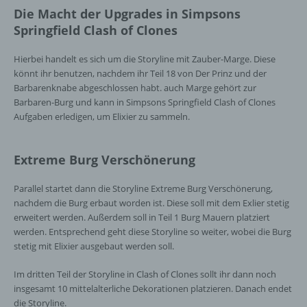
Zeichenfolge, durch welche Internetseiten und
Die Macht der Upgrades in Simpsons
Server dem konkreten Internetbrowser zugeordnet
Springfield Clash of Clones
werden können, in dem das Cookie gespeichert
wurde. Dies ermöglicht es den besuchten
Hierbei handelt es sich um die Storyline mit Zauber-Marge. Diese
Internetseiten und Servern, den individuellen
könnt ihr benutzen, nachdem ihr Teil 18 von Der Prinz und der
Browser der betroffenen Person von anderen
Barbarenknabe abgeschlossen habt. auch Marge gehört zur
Internetbrowsern, die andere Cookies enthalten,
Barbaren-Burg und kann in Simpsons Springfield Clash of Clones
zu unterscheiden. Ein bestimmter Internetbrowser
Aufgaben erledigen, um Elixier zu sammeln.
kann über die eindeutige Cookie-ID wiedererkannt
und identifiziert werden.
Extreme Burg Verschönerung
Durch den Einsatz von Cookies kann den Nutzern
dieser Internetseite nutzerfreundlichere Services
Parallel startet dann die Storyline Extreme Burg Verschönerung,
bereitstellen, die ohne die Cookie-Setzung nicht
nachdem die Burg erbaut worden ist. Diese soll mit dem Exlier stetig
möglich wären.
erweitert werden. Außerdem soll in Teil 1 Burg Mauern platziert
Mittels eines Cookies können die Informationen
werden. Entsprechend geht diese Storyline so weiter, wobei die Burg
und Angebote auf unserer Internetseite im Sinne
stetig mit Elixier ausgebaut werden soll.
des Benutzers optimiert werden. Cookies
ermöglichen uns, wie bereits erwähnt, die
Im dritten Teil der Storyline in Clash of Clones sollt ihr dann noch
Benutzer unserer Internetseite wiederzuerkennen.
insgesamt 10 mittelalterliche Dekorationen platzieren. Danach endet
Zweck dieser Wiedererkennung ist es, den
die Storyline.