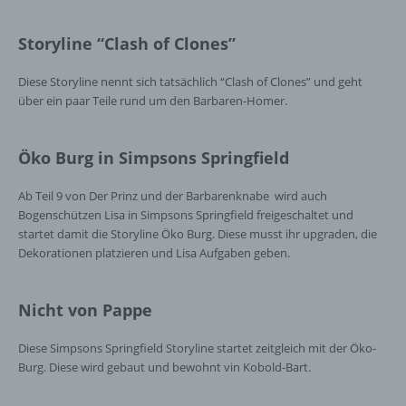
Cookies / SessionStorage / LocalStorage
Storyline “Clash of Clones”
Die Internetseiten verwenden teilweise so
Diese Storyline nennt sich tatsächlich “Clash of Clones” und geht
genannte Cookies, LocalStorage und
über ein paar Teile rund um den Barbaren-Homer.
SessionStorage. Dies dient dazu, unser Angebot
nutzerfreundlicher, effektiver und sicherer zu
machen. Local Storage und SessionStorage ist
Öko Burg in Simpsons Springfield
eine Technologie, mit welcher ihr Browser Daten
auf Ihrem Computer oder mobilen Gerät
Ab Teil 9 von Der Prinz und der Barbarenknabe wird auch
abspeichert. Cookies sind Textdateien, welche
Bogenschützen Lisa in Simpsons Springfield freigeschaltet und
über einen Internetbrowser auf einem
startet damit die Storyline Öko Burg. Diese musst ihr upgraden, die
Computersystem abgelegt und gespeichert
Dekorationen platzieren und Lisa Aufgaben geben.
werden. Sie können die Verwendung von Cookies,
LocalStorage und SessionStorage durch
entsprechende Einstellung in Ihrem Browser
Nicht von Pappe
verhindern.
Diese Simpsons Springfield Storyline startet zeitgleich mit der Öko-
Zahlreiche Internetseiten und Server verwenden
Cookies. Viele Cookies enthalten eine sogenannte
Burg. Diese wird gebaut und bewohnt vin Kobold-Bart.
Cookie-ID. Eine Cookie-ID ist eine eindeutige
Kennung des Cookies. Sie besteht aus einer