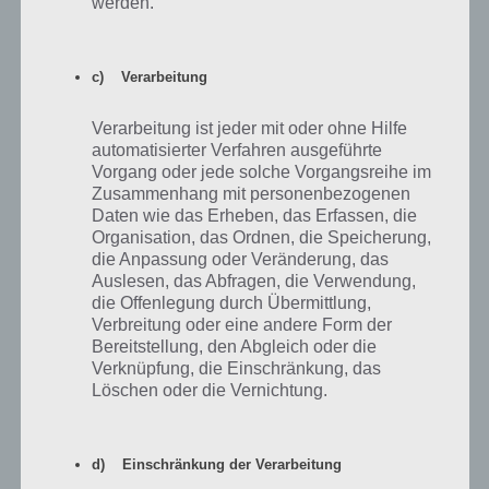
werden.
Alles rund um die Barbaren Burg im
Update
c) Verarbeitung
Im folgenden Kapitel wollen wir noch auf die Barbaren Burg
eingehen. Diese könnt ihr ab einer bestimmten Menge von Elixier
Verarbeitung ist jeder mit oder ohne Hilfe
upgraden. Dies ist auch zu empfehlen. Außerdem könnt ihr später
automatisierter Verfahren ausgeführte
den Homer Barbar (ab Teil 9 der Haupt-Storyline von Clash of
Vorgang oder jede solche Vorgangsreihe im
Clones) in Simpsons Springfield upgraden.
Zusammenhang mit personenbezogenen
Daten wie das Erheben, das Erfassen, die
Organisation, das Ordnen, die Speicherung,
Burg im Simpsons Springfield Clash of Clones
die Anpassung oder Veränderung, das
Auslesen, das Abfragen, die Verwendung,
Update hochleveln
die Offenlegung durch Übermittlung,
Verbreitung oder eine andere Form der
Nachdem ihr die Burg gebaut habt, erhaltet ihr euch gleichzeitig eine
Bereitstellung, den Abgleich oder die
neue Storyline namens Extreme Burg Verschönerung. Nachfolgend
Verknüpfung, die Einschränkung, das
haben wir eine Tabelle, welche euch zeigt, welche Funktionen ab
Löschen oder die Vernichtung.
welchem Level freigeschaltet werden und wieviel Elixier ihr dafür
benötigt. Das Elixier wird im übrigen tatsächlich ausgegeben.
d) Einschränkung der Verarbeitung
Burg-Level
Wird Freigeschaltet
Kosten an Elixier