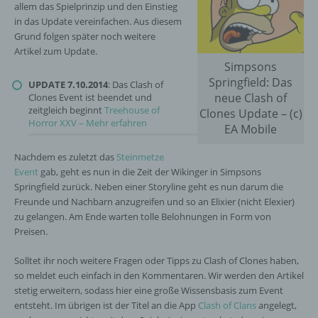
allem das Spielprinzip und den Einstieg
in das Update vereinfachen. Aus diesem
Grund folgen später noch weitere
Artikel zum Update.
Simpsons
Springfield: Das
UPDATE 7.10.2014
: Das Clash of
neue Clash of
Clones Event ist beendet und
zeitgleich beginnt
Treehouse of
Clones Update – (c)
Horror XXV – Mehr erfahren
EA Mobile
Nachdem es zuletzt das
Steinmetze
Event
gab, geht es nun in die Zeit der Wikinger in Simpsons
Springfield zurück. Neben einer Storyline geht es nun darum die
Freunde und Nachbarn anzugreifen und so an Elixier (nicht Elexier)
zu gelangen. Am Ende warten tolle Belohnungen in Form von
Preisen.
Solltet ihr noch weitere Fragen oder Tipps zu Clash of Clones haben,
so meldet euch einfach in den Kommentaren. Wir werden den Artikel
stetig erweitern, sodass hier eine große Wissensbasis zum Event
entsteht. Im übrigen ist der Titel an die App
Clash of Clans
angelegt,