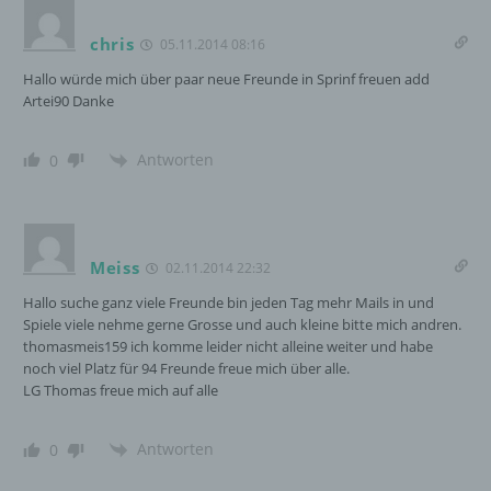
Speicherung dieser Daten zur Absicherung des für
chris
die Verarbeitung Verantwortlichen erforderlich.
05.11.2014 08:16
Eine Weitergabe dieser Daten an Dritte erfolgt
Hallo würde mich über paar neue Freunde in Sprinf freuen add
grundsätzlich nicht, sofern keine gesetzliche
Artei90 Danke
Pflicht zur Weitergabe besteht oder die Weitergabe
der Strafverfolgung dient.
Antworten
0
Die Registrierung der betroffenen Person unter
freiwilliger Angabe personenbezogener Daten
dient dem für die Verarbeitung Verantwortlichen
dazu, der betroffenen Person Inhalte oder
Leistungen anzubieten, die aufgrund der Natur der
Meiss
02.11.2014 22:32
Sache nur registrierten Benutzern angeboten
Hallo suche ganz viele Freunde bin jeden Tag mehr Mails in und
werden können. Registrierten Personen steht die
Spiele viele nehme gerne Grosse und auch kleine bitte mich andren.
Möglichkeit frei, die bei der Registrierung
thomasmeis159 ich komme leider nicht alleine weiter und habe
angegebenen personenbezogenen Daten
noch viel Platz für 94 Freunde freue mich über alle.
jederzeit abzuändern oder vollständig aus dem
LG Thomas freue mich auf alle
Datenbestand des für die Verarbeitung
Verantwortlichen löschen zu lassen.
Antworten
0
Der für die Verarbeitung Verantwortliche erteilt
jeder betroffenen Person jederzeit auf Anfrage