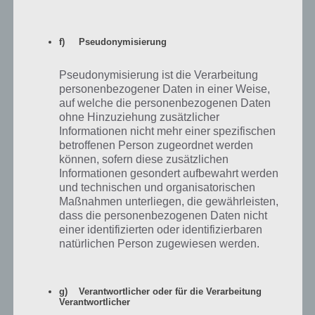
12
20 Nerds/2h
3400
f) Pseudonymisierung
Pseudonymisierung ist die Verarbeitung
Homer-Barbar in der Burg aufrüsten
personenbezogener Daten in einer Weise,
auf welche die personenbezogenen Daten
Das Simpsons Springfield Update Clash of Clones ermöglicht nach
ohne Hinzuziehung zusätzlicher
einiger Zeit den Homer-Barbar aufzurüsten. Dazu tippt ihr die Burg
Informationen nicht mehr einer spezifischen
an und sobald ihr die entsprechende Anzahl von Münzen habt,
betroffenen Person zugeordnet werden
könnt ihr diesen aufsteigen lassen. Die Goldmünzen werden auch
können, sofern diese zusätzlichen
nicht abgezogen.
Informationen gesondert aufbewahrt werden
und technischen und organisatorischen
Entsprechend erleidet ihr dadurch keinen Nachteil. Der Vorteil liegt
Maßnahmen unterliegen, die gewährleisten,
darin, dass die Belohnungen an Elixier und so weiter höher sind,
dass die personenbezogenen Daten nicht
desto höher das Level.
einer identifizierten oder identifizierbaren
natürlichen Person zugewiesen werden.
Storyline zum Clash of Clones Update
g) Verantwortlicher oder für die Verarbeitung
Verantwortlicher
Abschließend wollen wir euch noch die Storyline zu Simpsons