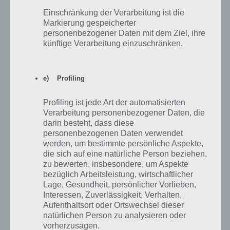
Einschränkung der Verarbeitung ist die
1
5 Nerds pro 2 Stunden
–
Markierung gespeicherter
personenbezogener Daten mit dem Ziel, ihre
2
10 Nerds/2h
200
künftige Verarbeitung einzuschränken.
3
Maximum Nerds auf 45 erhöht
350
4
4 Burg-Mauern
600
e) Profiling
5
1 Stunde zur Verteidigungszeit
800
Profiling ist jede Art der automatisierten
Verarbeitung personenbezogener Daten, die
6
2 Burg-Türme
1000
darin besteht, dass diese
personenbezogenen Daten verwendet
7
15 Nerds/2h
1200
werden, um bestimmte persönliche Aspekte,
die sich auf eine natürliche Person beziehen,
8
4 weitere Burg-Mauern
1600
zu bewerten, insbesondere, um Aspekte
bezüglich Arbeitsleistung, wirtschaftlicher
9
Maximum Nerds auf 50 erhöht
2000
Lage, Gesundheit, persönlicher Vorlieben,
Interessen, Zuverlässigkeit, Verhalten,
10
Burg-Tor
2400
Aufenthaltsort oder Ortswechsel dieser
11
1 Stunde zur Verteidigungszeit
2900
natürlichen Person zu analysieren oder
vorherzusagen.