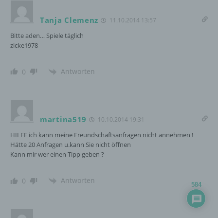
Adresse) umfasst. Sofern eine betroffene Person
per E-Mail oder über ein Kontaktformular den
Tanja Clemenz
11.10.2014 13:57
Kontakt mit dem für die Verarbeitung
Bitte aden… Spiele täglich
Verantwortlichen aufnimmt, werden die von der
zicke1978
betroffenen Person übermittelten
personenbezogenen Daten automatisch
gespeichert. Solche auf freiwilliger Basis von einer
Antworten
0
betroffenen Person an den für die Verarbeitung
Verantwortlichen übermittelten
personenbezogenen Daten werden für Zwecke der
Bearbeitung oder der Kontaktaufnahme zur
betroffenen Person gespeichert. Es erfolgt keine
martina519
10.10.2014 19:31
Weitergabe dieser personenbezogenen Daten an
HILFE ich kann meine Freundschaftsanfragen nicht annehmen !
Dritte.
Hätte 20 Anfragen u.kann Sie nicht öffnen
Kann mir wer einen Tipp geben ?
Kommentarfunktion im Blog auf der Internetseite
Antworten
0
584
Wir bieten den Nutzern auf einem Blog, der sich
auf der Internetseite des für die Verarbeitung
Verantwortlichen befindet, die Möglichkeit,