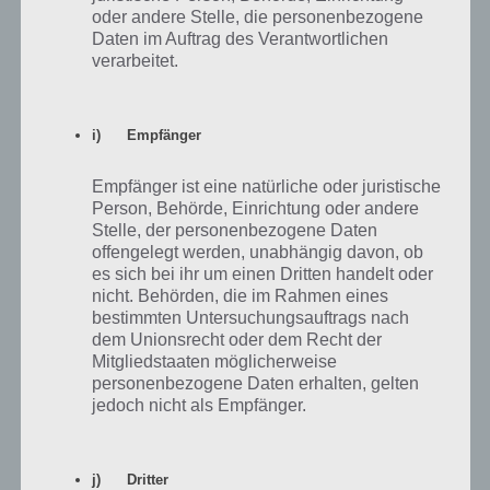
für die Clash of Clones Sammlung
oder andere Stelle, die personenbezogene
1
kassieren und den Barbar das
Barbar (B)
1h
Daten im Auftrag des Verantwortlichen
Haus der Simpsons verwüsten
verarbeitet.
lassen
Die Barbaren Burg bauen (kostet
2
B
16h
6000 Springfield Dollar)
i) Empfänger
3
Anderes Springfield angreifen
B
sofort
Empfänger ist eine natürliche oder juristische
Person, Behörde, Einrichtung oder andere
Homer
4
Den Barbaren angreifen
6s
(H), B
Stelle, der personenbezogene Daten
offengelegt werden, unabhängig davon, ob
Barbar verfolgt Homer mit einer
es sich bei ihr um einen Dritten handelt oder
5
H, B
2h
Axt
nicht. Behörden, die im Rahmen eines
bestimmten Untersuchungsauftrags nach
Barbar und Homer ein Bier bei
dem Unionsrecht oder dem Recht der
6
H, B
8h
Moe trinken lassen
Mitgliedstaaten möglicherweise
personenbezogene Daten erhalten, gelten
7
Weitere 10 Beer trinken
H, B
1h
jedoch nicht als Empfänger.
Gold sammeln, Barbar zum Friseur
gehen, Homer soll stark werden
8
H, B
4h
und Homer und Barbar Rollen
j) Dritter