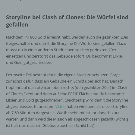
Nutzern die Verwendung unserer Internetseite zu
erleichtern. Der Benutzer einer Internetseite, die
Cookies verwendet, muss beispielsweise nicht bei
Storyline bei Clash of Clones: Die Würfel sind
jedem Besuch der Internetseite erneut seine
gefallen
Zugangsdaten eingeben, weil dies von der
Internetseite und dem auf dem Computersystem
Nachdem ihr 800 Gold erreicht habt, werden auch die gezinkten 20er
des Benutzers abgelegten Cookie übernommen
freigeschaltet und damit die Storyline Die Würfel sind gefallen. Dazu
wird. Ein weiteres Beispiel ist das Cookie eines
musst du in einer anderen Stadt einen solchen gezinkten 20er
Warenkorbes im Online-Shop. Der Online-Shop
einsetzen und zerstörst das Gebäude sofort. Du bekommst Elixier
merkt sich die Artikel, die ein Kunde in den
und Gold gutgeschrieben.
virtuellen Warenkorb gelegt hat, über ein Cookie.
Der zweite Teil besteht darin die eigene Stadt zu schützen. Sorgt
Die betroffene Person kann die Setzung von
Cookies durch unsere Internetseite jederzeit
zunächst dafür, dass ein Gebäude ein Schild über sich hat. Danach
mittels einer entsprechenden Einstellung des
tippt ihr auf das rote Icon oben rechts (den gezinkten 20er) im Clash
genutzten Internetbrowsers verhindern und damit
of Clones Event und dann auf eine FREIE Fläche und du bekommst
der Setzung von Cookies dauerhaft
Elixier und Gold gutgeschrieben. Gleichzeitig wird damit die Storyline
widersprechen. Ferner können bereits gesetzte
abgeschlossen. In unserem
Video
haben wir ebenfalls diese Storyline
Cookies jederzeit über einen Internetbrowser oder
ab 7:50 Minuten dargestellt. Wie ihr seht, müsst ihr danach kurz
andere Softwareprogramme gelöscht werden. Dies
warten und dann wird die Mission als abgeschlossen gezählt (wichtig
ist in allen gängigen Internetbrowsern möglich.
ist halt nur, dass ein Gebäude auch ein Schild hat).
Deaktiviert die betroffene Person die Setzung von