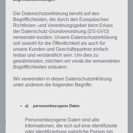
Holt euch wieder zahlreiche aktive Freunde
und Nachbarn für Simpsons Springfield
Die Datenschutzerklärung beruht auf den
Begrifflichkeiten, die durch den Europäischen
Wie bereits erwähnt sind Freunde auch beim Simpsons Springfield
Richtlinien- und Verordnungsgeber beim Erlass
Clash of Clones Update mal wieder das A und O. So müsst ihr vor
der Datenschutz-Grundverordnung (DS-GVO)
allem aktive Freunde haben. Diese können eure Stadt zwar ebenfalls
verwendet wurden. Unsere Datenschutzerklärung
angreifen, aber wenn ihr die Gebäude wieder aufbaut, bringt euch
soll sowohl für die Öffentlichkeit als auch für
das Elixier.
unsere Kunden und Geschäftspartner einfach
lesbar und verständlich sein. Um dies zu
Wenn euer Freund im übrigen euren Angriff mitbekommt und
gewährleisten, möchten wir vorab die verwendeten
verteidigt, so erhaltet ihr bei Häusern nur 5 Elixier und 1 Gold (bei
Begrifflichkeiten erläutern.
Burgen 10 Elixier und 2 Gold als Belohnung)
Wir verwenden in dieser Datenschutzerklärung
Solltet ihr nicht über ausreichend Freunde oder Nachbarn in
unter anderem die folgenden Begriffe:
Simpsons Springfield besitzen, so meldet euch einfach unten in den
Kommentaren oder in unserem Freunde finden Artikel, den wir
nachfolgend verlinkt haben. Bei Freunden müsst ihr nämlich die
a) personenbezogene Daten
Nerds aussenden und so Elixier und Gold kassieren.
Personenbezogene Daten sind alle
Freunde / Nachbarn für Die Simpsons Springfield finden
Informationen, die sich auf eine identifizierte
oder identifizierbare natürliche Person (im