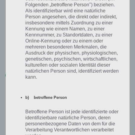
Folgenden „betroffene Person") beziehen.
Mit Gold Preise freischalten und
Als identifizierbar wird eine natürliche
Belohnungen verdienen
Person angesehen, die direkt oder indirekt,
insbesondere mittels Zuordnung zu einer
Kennung wie einem Namen, zu einer
Mit einer Laufzeit von über 7 Wochen scheint das Simpsons
Kennnummer, zu Standortdaten, zu einer
Springfield Clash of Clones Update mit das längste Event in der App
Online-Kennung oder zu einem oder
zu sein, dass es jemals gab. Bis dahin habt ihr die Chance die
mehreren besonderen Merkmalen, die
zahlreichen Preise zu gewinnen. Insgesamt gibt es im Simpsons
Ausdruck der physischen, physiologischen,
Springfield Clash of Clones Update 10 Preise, wozu wir einen
genetischen, psychischen, wirtschaftlichen,
ausführlichen Artikel verfasst haben:
kulturellen oder sozialen Identität dieser
natürlichen Person sind, identifiziert werden
Zur Liste der Preise während des Update von Clash of Clones
kann.
Weitere Tipps und Tricks
b) betroffene Person
Wenn du weitere Tipps zum Clash of Clones Update in Simpsons
Betroffene Person ist jede identifizierte oder
Springfield hast, so melde dich einfach in den Kommentaren. Wir
identifizierbare natürliche Person, deren
werden diesen Artikel dann entsprechend updaten.
personenbezogene Daten von dem für die
Verarbeitung Verantwortlichen verarbeitet