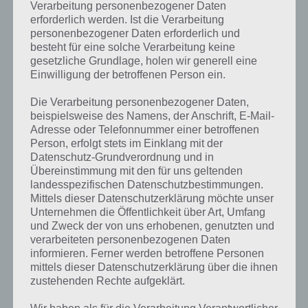
Verarbeitung personenbezogener Daten
PAUL STELZER
-
22. JUNI 2012
erforderlich werden. Ist die Verarbeitung
personenbezogener Daten erforderlich und
Hier nun der mittlererweile 9. Teil unserer Artikel
besteht für eine solche Verarbeitung keine
Serie "100 Floors - Lösung und Walktrough". In diesem
gesetzliche Grundlage, holen wir generell eine
geht es um die Level 81 bis 90. Das letzte…
Einwilligung der betroffenen Person ein.
Die Verarbeitung personenbezogener Daten,
beispielsweise des Namens, der Anschrift, E-Mail-
APPS
Adresse oder Telefonnummer einer betroffenen
Person, erfolgt stets im Einklang mit der
100 FLOORS: LÖSUNG LEVEL 71, 72,
Datenschutz-Grundverordnung und in
73, 74, 75, 76, 77, 78, 79, 80 –
Übereinstimmung mit den für uns geltenden
landesspezifischen Datenschutzbestimmungen.
ANDROID UND IPHONE APP
Mittels dieser Datenschutzerklärung möchte unser
Unternehmen die Öffentlichkeit über Art, Umfang
PAUL STELZER
-
16. JUNI 2012
und Zweck der von uns erhobenen, genutzten und
Hier nun der achte Teil unserer Artikel Serie "100
verarbeiteten personenbezogenen Daten
Floors - Lösung und Walktrough". In diesem geht es
informieren. Ferner werden betroffene Personen
um die Level 71 bis 80. Diese Level seht…
mittels dieser Datenschutzerklärung über die ihnen
zustehenden Rechte aufgeklärt.