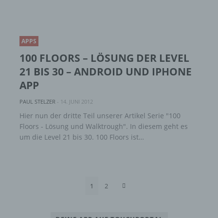
Vorgang oder jede solche Vorgangsreihe im
Zusammenhang mit personenbezogenen
Daten wie das Erheben, das Erfassen, die
Organisation, das Ordnen, die Speicherung,
APPS
die Anpassung oder Veränderung, das
100 FLOORS – LÖSUNG DER LEVEL
Auslesen, das Abfragen, die Verwendung,
die Offenlegung durch Übermittlung,
21 BIS 30 – ANDROID UND IPHONE
Verbreitung oder eine andere Form der
APP
Bereitstellung, den Abgleich oder die
Verknüpfung, die Einschränkung, das
PAUL STELZER
-
14. JUNI 2012
Löschen oder die Vernichtung.
Hier nun der dritte Teil unserer Artikel Serie "100
Floors - Lösung und Walktrough". In diesem geht es
um die Level 21 bis 30. 100 Floors ist…
d) Einschränkung der Verarbeitung
Einschränkung der Verarbeitung ist die
Markierung gespeicherter
personenbezogener Daten mit dem Ziel, ihre
1
2
künftige Verarbeitung einzuschränken.