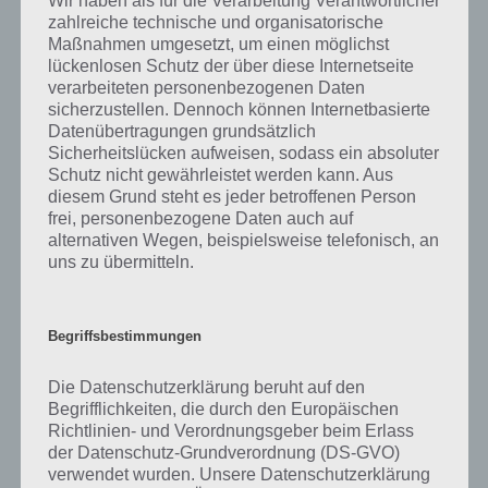
Wir haben als für die Verarbeitung Verantwortlicher
zahlreiche technische und organisatorische
APPS
Maßnahmen umgesetzt, um einen möglichst
100 FLOORS: LEVEL 61, 62, 63, 64,
lückenlosen Schutz der über diese Internetseite
verarbeiteten personenbezogenen Daten
65, 66, 67, 68, 69, 70 – LÖSUNG UND
sicherzustellen. Dennoch können Internetbasierte
WALKTROUGH DER ANDROID UND
Datenübertragungen grundsätzlich
IPHONE APP
Sicherheitslücken aufweisen, sodass ein absoluter
Schutz nicht gewährleistet werden kann. Aus
PAUL STELZER
-
16. JUNI 2012
diesem Grund steht es jeder betroffenen Person
frei, personenbezogene Daten auch auf
Hier nun der siebente Teil unserer Artikel Serie "100
alternativen Wegen, beispielsweise telefonisch, an
Floors - Lösung und Walktrough". In diesem geht es
uns zu übermitteln.
um die Lösung der Level 61 bis 70. Bei…
Begriffsbestimmungen
APPS
Die Datenschutzerklärung beruht auf den
100 FLOORS: LEVEL 51, 52, 53, 54,
Begrifflichkeiten, die durch den Europäischen
Richtlinien- und Verordnungsgeber beim Erlass
55, 56, 57, 58, 59, 60 – LÖSUNG
der Datenschutz-Grundverordnung (DS-GVO)
ANDROID UND IPHONE APP
verwendet wurden. Unsere Datenschutzerklärung