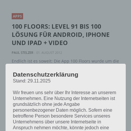
APPS
100 FLOORS: LEVEL 91 BIS 100
LÖSUNG FÜR ANDROID, IPHONE
UND IPAD + VIDEO
PAUL STELZER
-
01. AUGUST 2012
Endlich ist es soweit: Die App 100 Floors wurde um die
Level 91 bis 100 erweitert und ist damit vollständig.
Datenschutzerklärung
Bei 100 Floors handelt es sich um…
Stand: 29.11.2025
Wir freuen uns sehr über Ihr Interesse an unserem
Unternehmen. Eine Nutzung der Internetseiten ist
APPS
grundsätzlich ohne jede Angabe
100 FLOORS: LEVEL 81, 82, 83, 84,
personenbezogener Daten möglich. Sofern eine
betroffene Person besondere Services unseres
85, 86, 87, 88, 89, 90 – LÖSUNG UND
Unternehmens über unsere Internetseite in
WALKTHROUGH
Anspruch nehmen möchte, könnte jedoch eine