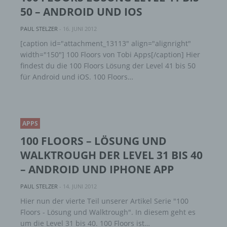
mehreren besonderen Merkmalen, die
50 – ANDROID UND IOS
Ausdruck der physischen, physiologischen,
genetischen, psychischen, wirtschaftlichen,
PAUL STELZER
-
16. JUNI 2012
kulturellen oder sozialen Identität dieser
[caption id="attachment_13113" align="alignright"
natürlichen Person sind, identifiziert werden
width="150"] 100 Floors von Tobi Apps[/caption] Hier
kann.
findest du die 100 Floors Lösung der Level 41 bis 50
für Android und iOS. 100 Floors…
b) betroffene Person
Betroffene Person ist jede identifizierte oder
APPS
identifizierbare natürliche Person, deren
personenbezogene Daten von dem für die
100 FLOORS – LÖSUNG UND
Verarbeitung Verantwortlichen verarbeitet
WALKTROUGH DER LEVEL 31 BIS 40
werden.
– ANDROID UND IPHONE APP
PAUL STELZER
-
14. JUNI 2012
c) Verarbeitung
Hier nun der vierte Teil unserer Artikel Serie "100
Floors - Lösung und Walktrough". In diesem geht es
Verarbeitung ist jeder mit oder ohne Hilfe
um die Level 31 bis 40. 100 Floors ist…
automatisierter Verfahren ausgeführte