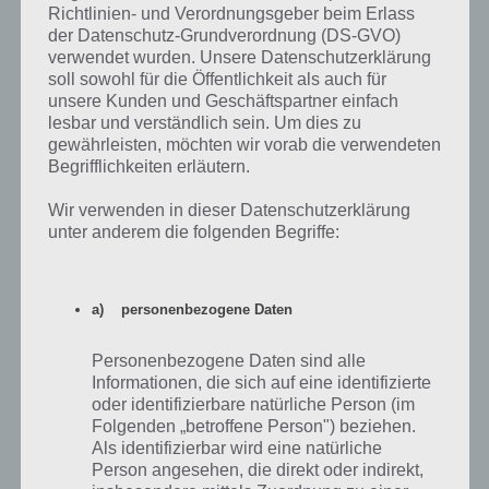
Richtlinien- und Verordnungsgeber beim Erlass
ist.
der Datenschutz-Grundverordnung (DS-GVO)
verwendet wurden. Unsere Datenschutzerklärung
soll sowohl für die Öffentlichkeit als auch für
Kapitel 5 Lösung
unsere Kunden und Geschäftspartner einfach
lesbar und verständlich sein. Um dies zu
Das letzte Rätsel erwartet uns vorerst in The Room 2 Kapitel 5. Wir
gewährleisten, möchten wir vorab die verwendeten
befinden uns nun im Turm. Hier finden wir Rädchen, einen Laser
Begrifflichkeiten erläutern.
und diverse Aufgaben. Nachfolgend die Kapitel 5 Lösung von The
Room 2 als Video Walkthrough:
Wir verwenden in dieser Datenschutzerklärung
unter anderem die folgenden Begriffe:
a) personenbezogene Daten
Personenbezogene Daten sind alle
Informationen, die sich auf eine identifizierte
oder identifizierbare natürliche Person (im
Folgenden „betroffene Person") beziehen.
Als identifizierbar wird eine natürliche
Person angesehen, die direkt oder indirekt,