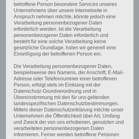
uns zeigt, wie wir im Spiel vorzugehen haben. Diesen brauchst du zu
betroffene Person besondere Services unseres
Beginn lediglich folgen. Danach wird es allerdings etwas
Unternehmens über unsere Internetseite in
komplizierter.
Anspruch nehmen möchte, könnte jedoch eine
Verarbeitung personenbezogener Daten
Die komplette Lösung zu Kapitel 1 von The Room 2 haben wir auf
erforderlich werden. Ist die Verarbeitung
nachfolgender Seite für euch:
personenbezogener Daten erforderlich und
besteht für eine solche Verarbeitung keine
->
Zur Lösung von Kapitel 1 mit Video, Text und Screenshots
gesetzliche Grundlage, holen wir generell eine
Einwilligung der betroffenen Person ein.
Kapitel 2 Lösung
Die Verarbeitung personenbezogener Daten,
beispielsweise des Namens, der Anschrift, E-Mail-
In Kapitel 2 von The Room Two stehen wir nun vor dem Miniatur-
Adresse oder Telefonnummer einer betroffenen
Schiff. Auch hier gibt es wieder verschiedene Geheimnisse und Rätsel
Person, erfolgt stets im Einklang mit der
zu lösen. Auch die Lösung zu Kapitel 2 von The Room 2 haben wir
Datenschutz-Grundverordnung und in
dabei als Video sowie in Text und Schriftform mit Screenshots für
Übereinstimmung mit den für uns geltenden
landesspezifischen Datenschutzbestimmungen.
euch.
Mittels dieser Datenschutzerklärung möchte unser
Unternehmen die Öffentlichkeit über Art, Umfang
->
Zur Lösung von Kapitel 2 mit Video, Text und Screenshots
und Zweck der von uns erhobenen, genutzten und
verarbeiteten personenbezogenen Daten
informieren. Ferner werden betroffene Personen
The Room 2 Kapitel 3 Lösung