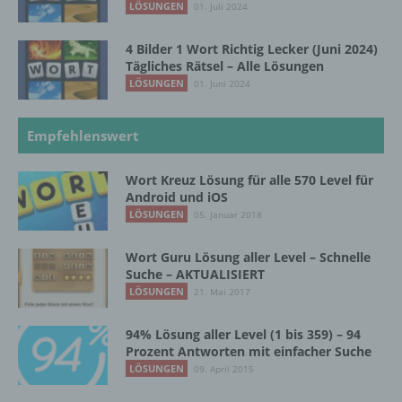
LÖSUNGEN
01. Juli 2024
i) Empfänger
4 Bilder 1 Wort Richtig Lecker (Juni 2024)
Tägliches Rätsel – Alle Lösungen
LÖSUNGEN
01. Juni 2024
Empfänger ist eine natürliche oder juristische
Person, Behörde, Einrichtung oder andere
Stelle, der personenbezogene Daten
Empfehlenswert
offengelegt werden, unabhängig davon, ob
es sich bei ihr um einen Dritten handelt oder
nicht. Behörden, die im Rahmen eines
Wort Kreuz Lösung für alle 570 Level für
bestimmten Untersuchungsauftrags nach
Android und iOS
dem Unionsrecht oder dem Recht der
LÖSUNGEN
05. Januar 2018
Mitgliedstaaten möglicherweise
personenbezogene Daten erhalten, gelten
Wort Guru Lösung aller Level – Schnelle
jedoch nicht als Empfänger.
Suche – AKTUALISIERT
LÖSUNGEN
21. Mai 2017
j) Dritter
94% Lösung aller Level (1 bis 359) – 94
Prozent Antworten mit einfacher Suche
Dritter ist eine natürliche oder juristische
LÖSUNGEN
09. April 2015
Person, Behörde, Einrichtung oder andere