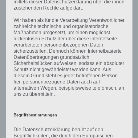
mittels dieser Datenschutzerklärung über die ihnen
zustehenden Rechte aufgeklärt.
Weiter geht es mit der The Room 2 Kapitel 3 Lösung. Wir befinden
uns nun in einem dunklen Raum und müssen hier nun diverse
Wir haben als für die Verarbeitung Verantwortlicher
Aufgaben erledigen. Hier finden wir unter anderem einen Bogen,
zahlreiche technische und organisatorische
eine Kiste und vieles mehr. Die Kapitel 3 Lösung haben wir auch hier
Maßnahmen umgesetzt, um einen möglichst
vorerst als Video für euch, werden in Kürze das ganze mit Text und
lückenlosen Schutz der über diese Internetseite
Screenshot vervollständigen.
verarbeiteten personenbezogenen Daten
sicherzustellen. Dennoch können Internetbasierte
->
Zur Kapitel 3 Lösung
Datenübertragungen grundsätzlich
Sicherheitslücken aufweisen, sodass ein absoluter
Schutz nicht gewährleistet werden kann. Aus
Kapitel 4 Lösung
diesem Grund steht es jeder betroffenen Person
frei, personenbezogene Daten auch auf
Und der nächste Raum von The Room 2 gilt zu meistern. In Kapitel 4
alternativen Wegen, beispielsweise telefonisch, an
sehen wir zu Beginn einen Tisch, eine Vitrine und vieles mehr. Auch
uns zu übermitteln.
die Kapitel 4 Lösung haben wir hier als Video für euch:
Begriffsbestimmungen
->
Zur The Room 2 Kapitel 4 Lösung
Em Ende sitzen wir zunächst im Boot auf einem See. Nun ziehen wir
Die Datenschutzerklärung beruht auf den
Begrifflichkeiten, die durch den Europäischen
uns mit einer Kurbel an einen Steg, wodurch Kapitel 4 abgeschlossen