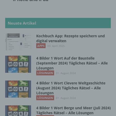
oder andere Stelle, die allein oder
gemeinsam mit anderen über die Zwecke
und Mittel der Verarbeitung von
personenbezogenen Daten entscheidet.
Neuste Artikel
Sind die Zwecke und Mittel dieser
Verarbeitung durch das Unionsrecht oder
das Recht der Mitgliedstaaten vorgegeben,
Kochbuch App: Rezepte speichern und
so kann der Verantwortliche
digital verwalten
beziehungsweise können die bestimmten
APPS
03. April 2025
Kriterien seiner Benennung nach dem
Unionsrecht oder dem Recht der
4 Bilder 1 Wort Auf der Baustelle
Mitgliedstaaten vorgesehen werden.
(September 2024) Tägliches Rätsel – Alle
Lösungen
LÖSUNGEN
31. August 2024
h) Auftragsverarbeiter
4 Bilder 1 Wort Clevere Weltgeschichte
(August 2024) Tägliches Rätsel – Alle
Auftragsverarbeiter ist eine natürliche oder
Lösungen
juristische Person, Behörde, Einrichtung
LÖSUNGEN
01. August 2024
oder andere Stelle, die personenbezogene
Daten im Auftrag des Verantwortlichen
4 Bilder 1 Wort Berge und Meer (Juli 2024)
verarbeitet.
Tägliches Rätsel – Alle Lösungen