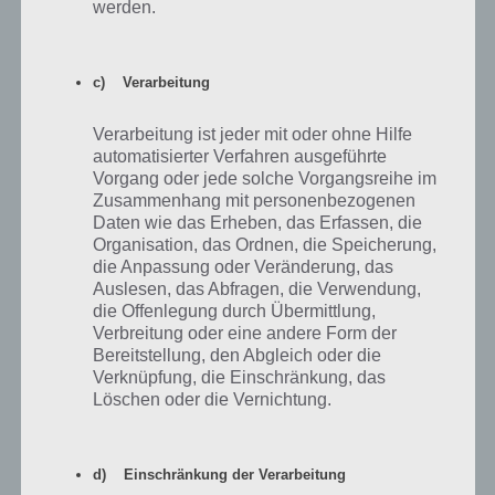
werden.
13. Blicke nun Richtung der goldenen, rundenen Scheibe. Unter
dieser befindet sich ein Mechanismus. Bringe dort den Stein ein und
c) Verarbeitung
drehe das Objekt, damit der Hammer nach oben schwingt und dann
runterschwingen lassen. Wiederhole dies ein paar mal bis der Stein
Verarbeitung ist jeder mit oder ohne Hilfe
zerbricht und du an das Glas gelangst.
automatisierter Verfahren ausgeführte
Vorgang oder jede solche Vorgangsreihe im
Zusammenhang mit personenbezogenen
Daten wie das Erheben, das Erfassen, die
Organisation, das Ordnen, die Speicherung,
die Anpassung oder Veränderung, das
Auslesen, das Abfragen, die Verwendung,
die Offenlegung durch Übermittlung,
Verbreitung oder eine andere Form der
Bereitstellung, den Abgleich oder die
Verknüpfung, die Einschränkung, das
Löschen oder die Vernichtung.
Kapitel 3 Lösung – Schritt 4d
14. Dieses bringst du nun oben an der goldenen Scheibe an. Dadurch
d) Einschränkung der Verarbeitung