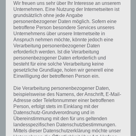
Wir freuen uns sehr über Ihr Interesse an unserem
du erhälst ein kurzes Seil.
Unternehmen. Eine Nutzung der Internetseiten ist
grundsätzlich ohne jede Angabe
personenbezogener Daten möglich. Sofern eine
betroffene Person besondere Services unseres
Unternehmens über unsere Internetseite in
Anspruch nehmen möchte, könnte jedoch eine
Verarbeitung personenbezogener Daten
erforderlich werden. Ist die Verarbeitung
personenbezogener Daten erforderlich und
besteht für eine solche Verarbeitung keine
gesetzliche Grundlage, holen wir generell eine
Einwilligung der betroffenen Person ein.
Schritt 2c
Die Verarbeitung personenbezogener Daten,
beispielsweise des Namens, der Anschrift, E-Mail-
8. Du bleibst in diesem Gebiet. Links daneben siehst du eine Stelle
Adresse oder Telefonnummer einer betroffenen
mit einem Rahmen. Aktiviere die Linse und wische die Erde weg bis
Person, erfolgt stets im Einklang mit der
zwei Symbole erscheinen. Merke dir diese.
Datenschutz-Grundverordnung und in
Übereinstimmung mit den für uns geltenden
landesspezifischen Datenschutzbestimmungen.
Kapitel 3 Lösung – Schritt 4
Mittels dieser Datenschutzerklärung möchte unser