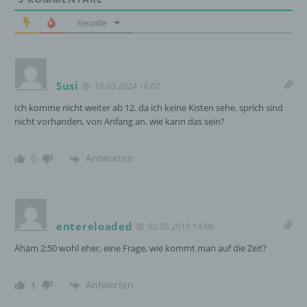
sie mit der Verarbeitung der sie betreffenden
personenbezogenen Daten einverstanden
neuste
ist.
Name und Anschrift des für die Verarbeitung
Susi
18.03.2024 16:07
Verantwortlichen
Ich komme nicht weiter ab 12. da ich keine Kisten sehe, sprich sind
nicht vorhanden, von Anfang an. wie kann das sein?
Verantwortlicher im Sinne der Datenschutz-
Grundverordnung, sonstiger in den Mitgliedstaaten
der Europäischen Union geltenden
Antworten
0
Datenschutzgesetze und anderer Bestimmungen
mit datenschutzrechtlichem Charakter ist die:
InnoMobile GmbH
entereloaded
02.05.2015 14:06
Schlehenweg 20
Ähäm 2:50 wohl eher, eine Frage, wie kommt man auf die Zeit?
18069 Lambrechtshagen
Antworten
1
DE