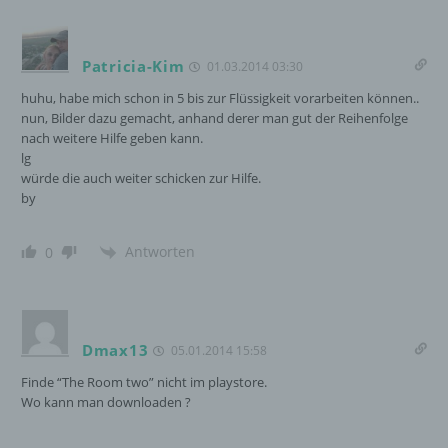
Cookies / SessionStorage / LocalStorage
Patricia-Kim
01.03.2014 03:30
Die Internetseiten verwenden teilweise so
huhu, habe mich schon in 5 bis zur Flüssigkeit vorarbeiten können..
genannte Cookies, LocalStorage und
nun, Bilder dazu gemacht, anhand derer man gut der Reihenfolge
SessionStorage. Dies dient dazu, unser Angebot
nach weitere Hilfe geben kann.
nutzerfreundlicher, effektiver und sicherer zu
lg
machen. Local Storage und SessionStorage ist
würde die auch weiter schicken zur Hilfe.
eine Technologie, mit welcher ihr Browser Daten
by
auf Ihrem Computer oder mobilen Gerät
abspeichert. Cookies sind Textdateien, welche
über einen Internetbrowser auf einem
Antworten
0
Computersystem abgelegt und gespeichert
werden. Sie können die Verwendung von Cookies,
LocalStorage und SessionStorage durch
entsprechende Einstellung in Ihrem Browser
verhindern.
Dmax13
05.01.2014 15:58
Finde “The Room two” nicht im playstore.
Zahlreiche Internetseiten und Server verwenden
Wo kann man downloaden ?
Cookies. Viele Cookies enthalten eine sogenannte
Cookie-ID. Eine Cookie-ID ist eine eindeutige
Kennung des Cookies. Sie besteht aus einer