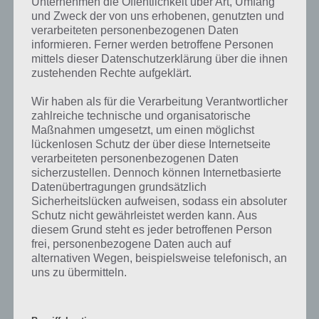
Unternehmen die Öffentlichkeit über Art, Umfang
9. Im nächsten Schritt zur The Room 2 Lösung musst du nun zur
und Zweck der von uns erhobenen, genutzten und
Armbrust wechseln. Dort setzt du zunächst den Mechanismus ein
verarbeiteten personenbezogenen Daten
(Punkt 6). An der Spitze platzierst du das Metall (Punkt 1). Nun das
informieren. Ferner werden betroffene Personen
Seil an die Spitze (Punkt 7). Nun aktiviere die Armbrust (zum
mittels dieser Datenschutzerklärung über die ihnen
Mechanismus gehen und den Schalter betätigen) und unten öffnet
zustehenden Rechte aufgeklärt.
sich ein Fach.
Wir haben als für die Verarbeitung Verantwortlicher
10. Entnimmt den Pfeil und plaziere diesen in der Armbrust. Ziehe
zahlreiche technische und organisatorische
den Bogen nun an und blicke durch das Visier. Halte das Visier
Maßnahmen umgesetzt, um einen möglichst
lückenlosen Schutz der über diese Internetseite
Richtung schwarzen Loch in der Wand und schieße den Pfeil ab. Hat
verarbeiteten personenbezogenen Daten
dieser getroffen, so dreht sich ein Teil der Wand auf der anderen
sicherzustellen. Dennoch können Internetbasierte
Seite.
Datenübertragungen grundsätzlich
Sicherheitslücken aufweisen, sodass ein absoluter
Schutz nicht gewährleistet werden kann. Aus
diesem Grund steht es jeder betroffenen Person
frei, personenbezogene Daten auch auf
alternativen Wegen, beispielsweise telefonisch, an
uns zu übermitteln.