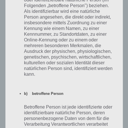
Folgenden „betroffene Person") beziehen.
Als identifizierbar wird eine natürliche
Person angesehen, die direkt oder indirekt,
Kapitel 3 Schritt 4b Lösung
insbesondere mittels Zuordnung zu einer
Kennung wie einem Namen, zu einer
Kennnummer, zu Standortdaten, zu einer
12. Blicke nun wieder zur Kiste auf dem Boden im Sand. Setze dort
Online-Kennung oder zu einem oder
den Schlüssel links ein und drehe beide Scheiben, sodass diese
mehreren besonderen Merkmalen, die
verbunden sind. Nun öffnet sich diese und wir können ein OBjekt
Ausdruck der physischen, physiologischen,
aus der Mitte aufnehmen (Steinblock).
genetischen, psychischen, wirtschaftlichen,
kulturellen oder sozialen Identität dieser
natürlichen Person sind, identifiziert werden
kann.
b) betroffene Person
Betroffene Person ist jede identifizierte oder
identifizierbare natürliche Person, deren
personenbezogene Daten von dem für die
Verarbeitung Verantwortlichen verarbeitet
Schritt 4c