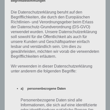
Begriffsbestimmungen
Schritt 4a
Die Datenschutzerklärung beruht auf den
Begrifflichkeiten, die durch den Europäischen
Richtlinien- und Verordnungsgeber beim Erlass
11. Dort gehen wir nun auch direkt hin. Links auf der
der Datenschutz-Grundverordnung (DS-GVO)
Arbeitsplattform findest du einen Zettel mit Hinweisen. Tippe
verwendet wurden. Unsere Datenschutzerklärung
danach auf die Box neben dem golenen, rundenen Objekt. Dort
soll sowohl für die Öffentlichkeit als auch für
setzen wir den Token. Wir müssen dafür sorgen, dass wir hiermit auf
unsere Kunden und Geschäftspartner einfach
die Position gelangen, wo der andere (schwarze Token lag). Die
lesbar und verständlich sein. Um dies zu
Lösung: Sorge dafür, dass der schwarze Token nach unten kommt,
gewährleisten, möchten wir vorab die verwendeten
bringe diesen dann auf die Plattform und schiebe den Token so am
Begrifflichkeiten erläutern.
schwarzen vorbei. Hast du dies geschafft und das Ziel erreicht, öffnet
sich ein Fach mit einem Schlüssel (aufnehmen).
Wir verwenden in dieser Datenschutzerklärung
unter anderem die folgenden Begriffe:
a) personenbezogene Daten
Personenbezogene Daten sind alle
Informationen, die sich auf eine identifizierte
oder identifizierbare natürliche Person (im