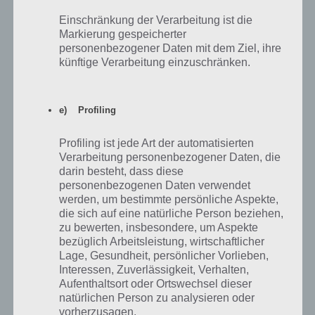
siehst du nun im Spiegel die Kiste und oben müssen zwei Symbole
eingetragen werden. Es handelt sich um die Symbole, die wir euch
Einschränkung der Verarbeitung ist die
bereits bei Punkt 9 gezeigt hatten. Trotzdem haben wir für euch
Markierung gespeicherter
nochmal das ganze als Screenshot:
personenbezogener Daten mit dem Ziel, ihre
künftige Verarbeitung einzuschränken.
e) Profiling
Profiling ist jede Art der automatisierten
Verarbeitung personenbezogener Daten, die
darin besteht, dass diese
personenbezogenen Daten verwendet
werden, um bestimmte persönliche Aspekte,
die sich auf eine natürliche Person beziehen,
The Room 2 Lösung – Schritt 4e
zu bewerten, insbesondere, um Aspekte
bezüglich Arbeitsleistung, wirtschaftlicher
Lage, Gesundheit, persönlicher Vorlieben,
Interessen, Zuverlässigkeit, Verhalten,
Schritt 5 Lösung: Die Moschee
Aufenthaltsort oder Ortswechsel dieser
natürlichen Person zu analysieren oder
15. Nun verändert sich die Kiste und auf einmal steht eine Moschee
vorherzusagen.