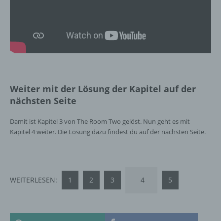
oder andere Stelle, die personenbezogene
Daten im Auftrag des Verantwortlichen
verarbeitet.
i) Empfänger
Empfänger ist eine natürliche oder juristische
Weiter mit der Lösung der Kapitel auf der
Person, Behörde, Einrichtung oder andere
nächsten Seite
Stelle, der personenbezogene Daten
offengelegt werden, unabhängig davon, ob
Damit ist Kapitel 3 von The Room Two gelöst. Nun geht es mit
es sich bei ihr um einen Dritten handelt oder
Kapitel 4 weiter. Die Lösung dazu findest du auf der nächsten Seite.
nicht. Behörden, die im Rahmen eines
bestimmten Untersuchungsauftrags nach
dem Unionsrecht oder dem Recht der
Mitgliedstaaten möglicherweise
personenbezogene Daten erhalten, gelten
WEITERLESEN:
1
2
3
4
5
jedoch nicht als Empfänger.
j) Dritter