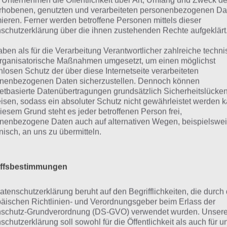
 Unternehmen die Öffentlichkeit über Art, Umfang und Zweck de
rhobenen, genutzten und verarbeiteten personenbezogenen Da
mieren. Ferner werden betroffene Personen mittels dieser
schutzerklärung über die ihnen zustehenden Rechte aufgeklärt
Paradise Island Screenshot In Game – (c) GIGL
aben als für die Verarbeitung Verantwortlicher zahlreiche techn
rganisatorische Maßnahmen umgesetzt, um einen möglichst
nlosen Schutz der über diese Internetseite verarbeiteten
nenbezogenen Daten sicherzustellen. Dennoch können
radise Island: Errichte dir dein
netbasierte Datenübertragungen grundsätzlich Sicherheitslücke
isen, sodass ein absoluter Schutz nicht gewährleistet werden k
iesem Grund steht es jeder betroffenen Person frei,
ne Aufgabe nun also jene, den Wünschen deiner Kunden / 
nenbezogene Daten auch auf alternativen Wegen, beispielswe
sprechen und ihnen alles zu bieten was sie brauchen. Erri
onisch, an uns zu übermitteln.
re Hotels, schicke Parkanlagen, Wasserrutschen und auch
ssmeilen auf.
iffsbestimmungen
bstverständlich musst du für alles Geld ausgeben, benötig
atenschutzerklärung beruht auf den Begrifflichkeiten, die durch
 Energie zum Bauen gibts es nicht umsonst. Erwirtschafte a
äischen Richtlinien- und Verordnungsgeber beim Erlass der
sourcen und baue dir deine Trauminsel auf. Besuche Na
schutz-Grundverordnung (DS-GVO) verwendet wurden. Unser
gleichen, anzugeben oder ihnen beim Bauen zu helfen.
schutzerklärung soll sowohl für die Öffentlichkeit als auch für u