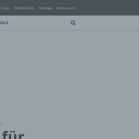
e App
Datenschutz
Kontakt
Impressum
IALS
d
 für