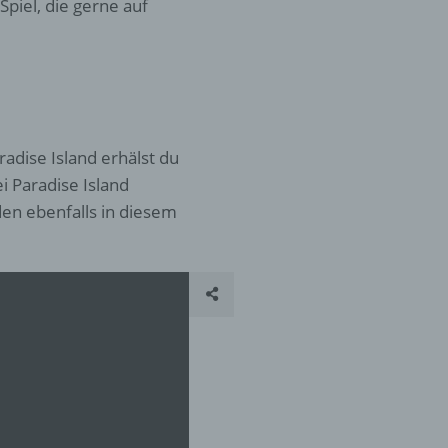
piel, die gerne auf
er
ung
radise Island erhälst du
i Paradise Island
en ebenfalls in diesem
hen,
ng,
essen,
ser