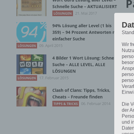
P
Schnelle Suche – AKTUALISIERT
21. Mai 2017
LÖSUNGEN
A
Dat
94% Lösung aller Level (1 bis
359) – 94 Prozent Antworten mit
Stand
Par
einfacher Suche
kle
Wir f
09. April 2015
LÖSUNGEN
Nutzu
auf
perso
4 Bilder 1 Wort Lösung: Schnelle
übe
beson
Suche – ALLE LEVEL, ALLE
Anspr
LÖSUNGEN
perso
17. Februar 2015
LÖSUNGEN
perso
Verar
Clash of Clans: Tipps, Tricks,
Einwi
Cheats – Freunde finden
06. Februar 2014
TIPPS & TRICKS
Die V
der A
Perso
und i
Daten