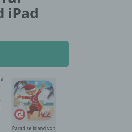
d iPad
al
d.
t
d
Paradise Island von