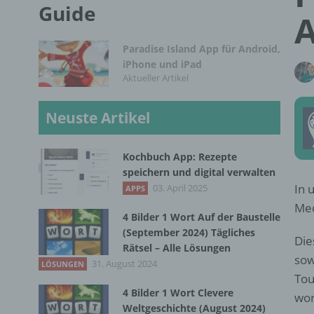
Guide
A
Paradise Island App für Android,
iPhone und iPad
Aktueller Artikel
Neuste Artikel
Kochbuch App: Rezepte
speichern und digital verwalten
In 
03. April 2025
APPS
Med
4 Bilder 1 Wort Auf der Baustelle
(September 2024) Tägliches
Die
Rätsel – Alle Lösungen
sow
31. August 2024
LÖSUNGEN
Tou
4 Bilder 1 Wort Clevere
wor
Weltgeschichte (August 2024)