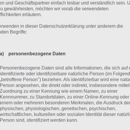
n und Geschäftspartner einfach lesbar und verständlich sein.
zu gewährleisten, möchten wir vorab die verwendeten
teile / Nachteile von Paradise Island
flichkeiten erläutern.
 Vorteile liegen klar auf der Hand. Der Spielinhalt ist ries
erwenden in dieser Datenschutzerklärung unter anderem die
nden Begriffe:
atzmissionen und ständig neuen Updates (z.B. Weihnachts
and nie langweilig.
en weiteren großen Pluspunkt bekommt Paradise Island daf
a) personenbezogene Daten
nen zwingende Internetverbindung benötigt. Heißt, selbs
Personenbezogene Daten sind alle Informationen, die sich auf 
en solltest oder dein Datenvolumen im Monat aufgebrauch
identifizierte oder identifizierbare natürliche Person (im Folgen
adise Island immer noch weiter Spielen. Lediglich alle Onl
„betroffene Person") beziehen. Als identifizierbar wird eine natü
entsprechend ausgeblendete.
Person angesehen, die direkt oder indirekt, insbesondere mittel
Zuordnung zu einer Kennung wie einem Namen, zu einer
Kennnummer, zu Standortdaten, zu einer Online-Kennung oder
 Nachteile sind folgende: Die eher schwache Grafik trübt 
einem oder mehreren besonderen Merkmalen, die Ausdruck de
cheinungsbild. Sobald du an deine Gebäude heranzooms
physischen, physiologischen, genetischen, psychischen,
en leichten Anfall, denn sowenig Pixel haben wir in einem 
wirtschaftlichen, kulturellen oder sozialen Identität dieser natür
Person sind, identifiziert werden kann.
ter weg und auf einem kleinerem Bildschirm mag dies viell