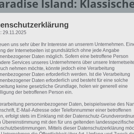
aradise Island: Klassisch
ufbauspiel
enschutzerklärung
: 29.11.2025
adise Island ist ein Aufbauspiel im klassischen Sinne. Du s
inen feinen Insel. Nach und nach Strömen Urlaubern / Tou
reuen uns sehr über Ihr Interesse an unserem Unternehmen. Ein
ng der Internetseiten ist grundsätzlich ohne jede Angabe
 deinen Insel, welche natürlich etwas Essen, Trinken und a
nenbezogener Daten möglich. Sofern eine betroffene Person
rnachten wollen.
dere Services unseres Unternehmens über unsere Internetseite
uch nehmen möchte, könnte jedoch eine Verarbeitung
nenbezogener Daten erforderlich werden. Ist die Verarbeitung
nenbezogener Daten erforderlich und besteht für eine solche
beitung keine gesetzliche Grundlage, holen wir generell eine
lligung der betroffenen Person ein.
erarbeitung personenbezogener Daten, beispielsweise des Na
nschrift, E-Mail-Adresse oder Telefonnummer einer betroffenen
n, erfolgt stets im Einklang mit der Datenschutz-Grundverordnu
n Übereinstimmung mit den für uns geltenden landesspezifisch
schutzbestimmungen. Mittels dieser Datenschutzerklärung mö