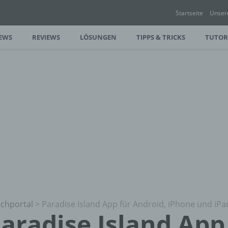
Startseite
Unser
EWS
REVIEWS
LÖSUNGEN
TIPPS & TRICKS
TUTOR
chportal
>
Paradise Island App für Android, iPhone und iPa
aradise Island App