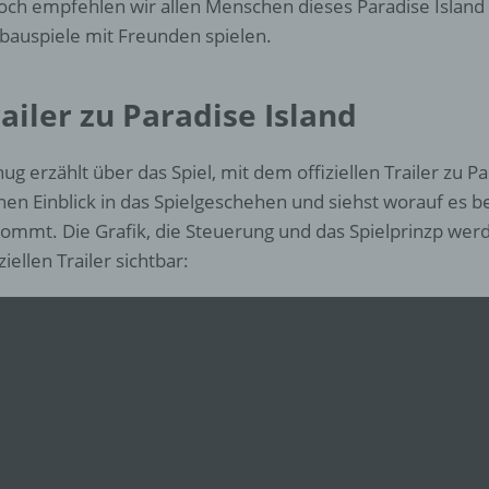
och empfehlen wir allen Menschen dieses Paradise Island S
d) Einschränkung der Verarbeitung
bauspiele mit Freunden spielen.
Einschränkung der Verarbeitung ist die Markierung gespeichert
personenbezogener Daten mit dem Ziel, ihre künftige Verarbeit
einzuschränken.
ailer zu Paradise Island
ug erzählt über das Spiel, mit dem offiziellen Trailer zu Pa
e) Profiling
nen Einblick in das Spielgeschehen und siehst worauf es be
ommt. Die Grafik, die Steuerung und das Spielprinzp werd
Profiling ist jede Art der automatisierten Verarbeitung
personenbezogener Daten, die darin besteht, dass diese
ziellen Trailer sichtbar:
personenbezogenen Daten verwendet werden, um bestimmte
persönliche Aspekte, die sich auf eine natürliche Person bezie
zu bewerten, insbesondere, um Aspekte bezüglich Arbeitsleistu
wirtschaftlicher Lage, Gesundheit, persönlicher Vorlieben, Inter
Zuverlässigkeit, Verhalten, Aufenthaltsort oder Ortswechsel die
natürlichen Person zu analysieren oder vorherzusagen.
f) Pseudonymisierung