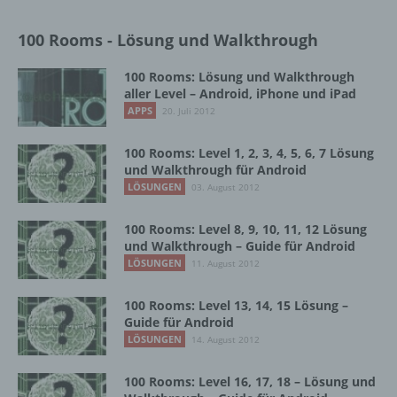
h) Auftragsverarbeiter
100 Rooms - Lösung und Walkthrough
Auftragsverarbeiter ist eine natürliche oder
100 Rooms: Lösung und Walkthrough
juristische Person, Behörde, Einrichtung
aller Level – Android, iPhone und iPad
oder andere Stelle, die personenbezogene
APPS
20. Juli 2012
Daten im Auftrag des Verantwortlichen
verarbeitet.
100 Rooms: Level 1, 2, 3, 4, 5, 6, 7 Lösung
und Walkthrough für Android
LÖSUNGEN
03. August 2012
i) Empfänger
100 Rooms: Level 8, 9, 10, 11, 12 Lösung
Empfänger ist eine natürliche oder juristische
und Walkthrough – Guide für Android
Person, Behörde, Einrichtung oder andere
LÖSUNGEN
11. August 2012
Stelle, der personenbezogene Daten
offengelegt werden, unabhängig davon, ob
100 Rooms: Level 13, 14, 15 Lösung –
es sich bei ihr um einen Dritten handelt oder
Guide für Android
nicht. Behörden, die im Rahmen eines
LÖSUNGEN
14. August 2012
bestimmten Untersuchungsauftrags nach
dem Unionsrecht oder dem Recht der
Mitgliedstaaten möglicherweise
100 Rooms: Level 16, 17, 18 – Lösung und
personenbezogene Daten erhalten, gelten