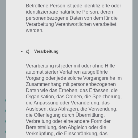
Betroffene Person ist jede identifizierte oder
identifizierbare natürliche Person, deren
personenbezogene Daten von dem für die
100 Rooms Level 37 Lösung
Verarbeitung Verantwortlichen verarbeitet
werden.
100 Rooms: Level 38 Lösung
c) Verarbeitung
Die Lösung zu Level 38 von 100 Rooms ist ganz simpel und kann kurz
Verarbeitung ist jeder mit oder ohne Hilfe
erklärt werden. Du musst einfach den Kabeln folgen und die Farben
automatisierter Verfahren ausgeführte
dementsprechend einstellen, damit die Tür aufgesprengt wird.
Vorgang oder jede solche Vorgangsreihe im
Zusammenhang mit personenbezogenen
Die Lösung und die Reihenfolge der Farbe lautet folgendermaßen:
Daten wie das Erheben, das Erfassen, die
Organisation, das Ordnen, die Speicherung,
Reihe 1: Grün, Rot, Rot, Grün
die Anpassung oder Veränderung, das
Auslesen, das Abfragen, die Verwendung,
Reihe 2: Blau, Blau
die Offenlegung durch Übermittlung,
Reihe 3: Gelb, Gelb
Verbreitung oder eine andere Form der
Bereitstellung, den Abgleich oder die
Reihe 4: Rot, Blau, Grün, Gelb
Verknüpfung, die Einschränkung, das