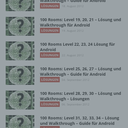
Walkthrough – Guide für Android
jedoch nicht als Empfänger.
LÖSUNGEN
18. August 2012
100 Rooms: Level 19, 20, 21 – Lösung und
Walkthrough für Android
j) Dritter
LÖSUNGEN
19. August 2012
Dritter ist eine natürliche oder juristische
Person, Behörde, Einrichtung oder andere
100 Rooms Level 22, 23, 24 Lösung für
Android
Stelle außer der betroffenen Person, dem
Verantwortlichen, dem Auftragsverarbeiter
LÖSUNGEN
22. August 2012
und den Personen, die unter der
unmittelbaren Verantwortung des
100 Rooms: Level 25, 26, 27 – Lösung und
Verantwortlichen oder des
Walkthrough – Guide für Android
Auftragsverarbeiters befugt sind, die
LÖSUNGEN
04. September 2012
personenbezogenen Daten zu verarbeiten.
100 Rooms: Level 28, 29, 30 – Lösung und
Walkthrough – Lösungen
k) Einwilligung
LÖSUNGEN
06. September 2012
Einwilligung ist jede von der betroffenen
100 Rooms: Level 31, 32, 33, 34 – Lösung
Person freiwillig für den bestimmten Fall in
und Walkthrough – Guide für Android