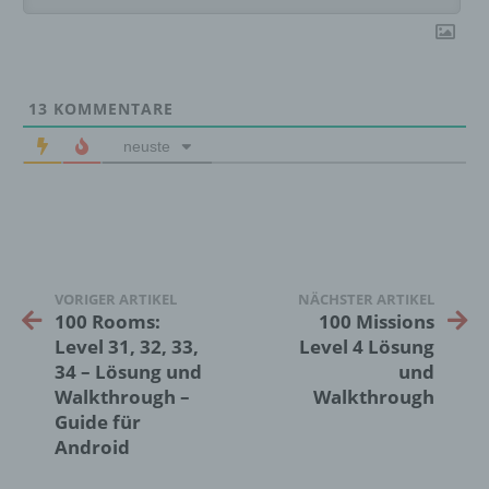
g) Verantwortlicher oder für die Verarbeitung
Verantwortlicher
13
KOMMENTARE
Verantwortlicher oder für die Verarbeitung
neuste
Verantwortlicher ist die natürliche oder
juristische Person, Behörde, Einrichtung
oder andere Stelle, die allein oder
gemeinsam mit anderen über die Zwecke
und Mittel der Verarbeitung von
personenbezogenen Daten entscheidet.
Sind die Zwecke und Mittel dieser
VORIGER ARTIKEL
NÄCHSTER ARTIKEL
Verarbeitung durch das Unionsrecht oder
100 Rooms:
100 Missions
das Recht der Mitgliedstaaten vorgegeben,
Level 31, 32, 33,
Level 4 Lösung
so kann der Verantwortliche
34 – Lösung und
und
beziehungsweise können die bestimmten
Walkthrough –
Walkthrough
Kriterien seiner Benennung nach dem
Guide für
Unionsrecht oder dem Recht der
Mitgliedstaaten vorgesehen werden.
Android