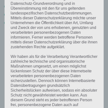
Datenschutz-Grundverordnung und in
Nach links klicken – hier den Bildschirm 6 mal antippen
Übereinstimmung mit den für uns geltenden
landesspezifischen Datenschutzbestimmungen.
Nach links klicken – hier den Bildschirm 6 mal antippen
Mittels dieser Datenschutzerklärung möchte unser
Nach rechts klicken – hier den Bildschirm 4 mal antippen
Unternehmen die Öffentlichkeit über Art, Umfang
und Zweck der von uns erhobenen, genutzten und
verarbeiteten personenbezogenen Daten
Abschließend müssen wir noch die Regenbogen-Schaufel nehmen
informieren. Ferner werden betroffene Personen
und das Monster töten. Um die Tür zu öffnen, die letzte Schaufel
mittels dieser Datenschutzerklärung über die ihnen
nehmen und die Tür ist frei. Das war die Lösung zu Level 36 von 100
zustehenden Rechte aufgeklärt.
Rooms. Ein Screenshot zur Lösung dieses Levels werden wir schon
bald nachliefern.
Wir haben als für die Verarbeitung Verantwortlicher
zahlreiche technische und organisatorische
Maßnahmen umgesetzt, um einen möglichst
lückenlosen Schutz der über diese Internetseite
verarbeiteten personenbezogenen Daten
sicherzustellen. Dennoch können Internetbasierte
Datenübertragungen grundsätzlich
100 Rooms Level 36 Lösung
Sicherheitslücken aufweisen, sodass ein absoluter
Schutz nicht gewährleistet werden kann. Aus
diesem Grund steht es jeder betroffenen Person
frei, personenbezogene Daten auch auf