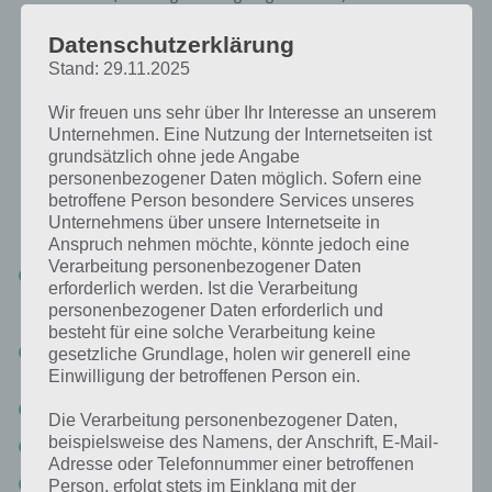
Die Lösung von Level 36 lautet nun folgendermaßen: Wir gehen
Datenschutzerklärung
einmal nach links , klicken unser Seil an und legen dies in das Loch.
Stand: 29.11.2025
Nun die Lampe anklicken und wir steigen in das Loch hinab. Wir
starten also beim N und müssen uns nun durch den Schacht
Wir freuen uns sehr über Ihr Interesse an unserem
buddeln. Wir nutzen als erstes die braune Schaufel, wobei die Karte
Unternehmen. Eine Nutzung der Internetseiten ist
uns den Weg zeigt, wie wir graben müssen.
grundsätzlich ohne jede Angabe
personenbezogener Daten möglich. Sofern eine
Die Lösung und die Reihenfolge für das Level 36 von 100 Rooms
betroffene Person besondere Services unseres
Unternehmens über unsere Internetseite in
lautet nun folgendermaßen:
Anspruch nehmen möchte, könnte jedoch eine
Verarbeitung personenbezogener Daten
BRAUNE SCHAUFEL AUSWÄHLEN – Beim N zweimal klickenn
erforderlich werden. Ist die Verarbeitung
(erster Klick erzeugt einen Tunnel, mit zweitem Klick gehen wir
personenbezogener Daten erforderlich und
durch). Wir stehen nun erneut vor einer Wand
besteht für eine solche Verarbeitung keine
Nach rechts klicken – hier den Bildschirm 8 mal antippen (heißt –
gesetzliche Grundlage, holen wir generell eine
durch vier Tunnel gehen)
Einwilligung der betroffenen Person ein.
Nach rechts klicken – hier den Bildschirm 6 mal antippen
Die Verarbeitung personenbezogener Daten,
beispielsweise des Namens, der Anschrift, E-Mail-
Nach rechts klicken – hier den Bildschirm 2 mal antippen
Adresse oder Telefonnummer einer betroffenen
Nach links klicken – hier den Bildschirm 4 mal antippen
Person, erfolgt stets im Einklang mit der