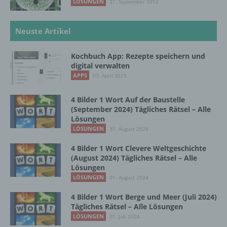
informierter Weise und unmissverständlich
LÖSUNGEN
21. September 2012
abgegebene Willensbekundung in Form
einer Erklärung oder einer sonstigen
Neuste Artikel
eindeutigen bestätigenden Handlung, mit der
die betroffene Person zu verstehen gibt, dass
sie mit der Verarbeitung der sie betreffenden
Kochbuch App: Rezepte speichern und
personenbezogenen Daten einverstanden
digital verwalten
ist.
APPS
03. April 2025
4 Bilder 1 Wort Auf der Baustelle
Name und Anschrift des für die Verarbeitung
(September 2024) Tägliches Rätsel – Alle
Verantwortlichen
Lösungen
LÖSUNGEN
31. August 2024
Verantwortlicher im Sinne der Datenschutz-
4 Bilder 1 Wort Clevere Weltgeschichte
Grundverordnung, sonstiger in den Mitgliedstaaten
(August 2024) Tägliches Rätsel – Alle
der Europäischen Union geltenden
Lösungen
Datenschutzgesetze und anderer Bestimmungen
LÖSUNGEN
01. August 2024
mit datenschutzrechtlichem Charakter ist die:
4 Bilder 1 Wort Berge und Meer (Juli 2024)
InnoMobile GmbH
Tägliches Rätsel – Alle Lösungen
LÖSUNGEN
01. Juli 2024
Schlehenweg 20