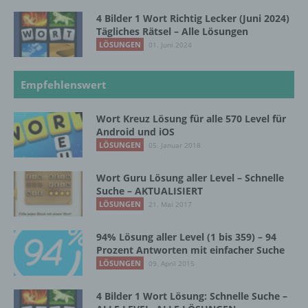
18069 Lambrechtshagen
4 Bilder 1 Wort Richtig Lecker (Juni 2024)
Tägliches Rätsel – Alle Lösungen
DE
LÖSUNGEN
01. Juni 2024
Empfehlenswert
Cookies / SessionStorage / LocalStorage
Wort Kreuz Lösung für alle 570 Level für
Die Internetseiten verwenden teilweise so
Android und iOS
genannte Cookies, LocalStorage und
LÖSUNGEN
05. Januar 2018
SessionStorage. Dies dient dazu, unser Angebot
nutzerfreundlicher, effektiver und sicherer zu
Wort Guru Lösung aller Level – Schnelle
machen. Local Storage und SessionStorage ist
Suche – AKTUALISIERT
eine Technologie, mit welcher ihr Browser Daten
LÖSUNGEN
21. Mai 2017
auf Ihrem Computer oder mobilen Gerät
abspeichert. Cookies sind Textdateien, welche
über einen Internetbrowser auf einem
94% Lösung aller Level (1 bis 359) – 94
Computersystem abgelegt und gespeichert
Prozent Antworten mit einfacher Suche
werden. Sie können die Verwendung von Cookies,
LÖSUNGEN
09. April 2015
LocalStorage und SessionStorage durch
entsprechende Einstellung in Ihrem Browser
4 Bilder 1 Wort Lösung: Schnelle Suche –
verhindern.