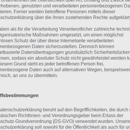
eut auf das Bild, um den Hangar zu betreten. Der Soldat h
 Unternehmen die Öffentlichkeit über Art, Umfang und Zweck de
rhobenen, genutzten und verarbeiteten personenbezogenen Da
musst dich nun umschauen.
mieren. Ferner werden betroffene Personen mittels dieser
schutzerklärung über die ihnen zustehenden Rechte aufgeklärt
e einmal nach rechts und du siehst einen Panzer und ein
cke auf den Truck vorne und du sprinst zur Fahrerkabine. A
aben als für die Verarbeitung Verantwortlicher zahlreiche techn
rganisatorische Maßnahmen umgesetzt, um einen möglichst
 Klemmbrett mit einem Zettel. Diesen musst du aufnehm
nlosen Schutz der über diese Internetseite verarbeiteten
nenbezogenen Daten sicherzustellen. Dennoch können
e nun einmal zurück und klicke sozusagen neben den Pan
netbasierte Datenübertragungen grundsätzlich Sicherheitslücke
isen, sodass ein absoluter Schutz nicht gewährleistet werden k
 beiden Fahrzeugen schauen kannst. Klicke nun auf die Ki
iesem Grund steht es jeder betroffenen Person frei,
dest du einen Lappen, welchen du aufnehmen musst. Nun k
nenbezogene Daten auch auf alternativen Wegen, beispielswe
ks und du siehst das Fahrzeug von hinten. Klicke nun auf d
onisch, an uns zu übermitteln.
nst du einen Benzinkanister entnehmen.
eit also erstmal mit Schritt 1 zur Lösung von 100 Missions
iffsbestimmungen
ammenfassung. Doch zunächst die Screenshots, welche a
atenschutzerklärung beruht auf den Begrifflichkeiten, die durch
ammenfassung besser verdeutlichen:
äischen Richtlinien- und Verordnungsgeber beim Erlass der
schutz-Grundverordnung (DS-GVO) verwendet wurden. Unser
schutzerklärung soll sowohl für die Öffentlichkeit als auch für u