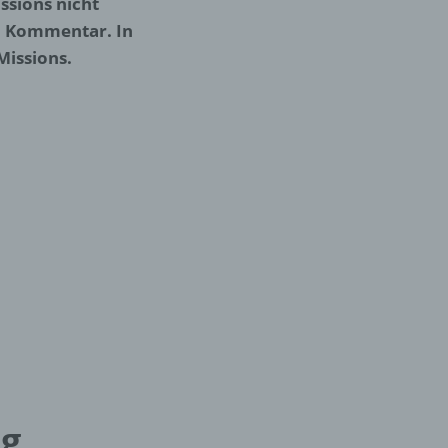
ssions nicht
n Kommentar. In
Missions.
ng