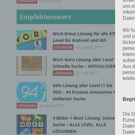
ern
unser
01. Juni 2024
LÖSUNGEN
uns e
Du 
infor
Empfehlenswert
Daten
Geh
Kli
Wir h
Wort Kreuz Lösung für alle 570
und o
ein
Level für Android und iOS
lücke
05. Januar 2018
LÖSUNGEN
perso
Geh
Inter
Wort Guru Lösung aller Level –
aufwe
den
Schnelle Suche – AKTUALISIERT
Aus d
fin
perso
21. Mai 2017
LÖSUNGEN
lin
telef
kan
94% Lösung aller Level (1 bis
359) – 94 Prozent Antworten mit
einfacher Suche
Sow
Begr
09. April 2015
LÖSUNGEN
Zus
Die D
Zus
4 Bilder 1 Wort Lösung: Schnelle
Europ
Suche – ALLE LEVEL, ALLE
Daten
LÖSUNGEN
Daten