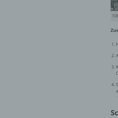
100
Zus
N
A
K
a
Sc