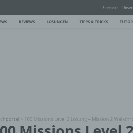
Startseite
Unser
EWS
REVIEWS
LÖSUNGEN
TIPPS & TRICKS
TUTOR
chportal
>
100 Missions Level 2 Lösung – Mission 2 Walkth
00 Missions Level 