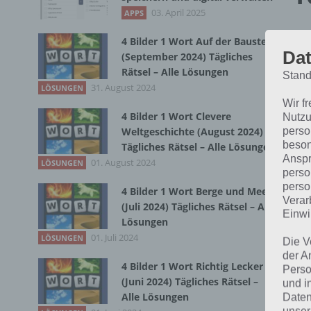
03. April 2025
APPS
Wir
4 Bilder 1 Wort Auf der Baustelle
das
Dat
(September 2024) Tägliches
kle
Rätsel – Alle Lösungen
Stand
31. August 2024
LÖSUNGEN
etw
Wir f
4 Bilder 1 Wort Clevere
Nutzu
Dab
perso
Weltgeschichte (August 2024)
ers
beson
Tägliches Rätsel – Alle Lösungen
Anspr
dic
01. August 2024
LÖSUNGEN
perso
perso
4 Bilder 1 Wort Berge und Meer
Verar
Sc
(Juli 2024) Tägliches Rätsel – Alle
Einwi
Lösungen
M
01. Juli 2024
LÖSUNGEN
Die V
der A
4 Bilder 1 Wort Richtig Lecker
Perso
Es 
(Juni 2024) Tägliches Rätsel –
und i
der
Alle Lösungen
Daten