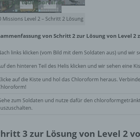
d) Einschränkung der Verarbeitung
Einschränkung der Verarbeitung ist die Markierung gespeichert
 Missions Level 2 – Schritt 2 Lösung
personenbezogener Daten mit dem Ziel, ihre künftige Verarbeit
einzuschränken.
ammenfassung von Schritt 2 zur Lösung von Level 2 z
e) Profiling
ach links klicken (vom Bild mit dem Soldaten aus) und wir 
uf den hinteren Teil des Helis klicken und wir sehen eine Ki
Profiling ist jede Art der automatisierten Verarbeitung
personenbezogener Daten, die darin besteht, dass diese
personenbezogenen Daten verwendet werden, um bestimmte
licke auf die Kiste und hol das Chloroform heraus. Verbin
persönliche Aspekte, die sich auf eine natürliche Person bezie
Chloroform!
zu bewerten, insbesondere, um Aspekte bezüglich Arbeitsleistu
wirtschaftlicher Lage, Gesundheit, persönlicher Vorlieben, Inter
Gehe zum Soldaten und nutze dafür den chloroformgetränk
Zuverlässigkeit, Verhalten, Aufenthaltsort oder Ortswechsel die
uszuschalten.
natürlichen Person zu analysieren oder vorherzusagen.
hritt 3 zur Lösung von Level 2 v
f) Pseudonymisierung