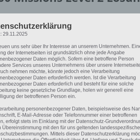
 haben die Lösung von 100 Missions in verschiedene Schritt
 schon mit der Lösung von Level 1 gemacht haben. Am En
enschutzerklärung
ine Zusammenfassung. Im Level 2 von 100 Missions ist zu
: 29.11.2025
as geradliniger.
reuen uns sehr über Ihr Interesse an unserem Unternehmen. Ein
ng der Internetseiten ist grundsätzlich ohne jede Angabe
ei sei gesagt, dass wir noch nicht die komplette Lösung z
nenbezogener Daten möglich. Sofern eine betroffene Person
t die ersten Schritte. Falls also einer von euch weiß, wie 
dere Services unseres Unternehmens über unsere Internetseite
uch nehmen möchte, könnte jedoch eine Verarbeitung
h bitte in den Kommentaren.
nenbezogener Daten erforderlich werden. Ist die Verarbeitung
nenbezogener Daten erforderlich und besteht für eine solche
beitung keine gesetzliche Grundlage, holen wir generell eine
hritt 1 zur Lösung von Level 2 v
lligung der betroffenen Person ein.
issions
erarbeitung personenbezogener Daten, beispielsweise des Na
nschrift, E-Mail-Adresse oder Telefonnummer einer betroffenen
n, erfolgt stets im Einklang mit der Datenschutz-Grundverordnu
geht leicht los in Level 2 von 100 Missions. Klicke einfach a
n Übereinstimmung mit den für uns geltenden landesspezifisch
 Mitte. Du kannst nun den Hangar schauen und siehst eine
schutzbestimmungen. Mittels dieser Datenschutzerklärung mö