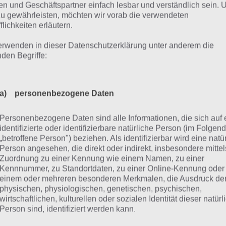
n und Geschäftspartner einfach lesbar und verständlich sein.
zu gewährleisten, möchten wir vorab die verwendeten
flichkeiten erläutern.
erwenden in dieser Datenschutzerklärung unter anderem die
nden Begriffe:
 Missions Level 2 – Schritt 1 Lösung
ammenfassung von Schritt 1 zur Lösung von Level 2 z
a) personenbezogene Daten
Den Hangar betreten
Personenbezogene Daten sind alle Informationen, die sich auf 
identifizierte oder identifizierbare natürliche Person (im Folgen
licke nach rechts und du siehst Panzer und ein weiteres A
„betroffene Person") beziehen. Als identifizierbar wird eine natü
Person angesehen, die direkt oder indirekt, insbesondere mittel
uf dem Vordersitz findest du ein
Klemmbetrett
.
Zuordnung zu einer Kennung wie einem Namen, zu einer
Kennnummer, zu Standortdaten, zu einer Online-Kennung oder
einem oder mehreren besonderen Merkmalen, die Ausdruck de
ehe hinter die beiden Fahrzeuge. Auf der Kiste findest du 
physischen, physiologischen, genetischen, psychischen,
Fahrzeuginneren hinten einen
Benzinkanister
. Beide Ding
wirtschaftlichen, kulturellen oder sozialen Identität dieser natür
Person sind, identifiziert werden kann.