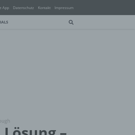
e App
Datenschutz
Kontakt
Impressum
IALS
rough
2 Lösung –