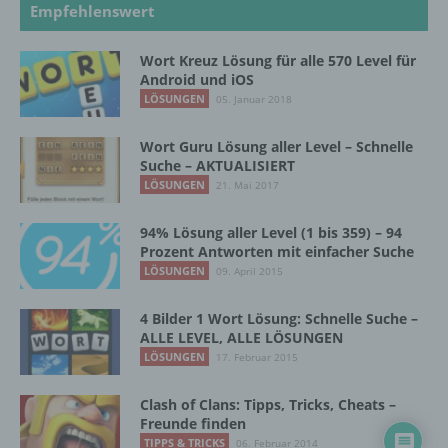
Unionsrecht oder dem Recht der
Empfehlenswert
Mitgliedstaaten vorgesehen werden.
Wort Kreuz Lösung für alle 570 Level für
Android und iOS
h) Auftragsverarbeiter
LÖSUNGEN
05. Januar 2018
Auftragsverarbeiter ist eine natürliche oder
Wort Guru Lösung aller Level – Schnelle
juristische Person, Behörde, Einrichtung
Suche – AKTUALISIERT
oder andere Stelle, die personenbezogene
LÖSUNGEN
21. Mai 2017
Daten im Auftrag des Verantwortlichen
verarbeitet.
94% Lösung aller Level (1 bis 359) – 94
Prozent Antworten mit einfacher Suche
LÖSUNGEN
09. April 2015
i) Empfänger
4 Bilder 1 Wort Lösung: Schnelle Suche –
ALLE LEVEL, ALLE LÖSUNGEN
Empfänger ist eine natürliche oder juristische
LÖSUNGEN
17. Februar 2015
Person, Behörde, Einrichtung oder andere
Stelle, der personenbezogene Daten
offengelegt werden, unabhängig davon, ob
Clash of Clans: Tipps, Tricks, Cheats –
es sich bei ihr um einen Dritten handelt oder
Freunde finden
nicht. Behörden, die im Rahmen eines
TIPPS & TRICKS
06. Februar 2014