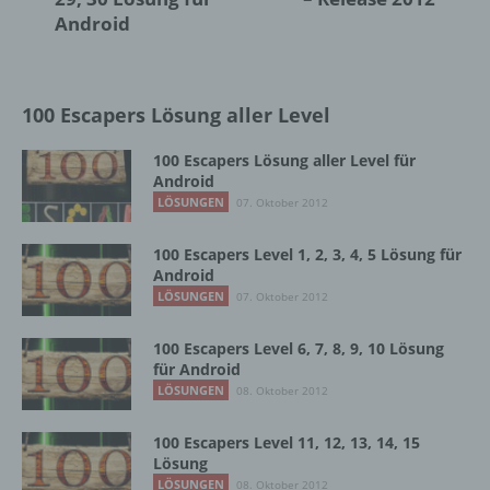
Verbreitung oder eine andere Form der
Android
Bereitstellung, den Abgleich oder die
Verknüpfung, die Einschränkung, das
Löschen oder die Vernichtung.
100 Escapers Lösung aller Level
100 Escapers Lösung aller Level für
d) Einschränkung der Verarbeitung
Android
LÖSUNGEN
07. Oktober 2012
Einschränkung der Verarbeitung ist die
Markierung gespeicherter
100 Escapers Level 1, 2, 3, 4, 5 Lösung für
personenbezogener Daten mit dem Ziel, ihre
Android
künftige Verarbeitung einzuschränken.
LÖSUNGEN
07. Oktober 2012
100 Escapers Level 6, 7, 8, 9, 10 Lösung
e) Profiling
für Android
LÖSUNGEN
08. Oktober 2012
Profiling ist jede Art der automatisierten
Verarbeitung personenbezogener Daten, die
100 Escapers Level 11, 12, 13, 14, 15
darin besteht, dass diese
Lösung
personenbezogenen Daten verwendet
LÖSUNGEN
08. Oktober 2012
werden, um bestimmte persönliche Aspekte,