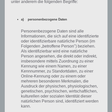
unter anderem die folgenden Begriffe:
100 Escapers Level 35 Lösung
a) personenbezogene Daten
Das gleiche gilt auch für Level 35.
Personenbezogene Daten sind alle
Informationen, die sich auf eine identifizierte
oder identifizierbare natürliche Person (im
Folgenden „betroffene Person") beziehen.
Auf WhatsApp teilen
Teilen auf Facebook
Als identifizierbar wird eine natürliche
Person angesehen, die direkt oder indirekt,
Tweet auf Twitter
insbesondere mittels Zuordnung zu einer
Kennung wie einem Namen, zu einer
Kennnummer, zu Standortdaten, zu einer
Online-Kennung oder zu einem oder
Nächster Artikel in dieser Serie
mehreren besonderen Merkmalen, die
Ausdruck der physischen, physiologischen,
genetischen, psychischen, wirtschaftlichen,
Mehr Artikel hier auf Touchportal
kulturellen oder sozialen Identität dieser
natürlichen Person sind, identifiziert werden
kann.