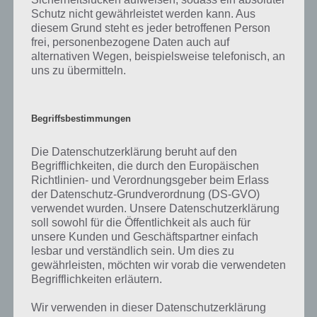
Schutz nicht gewährleistet werden kann. Aus
diesem Grund steht es jeder betroffenen Person
100 Escapers Level 31 Lösung
frei, personenbezogene Daten auch auf
alternativen Wegen, beispielsweise telefonisch, an
uns zu übermitteln.
100 Escapers Level 32 Lösung
Begriffsbestimmungen
Noch gibt es kein Level 32 bei 100 Escapers. Sobald durch ein Update
Level 32 gibt, werden wir die Lösung hier veröffentlichten.
Die Datenschutzerklärung beruht auf den
Begrifflichkeiten, die durch den Europäischen
Richtlinien- und Verordnungsgeber beim Erlass
100 Escapers Level 33 Lösung
der Datenschutz-Grundverordnung (DS-GVO)
verwendet wurden. Unsere Datenschutzerklärung
Auch Level 33 gibt es noch nicht.
soll sowohl für die Öffentlichkeit als auch für
unsere Kunden und Geschäftspartner einfach
lesbar und verständlich sein. Um dies zu
100 Escapers Level 34 Lösung
gewährleisten, möchten wir vorab die verwendeten
Begrifflichkeiten erläutern.
Auch Level 34 ist noch nicht erschienen. Sobald ein Update draußen
Wir verwenden in dieser Datenschutzerklärung
ist, werden wir die Lösung zu Level 34 veröffentlichen.