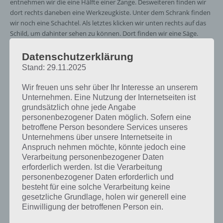
entnehmen wir die eine Hälfte einer Zange. Desweiteren finden wir
dort rechts daneben eine Werkzeugkiste. Unter dem Schrank finden
wir noch eine Schachtel. Als letztes klicken wir unten rechts auf das
Schild, um dahinter sehen zu können. Dort finden wir eine Säge.
Weiter in die Lösung zu Level 31 gehen wir zur Tür und klicken links
Datenschutzerklärung
neben der Tür auf die elektrische Box. Dort nehmen wir unten rechts
Stand: 29.11.2025
und nehmen den Teil eines Schraubenziehers auf.
Wir freuen uns sehr über Ihr Interesse an unserem
Nun drehen wir uns um 180 Grad und klicken auf den Hocker rechts.
Unternehmen. Eine Nutzung der Internetseiten ist
Dort nehmen wir die Säge und sägen das Holzbein ab. Wir verbinden
grundsätzlich ohne jede Angabe
nun dieses Holz mit dem Teil des Schraubenziehers. Nun klicken wir
personenbezogener Daten möglich. Sofern eine
auf den rechten Bereich des Schreibtisches. Dort schrauben wir mit
betroffene Person besondere Services unseres
unserem Schraubenzieher zur Lösung von Level 31 die Schrauben
Unternehmens über unsere Internetseite in
Anspruch nehmen möchte, könnte jedoch eine
heraus.
Verarbeitung personenbezogener Daten
erforderlich werden. Ist die Verarbeitung
Wir gehen nun nach links und klicken beim kleinen Schrank neben
personenbezogener Daten erforderlich und
der Couch rechts an. Dort nehmen wir unseren Schraubenzieher und
besteht für eine solche Verarbeitung keine
bekommen die Schublade auf. Dort entnehmen wir den zweiten Teil
gesetzliche Grundlage, holen wir generell eine
der Zange sowie die zweite Zange.
Einwilligung der betroffenen Person ein.