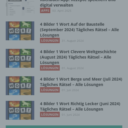
Maßnahmen unterliegen, die gewährleisten,
digital verwalten
dass die personenbezogenen Daten nicht
APPS
03. April 2025
einer identifizierten oder identifizierbaren
natürlichen Person zugewiesen werden.
4 Bilder 1 Wort Auf der Baustelle
(September 2024) Tägliches Rätsel – Alle
Lösungen
g) Verantwortlicher oder für die Verarbeitung
LÖSUNGEN
31. August 2024
Verantwortlicher
4 Bilder 1 Wort Clevere Weltgeschichte
Verantwortlicher oder für die Verarbeitung
(August 2024) Tägliches Rätsel – Alle
Verantwortlicher ist die natürliche oder
Lösungen
juristische Person, Behörde, Einrichtung
LÖSUNGEN
01. August 2024
oder andere Stelle, die allein oder
4 Bilder 1 Wort Berge und Meer (Juli 2024)
gemeinsam mit anderen über die Zwecke
Tägliches Rätsel – Alle Lösungen
und Mittel der Verarbeitung von
LÖSUNGEN
01. Juli 2024
personenbezogenen Daten entscheidet.
Sind die Zwecke und Mittel dieser
Verarbeitung durch das Unionsrecht oder
4 Bilder 1 Wort Richtig Lecker (Juni 2024)
das Recht der Mitgliedstaaten vorgegeben,
Tägliches Rätsel – Alle Lösungen
so kann der Verantwortliche
LÖSUNGEN
01. Juni 2024
beziehungsweise können die bestimmten
Kriterien seiner Benennung nach dem