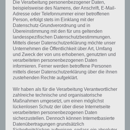
Nun verbinden wir zur Lösung von Level 31 alle Werkzeuge mit der
Die Verarbeitung personenbezogener Daten,
Werkzeugkiste. Zunächst verbinden wir die beiden Teile der Zange
beispielsweise des Namens, der Anschrift, E-Mail-
Adresse oder Telefonnummer einer betroffenen
und danach mit dem Schraubenzieher verbinden. Nun die Elemente
Person, erfolgt stets im Einklang mit der
von links nach rechts in die Werkzeugkiste einordnen. In die kleine
Datenschutz-Grundverordnung und in
Kisten müssen noch die Schrauben rein.
Übereinstimmung mit den für uns geltenden
landesspezifischen Datenschutzbestimmungen.
Abschließend zur Lösung von Level 31 legen wir die vollständige
Mittels dieser Datenschutzerklärung möchte unser
Werkzeugkiste in den elektrischen Kasten. Damit ist Level 31 gelöst.
Unternehmen die Öffentlichkeit über Art, Umfang
Abschließend noch ein Screenshot:
und Zweck der von uns erhobenen, genutzten und
verarbeiteten personenbezogenen Daten
informieren. Ferner werden betroffene Personen
mittels dieser Datenschutzerklärung über die ihnen
zustehenden Rechte aufgeklärt.
Wir haben als für die Verarbeitung Verantwortlicher
zahlreiche technische und organisatorische
Maßnahmen umgesetzt, um einen möglichst
lückenlosen Schutz der über diese Internetseite
verarbeiteten personenbezogenen Daten
sicherzustellen. Dennoch können Internetbasierte
Datenübertragungen grundsätzlich
Sicherheitslücken aufweisen, sodass ein absoluter