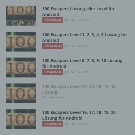
bestimmten Untersuchungsauftrags nach
100 Escapers Lösung aller Level für
dem Unionsrecht oder dem Recht der
Android
Mitgliedstaaten möglicherweise
LÖSUNGEN
07. Oktober 2012
personenbezogene Daten erhalten, gelten
jedoch nicht als Empfänger.
100 Escapers Level 1, 2, 3, 4, 5 Lösung für
Android
LÖSUNGEN
07. Oktober 2012
j) Dritter
100 Escapers Level 6, 7, 8, 9, 10 Lösung
Dritter ist eine natürliche oder juristische
für Android
Person, Behörde, Einrichtung oder andere
LÖSUNGEN
08. Oktober 2012
Stelle außer der betroffenen Person, dem
Verantwortlichen, dem Auftragsverarbeiter
100 Escapers Level 11, 12, 13, 14, 15
und den Personen, die unter der
Lösung
unmittelbaren Verantwortung des
Aktueller Artikel
Verantwortlichen oder des
Auftragsverarbeiters befugt sind, die
personenbezogenen Daten zu verarbeiten.
100 Escapers Level 16, 17, 18, 19, 20
Lösung für Android
LÖSUNGEN
08. Oktober 2012
k) Einwilligung