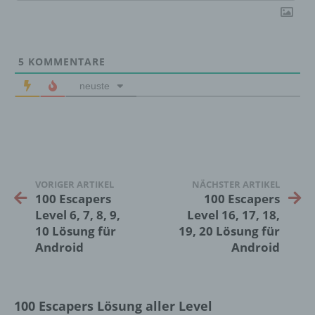
Unionsrecht oder dem Recht der
Mitgliedstaaten vorgesehen werden.
5
KOMMENTARE
h) Auftragsverarbeiter
neuste
Auftragsverarbeiter ist eine natürliche oder
juristische Person, Behörde, Einrichtung
oder andere Stelle, die personenbezogene
Daten im Auftrag des Verantwortlichen
verarbeitet.
VORIGER ARTIKEL
NÄCHSTER ARTIKEL
100 Escapers
100 Escapers
i) Empfänger
Level 6, 7, 8, 9,
Level 16, 17, 18,
10 Lösung für
19, 20 Lösung für
Empfänger ist eine natürliche oder juristische
Android
Android
Person, Behörde, Einrichtung oder andere
Stelle, der personenbezogene Daten
offengelegt werden, unabhängig davon, ob
es sich bei ihr um einen Dritten handelt oder
100 Escapers Lösung aller Level
nicht. Behörden, die im Rahmen eines