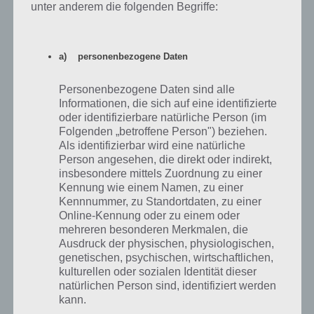
unter anderem die folgenden Begriffe:
a) personenbezogene Daten
Personenbezogene Daten sind alle
Informationen, die sich auf eine identifizierte
oder identifizierbare natürliche Person (im
Folgenden „betroffene Person") beziehen.
Als identifizierbar wird eine natürliche
100 Escapers Level 13 Lösung
Person angesehen, die direkt oder indirekt,
insbesondere mittels Zuordnung zu einer
Kennung wie einem Namen, zu einer
100 Escapers Level 14 Lösung
Kennnummer, zu Standortdaten, zu einer
Online-Kennung oder zu einem oder
mehreren besonderen Merkmalen, die
Die Lösung zu Level 14 von 100 Escapers ist dagegen wieder etwas
Ausdruck der physischen, physiologischen,
einfacher. Von der Tür aus gehen wir einmal nach rechts und öffnen
genetischen, psychischen, wirtschaftlichen,
den Schrank und entnehmen dort das Glasschneidewerkezug. Gehe
kulturellen oder sozialen Identität dieser
zur Lösung von Level 14 von 100 Escapers erneut nach rechts. Nimm
natürlichen Person sind, identifiziert werden
vom Fensterbrett den Würfel auf und nutze das
kann.
Glasschneidwerkzeug, um dort ein Stück Glas herauszuschneiden.