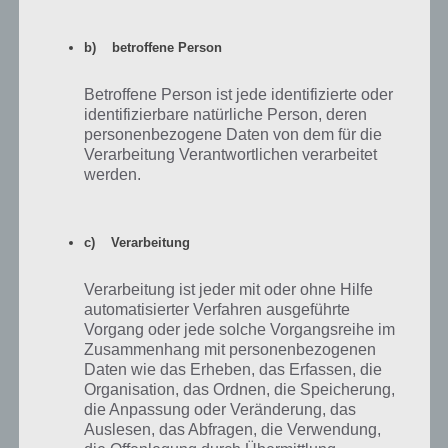
Weiter in der Lösung von Level 14 musst du nach rechts gehen.
b) betroffene Person
Öffne dort ebenfalls den Schrank und hole dir Zange raus. In der
Kiste unten links findest du einen Schweißerhelm. Mit der Zange
Betroffene Person ist jede identifizierte oder
kneifst du beim Käfig rechts ein Stück Holz raus. Außerdem
identifizierbare natürliche Person, deren
verbindest du Zange und Würfel.
personenbezogene Daten von dem für die
Verarbeitung Verantwortlichen verarbeitet
Die Lösung lautet nun wie folgt: Wir verbinden Glas und
werden.
Schweißerhelm sowie den offenen Wüfel mit dem Holz. Diese beiden
neuen Gegenstände verbindest du erneut und erhälst einen
Hammer.
c) Verarbeitung
Abschließend gehst du links zur Tür und nutzt den Hammer für den
roten Hebel. Das war die Lösung zu Level 14 von 100 Escapers. Hier
Verarbeitung ist jeder mit oder ohne Hilfe
noch ein Screenshot:
automatisierter Verfahren ausgeführte
Vorgang oder jede solche Vorgangsreihe im
Zusammenhang mit personenbezogenen
Daten wie das Erheben, das Erfassen, die
Organisation, das Ordnen, die Speicherung,
die Anpassung oder Veränderung, das
Auslesen, das Abfragen, die Verwendung,