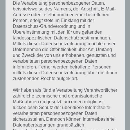
Nadel/Garn-Kombi nutzen. Dann das andere Kombinierte Zeug
Die Verarbeitung personenbezogener Daten,
nutzen. Fallschirm mit Rucksack verbinden und aus der offenen Tür
beispielsweise des Namens, der Anschrift, E-Mail-
springen.
Adresse oder Telefonnummer einer betroffenen
Person, erfolgt stets im Einklang mit der
Das war die Lösung zu Level 12 von 100 Escapers. Einen Screenshot
Datenschutz-Grundverordnung und in
zu Level 12 von 100 Escapers noch abschließend:
Übereinstimmung mit den für uns geltenden
landesspezifischen Datenschutzbestimmungen.
Mittels dieser Datenschutzerklärung möchte unser
Unternehmen die Öffentlichkeit über Art, Umfang
und Zweck der von uns erhobenen, genutzten und
verarbeiteten personenbezogenen Daten
informieren. Ferner werden betroffene Personen
mittels dieser Datenschutzerklärung über die ihnen
100 Escapers Level 12 Lösung
zustehenden Rechte aufgeklärt.
Wir haben als für die Verarbeitung Verantwortlicher
100 Escapers Level 13 Lösung
zahlreiche technische und organisatorische
Maßnahmen umgesetzt, um einen möglichst
lückenlosen Schutz der über diese Internetseite
Weiter gehts mit der Lösung zu Level 13 von 100 Escapers. Wir
verarbeiteten personenbezogenen Daten
klicken zunächst oben rechts über dem Radio auf das Regal. Wir
sicherzustellen. Dennoch können Internetbasierte
zoomen heran und können dieses öffnen. Dort finden wir ein
Datenübertragungen grundsätzlich
Holzstück. Wir gehen nun ins Fahrerhaus und finden zwei Skelette.