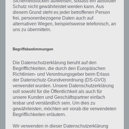
Sicherheitslücken aufweisen, sodass ein absoluter
Beim linken finden wir im Brustkorb ein Metallstück. Wir
Schutz nicht gewährleistet werden kann. Aus
kombinieren Metallstück und Griff.
diesem Grund steht es jeder betroffenen Person
frei, personenbezogene Daten auch auf
alternativen Wegen, beispielsweise telefonisch, an
Zur Lösung von Level 13 nehmen wir unser Werkzeug und klicken
uns zu übermitteln.
auf die Gerhine. Beim einen befindet sich ein Schlüssel, beim
anderen ein Stück Papier.
Begriffsbestimmungen
Wir gehen nun zum Safe und öffnen diesen mit dem Schlüssel. Wir
klicken auf den Button, welcher sich nun grün färbt. Zur Lösung
klicken wir nun auf das Radio und dann auf den unteren Bereich.
Die Datenschutzerklärung beruht auf den
Begrifflichkeiten, die durch den Europäischen
Die Lösung lautet nun wie folgt: Wir setzen wie im nachfolgenden
Richtlinien- und Verordnungsgeber beim Erlass
Screenshot die Regler auf “room” (diese Info haben wir vom Papier
der Datenschutz-Grundverordnung (DS-GVO)
bekommen). Nun klicken wir auf den oberen linken Bereich und
verwendet wurden. Unsere Datenschutzerklärung
soll sowohl für die Öffentlichkeit als auch für
geben dort “13” ein. Sofort öffnet sich die Tür und Level 13 von 100
unsere Kunden und Geschäftspartner einfach
Escapers ist gelöst. Ein Screenshot haben wir hier:
lesbar und verständlich sein. Um dies zu
gewährleisten, möchten wir vorab die verwendeten
Begrifflichkeiten erläutern.
Wir verwenden in dieser Datenschutzerklärung