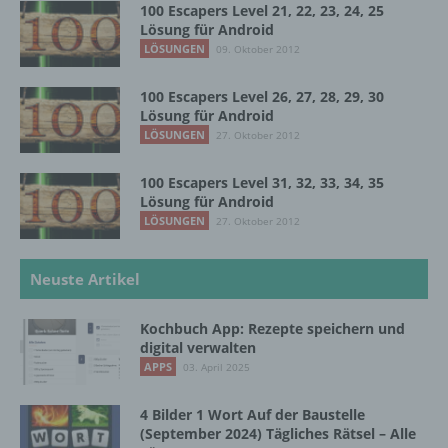
100 Escapers Level 21, 22, 23, 24, 25
Lösung für Android
Einwilligung ist jede von der betroffenen
LÖSUNGEN
09. Oktober 2012
Person freiwillig für den bestimmten Fall in
informierter Weise und unmissverständlich
100 Escapers Level 26, 27, 28, 29, 30
abgegebene Willensbekundung in Form
Lösung für Android
einer Erklärung oder einer sonstigen
LÖSUNGEN
eindeutigen bestätigenden Handlung, mit der
27. Oktober 2012
die betroffene Person zu verstehen gibt, dass
sie mit der Verarbeitung der sie betreffenden
100 Escapers Level 31, 32, 33, 34, 35
personenbezogenen Daten einverstanden
Lösung für Android
ist.
LÖSUNGEN
27. Oktober 2012
Neuste Artikel
Name und Anschrift des für die Verarbeitung
Verantwortlichen
Kochbuch App: Rezepte speichern und
digital verwalten
Verantwortlicher im Sinne der Datenschutz-
APPS
03. April 2025
Grundverordnung, sonstiger in den Mitgliedstaaten
der Europäischen Union geltenden
Datenschutzgesetze und anderer Bestimmungen
4 Bilder 1 Wort Auf der Baustelle
mit datenschutzrechtlichem Charakter ist die:
(September 2024) Tägliches Rätsel – Alle