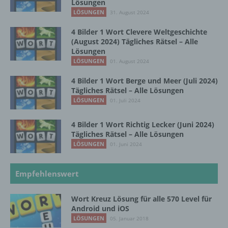
Lösungen
InnoMobile GmbH
LÖSUNGEN
31. August 2024
Schlehenweg 20
4 Bilder 1 Wort Clevere Weltgeschichte
(August 2024) Tägliches Rätsel – Alle
Lösungen
18069 Lambrechtshagen
LÖSUNGEN
01. August 2024
DE
4 Bilder 1 Wort Berge und Meer (Juli 2024)
Tägliches Rätsel – Alle Lösungen
LÖSUNGEN
01. Juli 2024
Cookies / SessionStorage / LocalStorage
4 Bilder 1 Wort Richtig Lecker (Juni 2024)
Die Internetseiten verwenden teilweise so
Tägliches Rätsel – Alle Lösungen
genannte Cookies, LocalStorage und
LÖSUNGEN
01. Juni 2024
SessionStorage. Dies dient dazu, unser Angebot
nutzerfreundlicher, effektiver und sicherer zu
machen. Local Storage und SessionStorage ist
Empfehlenswert
eine Technologie, mit welcher ihr Browser Daten
auf Ihrem Computer oder mobilen Gerät
Wort Kreuz Lösung für alle 570 Level für
abspeichert. Cookies sind Textdateien, welche
Android und iOS
über einen Internetbrowser auf einem
LÖSUNGEN
05. Januar 2018
Computersystem abgelegt und gespeichert