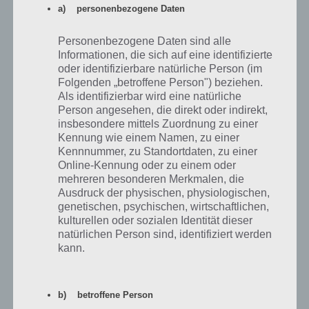
a) personenbezogene Daten
Wir klicken nun auf das Zahlenfeld und geben dort nun 3 3 5 5 ein.
Nun wird der Punkt grün und ein Ton klingt auf. Danach öffnet sich
Personenbezogene Daten sind alle
die Tür und Level 6 ist gelöst.
Informationen, die sich auf eine identifizierte
oder identifizierbare natürliche Person (im
Folgenden „betroffene Person") beziehen.
Als identifizierbar wird eine natürliche
Person angesehen, die direkt oder indirekt,
insbesondere mittels Zuordnung zu einer
Kennung wie einem Namen, zu einer
Kennnummer, zu Standortdaten, zu einer
Online-Kennung oder zu einem oder
mehreren besonderen Merkmalen, die
Ausdruck der physischen, physiologischen,
genetischen, psychischen, wirtschaftlichen,
kulturellen oder sozialen Identität dieser
natürlichen Person sind, identifiziert werden
kann.
100 Doors 2013 Level 6
b) betroffene Person
Lösung