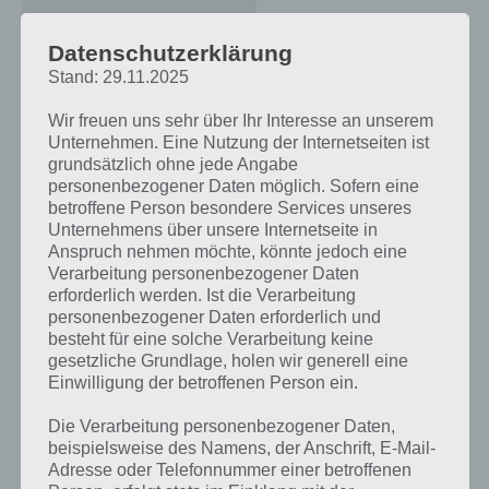
100 Doors 2013 Level 3
Lösung
Datenschutzerklärung
Stand: 29.11.2025
Wir freuen uns sehr über Ihr Interesse an unserem
100 Doors 2013: Level 4 Lösung
Unternehmen. Eine Nutzung der Internetseiten ist
grundsätzlich ohne jede Angabe
Weiter geht es mit der Lösung zu Level 4. In diesem sehen wir einen
personenbezogener Daten möglich. Sofern eine
Schlüssel in der Mitte. Um diesen zu erhalten, müssen wir unser
betroffene Person besondere Services unseres
Android Device kurz schütteln.
Unternehmens über unsere Internetseite in
Anspruch nehmen möchte, könnte jedoch eine
Dadurch zerfällt das System, der Schlüssel im Glas schlägt auf den
Verarbeitung personenbezogener Daten
Boden, wodurch das Glas zu Bruch geht. Nun können wir den
erforderlich werden. Ist die Verarbeitung
Schlüssel entnehmen und auch Level 4 von 100 Doors 2013 ist
personenbezogener Daten erforderlich und
gelöst.
besteht für eine solche Verarbeitung keine
gesetzliche Grundlage, holen wir generell eine
Einwilligung der betroffenen Person ein.
Die Verarbeitung personenbezogener Daten,
beispielsweise des Namens, der Anschrift, E-Mail-
Adresse oder Telefonnummer einer betroffenen