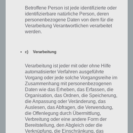
Betroffene Person ist jede identifizierte oder
identifizierbare natürliche Person, deren
100 Doors 2013: Level 7 Lösung
personenbezogene Daten von dem für die
Verarbeitung Verantwortlichen verarbeitet
werden.
Weiter geht es also mit Level 7 von 100 Doors 2013. Hier finden wir
unten links eine Key Card. Diese nehmen wir auf. So landet diese
unten links im Inventar.
c) Verarbeitung
Nun öffnen wir zur Lösung den Zahlencode. Nun stecken wir
darunter (also unter den Zahlen) in den Schlitz die Karte ein und die
Verarbeitung ist jeder mit oder ohne Hilfe
Tür öffnet sich sofort.
automatisierter Verfahren ausgeführte
Vorgang oder jede solche Vorgangsreihe im
Zusammenhang mit personenbezogenen
Daten wie das Erheben, das Erfassen, die
Organisation, das Ordnen, die Speicherung,
die Anpassung oder Veränderung, das
Auslesen, das Abfragen, die Verwendung,
die Offenlegung durch Übermittlung,
Verbreitung oder eine andere Form der
Bereitstellung, den Abgleich oder die
Verknüpfung, die Einschränkung, das