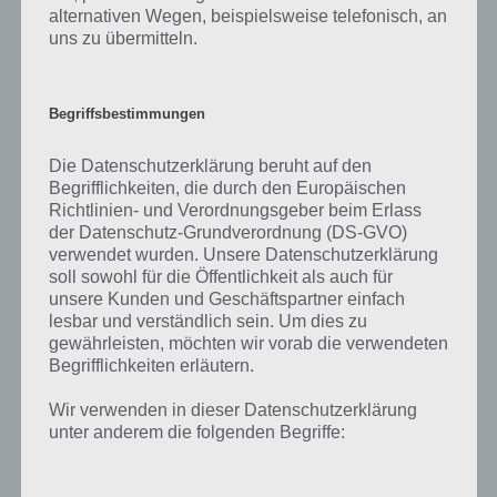
alternativen Wegen, beispielsweise telefonisch, an
uns zu übermitteln.
Begriffsbestimmungen
Die Datenschutzerklärung beruht auf den
Begrifflichkeiten, die durch den Europäischen
Richtlinien- und Verordnungsgeber beim Erlass
der Datenschutz-Grundverordnung (DS-GVO)
verwendet wurden. Unsere Datenschutzerklärung
100 Doors 2013 Level 5
soll sowohl für die Öffentlichkeit als auch für
unsere Kunden und Geschäftspartner einfach
Lösung
lesbar und verständlich sein. Um dies zu
gewährleisten, möchten wir vorab die verwendeten
Begrifflichkeiten erläutern.
100 Doors 2013: Level 6 Lösung
Wir verwenden in dieser Datenschutzerklärung
unter anderem die folgenden Begriffe:
Ein weiterer Typ von Level ist Level 6 von 100 Doors 2013. Auf der
linken Seite sieht man nämlich ein Eingabefeld für einen Code. Über
der Tür findet sich 3 3 und unter der Tür 5 5.