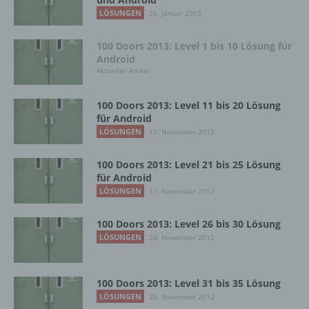
LÖSUNGEN
25. Januar 2013
Zahlreiche Internetseiten und Server verwenden
Cookies. Viele Cookies enthalten eine sogenannte
100 Doors 2013: Level 1 bis 10 Lösung für
Cookie-ID. Eine Cookie-ID ist eine eindeutige
Android
Kennung des Cookies. Sie besteht aus einer
Aktueller Artikel
Zeichenfolge, durch welche Internetseiten und
Server dem konkreten Internetbrowser zugeordnet
100 Doors 2013: Level 11 bis 20 Lösung
werden können, in dem das Cookie gespeichert
für Android
wurde. Dies ermöglicht es den besuchten
LÖSUNGEN
17. November 2012
Internetseiten und Servern, den individuellen
Browser der betroffenen Person von anderen
100 Doors 2013: Level 21 bis 25 Lösung
Internetbrowsern, die andere Cookies enthalten,
für Android
zu unterscheiden. Ein bestimmter Internetbrowser
LÖSUNGEN
17. November 2012
kann über die eindeutige Cookie-ID wiedererkannt
und identifiziert werden.
100 Doors 2013: Level 26 bis 30 Lösung
Durch den Einsatz von Cookies kann den Nutzern
LÖSUNGEN
24. November 2012
dieser Internetseite nutzerfreundlichere Services
bereitstellen, die ohne die Cookie-Setzung nicht
möglich wären.
100 Doors 2013: Level 31 bis 35 Lösung
LÖSUNGEN
25. November 2012
Mittels eines Cookies können die Informationen