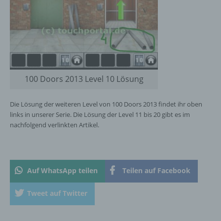
personenbezogene Daten erhalten, gelten
jedoch nicht als Empfänger.
j) Dritter
Dritter ist eine natürliche oder juristische
100 Doors 2013 Level 10 Lösung
Person, Behörde, Einrichtung oder andere
Stelle außer der betroffenen Person, dem
Verantwortlichen, dem Auftragsverarbeiter
Die Lösung der weiteren Level von 100 Doors 2013 findet ihr oben
und den Personen, die unter der
links in unserer Serie. Die Lösung der Level 11 bis 20 gibt es im
unmittelbaren Verantwortung des
nachfolgend verlinkten Artikel.
Verantwortlichen oder des
Auftragsverarbeiters befugt sind, die
personenbezogenen Daten zu verarbeiten.
Auf WhatsApp teilen
Teilen auf Facebook
k) Einwilligung
Tweet auf Twitter
Einwilligung ist jede von der betroffenen
Person freiwillig für den bestimmten Fall in