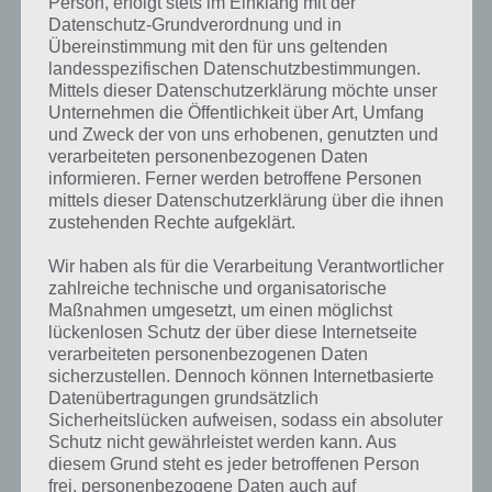
Person, erfolgt stets im Einklang mit der
Datenschutz-Grundverordnung und in
Übereinstimmung mit den für uns geltenden
landesspezifischen Datenschutzbestimmungen.
Mittels dieser Datenschutzerklärung möchte unser
Unternehmen die Öffentlichkeit über Art, Umfang
100 Doors 2013 Level 4 Lösung
und Zweck der von uns erhobenen, genutzten und
verarbeiteten personenbezogenen Daten
informieren. Ferner werden betroffene Personen
mittels dieser Datenschutzerklärung über die ihnen
100 Doors 2013: Level 5 Lösung
zustehenden Rechte aufgeklärt.
Bei Level 5 mussten wir kurz überlegen, wie das ganze funktioniert.
Wir haben als für die Verarbeitung Verantwortlicher
Danach war die Lösung dieses Levels auch kein Problem mehr. Man
zahlreiche technische und organisatorische
muss den Stock oben rechts lediglich nach links ziehen und kann
Maßnahmen umgesetzt, um einen möglichst
danach die Schlaufe nach unten ziehen.
lückenlosen Schutz der über diese Internetseite
verarbeiteten personenbezogenen Daten
Das wars schon. Das Level ist gelöst und die Tür öffnet sich.
sicherzustellen. Dennoch können Internetbasierte
Datenübertragungen grundsätzlich
Sicherheitslücken aufweisen, sodass ein absoluter
Schutz nicht gewährleistet werden kann. Aus
diesem Grund steht es jeder betroffenen Person
frei, personenbezogene Daten auch auf