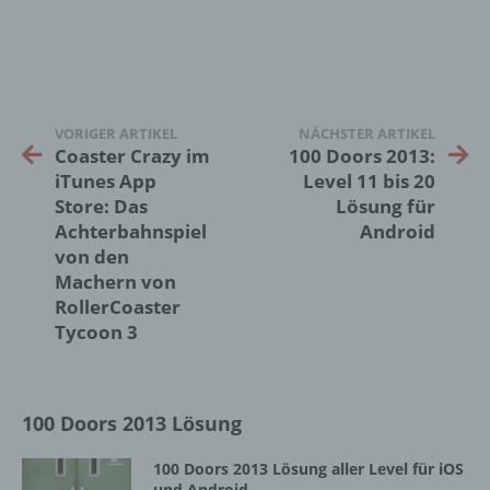
18069 Lambrechtshagen
DE
VORIGER ARTIKEL
NÄCHSTER ARTIKEL
Coaster Crazy im
100 Doors 2013:
Cookies / SessionStorage / LocalStorage
iTunes App
Level 11 bis 20
Store: Das
Lösung für
Die Internetseiten verwenden teilweise so
genannte Cookies, LocalStorage und
Achterbahnspiel
Android
SessionStorage. Dies dient dazu, unser Angebot
von den
nutzerfreundlicher, effektiver und sicherer zu
Machern von
machen. Local Storage und SessionStorage ist
RollerCoaster
eine Technologie, mit welcher ihr Browser Daten
Tycoon 3
auf Ihrem Computer oder mobilen Gerät
abspeichert. Cookies sind Textdateien, welche
über einen Internetbrowser auf einem
Computersystem abgelegt und gespeichert
100 Doors 2013 Lösung
werden. Sie können die Verwendung von Cookies,
LocalStorage und SessionStorage durch
100 Doors 2013 Lösung aller Level für iOS
entsprechende Einstellung in Ihrem Browser
und Android
verhindern.