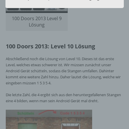
h) Auftragsverarbeiter
100 Doors 2013 Level 9
Auftragsverarbeiter ist eine natürliche oder
Lösung
juristische Person, Behörde, Einrichtung
oder andere Stelle, die personenbezogene
Daten im Auftrag des Verantwortlichen
100 Doors 2013: Level 10 Lösung
verarbeitet.
Abschließend noch die Lösung von Level 10. Dieses ist das erste
Level, welches etwas schwerer ist. Wir müssen zunächst unser
i) Empfänger
Android Gerät schütteln, sodass die Stangen umfallen. Dahinter
kommt eine weitere Zahl hinzu. Daher lautet die Lösung, welche wir
Empfänger ist eine natürliche oder juristische
eingeben müssen 1 5 3 5 4.
Person, Behörde, Einrichtung oder andere
Stelle, der personenbezogene Daten
Die letzte Zahl, die 4 ergibt sich aus den heruntergefallenen Stangen
offengelegt werden, unabhängig davon, ob
eine 4 bilden, wenn man sein Android Gerät mal dreht.
es sich bei ihr um einen Dritten handelt oder
nicht. Behörden, die im Rahmen eines
bestimmten Untersuchungsauftrags nach
dem Unionsrecht oder dem Recht der
Mitgliedstaaten möglicherweise