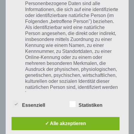
Personenbezogene Daten sind alle
Tweet auf Twitter
Informationen, die sich auf eine identifizierte
oder identifizierbare natürliche Person (im
Folgenden „betroffene Person") beziehen.
Als identifizierbar wird eine natürliche
Mehr Artikel hier auf Touchportal
Person angesehen, die direkt oder indirekt,
insbesondere mittels Zuordnung zu einer
Kennung wie einem Namen, zu einer
Kennnummer, zu Standortdaten, zu einer
Online-Kennung oder zu einem oder
mehreren besonderen Merkmalen, die
Ausdruck der physischen, physiologischen,
genetischen, psychischen, wirtschaftlichen,
kulturellen oder sozialen Identität dieser
natürlichen Person sind, identifiziert werden
kann.
Essenziell
Statistiken
b) betroffene Person
0
KOMMENTARE
✓ Alle akzeptieren
Betroffene Person ist jede identifizierte oder
identifizierbare natürliche Person, deren