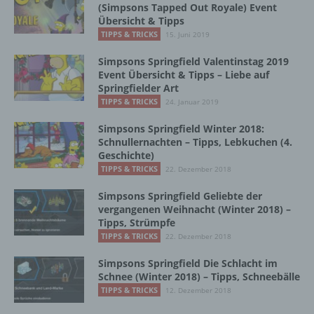
Aufenthaltsort oder Ortswechsel dieser
(Simpsons Tapped Out Royale) Event
natürlichen Person zu analysieren oder
Übersicht & Tipps
vorherzusagen.
TIPPS & TRICKS
15. Juni 2019
Simpsons Springfield Valentinstag 2019
Event Übersicht & Tipps – Liebe auf
f) Pseudonymisierung
Springfielder Art
TIPPS & TRICKS
24. Januar 2019
Pseudonymisierung ist die Verarbeitung
Simpsons Springfield Winter 2018:
personenbezogener Daten in einer Weise,
Schnullernachten – Tipps, Lebkuchen (4.
auf welche die personenbezogenen Daten
Geschichte)
ohne Hinzuziehung zusätzlicher
TIPPS & TRICKS
22. Dezember 2018
Informationen nicht mehr einer spezifischen
betroffenen Person zugeordnet werden
Simpsons Springfield Geliebte der
können, sofern diese zusätzlichen
vergangenen Weihnacht (Winter 2018) –
Informationen gesondert aufbewahrt werden
Tipps, Strümpfe
und technischen und organisatorischen
TIPPS & TRICKS
22. Dezember 2018
Maßnahmen unterliegen, die gewährleisten,
dass die personenbezogenen Daten nicht
Simpsons Springfield Die Schlacht im
einer identifizierten oder identifizierbaren
Schnee (Winter 2018) – Tipps, Schneebälle
natürlichen Person zugewiesen werden.
TIPPS & TRICKS
12. Dezember 2018