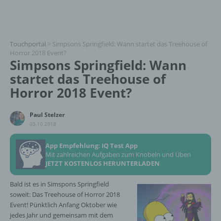
Touchportal
>
Simpsons Springfield: Wann startet das Treehouse of
Horror 2018 Event?
Simpsons Springfield: Wann
startet das Treehouse of
Horror 2018 Event?
Paul Stelzer
03.10.2018
App Empfehlung: IQ Test App
Mit zahlreichen Aufgaben zum Knobeln und Üben
JETZT KOSTENLOS HERUNTERLADEN
Bald ist es in Simspons Springfield
soweit: Das Treehouse of Horror 2018
Event! Pünktlich Anfang Oktober wie
jedes Jahr und gemeinsam mit dem