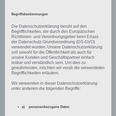
Die Wahrsagerin macht den Anfang des
Treehouse of Horror Events
Begriffsbestimmungen
Appetitmacher auf das Treehouse of Horror Event! Das Zelt ist
kostenlos, die Wahrsagerin selber kostet jedoch 90 Donuts. Sie
Die Datenschutzerklärung beruht auf den
bringt auch nur eine 5-teilige Storyline mit sich, also nicht gerade
Begrifflichkeiten, die durch den Europäischen
lohnenswert. Eventuell nützt sie ja noch im Event, um eine spezielle
Richtlinien- und Verordnungsgeber beim Erlass
Eventwährung zu sammeln.
der Datenschutz-Grundverordnung (DS-GVO)
verwendet wurden. Unsere Datenschutzerklärung
Ungewiss ist noch, welche Preise und Eventwährungen zu sammeln
soll sowohl für die Öffentlichkeit als auch für
sind. Sicherlich wird es wieder drei Akte geben, in welcher ihr unter
unsere Kunden und Geschäftspartner einfach
lesbar und verständlich sein. Um dies zu
anderem auch Gratis-Land-Marken bekommen werdet.
gewährleisten, möchten wir vorab die verwendeten
Begrifflichkeiten erläutern.
Zusätzlich gibt es dann noch weitere Währungen, womit andere
Preise, vor allem Dekorationen rund um das Halloween Thema,
Wir verwenden in dieser Datenschutzerklärung
freigeschaltet werden können.
unter anderem die folgenden Begriffe:
a) personenbezogene Daten
Auf WhatsApp teilen
Teilen auf Facebook