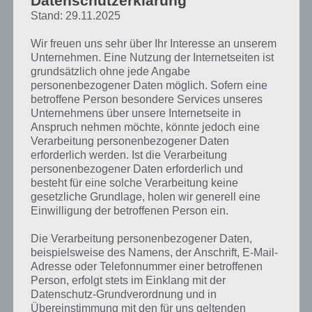
Datenschutzerklärung
Stand: 29.11.2025
Am 3. Oktober gehts los
Wir freuen uns sehr über Ihr Interesse an unserem
Unternehmen. Eine Nutzung der Internetseiten ist
Das Treehouse of Horror 2018 Event startet am Mittwoch, den 3.
grundsätzlich ohne jede Angabe
Oktober um 16 Uhr. 16 Uhr? Ja 16 Uhr!
Und bitte nicht wundern: Das
personenbezogener Daten möglich. Sofern eine
Update an sich wird voraussichtlich schon Dienstag rund um
betroffene Person besondere Services unseres
Mitternacht bzw. am Mittwoch im Google Play Store bzw. iTunes App
Unternehmens über unsere Internetseite in
Store bereitstehen
. Wie oben im Update bereits verkündet, kannst
Anspruch nehmen möchte, könnte jedoch eine
du die neue Version bereits installieren. Ab zum App Store und
Verarbeitung personenbezogener Daten
updaten. Die Storyline startet dann um 16 Uhr!
erforderlich werden. Ist die Verarbeitung
personenbezogener Daten erforderlich und
besteht für eine solche Verarbeitung keine
gesetzliche Grundlage, holen wir generell eine
Einwilligung der betroffenen Person ein.
Die Verarbeitung personenbezogener Daten,
beispielsweise des Namens, der Anschrift, E-Mail-
Adresse oder Telefonnummer einer betroffenen
Person, erfolgt stets im Einklang mit der
Datenschutz-Grundverordnung und in
Übereinstimmung mit den für uns geltenden