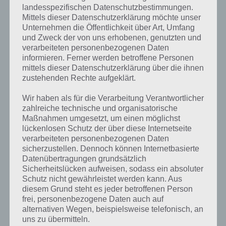
landesspezifischen Datenschutzbestimmungen.
Mittels dieser Datenschutzerklärung möchte unser
Unternehmen die Öffentlichkeit über Art, Umfang
und Zweck der von uns erhobenen, genutzten und
verarbeiteten personenbezogenen Daten
informieren. Ferner werden betroffene Personen
Simpsons Springfield Treehouse of Horror 2018 Event
mittels dieser Datenschutzerklärung über die ihnen
– (c) EA
zustehenden Rechte aufgeklärt.
Wir haben als für die Verarbeitung Verantwortlicher
zahlreiche technische und organisatorische
Teaser zum Treehouse of Horror Event
Maßnahmen umgesetzt, um einen möglichst
lückenlosen Schutz der über diese Internetseite
verarbeiteten personenbezogenen Daten
Aktuell gibt es
sicherzustellen. Dennoch können Internetbasierte
in Simpsons
Datenübertragungen grundsätzlich
Springfield
Sicherheitslücken aufweisen, sodass ein absoluter
noch einen
Schutz nicht gewährleistet werden kann. Aus
kleinen Teaser,
diesem Grund steht es jeder betroffenen Person
also einen
frei, personenbezogene Daten auch auf
alternativen Wegen, beispielsweise telefonisch, an
uns zu übermitteln.