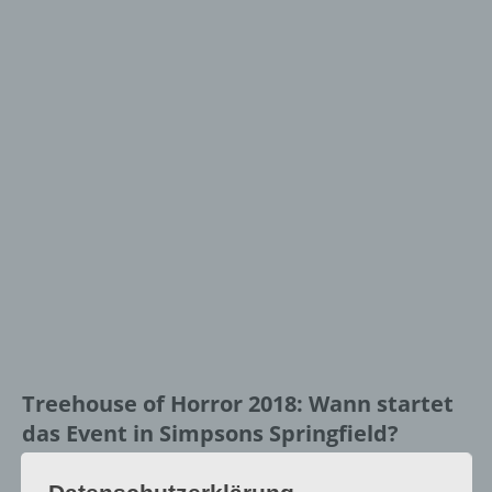
Treehouse of Horror 2018: Wann startet
das Event in Simpsons Springfield?
[index]