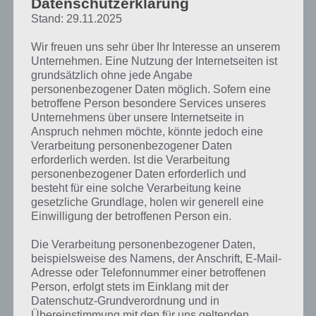
Datenschutzerklärung
Stand: 29.11.2025
Wir freuen uns sehr über Ihr Interesse an unserem
Unternehmen. Eine Nutzung der Internetseiten ist
grundsätzlich ohne jede Angabe
personenbezogener Daten möglich. Sofern eine
Damit du einen besseren Überblick über diesen Artikel erhälst,
betroffene Person besondere Services unseres
Unternehmens über unsere Internetseite in
haben wir hier eine Übersicht parat:
Anspruch nehmen möchte, könnte jedoch eine
Verarbeitung personenbezogener Daten
[index]
erforderlich werden. Ist die Verarbeitung
personenbezogener Daten erforderlich und
besteht für eine solche Verarbeitung keine
So startet das Treehouse of Horror 2014
gesetzliche Grundlage, holen wir generell eine
Event
Einwilligung der betroffenen Person ein.
Die Verarbeitung personenbezogener Daten,
Nachdem ihr das Update im Store geladen habt, startet das
beispielsweise des Namens, der Anschrift, E-Mail-
Simpsons Springfield Treehouse of Horror 2014 Update
Adresse oder Telefonnummer einer betroffenen
vollautomatisch mit der Storyline “Gratis-Umwarmungen”, welches
Person, erfolgt stets im Einklang mit der
mit einem Dialog zwischen Chief Wiggum, Kang und Lisa beginnt.
Datenschutz-Grundverordnung und in
Eure erste Aufgabe besteht darin, den “Mach’s Selbst Bastelladen” zu
Übereinstimmung mit den für uns geltenden