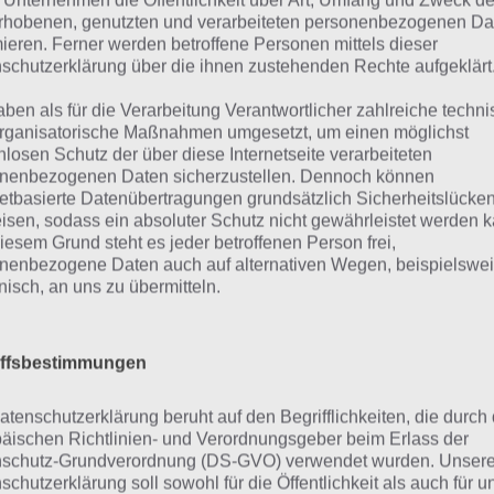
 Unternehmen die Öffentlichkeit über Art, Umfang und Zweck de
sprechend solltet ihr um dieses herum alles aufbauen. 
rhobenen, genutzten und verarbeiteten personenbezogenen Da
 Verteidigung hierzu: Setzt euer Gebäude in eine Ecke, so
mieren. Ferner werden betroffene Personen mittels dieser
schutzerklärung über die ihnen zustehenden Rechte aufgeklärt
htungen geben kann, wovon es angegriffen werden kann.
aben als für die Verarbeitung Verantwortlicher zahlreiche techn
m herum sollten Verteidigungsanlagen stehen und ganz 
rganisatorische Maßnahmen umgesetzt, um einen möglichst
könnt ihr euer Hauptquartier am besten schützen. Weiter
nlosen Schutz der über diese Internetseite verarbeiteten
nenbezogenen Daten sicherzustellen. Dennoch können
 weiter unten im Text.
netbasierte Datenübertragungen grundsätzlich Sicherheitslücke
isen, sodass ein absoluter Schutz nicht gewährleistet werden k
iesem Grund steht es jeder betroffenen Person frei,
erteidigt eure Ressourcenbasis
nenbezogene Daten auch auf alternativen Wegen, beispielswe
onisch, an uns zu übermitteln.
 viele nicht wissen: Man kann zwar die Gebäude auf der 
raden, dafür aber kann man neben dem Fällen der Bäum
iffsbestimmungen
schieben. So könnt ihr eure Boom Beach Verteidigung ve
gestellten Screenshot findet ihr eine Möglichkeit, wie ma
atenschutzerklärung beruht auf den Begrifflichkeiten, die durch
ützen kann:
äischen Richtlinien- und Verordnungsgeber beim Erlass der
schutz-Grundverordnung (DS-GVO) verwendet wurden. Unser
schutzerklärung soll sowohl für die Öffentlichkeit als auch für u