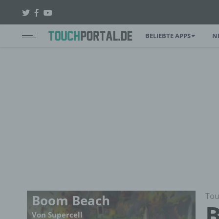
BELIEBTE APPS
N
Tou
Boom Beach
B
Von Supercell