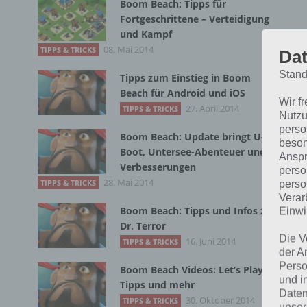
Boom Beach: Tipps für
Fortgeschrittene – Verteidigung
und Kampf
08. Mai 2014
TIPPS & TRICKS
B
Dat
Stand
Tipps zum Einstieg in Boom
z
Beach für Android und iOS
Wir f
27. April 2014
TIPPS & TRICKS
Nutzu
perso
All
Boom Beach: Update bringt U-
beson
Boot, Untersee-Abenteuer und
es 
Anspr
Verbesserungen
perso
ges
28. Mai 2014
TIPPS & TRICKS
perso
ver
Verar
die
Boom Beach: Tipps und Infos zu
Einwi
Dr. Terror
Die V
16. Juni 2014
TIPPS & TRICKS
der A
D
Perso
Boom Beach Videos: Let’s Plays,
und i
Tipps und mehr
Daten
Im 
30. Oktober 2014
TIPPS & TRICKS