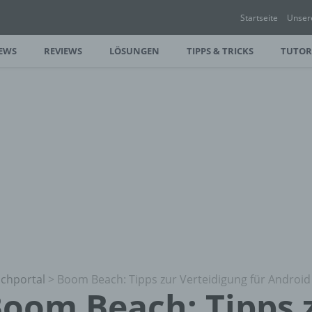
Startseite
Unser
EWS
REVIEWS
LÖSUNGEN
TIPPS & TRICKS
TUTOR
chportal
>
Boom Beach: Tipps zur Verteidigung für Android
oom Beach: Tipps 