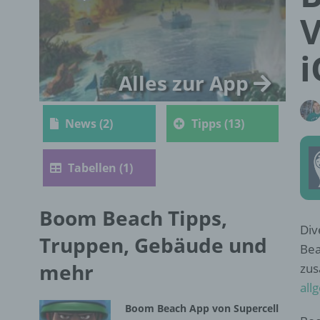
V
i
Alles zur App
News (2)
Tipps (13)
Tabellen (1)
Boom Beach Tipps,
Div
Truppen, Gebäude und
Bea
mehr
zus
all
Boom Beach App von Supercell