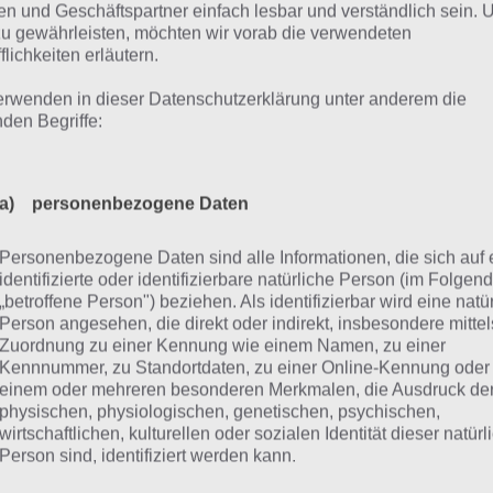
n und Geschäftspartner einfach lesbar und verständlich sein.
zu gewährleisten, möchten wir vorab die verwendeten
flichkeiten erläutern.
erwenden in dieser Datenschutzerklärung unter anderem die
nden Begriffe:
a) personenbezogene Daten
Personenbezogene Daten sind alle Informationen, die sich auf 
identifizierte oder identifizierbare natürliche Person (im Folgen
„betroffene Person") beziehen. Als identifizierbar wird eine natü
hr könnt die Gebäude auf der Ressourcenbasis in Boom Bea
Person angesehen, die direkt oder indirekt, insbesondere mittel
verschieben und so eure Verteidigung verbessern
Zuordnung zu einer Kennung wie einem Namen, zu einer
Kennnummer, zu Standortdaten, zu einer Online-Kennung oder
einem oder mehreren besonderen Merkmalen, die Ausdruck de
ere Tipps dazu: Ein Raketenwerfer hat eine verdammt ho
physischen, physiologischen, genetischen, psychischen,
wirtschaftlichen, kulturellen oder sozialen Identität dieser natür
o weit weg platziert werden und deckt trotzdem einen Groß
Person sind, identifiziert werden kann.
eren Gebäude sollten an den Strand gesetzt werden, den