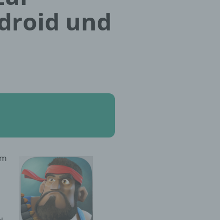
ndroid und
om