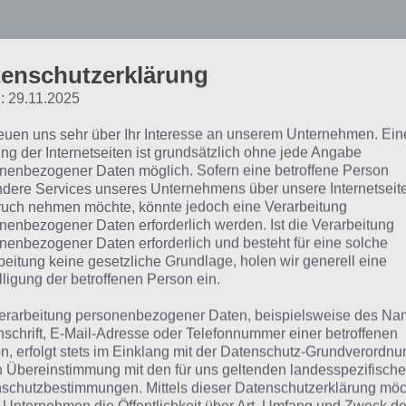
oom Beach: Strategien u
enschutzerklärung
: 29.11.2025
ur Verteidigung
reuen uns sehr über Ihr Interesse an unserem Unternehmen. Ein
ng der Internetseiten ist grundsätzlich ohne jede Angabe
nenbezogener Daten möglich. Sofern eine betroffene Person
zu viel in die Verteidung kann man in Boom Beach gar nicht
dere Services unseres Unternehmens über unsere Internetseite
nicht einmal Mauern. Doch was wir in unseren Boom Beach
uch nehmen möchte, könnte jedoch eine Verarbeitung
nenbezogener Daten erforderlich werden. Ist die Verarbeitung
chrieben haben, kann man nun natürlich auch umgedreht f
nenbezogener Daten erforderlich und besteht für eine solche
wenden. Schließlich will man ja, dass der Gegner nicht mit
beitung keine gesetzliche Grundlage, holen wir generell eine
 Basis überrollt.
lligung der betroffenen Person ein.
erarbeitung personenbezogener Daten, beispielsweise des Na
nschrift, E-Mail-Adresse oder Telefonnummer einer betroffenen
as Hauptquartier in Boom Beach
n, erfolgt stets im Einklang mit der Datenschutz-Grundverordnu
n Übereinstimmung mit den für uns geltenden landesspezifisch
schutzbestimmungen. Mittels dieser Datenschutzerklärung mö
Grunde geht es in Boom Beach darum das Hauptquartier 