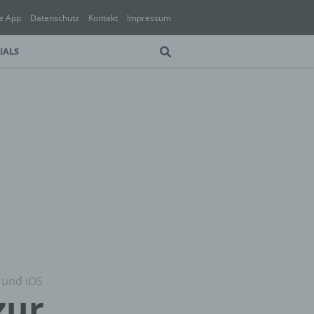
e App
Datenschutz
Kontakt
Impressum
IALS
 und iOS
zur