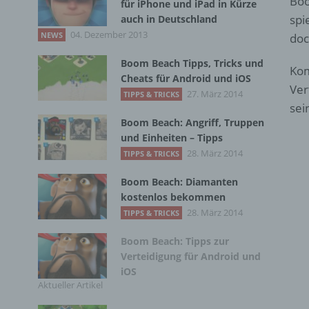
Boo
für iPhone und iPad in Kürze
spi
auch in Deutschland
04. Dezember 2013
NEWS
doc
Boom Beach Tipps, Tricks und
Kom
Cheats für Android und iOS
Ver
27. März 2014
TIPPS & TRICKS
sei
Boom Beach: Angriff, Truppen
und Einheiten – Tipps
28. März 2014
TIPPS & TRICKS
Boom Beach: Diamanten
kostenlos bekommen
28. März 2014
TIPPS & TRICKS
Boom Beach: Tipps zur
Verteidigung für Android und
iOS
Aktueller Artikel