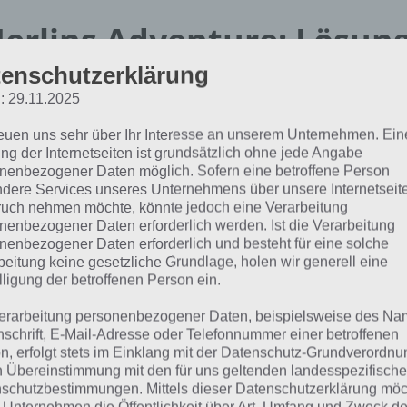
erlins Adventure: Lösung
enschutzerklärung
alkthrough
: 29.11.2025
reuen uns sehr über Ihr Interesse an unserem Unternehmen. Ein
es sich bei Merlins Adventure um ein 2D Plattform Spiel ha
ng der Internetseiten ist grundsätzlich ohne jede Angabe
eenshots nicht so gut. Entsprechend haben wir ein Video W
nenbezogener Daten möglich. Sofern eine betroffene Person
el für euch.
dere Services unseres Unternehmens über unsere Internetseite
uch nehmen möchte, könnte jedoch eine Verarbeitung
nenbezogener Daten erforderlich werden. Ist die Verarbeitung
gesamt beinhaltet das Spiel 12 riesige Level, wofür man 
nenbezogener Daten erforderlich und besteht für eine solche
ötigt, um das Level durchzuspielen. Teilweise vertut man
beitung keine gesetzliche Grundlage, holen wir generell eine
m letzten Speicherpunkt (der immer bei einer Tür gesetzt 
lligung der betroffenen Person ein.
eich ist dabei durch zwei Türen gekennzeichnet, sodass 
erarbeitung personenbezogener Daten, beispielsweise des Na
sel lösen muss.
nschrift, E-Mail-Adresse oder Telefonnummer einer betroffenen
n, erfolgt stets im Einklang mit der Datenschutz-Grundverordnu
n Übereinstimmung mit den für uns geltenden landesspezifisch
bersicht der Lösungen
schutzbestimmungen. Mittels dieser Datenschutzerklärung mö