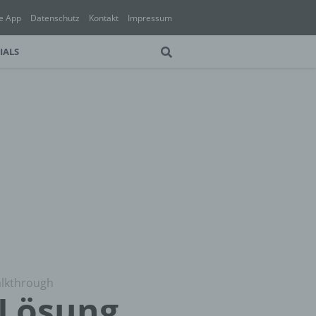
e App
Datenschutz
Kontakt
Impressum
IALS
alkthrough
 Lösung