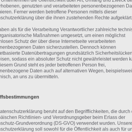
 Unternehmen die Öffentlichkeit über Art, Umfang und Zweck de
rhobenen, genutzten und verarbeiteten personenbezogenen Da
r haben wir nun noch eine Übersicht zu den Lösungen, die
mieren. Ferner werden betroffene Personen mittels dieser
schutzerklärung über die ihnen zustehenden Rechte aufgeklärt
angreicher wird, da es insgesamt 12 Level gibt.
aben als für die Verarbeitung Verantwortlicher zahlreiche techn
dex]
rganisatorische Maßnahmen umgesetzt, um einen möglichst
nlosen Schutz der über diese Internetseite verarbeiteten
nenbezogenen Daten sicherzustellen. Dennoch können
evel 1 Walkthrough zu Merlins A
netbasierte Datenübertragungen grundsätzlich Sicherheitslücke
isen, sodass ein absoluter Schutz nicht gewährleistet werden k
iesem Grund steht es jeder betroffenen Person frei,
el 1 ist sozusagen das Tutorial zu Merlins Adventure, wob
nenbezogene Daten auch auf alternativen Wegen, beispielswe
onisch, an uns zu übermitteln.
ritte gezeigt werden, da das Spiel selbsterklärend ist. T
as komplizierter. Wer an einem Rätsel scheitert, findet hi
iffsbestimmungen
atenschutzerklärung beruht auf den Begrifflichkeiten, die durch
äischen Richtlinien- und Verordnungsgeber beim Erlass der
schutz-Grundverordnung (DS-GVO) verwendet wurden. Unser
schutzerklärung soll sowohl für die Öffentlichkeit als auch für u