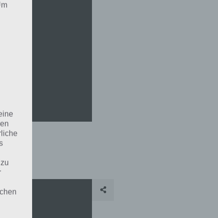
 Um
eine
den
rliche
s
 zu
r
lichen