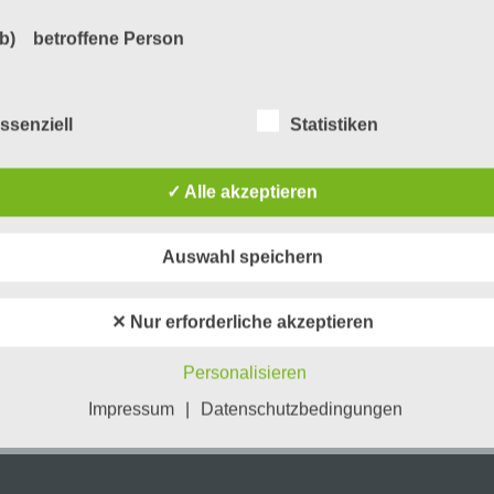
b) betroffene Person
Betroffene Person ist jede identifizierte oder identifizierbare
natürliche Person, deren personenbezogene Daten von dem für
ssenziell
Statistiken
Verarbeitung Verantwortlichen verarbeitet werden.
✓ Alle akzeptieren
c) Verarbeitung
Auswahl speichern
Verarbeitung ist jeder mit oder ohne Hilfe automatisierter Verfa
ausgeführte Vorgang oder jede solche Vorgangsreihe im
Zusammenhang mit personenbezogenen Daten wie das Erheb
✕ Nur erforderliche akzeptieren
das Erfassen, die Organisation, das Ordnen, die Speicherung, 
Anpassung oder Veränderung, das Auslesen, das Abfragen, die
Personalisieren
Verwendung, die Offenlegung durch Übermittlung, Verbreitung 
eine andere Form der Bereitstellung, den Abgleich oder die
vel 3
Impressum
|
Datenschutzbedingungen
Verknüpfung, die Einschränkung, das Löschen oder die Vernich