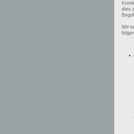
Kunde
dies 
Begrif
Wir v
folge
Le