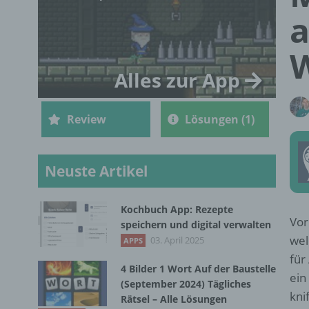
a
Alles zur App
Review
Lösungen (1)
Neuste Artikel
Kochbuch App: Rezepte
Vor
speichern und digital verwalten
wel
03. April 2025
APPS
für
4 Bilder 1 Wort Auf der Baustelle
ein
(September 2024) Tägliches
kni
Rätsel – Alle Lösungen