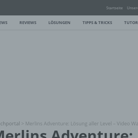
Startseite
Unser
EWS
REVIEWS
LÖSUNGEN
TIPPS & TRICKS
TUTOR
chportal
>
Merlins Adventure: Lösung aller Level – Video W
erlins Adventure: