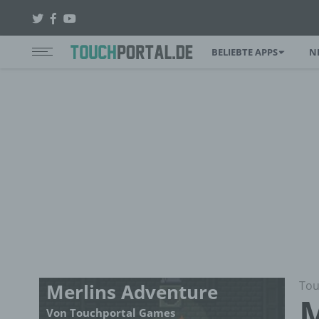
BELIEBTE APPS
N
Tou
Merlins Adventure
M
Von Touchportal Games